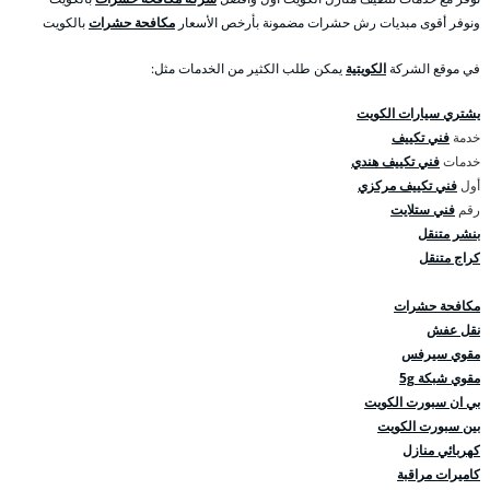
ونوفر أقوى مبديات رش حشرات مضمونة بأرخص الأسعار
مكافحة حشرات
بالكويت
في موقع الشركة
الكويتية
يمكن طلب الكثير من الخدمات مثل:
يشتري سيارات الكويت
خدمة
فني تكييف
خدمات
فني تكييف هندي
أول
فني تكييف مركزي
رقم
فني ستلايت
بنشر متنقل
كراج متنقل
مكافحة حشرات
نقل عفش
مقوي سيرفس
مقوي شبكة 5g
بي ان سبورت الكويت
بين سبورت الكويت
كهربائي منازل
كاميرات مراقبة