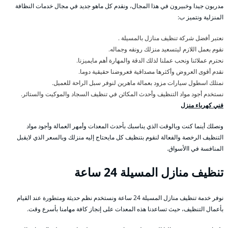
مدربون جيدا وخبيرون في هذا المجال، ونقدم كل ماهو جديد في مجال خدمات النظافة
المنزلية ونتميز ب:
نعتبر أفضل شركة تنظيف منازل بالمسيلة .
نقوم بعمل اللازم ليتسعيد منزلك رونقه وجماله.
نحترم عملائنا ونحب عملنا لذلك الدقة والمهارة أهم مايميزنا.
نقدم أقوى العروض وأكثرها مصداقية فعروضنا حقيقية دوما.
نمتلك اسطول سيارات مزود بعمالة ماهرين لنوفر سبل الراحة للعميل.
نستخدم أجود مواد التنظيف وأحدث المكائن في تنظيف السجاد والموكيت والستائر.
فني كهرباء منزل
ونصلك أينما كنت وبالوقت الذي يناسبك بأحدث المعدات وأمهر العمالة وأجود مواد
التنظيف الرخصة والفعالة لنقوم بتنظيف كل مايحتاج إليه منزلك وبالسعر الذي لايقبل
المنافسة في االأسواق.
تنظيف منازل المسيلة 24 ساعة
نوفر خدمة تنظيف منازل المسيلة 24 ساعة ونستخدم نظم حديثة ومتطورة عند القيام
بأعمال التنظيف، حيث تساعدنا هذه المعدات على إنجاز كافة مهامنا بأسرع وقت.