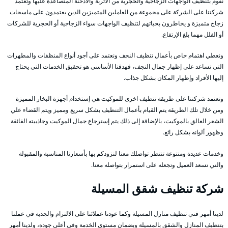
نقوم بتنظيف الواجهات الزجاجية والحجرية من الأتربة والأدخنة المتصاعدة عليها وتعتمد
شركتنا على الشركة على مجموعة من العاملين المتميزين الذين يعتمدون على ماسحات
زجاج متميزة و يخاطرون بحياتهم لتنظيف الواجهات سواء الزجاجية أو الحجرية للشركات
أو الفلل مهما بلغ الإرتفاع.
ونعطي اهتمام خاص بأعمال تنظيف النجف ونعتمد على أجود أنواع المنظفات والمطهرات
التي تساعد على إظهار جمال النجف، فهدفنا الأساسي هو تحقيق الخدمات التي يحتاج
إليها الأفراد وإظهار المكان بشكل جذاب.
وتعتمد شركتنا على طريقة تنظيف اخرى للموكيت هي إستخدام أجهزة البخار المميزة
ومن خلال تلك الطريقة يتم القيام بأعمال التنظيف بشكل سريع ومميز ويتم القضاء علي
الشعر العالق بالموكيت، بالإضافة إلى ذلك يتم إسترجاع جمال الموكيت وجاذبيته الفائقة
وظهور ألوانه بشكل رائع.
وخدمات عديدة ومتنوعة تنتظر تواصلك معنا لنزودكم بها بأسعارنا المناسبة والمقبولة
والتي تسعد العميل وتجعله على استمرار بتواصله معنا.
شركة تنظيف شقق المسيلة
لدينا أمهر فني تنظيف منازل المسيلة وكما عودنا عملائنا على الالتزام والجدية في عملنا
بتنظيف المنازل والشقق بالمسيلة وبضمان مستوى الخدمة وفي أعلى جودة، ولدينا أمهر