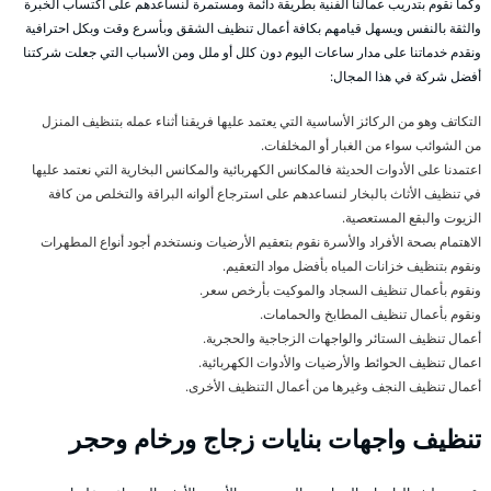
وكما نقوم بتدريب عمالنا الفنية بطريقة دائمة ومستمرة لنساعدهم على اكتساب الخبرة
والثقة بالنفس ويسهل قيامهم بكافة أعمال تنظيف الشقق وبأسرع وقت وبكل احترافية
ونقدم خدماتنا على مدار ساعات اليوم دون كلل أو ملل ومن الأسباب التي جعلت شركتنا
أفضل شركة في هذا المجال:
التكاتف وهو من الركائز الأساسية التي يعتمد عليها فريقنا أثناء عمله بتنظيف المنزل
من الشوائب سواء من الغبار أو المخلفات.
اعتمدنا على الأدوات الحديثة فالمكانس الكهربائية والمكانس البخارية التي نعتمد عليها
في تنظيف الأثاث بالبخار لنساعدهم على استرجاع ألوانه البراقة والتخلص من كافة
الزيوت والبقع المستعصية.
الاهتمام بصحة الأفراد والأسرة نقوم بتعقيم الأرضيات ونستخدم أجود أنواع المطهرات
ونقوم بتنظيف خزانات المياه بأفضل مواد التعقيم.
ونقوم بأعمال تنظيف السجاد والموكيت بأرخص سعر.
ونقوم بأعمال تنظيف المطابخ والحمامات.
أعمال تنظيف الستائر والواجهات الزجاجية والحجرية.
اعمال تنظيف الحوائط والأرضيات والأدوات الكهربائية.
أعمال تنظيف النجف وغيرها من أعمال التنظيف الأخرى.
تنظيف واجهات بنايات زجاج ورخام وحجر