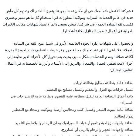
فشركتنا الأفضل دائما معك في اي مكان تحدنا بجودتنا وتميزنا الدائم لك وتقديم كل ماهو
جديد في عالم الخدمات المنزلية ومواكبة التطورات في استخدام كل ما هو مميز وعصري
لكسب ثقة السادة العملاء في شركتنا، فنحن نسعى دائما لاعتماد شهادات مكاتب الخبرات
الدولية في أعمال تنظيف المنازل بكافة أشكالها.
والحصول على شهادات إدارة الجودة العالمية الأيزو في سبيل منح الثقة من السادة
العملاء، فلا داعي للقلق عند تعاملك معنا فنحن نوفر خدمات لتنظيف ذات الجودة المفردة
لكافة عملائنا ونقدم الخدمات بشكل مميز، بحيث يتم تحويل كل الأجزاء الغير نظيفة إلى
أجزاء لامعة تضفي الجمال واللمعان والبريق إلى الأشياء، وأبرز ما تخصصنا به في أعمال
تنظيف المنازل:
نظافة عامة ونظافة مطابخ ونظافة ثريات.
غسيل خزانات مع العزل والتعقيم وغسيل مسابح مع التعقيم.
كافة أعمال النظافة العامة للفلل ونظافة عامة للقصور ونظافة عامة للاستراحات في
المسيلة .
نظافة عامة لبيوت الشعر وغسيل كنب ومجالس أرضية وموكيت وسجاد مع التعطير
بمواد إيطالية.
نظافة واجهات زجاجية وتلميع أرضيات السيراميك وجلي الرخام والبلاط مع التلميع.
نظافة واجهات الحجر والرخام بالرمل أو الصاروخ.