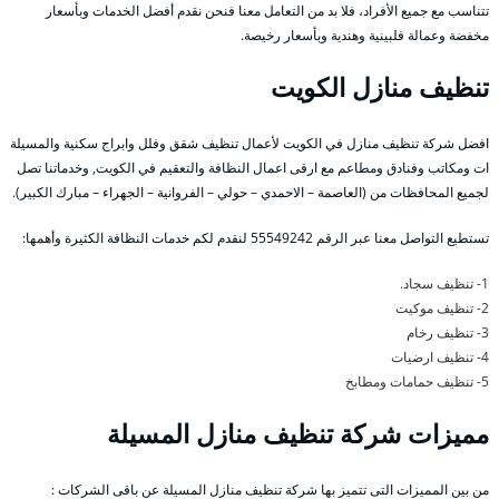
تتناسب مع جميع الأفراد، فلا بد من التعامل معنا فنحن نقدم أفضل الخدمات وبأسعار
مخفضة وعمالة فلبينية وهندية وبأسعار رخيصة.
تنظيف منازل الكويت
افضل شركة تنظيف منازل في الكويت لأعمال تنظيف شقق وفلل وابراج سكنية والمسيلة
ات ومكاتب وفنادق ومطاعم مع ارقى اعمال النظافة والتعقيم في الكويت, وخدماتنا تصل
لجميع المحافظات من (العاصمة – الاحمدي – حولي – الفروانية – الجهراء – مبارك الكبير).
تستطيع التواصل معنا عبر الرقم 55549242 لنقدم لكم خدمات النظافة الكثيرة وأهمها:
1- تنظيف سجاد.
2- تنظيف موكيت
3- تنظيف رخام
4- تنظيف ارضيات
5- تنظيف حمامات ومطابخ
مميزات شركة تنظيف منازل المسيلة
من بين المميزات التى تتميز بها شركة تنظيف منازل المسيلة عن باقى الشركات :