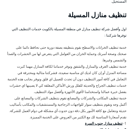
المستحيل.
تنظيف منازل المسيلة
اول وأفضل شركة تنظيف منازل في منطقة المسيلة بالكويت خدمات التنظيف التي
توفرها شركتنا :
خدمة تنظيف الخزانات والاسطح نقوم بتنظيفه بصفة دورية حتى نحافظ دائما على
صحتك وصحة أسرتك وحماية الخزان من العوامل التي يتعرض لها من الحشرات والصدأ
والشمس وغيرها.
خدمة تنظيف الغرف والمنازل والشقق ونوفر خدماتنا لكافة المنازل مهما كبرت
مساحة المنزل أو إن كان لديك اي مناسبة سعيدة، فشركتنا مثالية ومحترفة في
التعامل في كافة أمور التنظيف دون أن تحدث للعميل اي قلق ونوفر بجانب هذه الخدمة
خدمات تنظيف الجراج والحديثة للفلل ورش الأماكن المغلقة كي لا يصيبها اي حشرات
بفضل خبرة عمالنا واستخدامنا لأقوى الأجهزة وأفضل مواد التنظيف.
خدمة تنظيف المكاتب والشركات والمصانع نقوم بتنظيف الشركات والمصانع على
أكمل وجه ونقوم بتنظيف سوار للواجهات الزجاجية والمستشفيات والمكاتب بأساليب
حديثة ونتعامل مع كافة الأمور بكل دقة دون حدوث أي مشكلة في دوام العمل للشركة.
نقدم أسعارنا المناسبة لك مع الكثير من العروض على الخدمة المميزة.
1-
تنظيف منازل جنوب السرة