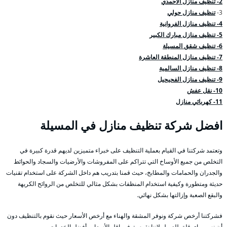
2- تنظيف منازل الاحمدي
3-
تنظيف منازل حولي
4- تنظيف منازل الفروانية
5- تنظيف منازل مبارك الكبير
6- تنظيف شقق المسيلة
7- تنظيف منازل المنطقة العاشرة
8- تنظيف منازل السالمية
9- تنظيف منازل الفحيحيل
10- نقل عفش
11- كهربائي منازل
افضل شركة تنظيف منازل في المسيلة
وتعتمد شركتنا في القيام بعملية التنظيف على خبراء متميزين لديهم قدرة كبيرة في
التخلص من جميع الأوساخ التي تتراكم على المفروشات والأرضيات والسجاد والحوائط
والجدران والحمامات والمطابخ، حيث قمنا بتدريب هم داخل الشركة على استخدام تقنيات
حديثة ومتطورة وكيفية استخدام المنظفات بشكل مثالي للتخلص من الروائح الكريهة
والبقع الصعبة وإزالتها بشكل نهائي.
فشركتنا أرخص شركة ونوفر المشقة والهناء مع أرخص الأسعار حيث نقوم بالتنظيف دون
أن نسبب اي قلق للعميل لإننا نقوم بتوفير اقل الأسعار وأفضل الخدمات.