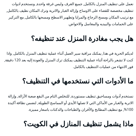
نعمل على تنظيف المنزل بالكامل, جميع الغرف وليس غرفة واحدة, ونستخدم ادوات
تنظيف مخصصة للقضاء على الاوساخ وإزالة الغبار والاتربة وترك المكان نظيف بالكامل,
مع ترتيب المكان ومسح الزجاج والمرايا وتطهير الاسطح ومسحها بالكامل, مع التركير
على الحمامات والبيديه والمغاسل والاحواض.
هل يجب مغادرة المنزل عند تنظيفه؟
لديكم الحرية في هذا, يمكنك مراقبة سير العمل أثناء عملية تنظيف المنزل بالكامل, واذا
كنت لا تشعر بالراحة أثناء عملية التنظيف يمكنك ترك المنزل والعودة إليه بعد 120 دقيقة,
فور الانتهاء من عمليات التنظيف بالكامل.
ما الأدوات التي نستخدمها في التنظيف؟
نستخدم أدوات ومساحيق تنظيف مستوردة, للتخلص التام من البقع صعبة الأزالة, وإزالة
الاتربة والغبار من الأماكن التي لا تصلها الأيدي أو المماسح الطويلة, لنضمن نظافة أكيدة
100%, مع تنظيف المطابخ والأفران والطباخات والدكتات باسعار مميزة.
ماذا يشمل تنظيف المنازل في الكويت؟