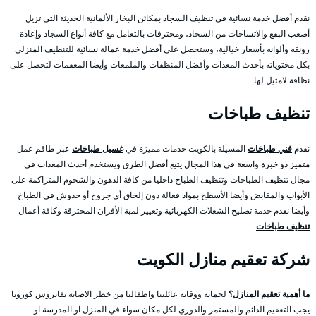
نقدم أفضل خدمة نسائية في تنظيف السجاد بمكائن البخار الألمانية الحديثة التي تزيل
أصعب البقع والاتساخات من السجاد، ومحترفات بالتعامل مع كافة أنواع السجاد وإعادة
رونقه وألوانه بأسعار خيالية، وستحصل على أفضل خدمة عمالة نسائية للتنظيف المنزلي
بكل محتوياته بأحدث المعدات وأفضل المنظفات والملمعات وأيضا المعقمات لتحصل على
نظافة لامثيل لها.
تنظيف طباخات
نقدم
فني طباخات
المسيلة بالكويت خدمات مميزة في
غسيل طباخات
عبر طاقم عمل
متميز ذو خبرة واسعة في هذا المجال يتبع أفضل الطرق ويستخدم أحدث المعدات في
مجال تنظيف الطباخات وتنظيف الطباخ داخليا من كافة الدهون والشحوم المتراكمة على
الأبواب والمقابض وأيضا الأسطح بمواد فعالة دون إلحاق أي جروح أو خدوش في الطباخ
وأيضا نقدم خدمة تصليح الشعلات الكهربائية وتغيير لمبة الأفران المحترقة وكافة أعمال
تنظيف طباخات
.
شركة تعقيم منازل الكويت
ما أهمية تعقيم المنازل؟
لحماية ووقاية عائلتنا واطفالنا من خطر الاصابة بفايروس كورونا
يجب التعقيم الدائم والمستمر والدوري لكل مكان سواء في المنزل او المدرسة او