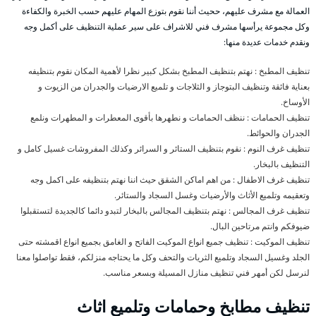
العمالة مع مشرف عليهم، ححيث أننا نقوم بتوزع المهام عليهم حسب الخبرة والكفاءة
وكل مجموعة يرأسها مشرف فني للاشراف على سير عملية التنظيف على أكمل وجه
ونقدم خدمات عديدة منها:
تنظيف المطبخ : نهتم بتنظيف المطبخ بشكل كبير نظرا لأهمية المكان نقوم بتنظيفه
بعناية فائقة وتنظيف البتوجاز و الثلاجات و تلميع الارضيات والجدران من الزيوت و
الأوساخ.
تنظيف الحمامات : ننظف الحمامات و نطهرها بأقوى المعطرات و المطهرات ونلمع
الجدران والحوائط.
تنظيف غرف النوم : نقوم بتنظيف الستائر و السرائر وكذلك المفروشات غسيل كامل و
التنظيف بالبخار.
تنظيف غرف الاطفال : من اهم اماكن الشقق حيث اننا نهتم بتنظيفه على اكمل وجه
وتعقيمه وتلميع الأثاث والأرضيات وغسل السجاد والستائر.
تنظيف غرف المجالس : نهتم بتنظيف المجالس بالبخار لتبدو دائما كالجديدة لتستقبلوا
ضيوفكم وانتم مرتاحين البال.
تنظيف الموكيت : تنظيف جميع انواع الموكيت الفاتح و الغامق بجميع انواع اقمشته حتى
الجلد وغسيل السجاد وتلميع الثريات والتحف وكل ما يحتاجه منزلكم، فقط تواصلوا معنا
لنرسل لكن أمهر فني تنظيف منازل المسيلة وبسعر مناسب.
تنظيف مطابخ وحمامات وتلميع اثاث