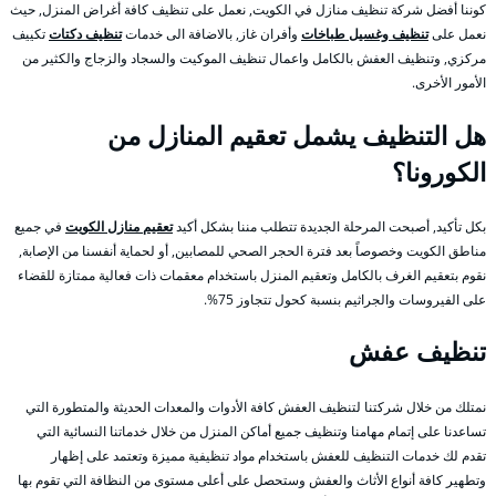
كوننا أفضل شركة تنظيف منازل في الكويت, نعمل على تنظيف كافة أغراض المنزل, حيث
نعمل على
تنظيف وغسيل طباخات
وأفران غاز, بالاضافة الى خدمات
تنظيف دكتات
تكييف
مركزي, وتنظيف العفش بالكامل واعمال تنظيف الموكيت والسجاد والزجاج والكثير من
الأمور الأخرى.
هل التنظيف يشمل تعقيم المنازل من
الكورونا؟
بكل تأكيد, أصبحت المرحلة الجديدة تتطلب مننا بشكل أكيد
تعقيم منازل الكويت
في جميع
مناطق الكويت وخصوصاً بعد فترة الحجر الصحي للمصابين, أو لحماية أنفسنا من الإصابة,
نقوم بتعقيم الغرف بالكامل وتعقيم المنزل باستخدام معقمات ذات فعالية ممتازة للقضاء
على الفيروسات والجراثيم بنسبة كحول تتجاوز 75%.
تنظيف عفش
نمتلك من خلال شركتنا لتنظيف العفش كافة الأدوات والمعدات الحديثة والمتطورة التي
تساعدنا على إتمام مهامنا وتنظيف جميع أماكن المنزل من خلال خدماتنا النسائية التي
تقدم لك خدمات التنظيف للعفش باستخدام مواد تنظيفية مميزة وتعتمد على إظهار
وتطهير كافة أنواع الأثاث والعفش وستحصل على أعلى مستوى من النظافة التي تقوم بها