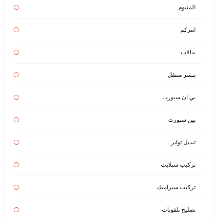
المنيوم
انتركم
بدالات
بنشر متنقل
بي ان سبورت
بين سبورت
تبديل تواير
تركيب ستلايت
تركيب سيراميك
تصليح تلفونات