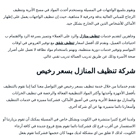
ونقوم بتلميع الواجهات في المسيلة ونستخدم أحدث المواد في مسح الأتربة وتنظيف
الزجاج للمباني العالية بدقة وحرفية لا متناهية، حيث إن تنظيف الواجهات يعمل على إظهار
الأماكن للأشخاص الذين في الخارج بشكل جيد.
وجاهزين لتقديم خدمات
تنظيف منازل
والرد على العملاء ونتميز بسرعة الرد والاهتمام ب
احتياجات العميل، ونقدم لك أفضل اسعار
تنظيف شقق
مع توفير العروض في اوقات
المواسم وتوفير خدمات دورية منتظمة، ونهتم باستخدام مواد نظافة لا تعمل على أضرار
صحة الأسرة وذلك عن طريق تدريب العمالة تدريب تقني عالي.
شركة تنظيف المنازل بسعر رخيص
نقدم خدماتنا من خلال خدمة تنظيف بسعر رخيص فور التواصل معنا كما إننا نقوم بالتنظيف
بأفضل الأجهزة وأحدثها وأكثر المواد التنظيفية الفعالة والرخصة في تنظيف الخزانات
والمنازل مع شفط الأتربة وحتى في أضيق الأماكن، فشركتنا مميزة في خدمات التنظيف
وأسعارنا دائما متميزة بها عن أي شركة أخرى.
ولدينا افرع كثيرا منتشرة في الكويت وبشكل خاص في المسيلة يمكنك أن تقوم بزيارتنا أو
الاستفسار عن أقرب فرع لك فشركتنا دائما تقوم بفتح فروع جديدة في كافة أرجاء
الكويت، لذلك لا تقلق من اي مشكلة لديك مهما كان حجمها فشركتنا تقوم بفعل