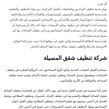
أي ضرر.
نوفر خدمة تنظيف المدارس والجامعات بأفضل التركيبات من مواد التنظيف والتعقيم.
نقدم خدمة التعقيم والتنظيف المستمر للمستشفيات والعيادات الخارجية والداخلية
والصيدليات لمنع أنتشار العدوى والأمراض بين الأشخاص الموجودين في تلك الأماكن.
نستخدم أحدث الوسائل في تنظيف وجلي الأرضيات سواء كان بلاك أو سيراميك أو
بورسلان أو رخام حيث نستخدم أفضل المساحيق ونراعي تنظيف الفراغات بها كي
تصبح جديدة مثلما كانت.
نقدم خدمة النظافة التأسيسية والتي تكون في مواقع البناء حيث يتم إزالة البواقي
الاسمنتية والزلط والطوب بفضل عمالة مدربة لهذا الشغل الخاص.
شركة تنظيف شقق المسيلة
نستخدم أفضل التقنيات الحديثة وأجود أنواع المساحيق ذلت الروائح العطرة في تنظيف
الحمامات وتعقيمها وغسل السجاد وتعطير ليشعر عميلنا بالراحة ونقدم خدمة تنظيف
المساجد والحوائط من الأتربة والعنكبوت.
فشركتنا متميزة في تقديم أفضل خدمة في بيوت الله، ناهيك عن اهتمامنا بتنظيف الفنادق
بفضل العمالة المؤهلة والمتمرسة في تنظيف الغرف باستمرار وتنظيف المطاعم، وتجعل
الفندق في أحسن مستوى مع تعقيم الحمامات وتعطير المطابخ بتوفير أفضل أنواع
المساحيق ومواد التنظيف في غسيل المفروشات حتى تصبح في أحسن حال.