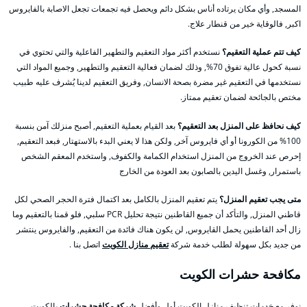
المسجد, وأي مكان يرتاده أناس بشكل دائم ويحصل فيه تجمعات تجعل الاصابة بالفايروس
اكبر, فالوقاية خير من قنطار علاج.
كيف تتم عملية التعقيم؟
نستخدم أكثر مواد التعقيم والتطهير الفاعلية والتي تحتوي في
نسبة كحول عالية تفوق 70%, وذلك لضمان فعالية التعقيم والتطهير, وجميع المواد التي
نستخدمها في التعقيم غير مضرة بصحة الانسان, وفريق التعقيم لدينا يُشرف عليه طبيب
مختص بالجائحة لضمان تعقيم ممتاز.
كيف نحافظ على المنزل بعد التعقيم؟
بعد القيام بعملية التعقيم, أصبح منزلك آمن بنسبة
100% من الكورونا أو أي فايروس آخر, ولكن هذا لا يعني البدء بالاستهتار, فبعد التعقيم,
إحرص عند الخروج من المنزل استخدام الكمامة والكفوف, واستخدم المعقم الشخص
باستمرار, وغسل اليدين بالصابون بعد العودة من الخارج
متى يجب تعقيم المنزل؟
يتم تعقيم المنزل بالكامل بعد اكتمال فترة الحجر الصحي لكل
قاطني المنزل, والتأكد أن جميع القاطنين نتيجة تحليل PCR سلبي, فلو قمنا بالتعقيم وما
زال أحد القاطنين يحمل القايروس, لن يكون هناك فائدة من التعقيم, والفايروس ينتشر
من جديد بكل سهولة لطلب خدمة شركة
تعقيم منازل الكويت
اتصل بنا .
مكافحة حشرات الكويت
نوفر مع خدمات تنظيف منازل الكويت أول وأفضل
شركة مكافحة حشرات
بالكويت