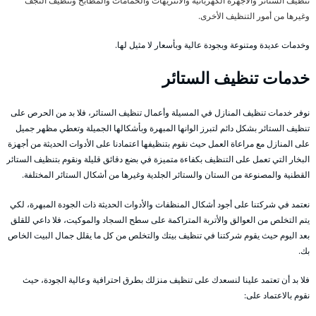
تنظيف الستائر والأجهزة الكهربائية والانتريهات والحمامات والمطابخ وتنظيف النجف
وغيرها من أمور التنظيف الأخرى.
وخدمات عديدة ومتنوعة وبجودة عالية وبأسعار لا مثيل لها.
خدمات تنظيف الستائر
نوفر خدمات تنظيف المنازل في المسيلة وأعمال تنظيف الستائر، فلا بد من الحرص على
تنظيف الستائر بشكل دائم لتبرز الوانها المبهرة وبأشكالها الجميلة وتعطي مظهر جميل
على المنازل مع مراعاة العمل حيث نقوم بتنظيفها اعتمادنا على الأدوات الحديثة من أجهزة
البخار التي تعمل على التنظيف بكفاءة متميزة في بضع دقائق قليلة ونقوم بتنظيف الستائر
القطنية والمصنوعة من الستان والستائر الجلدية وغيرها من أشكال الستائر المختلفة.
نعتمد في شركتنا على أجود أشكال المنظفات والأدوات الحديثة ذات الجودة المبهرة، لكي
يتم التخلص من العوالق والأتربة المتراكمة على سطح السجاد والموكيت، فلا داعي للقلق
بعد اليوم حيث يقوم شركتنا في تنظيف بيتك والتخلص من كل ما يقلل جمال البيت الخاص
بك.
فلا بد أن تعتمد علينا لنسعدك على تنظيف منزلك بطرق احترافية وعالية الجودة، حيث
نقوم بالاعتماد على: