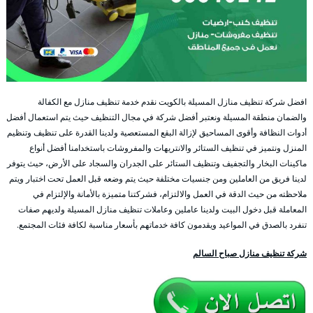
افضل شركة تنظيف منازل المسيلة بالكويت نقدم خدمة تنظيف منازل مع الكفالة
والضمان منطقة المسيلة ونعتبر أفضل شركة في مجال التنظيف حيث يتم استعمال أفضل
أدوات النظافة وأقوى المساحيق لإزالة البقع المستعصية ولدينا القدرة على تنظيف وتنظيم
المنزل ونتميز في تنظيف الستائر والانتريهات والمفروشات باستخدامنا أفضل أنواع
ماكينات البخار والتجفيف وتنظيف الستائر على الجدران والسجاد على الأرض، حيث يتوفر
لدينا فريق من العاملين ومن جنسيات مختلفة حيث يتم وضعه قبل العمل تحت اختبار ويتم
ملاحظته من حيث الدقة في العمل والالتزام، فشركتنا متميزة بالأمانة والإلتزام في
المعاملة قبل دخول البيت ولدينا عاملين وعاملات تنظيف منازل المسيلة ولديهم صفات
تنفرد بالصدق في المواعيد ويقدمون كافة خدماتهم بأسعار مناسبة لكافة فئات المجتمع.
شركة تنظيف منازل صباح السالم