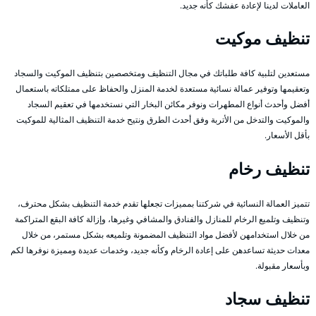
العاملات لدينا لإعادة عفشك كأنه جديد.
تنظيف موكيت
مستعدين لتلبية كافة طلباتك في مجال التنظيف ومتخصصين بتنظيف الموكيت والسجاد
وتعقيمها وتوفير عمالة نسائية مستعدة لخدمة المنزل والحفاظ على ممتلكاته باستعمال
أفضل وأحدث أنواع المطهرات ونوفر مكائن البخار التي نستخدمها في تعقيم السجاد
والموكيت والتدخل من الأتربة وفق أحدث الطرق ونتيح خدمة التنظيف المثالية للموكيت
بأقل الأسعار.
تنظيف رخام
تتميز العمالة النسائية في شركتنا بمميزات تجعلها تقدم خدمة التنظيف بشكل محترف،
وتنظيف وتلميع الرخام للمنازل والفنادق والمشافي وغيرها، وإزالة كافة البقع المتراكمة
من خلال استخدامهن لأفضل مواد التنظيف المضمونة وتلميعه بشكل مستمر، من خلال
معدات حديثة تساعدهن على إعادة الرخام وكأنه جديد، وخدمات عديدة ومميزة نوفرها لكم
وبأسعار مقبولة.
تنظيف سجاد