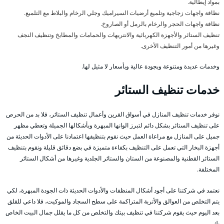
بمواد إيطالية.
نظافة واجهات زجاجية وتلميع أرضيات السيراميك وجلي الرخام والبلاط مع التلميع.
نظافة واجهات الحجر والرخام بالرمل أو الصاروخ.
تنظيف الستائر والأجهزة الكهربائية والانتريهات والحمامات والمطابخ وتنظيف النجف
وغيرها من أمور التنظيف الأخرى.
وخدمات عديدة ومتنوعة وبجودة عالية وبأسعار لا مثيل لها.
خدمات تنظيف الستائر
نوفر خدمات تنظيف المنازل في أسواق القرين وأعمال تنظيف الستائر، فلا بد من الحرص
على تنظيف الستائر بشكل دائم لتبرز الوانها المبهرة وبأشكالها الجميلة وتعطي مظهر
جميل على المنازل مع مراعاة العمل حيث نقوم بتنظيفها اعتمادنا على الأدوات الحديثة من
أجهزة البخار التي تعمل على التنظيف بكفاءة متميزة في بضع دقائق قليلة ونقوم بتنظيف
الستائر القطنية والمصنوعة من الستان والستائر الجلدية وغيرها من أشكال الستائر
المختلفة.
نعتمد في شركتنا على أجود أشكال المنظفات والأدوات الحديثة ذات الجودة المبهرة، لكي
يتم التخلص من العوالق والأتربة المتراكمة على سطح السجاد والموكيت، فلا داعي للقلق
بعد اليوم حيث يقوم شركتنا في تنظيف بيتك والتخلص من كل ما يقلل جمال البيت الخاص
بك.