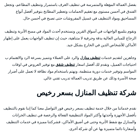
بفضل العمالة المؤهلة والمتمرسة في تنظيف الغرف باستمرار وتنظيف المطاعم، وتجعل
الفندق في أحسن مستوى مع تعقيم الحمامات وتعطير المطابخ بتوفير أفضل أنواع
المساحيق ومواد التنظيف في غسيل المفروشات حتى تصبح في أحسن حال.
ونقوم بتلميع الواجهات في أسواق القرين ونستخدم أحدث المواد في مسح الأتربة وتنظيف
الزجاج للمباني العالية بدقة وحرفية لا متناهية، حيث إن تنظيف الواجهات يعمل على إظهار
الأماكن للأشخاص الذين في الخارج بشكل جيد.
وجاهزين لتقديم خدمات
تنظيف منازل
والرد على العملاء ونتميز بسرعة الرد والاهتمام ب
احتياجات العميل، ونقدم لك أفضل اسعار
تنظيف شقق
مع توفير العروض في اوقات
المواسم وتوفير خدمات دورية منتظمة، ونهتم باستخدام مواد نظافة لا تعمل على أضرار
صحة الأسرة وذلك عن طريق تدريب العمالة تدريب تقني عالي.
شركة تنظيف المنازل بسعر رخيص
نقدم خدماتنا من خلال خدمة تنظيف بسعر رخيص فور التواصل معنا كما إننا نقوم بالتنظيف
بأفضل الأجهزة وأحدثها وأكثر المواد التنظيفية الفعالة والرخصة في تنظيف الخزانات
والمنازل مع شفط الأتربة وحتى في أضيق الأماكن، فشركتنا مميزة في خدمات التنظيف
وأسعارنا دائما متميزة بها عن أي شركة أخرى.