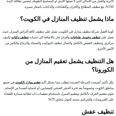
الاتربة والغبار من الأماكن التي لا تصلها الأيدي أو المماسح الطويلة, لنضمن نظافة أكيدة
100%, مع تنظيف المطابخ والأفران والطباخات والدكتات باسعار مميزة.
ماذا يشمل تنظيف المنازل في الكويت؟
كوننا أفضل شركة تنظيف منازل في الكويت, نعمل على تنظيف كافة أغراض المنزل, حيث
نعمل على
تنظيف وغسيل طباخات
وأفران غاز, بالاضافة الى خدمات
تنظيف دكتات
تكييف
مركزي, وتنظيف العفش بالكامل واعمال تنظيف الموكيت والسجاد والزجاج والكثير من
الأمور الأخرى.
هل التنظيف يشمل تعقيم المنازل من
الكورونا؟
بكل تأكيد, أصبحت المرحلة الجديدة تتطلب مننا بشكل أكيد
تعقيم منازل الكويت
في جميع
مناطق الكويت وخصوصاً بعد فترة الحجر الصحي للمصابين, أو لحماية أنفسنا من الإصابة,
نقوم بتعقيم الغرف بالكامل وتعقيم المنزل باستخدام معقمات ذات فعالية ممتازة للقضاء
على الفيروسات والجراثيم بنسبة كحول تتجاوز 75%.
تنظيف عفش