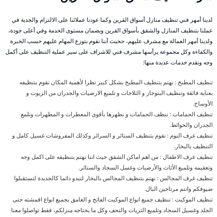
لدينا أمهر فني تنظيف منازل أسواق القرين وكما عودنا عملائنا على الالتزام والجدية في
عملنا بتنظيف المنازل والشقق بأسواق القرين وبضمان مستوى الخدمة وفي أعلى جودة،
ولدينا أمهر العمالة مع مشرف عليهم، ححيث أننا نقوم بتوزع المهام عليهم حسب الخبرة
والكفاءة وكل مجموعة يرأسها مشرف فني للاشراف على سير عملية التنظيف على أكمل
وجه ونقدم خدمات عديدة منها:
تنظيف المطبخ : نهتم بتنظيف المطبخ بشكل كبير نظرا لأهمية المكان نقوم بتنظيفه
بعناية فائقة وتنظيف البتوجاز و الثلاجات و تلميع الارضيات والجدران من الزيوت و
الأوساخ.
تنظيف الحمامات : ننظف الحمامات و نطهرها بأقوى المعطرات و المطهرات ونلمع
الجدران والحوائط.
تنظيف غرف النوم : نقوم بتنظيف الستائر و السرائر وكذلك المفروشات غسيل كامل و
التنظيف بالبخار.
تنظيف غرف الاطفال : من اهم اماكن الشقق حيث اننا نهتم بتنظيفه على اكمل وجه
وتعقيمه وتلميع الأثاث والأرضيات وغسل السجاد والستائر.
تنظيف غرف المجالس : نهتم بتنظيف المجالس بالبخار لتبدو دائما كالجديدة لتستقبلوا
ضيوفكم وانتم مرتاحين البال.
تنظيف الموكيت : تنظيف جميع انواع الموكيت الفاتح و الغامق بجميع انواع اقمشته حتى
الجلد وغسيل السجاد وتلميع الثريات والتحف وكل ما يحتاجه منزلكم، فقط تواصلوا معنا