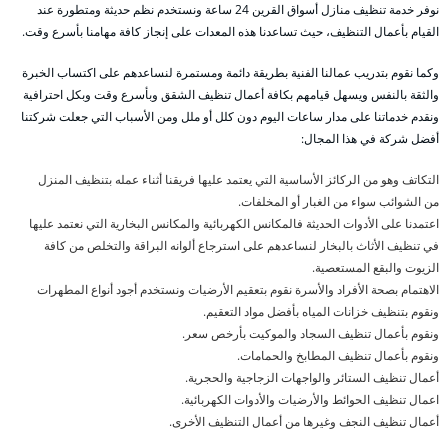
نوفر خدمة تنظيف منازل أسواق القرين 24 ساعة ونستخدم نظم حديثة ومتطورة عند
القيام بأعمال التنظيف، حيث تساعدنا هذه المعدات على إنجاز كافة مهامنا بأسرع وقت.
وكما نقوم بتدريب عمالنا الفنية بطريقة دائمة ومستمرة لنساعدهم على اكتساب الخبرة
والثقة بالنفس ويسهل قيامهم بكافة أعمال تنظيف الشقق وبأسرع وقت وبكل احترافية
ونقدم خدماتنا على مدار ساعات اليوم دون كلل أو ملل ومن الأسباب التي جعلت شركتنا
أفضل شركة في هذا المجال:
التكاتف وهو من الركائز الأساسية التي يعتمد عليها فريقنا أثناء عمله بتنظيف المنزل
من الشوائب سواء من الغبار أو المخلفات.
اعتمدنا على الأدوات الحديثة فالمكانس الكهربائية والمكانس البخارية التي نعتمد عليها
في تنظيف الأثاث بالبخار لنساعدهم على استرجاع ألوانه البراقة والتخلص من كافة
الزيوت والبقع المستعصية.
الاهتمام بصحة الأفراد والأسرة نقوم بتعقيم الأرضيات ونستخدم أجود أنواع المطهرات
ونقوم بتنظيف خزانات المياه بأفضل مواد التعقيم.
ونقوم بأعمال تنظيف السجاد والموكيت بأرخص سعر.
ونقوم بأعمال تنظيف المطابخ والحمامات.
أعمال تنظيف الستائر والواجهات الزجاجية والحجرية.
اعمال تنظيف الحوائط والأرضيات والأدوات الكهربائية.
أعمال تنظيف النجف وغيرها من أعمال التنظيف الأخرى.