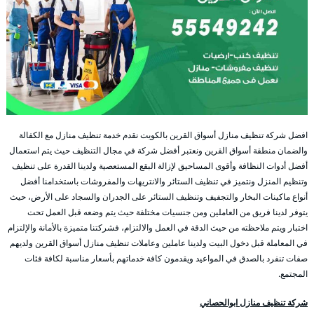
افضل شركة تنظيف منازل أسواق القرين بالكويت نقدم خدمة تنظيف منازل مع الكفالة
والضمان منطقة أسواق القرين ونعتبر أفضل شركة في مجال التنظيف حيث يتم استعمال
أفضل أدوات النظافة وأقوى المساحيق لإزالة البقع المستعصية ولدينا القدرة على تنظيف
وتنظيم المنزل ونتميز في تنظيف الستائر والانتريهات والمفروشات باستخدامنا أفضل
أنواع ماكينات البخار والتجفيف وتنظيف الستائر على الجدران والسجاد على الأرض، حيث
يتوفر لدينا فريق من العاملين ومن جنسيات مختلفة حيث يتم وضعه قبل العمل تحت
اختبار ويتم ملاحظته من حيث الدقة في العمل والالتزام، فشركتنا متميزة بالأمانة والإلتزام
في المعاملة قبل دخول البيت ولدينا عاملين وعاملات تنظيف منازل أسواق القرين ولديهم
صفات تنفرد بالصدق في المواعيد ويقدمون كافة خدماتهم بأسعار مناسبة لكافة فئات
المجتمع.
شركة تنظيف منازل ابوالحصاني