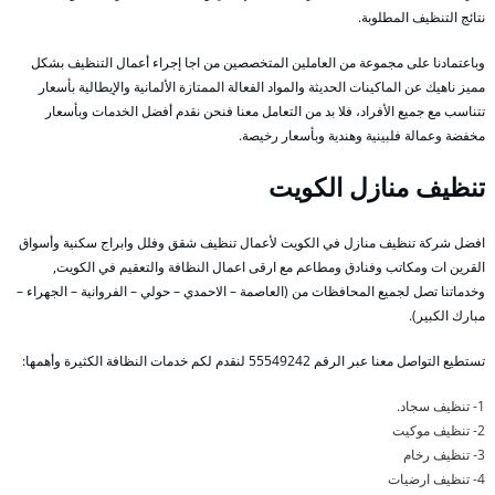
نتائج التنظيف المطلوبة.
وباعتمادنا على مجموعة من العاملين المتخصصين من اجا إجراء أعمال التنظيف بشكل
مميز ناهيك عن الماكينات الحديثة والمواد الفعالة الممتازة الألمانية والإيطالية بأسعار
تتناسب مع جميع الأفراد، فلا بد من التعامل معنا فنحن نقدم أفضل الخدمات وبأسعار
مخفضة وعمالة فلبينية وهندية وبأسعار رخيصة.
تنظيف منازل الكويت
افضل شركة تنظيف منازل في الكويت لأعمال تنظيف شقق وفلل وابراج سكنية وأسواق
القرين ات ومكاتب وفنادق ومطاعم مع ارقى اعمال النظافة والتعقيم في الكويت,
وخدماتنا تصل لجميع المحافظات من (العاصمة – الاحمدي – حولي – الفروانية – الجهراء –
مبارك الكبير).
تستطيع التواصل معنا عبر الرقم 55549242 لنقدم لكم خدمات النظافة الكثيرة وأهمها:
1- تنظيف سجاد.
2- تنظيف موكيت
3- تنظيف رخام
4- تنظيف ارضيات