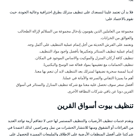
فلا بد أن تعتمد علينا لنسعدك على تنظيف منزلك بطرق احترافية وعالية الجودة، حيث
نقوم بالاعتماد على:
مجموعة من العاملين الذين يقومون بإدخال مجموعة من السلالم لإزالة الطحالب
والعوالق من الخزانات.
ونعتمد على الفرش الحديثة من أجل إتمام عملية التنظيف على أكمل وجه.
إتمام عملية تنظيف الستائر وتعكيرها بأفضل واجود مواد التنظيف.
تنظيف كافة أركان المنزل والموكيت والاساس الموجود في المكان.
تنظيف الحمامات مع تعقيمها بمواد فعالة ضد الوسخ والبكتيريا.
لدينا لمسة سحرية نضيفها لمنزلك بعد التنظيف لابد أن تنعم بها معنا.
أهم ما يميزنا التفاني والسرعة والأمانة في عملنا.
أفضل سعر سوف تحصل عليه معنا مع شركة تنظيف المنازل والستائر في أسواق
القرين دونا عن باقي شركات النظافة الأخرى.
تنظيف بيوت أسواق القرين
ونقدم خدمات تنظيف الأرضيات والتنظيف المستمر لها حتى لا تتفاقم أزمة تواجد العديد
من الفراغات أو الشقوق ومنها للانتشار الحشرات من نمل وصراصير، لذلك اعتمدنا في
شركتنا على أفضل المنظفات الأرضية على الإطلاق والملمعات المميزة للحصول على