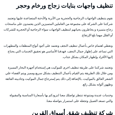
تنظيف واجهات بنايات زجاج ورخام وحجر
نقوم بتنظيف الواجهات الزجاجية والحجرية من الأتربة والأدخنة المتصاعدة عليها وتعتمد
شركتنا على الشركة على مجموعة من العاملين المتميزين الذين يعتمدون على ماسحات
زجاج متميزة و يخاطرون بحياتهم لتنظيف الواجهات سواء الزجاجية أو الحجرية للشركات
أو الفلل مهما بلغ الإرتفاع.
ونعطي اهتمام خاص بأعمال تنظيف النجف ونعتمد على أجود أنواع المنظفات والمطهرات
التي تساعد على إظهار جمال النجف، فهدفنا الأساسي هو تحقيق الخدمات التي يحتاج
إليها الأفراد وإظهار المكان بشكل جذاب.
وتعتمد شركتنا على طريقة تنظيف اخرى للموكيت هي إستخدام أجهزة البخار المميزة
ومن خلال تلك الطريقة يتم القيام بأعمال التنظيف بشكل سريع ومميز ويتم القضاء علي
الشعر العالق بالموكيت، بالإضافة إلى ذلك يتم إسترجاع جمال الموكيت وجاذبيته الفائقة
وظهور ألوانه بشكل رائع.
وخدمات عديدة ومتنوعة تنتظر تواصلك معنا لنزودكم بها بأسعارنا المناسبة والمقبولة
والتي تسعد العميل وتجعله على استمرار بتواصله معنا.
شركة تنظيف شقق أسواق القرين