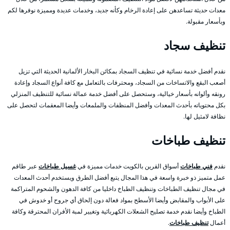
معدات حديثة تساعدهن على إعادة الرخام وكأنه جديد، وخدمات عديدة ومميزة نوفرها لكم
وبأسعار مقبولة.
تنظيف سجاد
نقدم أفضل خدمة نسائية في تنظيف السجاد بمكائن البخار الألمانية الحديثة التي تزيل
أصعب البقع والاتساخات من السجاد، ومحترفات بالتعامل مع كافة أنواع السجاد وإعادة
رونقه وألوانه بأسعار خيالية، وستحصل على أفضل خدمة عمالة نسائية للتنظيف المنزلي
بكل محتوياته بأحدث المعدات وأفضل المنظفات والملمعات وأيضا المعقمات لتحصل على
نظافة لامثيل لها.
تنظيف طباخات
نقدم
فني طباخات
أسواق القرين بالكويت خدمات مميزة في
غسيل طباخات
عبر طاقم
عمل متميز ذو خبرة واسعة في هذا المجال يتبع أفضل الطرق ويستخدم أحدث المعدات
في مجال تنظيف الطباخات وتنظيف الطباخ داخليا من كافة الدهون والشحوم المتراكمة
على الأبواب والمقابض وأيضا الأسطح بمواد فعالة دون إلحاق أي جروح أو خدوش في
الطباخ وأيضا نقدم خدمة تصليح الشعلات الكهربائية وتغيير لمبة الأفران المحترقة وكافة
أعمال
تنظيف طباخات
.