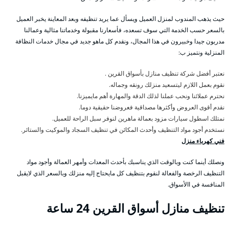
حيث يذهب المندوب لمنزل العميل ويسأل عما يريد تنظيفه وبعد المعاينة يخبر العميل
بالسعر حسب الخدمة التي سوف تسعده، فأسعارنا مقبولة وخدماتنا مثالية وعمالنا
مدربون جيدا وخبيرون في هذا المجال، ونقدم كل ماهو جديد في مجال خدمات النظافة
المنزلية ونتميز ب:
نعتبر أفضل شركة تنظيف منازل بأسواق القرين .
نقوم بعمل اللازم ليتسعيد منزلك رونقه وجماله.
نحترم عملائنا ونحب عملنا لذلك الدقة والمهارة أهم مايميزنا.
نقدم أقوى العروض وأكثرها مصداقية فعروضنا حقيقية دوما.
نمتلك اسطول سيارات مزود بعمالة ماهرين لنوفر سبل الراحة للعميل.
نستخدم أجود مواد التنظيف وأحدث المكائن في تنظيف السجاد والموكيت والستائر.
فني كهرباء منزل
ونصلك أينما كنت وبالوقت الذي يناسبك بأحدث المعدات وأمهر العمالة وأجود مواد
التنظيف الرخصة والفعالة لنقوم بتنظيف كل مايحتاج إليه منزلك وبالسعر الذي لايقبل
المنافسة في االأسواق.
تنظيف منازل أسواق القرين 24 ساعة