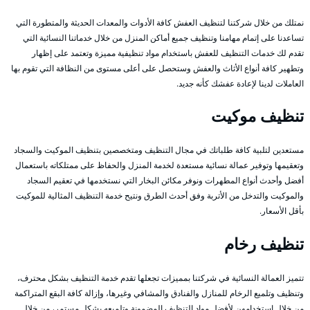
نمتلك من خلال شركتنا لتنظيف العفش كافة الأدوات والمعدات الحديثة والمتطورة التي
تساعدنا على إتمام مهامنا وتنظيف جميع أماكن المنزل من خلال خدماتنا النسائية التي
تقدم لك خدمات التنظيف للعفش باستخدام مواد تنظيفية مميزة وتعتمد على إظهار
وتطهير كافة أنواع الأثاث والعفش وستحصل على أعلى مستوى من النظافة التي تقوم بها
العاملات لدينا لإعادة عفشك كأنه جديد.
تنظيف موكيت
مستعدين لتلبية كافة طلباتك في مجال التنظيف ومتخصصين بتنظيف الموكيت والسجاد
وتعقيمها وتوفير عمالة نسائية مستعدة لخدمة المنزل والحفاظ على ممتلكاته باستعمال
أفضل وأحدث أنواع المطهرات ونوفر مكائن البخار التي نستخدمها في تعقيم السجاد
والموكيت والتدخل من الأتربة وفق أحدث الطرق ونتيح خدمة التنظيف المثالية للموكيت
بأقل الأسعار.
تنظيف رخام
تتميز العمالة النسائية في شركتنا بمميزات تجعلها تقدم خدمة التنظيف بشكل محترف،
وتنظيف وتلميع الرخام للمنازل والفنادق والمشافي وغيرها، وإزالة كافة البقع المتراكمة
من خلال استخدامهن لأفضل مواد التنظيف المضمونة وتلميعه بشكل مستمر، من خلال