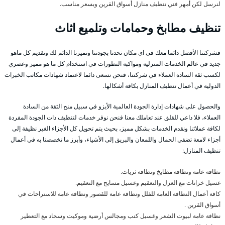
لنرسل لكن أمهر فني تنظيف منازل أسواق القرين وبسعر مناسب.
تنظيف مطابخ وحمامات وتلميع اثاث
فشركتنا الأفضل دائما معك في اي مكان تحدنا بجودتنا وتميزنا الدائم لك وتقديم كل ماهو
جديد في عالم الخدمات المنزلية ومواكبة التطورات في استخدام كل ما هو مميز وعصري
لكسب ثقة السادة العملاء في شركتنا، فنحن نسعى دائما لاعتماد شهادات مكاتب الخبرات
الدولية في أعمال تنظيف المنازل بكافة أشكالها.
والحصول على شهادات إدارة الجودة العالمية الأيزو في سبيل منح الثقة من السادة
العملاء، فلا داعي للقلق عند تعاملك معنا فنحن نوفر خدمات لتنظيف ذات الجودة المفردة
لكافة عملائنا ونقدم الخدمات بشكل مميز، بحيث يتم تحويل كل الأجزاء الغير نظيفة إلى
أجزاء لامعة تضفي الجمال واللمعان والبريق إلى الأشياء، وأبرز ما تخصصنا به في أعمال
تنظيف المنازل:
نظافة عامة ونظافة مطابخ ونظافة ثريات.
غسيل خزانات مع العزل والتعقيم وغسيل مسابح مع التعقيم.
كافة أعمال النظافة العامة للفلل ونظافة عامة للقصور ونظافة عامة للاستراحات في
أسواق القرين .
نظافة عامة لبيوت الشعر وغسيل كنب ومجالس أرضية وموكيت وسجاد مع التعطير