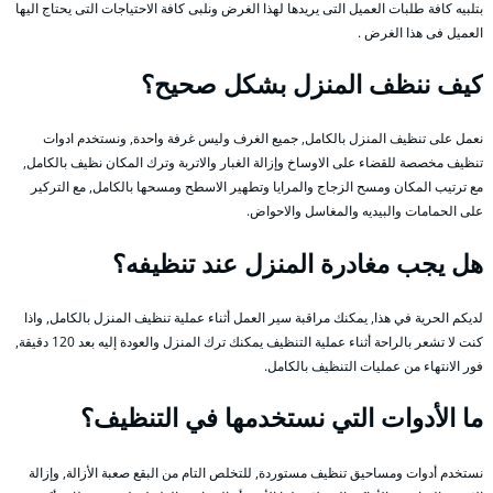
بتلبيه كافة طلبات العميل التى يريدها لهذا الغرض ونلبى كافة الاحتياجات التى يحتاج اليها
العميل فى هذا الغرض .
كيف ننظف المنزل بشكل صحيح؟
نعمل على تنظيف المنزل بالكامل, جميع الغرف وليس غرفة واحدة, ونستخدم ادوات
تنظيف مخصصة للقضاء على الاوساخ وإزالة الغبار والاتربة وترك المكان نظيف بالكامل,
مع ترتيب المكان ومسح الزجاج والمرايا وتطهير الاسطح ومسحها بالكامل, مع التركير
على الحمامات والبيديه والمغاسل والاحواض.
هل يجب مغادرة المنزل عند تنظيفه؟
لديكم الحرية في هذا, يمكنك مراقبة سير العمل أثناء عملية تنظيف المنزل بالكامل, واذا
كنت لا تشعر بالراحة أثناء عملية التنظيف يمكنك ترك المنزل والعودة إليه بعد 120 دقيقة,
فور الانتهاء من عمليات التنظيف بالكامل.
ما الأدوات التي نستخدمها في التنظيف؟
نستخدم أدوات ومساحيق تنظيف مستوردة, للتخلص التام من البقع صعبة الأزالة, وإزالة