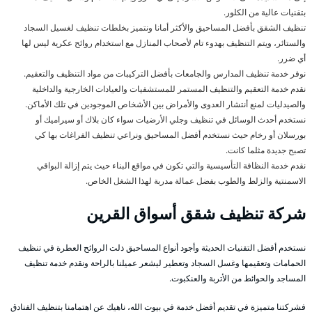
بتقنيات عالية من الكلور.
تنظيف الشقق بأفضل المساحيق والأكثر أمانا ونتميز بخلطات تنظيف لغسيل السجاد
والستائر، ويتم التنظيف بهدوء تام لأصحاب المنازل مع استخدام روائح عكرية ليس لها
أي ضرر.
نوفر خدمة تنظيف المدارس والجامعات بأفضل التركيبات من مواد التنظيف والتعقيم.
نقدم خدمة التعقيم والتنظيف المستمر للمستشفيات والعيادات الخارجية والداخلية
والصيدليات لمنع أنتشار العدوى والأمراض بين الأشخاص الموجودين في تلك الأماكن.
نستخدم أحدث الوسائل في تنظيف وجلي الأرضيات سواء كان بلاك أو سيراميك أو
بورسلان أو رخام حيث نستخدم أفضل المساحيق ونراعي تنظيف الفراغات بها كي
تصبح جديدة مثلما كانت.
نقدم خدمة النظافة التأسيسية والتي تكون في مواقع البناء حيث يتم إزالة البواقي
الاسمنتية والزلط والطوب بفضل عمالة مدربة لهذا الشغل الخاص.
شركة تنظيف شقق أسواق القرين
نستخدم أفضل التقنيات الحديثة وأجود أنواع المساحيق ذلت الروائح العطرة في تنظيف
الحمامات وتعقيمها وغسل السجاد وتعطير ليشعر عميلنا بالراحة ونقدم خدمة تنظيف
المساجد والحوائط من الأتربة والعنكبوت.
فشركتنا متميزة في تقديم أفضل خدمة في بيوت الله، ناهيك عن اهتمامنا بتنظيف الفنادق