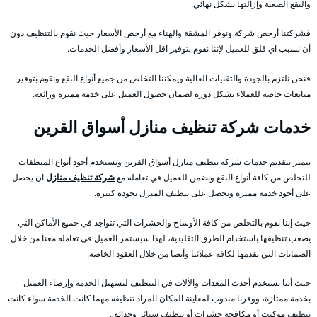
والبقع الصعبة وإزالتها بشكل نهائي.
فشركتنا أرخص شركة ونوفر المشقة والهناء مع أرخص الأسعار حيث نقوم بالتنظيف دون
أن نسبب اي قلق للعميل لإننا نقوم بتوفير اقل الأسعار وأفضل الخدمات.
فنحن نلتزم بالجودة والتقنيات العالية ويمكننا التخلص من جميع أنواع البقع ونقوم بتوفير
متابعات خاصة للعملاء بشكل دورة لضمان حصول العميل على خدمة مميزة ورائعة.
خدمات شركة تنظيف منازل أسواق القرين
نتميز بتقديم خدمات شركة تنظيف منازل أسواق القرين ونستخدم أجود أنواع المنظفات
للتخلص من كافة أنواع البقع ونضمن للعميل في تعامله مع
شركة تنظيف منازل
ان يحصل
على أجود خدمة مميزة ويحصل على تنظيف المنزل بجودة كبيرة.
حيث إننا نقوم بالتخلص من كافة الأوساخ والحشرات التي تتواجد في جميع الأماكن التي
يصعب تنظيفها باستخدام الطرق التقليدية، لهذا سيستمر العميل في تعامله معنا من خلال
الضمانات التي نقدمها لكافة عملائنا وأيضا من خلال العقود الخاصة.
حيث أننا نستخدم أحدث المعدات والألات في التنظيف لتسهيل الخدمة وإرضاء العميل
بخدمة ممتازة، ووفرنا مندوب لمعاينة المكان المراد تنظيفه مهما كانت الخدمة سواء كانت
تنظيف موكيت أو مكافحة حشرات أو تنظيف ستائر وحدائق.