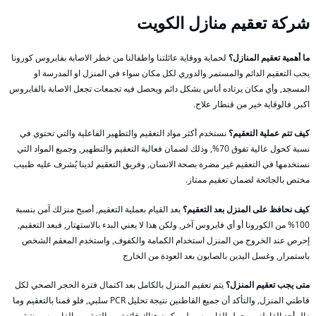
شركة تعقيم منازل الكويت
ما أهمية تعقيم المنازل؟
لحماية ووقاية عائلتنا واطفالنا من خطر الاصابة بفايروس كورونا
يجب التعقيم الدائم والمستمر والدوري لكل مكان سواء في المنزل او المدرسة او
المسجد, وأي مكان يرتاده أناس بشكل دائم ويحصل فيه تجمعات تجعل الاصابة بالفايروس
اكبر, فالوقاية خير من قنطار علاج.
كيف تتم عملية التعقيم؟
نستخدم أكثر مواد التعقيم والتطهير الفاعلية والتي تحتوي في
نسبة كحول عالية تفوق 70%, وذلك لضمان فعالية التعقيم والتطهير, وجميع المواد التي
نستخدمها في التعقيم غير مضرة بصحة الانسان, وفريق التعقيم لدينا يُشرف عليه طبيب
مختص بالجائحة لضمان تعقيم ممتاز.
كيف نحافظ على المنزل بعد التعقيم؟
بعد القيام بعملية التعقيم, أصبح منزلك آمن بنسبة
100% من الكورونا أو أي فايروس آخر, ولكن هذا لا يعني البدء بالاستهتار, فبعد التعقيم,
إحرص عند الخروج من المنزل استخدام الكمامة والكفوف, واستخدم المعقم الشخص
باستمرار, وغسل اليدين بالصابون بعد العودة من الخارج
متى يجب تعقيم المنزل؟
يتم تعقيم المنزل بالكامل بعد اكتمال فترة الحجر الصحي لكل
قاطني المنزل, والتأكد أن جميع القاطنين نتيجة تحليل PCR سلبي, فلو قمنا بالتعقيم وما
زال أحد القاطنين يحمل القايروس, لن يكون هناك فائدة من التعقيم, والفايروس ينتشر