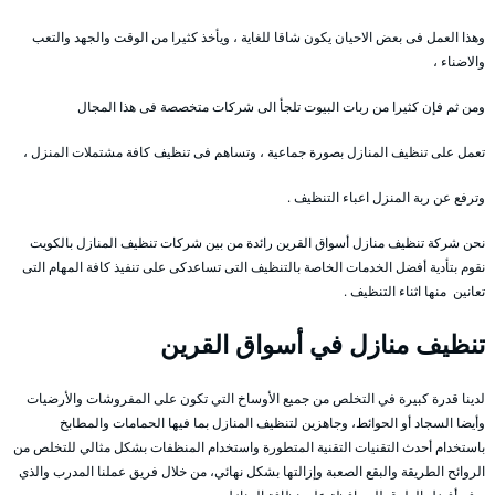
وهذا العمل فى بعض الاحيان يكون شاقا للغاية ، ويأخذ كثيرا من الوقت والجهد والتعب
والاضناء ،
ومن ثم فإن كثيرا من ربات البيوت تلجأ الى شركات متخصصة فى هذا المجال
تعمل على تنظيف المنازل بصورة جماعية ، وتساهم فى تنظيف كافة مشتملات المنزل ،
وترفع عن ربة المنزل اعباء التنظيف .
نحن شركة تنظيف منازل أسواق القرين رائدة من بين شركات تنظيف المنازل بالكويت
نقوم بتأدية أفضل الخدمات الخاصة بالتنظيف التى تساعدكى على تنفيذ كافة المهام التى
تعانين منها اثناء التنظيف .
تنظيف منازل في أسواق القرين
لدينا قدرة كبيرة في التخلص من جميع الأوساخ التي تكون على المفروشات والأرضيات
وأيضا السجاد أو الحوائط، وجاهزين لتنظيف المنازل بما فيها الحمامات والمطابخ
باستخدام أحدث التقنيات التقنية المتطورة واستخدام المنظفات بشكل مثالي للتخلص من
الروائح الطريقة والبقع الصعبة وإزالتها بشكل نهائي، من خلال فريق عملنا المدرب والذي