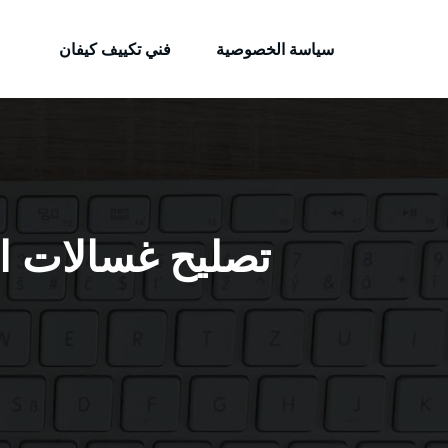
الكويتية
لتجاوز
خدمات وظائف بالكويت
لى
سياسة الخصوصية
فني تكييف كيفان
لمحتوى