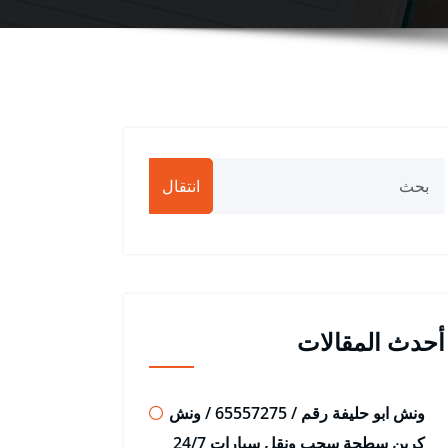
انتقال
أحدث المقالات
ونش ابو حليفة رقم / 65557275 / ونش
كرين سطحة سحب ونقل سيارات 24/7