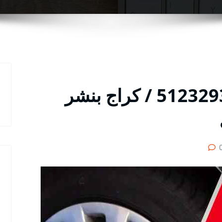
بنشر المسيلة رقم / 51232939‬ / كراج بنشر