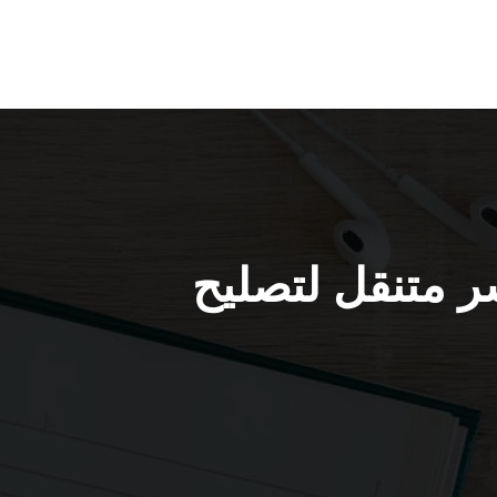
512329 / كراج بنشر متنقل لتصليح