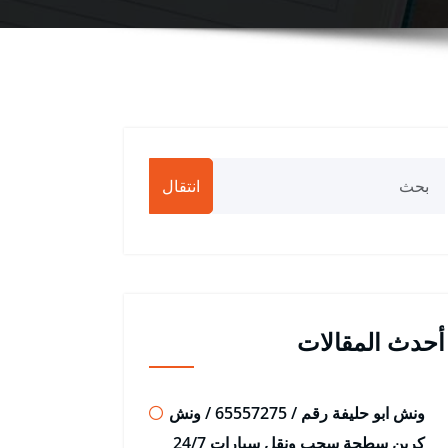
انتقال
أحدث المقالات
ونش ابو حليفة رقم / 65557275 / ونش
كرين سطحة سحب ونقل سيارات 24/7