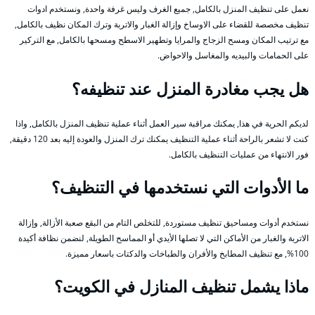
نعمل على تنظيف المنزل بالكامل, جميع الغرف وليس غرفة واحدة, ونستخدم ادوات
تنظيف مخصصة للقضاء على الاوساخ وإزالة الغبار والاتربة وترك المكان نظيف بالكامل,
مع ترتيب المكان ومسح الزجاج والمرايا وتطهير الاسطح ومسحها بالكامل, مع التركير
على الحمامات والبيديه والمغاسل والاحواض.
هل يجب مغادرة المنزل عند تنظيفه؟
لديكم الحرية في هذا, يمكنك مراقبة سير العمل أثناء عملية تنظيف المنزل بالكامل, واذا
كنت لا تشعر بالراحة أثناء عملية التنظيف يمكنك ترك المنزل والعودة إليه بعد 120 دقيقة,
فور الانتهاء من عمليات التنظيف بالكامل.
ما الأدوات التي نستخدمها في التنظيف؟
نستخدم أدوات ومساحيق تنظيف مستوردة, للتخلص التام من البقع صعبة الأزالة, وإزالة
الاتربة والغبار من الأماكن التي لا تصلها الأيدي أو المماسح الطويلة, لنضمن نظافة أكيدة
100%, مع تنظيف المطابخ والأفران والطباخات والدكتات باسعار مميزة.
ماذا يشمل تنظيف المنازل في الكويت؟