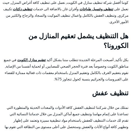
كوننا أفضل شركة تنظيف منازل في الكويت, نعمل على تنظيف كافة أغراض المنزل, حيث
نعمل على
تنظيف وغسيل طباخات
وأفران غاز, بالاضافة الى خدمات
تنظيف دكتات
تكييف
مركزي, وتنظيف العفش بالكامل واعمال تنظيف الموكيت والسجاد والزجاج والكثير من
الأمور الأخرى.
هل التنظيف يشمل تعقيم المنازل من
الكورونا؟
بكل تأكيد, أصبحت المرحلة الجديدة تتطلب مننا بشكل أكيد
تعقيم منازل الكويت
في جميع
مناطق الكويت وخصوصاً بعد فترة الحجر الصحي للمصابين, أو لحماية أنفسنا من الإصابة,
نقوم بتعقيم الغرف بالكامل وتعقيم المنزل باستخدام معقمات ذات فعالية ممتازة للقضاء
على الفيروسات والجراثيم بنسبة كحول تتجاوز 75%.
تنظيف عفش
نمتلك من خلال شركتنا لتنظيف العفش كافة الأدوات والمعدات الحديثة والمتطورة التي
تساعدنا على إتمام مهامنا وتنظيف جميع أماكن المنزل من خلال خدماتنا النسائية التي
تقدم لك خدمات التنظيف للعفش باستخدام مواد تنظيفية مميزة وتعتمد على إظهار
وتطهير كافة أنواع الأثاث والعفش وستحصل على أعلى مستوى من النظافة التي تقوم بها