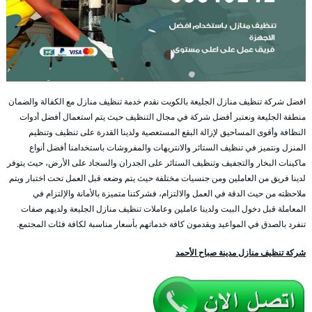
افضل شركة تنظيف منازل الجليعة بالكويت نقدم خدمة تنظيف منازل مع الكفالة والضمان
منطقة الجليعة ونعتبر أفضل شركة في مجال التنظيف حيث يتم استعمال أفضل أدوات
النظافة وأقوى المساحيق لإزالة البقع المستعصية ولدينا القدرة على تنظيف وتنظيم
المنزل ونتميز في تنظيف الستائر والانتريهات والمفروشات باستخدامنا أفضل أنواع
ماكينات البخار والتجفيف وتنظيف الستائر على الجدران والسجاد على الأرض، حيث يتوفر
لدينا فريق من العاملين ومن جنسيات مختلفة حيث يتم وضعه قبل العمل تحت اختبار ويتم
ملاحظته من حيث الدقة في العمل والالتزام، فشركتنا متميزة بالأمانة والإلتزام في
المعاملة قبل دخول البيت ولدينا عاملين وعاملات تنظيف منازل الجليعة ولديهم صفات
تنفرد بالصدق في المواعيد ويقدمون كافة خدماتهم بأسعار مناسبة لكافة فئات المجتمع.
شركة تنظيف منازل مدينة صباح الأحمد