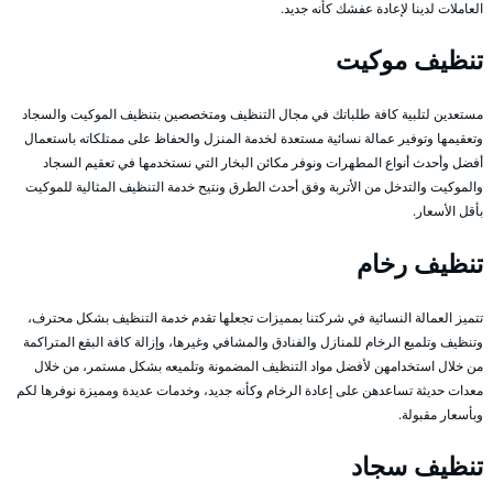
العاملات لدينا لإعادة عفشك كأنه جديد.
تنظيف موكيت
مستعدين لتلبية كافة طلباتك في مجال التنظيف ومتخصصين بتنظيف الموكيت والسجاد
وتعقيمها وتوفير عمالة نسائية مستعدة لخدمة المنزل والحفاظ على ممتلكاته باستعمال
أفضل وأحدث أنواع المطهرات ونوفر مكائن البخار التي نستخدمها في تعقيم السجاد
والموكيت والتدخل من الأتربة وفق أحدث الطرق ونتيح خدمة التنظيف المثالية للموكيت
بأقل الأسعار.
تنظيف رخام
تتميز العمالة النسائية في شركتنا بمميزات تجعلها تقدم خدمة التنظيف بشكل محترف،
وتنظيف وتلميع الرخام للمنازل والفنادق والمشافي وغيرها، وإزالة كافة البقع المتراكمة
من خلال استخدامهن لأفضل مواد التنظيف المضمونة وتلميعه بشكل مستمر، من خلال
معدات حديثة تساعدهن على إعادة الرخام وكأنه جديد، وخدمات عديدة ومميزة نوفرها لكم
وبأسعار مقبولة.
تنظيف سجاد