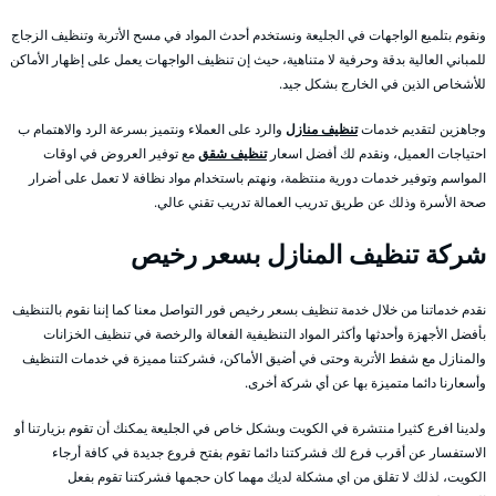
ونقوم بتلميع الواجهات في الجليعة ونستخدم أحدث المواد في مسح الأتربة وتنظيف الزجاج
للمباني العالية بدقة وحرفية لا متناهية، حيث إن تنظيف الواجهات يعمل على إظهار الأماكن
للأشخاص الذين في الخارج بشكل جيد.
وجاهزين لتقديم خدمات
تنظيف منازل
والرد على العملاء ونتميز بسرعة الرد والاهتمام ب
احتياجات العميل، ونقدم لك أفضل اسعار
تنظيف شقق
مع توفير العروض في اوقات
المواسم وتوفير خدمات دورية منتظمة، ونهتم باستخدام مواد نظافة لا تعمل على أضرار
صحة الأسرة وذلك عن طريق تدريب العمالة تدريب تقني عالي.
شركة تنظيف المنازل بسعر رخيص
نقدم خدماتنا من خلال خدمة تنظيف بسعر رخيص فور التواصل معنا كما إننا نقوم بالتنظيف
بأفضل الأجهزة وأحدثها وأكثر المواد التنظيفية الفعالة والرخصة في تنظيف الخزانات
والمنازل مع شفط الأتربة وحتى في أضيق الأماكن، فشركتنا مميزة في خدمات التنظيف
وأسعارنا دائما متميزة بها عن أي شركة أخرى.
ولدينا افرع كثيرا منتشرة في الكويت وبشكل خاص في الجليعة يمكنك أن تقوم بزيارتنا أو
الاستفسار عن أقرب فرع لك فشركتنا دائما تقوم بفتح فروع جديدة في كافة أرجاء
الكويت، لذلك لا تقلق من اي مشكلة لديك مهما كان حجمها فشركتنا تقوم بفعل