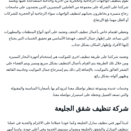
نقوم بتنظيف الواجهات الزجاجية والحجرية من الأتربة والأدخنة المتصاعدة عليها وتعتمد
شركتنا على الشركة على مجموعة من العاملين المتميزين الذين يعتمدون على ماسحات
زجاج متميزة و يخاطرون بحياتهم لتنظيف الواجهات سواء الزجاجية أو الحجرية للشركات
أو الفلل مهما بلغ الإرتفاع.
ونعطي اهتمام خاص بأعمال تنظيف النجف ونعتمد على أجود أنواع المنظفات والمطهرات
التي تساعد على إظهار جمال النجف، فهدفنا الأساسي هو تحقيق الخدمات التي يحتاج
إليها الأفراد وإظهار المكان بشكل جذاب.
وتعتمد شركتنا على طريقة تنظيف اخرى للموكيت هي إستخدام أجهزة البخار المميزة
ومن خلال تلك الطريقة يتم القيام بأعمال التنظيف بشكل سريع ومميز ويتم القضاء علي
الشعر العالق بالموكيت، بالإضافة إلى ذلك يتم إسترجاع جمال الموكيت وجاذبيته الفائقة
وظهور ألوانه بشكل رائع.
وخدمات عديدة ومتنوعة تنتظر تواصلك معنا لنزودكم بها بأسعارنا المناسبة والمقبولة
والتي تسعد العميل وتجعله على استمرار بتواصله معنا.
شركة تنظيف شقق الجليعة
لدينا أمهر فني تنظيف منازل الجليعة وكما عودنا عملائنا على الالتزام والجدية في عملنا
بتنظيف المنازل والشقق بالجليعة وبضمان مستوى الخدمة وفي أعلى جودة، ولدينا أمهر