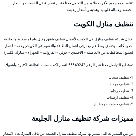
تتناسب مع جميع الأفراد، فلا بد من التعامل معنا فنحن نقدم أفضل الخدمات وبأسعار
مخفضة وعمالة فلبينية وهندية وبأسعار رخيصة.
تنظيف منازل الكويت
افضل شركة تنظيف منازل في الكويت لأعمال تنظيف شقق وفلل وابراج سكنية والجليعة
ات ومكاتب وفنادق ومطاعم مع ارقى اعمال النظافة والتعقيم في الكويت, وخدماتنا تصل
لجميع المحافظات من (العاصمة – الاحمدي – حولي – الفروانية – الجهراء – مبارك الكبير).
تستطيع التواصل معنا عبر الرقم 55549242 لنقدم لكم خدمات النظافة الكثيرة وأهمها:
1- تنظيف سجاد.
2- تنظيف موكيت
3- تنظيف رخام
4- تنظيف ارضيات
5- تنظيف حمامات ومطابخ
مميزات شركة تنظيف منازل الجليعة
من بين المميزات التى تتميز بها شركة تنظيف منازل الجليعة عن باقى الشركات : الاسعار