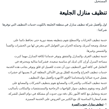
المستحيل.
تنظيف منازل الجليعة
اول وأفضل شركة تنظيف منازل في منطقة الجليعة بالكويت خدمات التنظيف التي توفرها
شركتنا :
خدمة تنظيف الخزانات والاسطح نقوم بتنظيفه بصفة دورية حتى نحافظ دائما على
صحتك وصحة أسرتك وحماية الخزان من العوامل التي يتعرض لها من الحشرات والصدأ
والشمس وغيرها.
خدمة تنظيف الغرف والمنازل والشقق ونوفر خدماتنا لكافة المنازل مهما كبرت
مساحة المنزل أو إن كان لديك اي مناسبة سعيدة، فشركتنا مثالية ومحترفة في
التعامل في كافة أمور التنظيف دون أن تحدث للعميل اي قلق ونوفر بجانب هذه الخدمة
خدمات تنظيف الجراج والحديثة للفلل ورش الأماكن المغلقة كي لا يصيبها اي حشرات
بفضل خبرة عمالنا واستخدامنا لأقوى الأجهزة وأفضل مواد التنظيف.
خدمة تنظيف المكاتب والشركات والمصانع نقوم بتنظيف الشركات والمصانع على
أكمل وجه ونقوم بتنظيف سوار للواجهات الزجاجية والمستشفيات والمكاتب بأساليب
حديثة ونتعامل مع كافة الأمور بكل دقة دون حدوث أي مشكلة في دوام العمل للشركة.
نقدم أسعارنا المناسبة لك مع الكثير من العروض على الخدمة المميزة.
1-
تنظيف منازل جنوب السرة