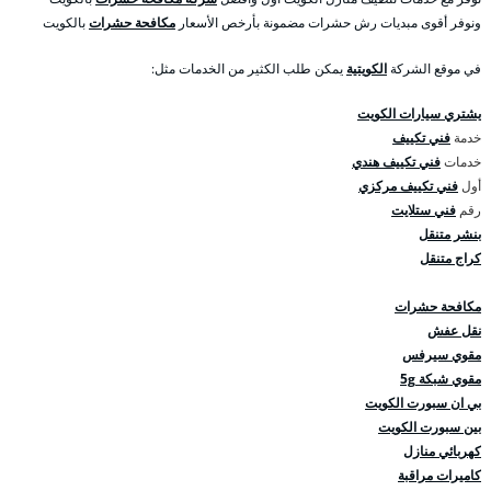
ونوفر أقوى مبديات رش حشرات مضمونة بأرخص الأسعار
مكافحة حشرات
بالكويت
في موقع الشركة
الكويتية
يمكن طلب الكثير من الخدمات مثل:
يشتري سيارات الكويت
خدمة
فني تكييف
خدمات
فني تكييف هندي
أول
فني تكييف مركزي
رقم
فني ستلايت
بنشر متنقل
كراج متنقل
مكافحة حشرات
نقل عفش
مقوي سيرفس
مقوي شبكة 5g
بي ان سبورت الكويت
بين سبورت الكويت
كهربائي منازل
كاميرات مراقبة