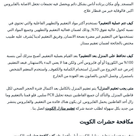
المسجد, وأي مكان يرتاده أناس بشكل دائم ويحصل فيه تجمعات تجعل الاصابة بالفايروس
اكبر, فالوقاية خير من قنطار علاج.
كيف تتم عملية التعقيم؟
نستخدم أكثر مواد التعقيم والتطهير الفاعلية والتي تحتوي في
نسبة كحول عالية تفوق 70%, وذلك لضمان فعالية التعقيم والتطهير, وجميع المواد التي
نستخدمها في التعقيم غير مضرة بصحة الانسان, وفريق التعقيم لدينا يُشرف عليه طبيب
مختص بالجائحة لضمان تعقيم ممتاز.
كيف نحافظ على المنزل بعد التعقيم؟
بعد القيام بعملية التعقيم, أصبح منزلك آمن بنسبة
100% من الكورونا أو أي فايروس آخر, ولكن هذا لا يعني البدء بالاستهتار, فبعد التعقيم,
إحرص عند الخروج من المنزل استخدام الكمامة والكفوف, واستخدم المعقم الشخص
باستمرار, وغسل اليدين بالصابون بعد العودة من الخارج
متى يجب تعقيم المنزل؟
يتم تعقيم المنزل بالكامل بعد اكتمال فترة الحجر الصحي لكل
قاطني المنزل, والتأكد أن جميع القاطنين نتيجة تحليل PCR سلبي, فلو قمنا بالتعقيم وما
زال أحد القاطنين يحمل القايروس, لن يكون هناك فائدة من التعقيم, والفايروس ينتشر
من جديد بكل سهولة لطلب خدمة شركة
تعقيم منازل الكويت
اتصل بنا .
مكافحة حشرات الكويت
نوفر مع خدمات تنظيف منازل الكويت أول وأفضل
شركة مكافحة حشرات
بالكويت