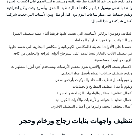
وكما نقوم بتدريب عمالنا الفنية بطريقة دائمة ومستمرة لنساعدهم على اكتساب الخبرة
والثقة بالنفس ويسهل قيامهم بكافة أعمال تنظيف الشقق وبأسرع وقت وبكل احترافية
ونقدم خدماتنا على مدار ساعات اليوم دون كلل أو ملل ومن الأسباب التي جعلت شركتنا
أفضل شركة في هذا المجال:
التكاتف وهو من الركائز الأساسية التي يعتمد عليها فريقنا أثناء عمله بتنظيف المنزل
من الشوائب سواء من الغبار أو المخلفات.
اعتمدنا على الأدوات الحديثة فالمكانس الكهربائية والمكانس البخارية التي نعتمد عليها
في تنظيف الأثاث بالبخار لنساعدهم على استرجاع ألوانه البراقة والتخلص من كافة
الزيوت والبقع المستعصية.
الاهتمام بصحة الأفراد والأسرة نقوم بتعقيم الأرضيات ونستخدم أجود أنواع المطهرات
ونقوم بتنظيف خزانات المياه بأفضل مواد التعقيم.
ونقوم بأعمال تنظيف السجاد والموكيت بأرخص سعر.
ونقوم بأعمال تنظيف المطابخ والحمامات.
أعمال تنظيف الستائر والواجهات الزجاجية والحجرية.
اعمال تنظيف الحوائط والأرضيات والأدوات الكهربائية.
أعمال تنظيف النجف وغيرها من أعمال التنظيف الأخرى.
تنظيف واجهات بنايات زجاج ورخام وحجر