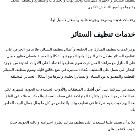
تنظيف الستائر والأجهزة الكهربائية والانتريهات والحمامات والمطابخ وتنظيف النجف
وغيرها من أمور التنظيف الأخرى.
وخدمات عديدة ومتنوعة وبجودة عالية وبأسعار لا مثيل لها.
خدمات تنظيف الستائر
نوفر خدمات تنظيف المنازل في الجليعة وأعمال تنظيف الستائر، فلا بد من الحرص على
تنظيف الستائر بشكل دائم لتبرز الوانها المبهرة وبأشكالها الجميلة وتعطي مظهر جميل
على المنازل مع مراعاة العمل حيث نقوم بتنظيفها اعتمادنا على الأدوات الحديثة من أجهزة
البخار التي تعمل على التنظيف بكفاءة متميزة في بضع دقائق قليلة ونقوم بتنظيف الستائر
القطنية والمصنوعة من الستان والستائر الجلدية وغيرها من أشكال الستائر المختلفة.
نعتمد في شركتنا على أجود أشكال المنظفات والأدوات الحديثة ذات الجودة المبهرة، لكي
يتم التخلص من العوالق والأتربة المتراكمة على سطح السجاد والموكيت، فلا داعي للقلق
بعد اليوم حيث يقوم شركتنا في تنظيف بيتك والتخلص من كل ما يقلل جمال البيت الخاص
بك.
فلا بد أن تعتمد علينا لنسعدك على تنظيف منزلك بطرق احترافية وعالية الجودة، حيث
نقوم بالاعتماد على: