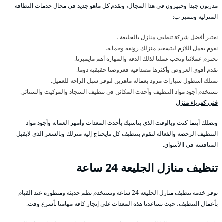
مدربون جيدا وخبيرون في هذا المجال، ونقدم كل ماهو جديد في مجال خدمات النظافة
المنزلية ونتميز ب:
نعتبر أفضل شركة تنظيف منازل بالجليعة .
نقوم بعمل اللازم ليتسعيد منزلك رونقه وجماله.
نحترم عملائنا ونحب عملنا لذلك الدقة والمهارة أهم مايميزنا.
نقدم أقوى العروض وأكثرها مصداقية فعروضنا حقيقية دوما.
نمتلك اسطول سيارات مزود بعمالة ماهرين لنوفر سبل الراحة للعميل.
نستخدم أجود مواد التنظيف وأحدث المكائن في تنظيف السجاد والموكيت والستائر.
فني كهرباء منزل
ونصلك أينما كنت وبالوقت الذي يناسبك بأحدث المعدات وأمهر العمالة وأجود مواد
التنظيف الرخصة والفعالة لنقوم بتنظيف كل مايحتاج إليه منزلك وبالسعر الذي لايقبل
المنافسة في االأسواق.
تنظيف منازل الجليعة 24 ساعة
نوفر خدمة تنظيف منازل الجليعة 24 ساعة ونستخدم نظم حديثة ومتطورة عند القيام
بأعمال التنظيف، حيث تساعدنا هذه المعدات على إنجاز كافة مهامنا بأسرع وقت.