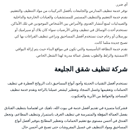
أي ضرر.
نوفر خدمة تنظيف المدارس والجامعات بأفضل التركيبات من مواد التنظيف والتعقيم.
نقدم خدمة التعقيم والتنظيف المستمر للمستشفيات والعيادات الخارجية والداخلية
والصيدليات لمنع أنتشار العدوى والأمراض بين الأشخاص الموجودين في تلك الأماكن.
نستخدم أحدث الوسائل في تنظيف وجلي الأرضيات سواء كان بلاك أو سيراميك أو
بورسلان أو رخام حيث نستخدم أفضل المساحيق ونراعي تنظيف الفراغات بها كي
تصبح جديدة مثلما كانت.
نقدم خدمة النظافة التأسيسية والتي تكون في مواقع البناء حيث يتم إزالة البواقي
الاسمنتية والزلط والطوب بفضل عمالة مدربة لهذا الشغل الخاص.
شركة تنظيف شقق الجليعة
نستخدم أفضل التقنيات الحديثة وأجود أنواع المساحيق ذلت الروائح العطرة في تنظيف
الحمامات وتعقيمها وغسل السجاد وتعطير ليشعر عميلنا بالراحة ونقدم خدمة تنظيف
المساجد والحوائط من الأتربة والعنكبوت.
فشركتنا متميزة في تقديم أفضل خدمة في بيوت الله، ناهيك عن اهتمامنا بتنظيف الفنادق
بفضل العمالة المؤهلة والمتمرسة في تنظيف الغرف باستمرار وتنظيف المطاعم، وتجعل
الفندق في أحسن مستوى مع تعقيم الحمامات وتعطير المطابخ بتوفير أفضل أنواع
المساحيق ومواد التنظيف في غسيل المفروشات حتى تصبح في أحسن حال.