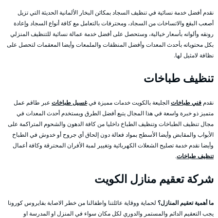
نقدم أفضل خدمة نسائية في تنظيف السجاد بمكائن البخار الألمانية الحديثة التي تزيل
أصعب البقع والاتساخات من السجاد، ومحترفات بالتعامل مع كافة أنواع السجاد وإعادة
رونقه وألوانه بأسعار خيالية، وستحصل على أفضل خدمة عمالة نسائية للتنظيف المنزلي
بكل محتوياته بأحدث المعدات وأفضل المنظفات والملمعات وأيضا المعقمات لتحصل على
نظافة لامثيل لها.
تنظيف طباخات
نقدم
فني طباخات
الجليعة بالكويت خدمات مميزة في
غسيل طباخات
عبر طاقم عمل
متميز ذو خبرة واسعة في هذا المجال يتبع أفضل الطرق ويستخدم أحدث المعدات في
مجال تنظيف الطباخات وتنظيف الطباخ داخليا من كافة الدهون والشحوم المتراكمة على
الأبواب والمقابض وأيضا الأسطح بمواد فعالة دون إلحاق أي جروح أو خدوش في الطباخ
وأيضا نقدم خدمة تصليح الشعلات الكهربائية وتغيير لمبة الأفران المحترقة وكافة أعمال
تنظيف طباخات
.
شركة تعقيم منازل الكويت
ما أهمية تعقيم المنازل؟
لحماية ووقاية عائلتنا واطفالنا من خطر الاصابة بفايروس كورونا
يجب التعقيم الدائم والمستمر والدوري لكل مكان سواء في المنزل او المدرسة او