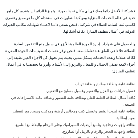
فشركتنا الأفضل دائما معك في اي مكان تحدنا بجودتنا وتميزنا الدائم لك وتقديم كل ماهو
جديد في عالم الخدمات المنزلية ومواكبة التطورات في استخدام كل ما هو مميز وعصري
لكسب ثقة السادة العملاء في شركتنا، فنحن نسعى دائما لاعتماد شهادات مكاتب الخبرات
الدولية في أعمال تنظيف المنازل بكافة أشكالها.
والحصول على شهادات إدارة الجودة العالمية الأيزو في سبيل منح الثقة من السادة
العملاء، فلا داعي للقلق عند تعاملك معنا فنحن نوفر خدمات لتنظيف ذات الجودة المفردة
لكافة عملائنا ونقدم الخدمات بشكل مميز، بحيث يتم تحويل كل الأجزاء الغير نظيفة إلى
أجزاء لامعة تضفي الجمال واللمعان والبريق إلى الأشياء، وأبرز ما تخصصنا به في أعمال
تنظيف المنازل:
نظافة عامة ونظافة مطابخ ونظافة ثريات.
غسيل خزانات مع العزل والتعقيم وغسيل مسابح مع التعقيم.
كافة أعمال النظافة العامة للفلل ونظافة عامة للقصور ونظافة عامة للاستراحات في
الجليعة .
نظافة عامة لبيوت الشعر وغسيل كنب ومجالس أرضية وموكيت وسجاد مع التعطير
بمواد إيطالية.
نظافة واجهات زجاجية وتلميع أرضيات السيراميك وجلي الرخام والبلاط مع التلميع.
نظافة واجهات الحجر والرخام بالرمل أو الصاروخ.