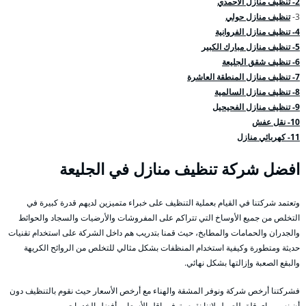
2- تنظيف منازل الاحمدي
3-
تنظيف منازل حولي
4- تنظيف منازل الفروانية
5- تنظيف منازل مبارك الكبير
6- تنظيف شقق الجليعة
7- تنظيف منازل المنطقة العاشرة
8- تنظيف منازل السالمية
9- تنظيف منازل الفحيحيل
10- نقل عفش
11- كهربائي منازل
افضل شركة تنظيف منازل في الجليعة
وتعتمد شركتنا في القيام بعملية التنظيف على خبراء متميزين لديهم قدرة كبيرة في
التخلص من جميع الأوساخ التي تتراكم على المفروشات والأرضيات والسجاد والحوائط
والجدران والحمامات والمطابخ، حيث قمنا بتدريب هم داخل الشركة على استخدام تقنيات
حديثة ومتطورة وكيفية استخدام المنظفات بشكل مثالي للتخلص من الروائح الكريهة
والبقع الصعبة وإزالتها بشكل نهائي.
فشركتنا أرخص شركة ونوفر المشقة والهناء مع أرخص الأسعار حيث نقوم بالتنظيف دون
أن نسبب اي قلق للعميل لإننا نقوم بتوفير اقل الأسعار وأفضل الخدمات.