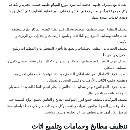
العمالة مع مشرف عليهم، ححيث أننا نقوم بتوزع المهام عليهم حسب الخبرة والكفاءة
وكل مجموعة يرأسها مشرف فني للاشراف على سير عملية التنظيف على أكمل وجه
ونقدم خدمات عديدة منها:
تنظيف المطبخ : نهتم بتنظيف المطبخ بشكل كبير نظرا لأهمية المكان نقوم بتنظيفه
بعناية فائقة وتنظيف البتوجاز و الثلاجات و تلميع الارضيات والجدران من الزيوت و
الأوساخ.
تنظيف الحمامات : ننظف الحمامات و نطهرها بأقوى المعطرات و المطهرات ونلمع
الجدران والحوائط.
تنظيف غرف النوم : نقوم بتنظيف الستائر و السرائر وكذلك المفروشات غسيل كامل و
التنظيف بالبخار.
تنظيف غرف الاطفال : من اهم اماكن الشقق حيث اننا نهتم بتنظيفه على اكمل وجه
وتعقيمه وتلميع الأثاث والأرضيات وغسل السجاد والستائر.
تنظيف غرف المجالس : نهتم بتنظيف المجالس بالبخار لتبدو دائما كالجديدة لتستقبلوا
ضيوفكم وانتم مرتاحين البال.
تنظيف الموكيت : تنظيف جميع انواع الموكيت الفاتح و الغامق بجميع انواع اقمشته حتى
الجلد وغسيل السجاد وتلميع الثريات والتحف وكل ما يحتاجه منزلكم، فقط تواصلوا معنا
لنرسل لكن أمهر فني تنظيف منازل الجليعة وبسعر مناسب.
تنظيف مطابخ وحمامات وتلميع اثاث