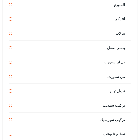
المنيوم
انتركم
بدالات
بنشر متنقل
بي ان سبورت
بين سبورت
تبديل تواير
تركيب ستلايت
تركيب سيراميك
تصليح تلفونات