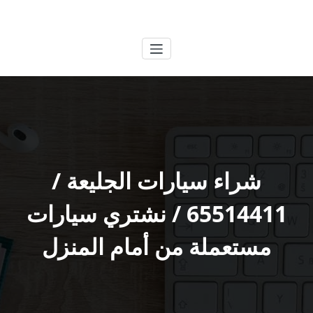
لتجاوز
الكويتية
خدمات وظائف بالكويت
لى
لمحتوى
شراء سيارات الجليعة /
65514411 / نشتري سيارات
مستعملة من أمام المنزل