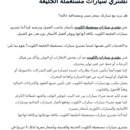
نشتري سيارات مستعملة الجليعة
هل تريد بيع سيارتك بسعر مميز وبمصداقية عالية؟
نحن
نشتري سيارات مستعملة الكويت
بأسعار تناسب العميل وترضيه كما أننا نشتري
سيارات الجليعة الكويت بكافة أنواعها ونوفر أفضل الأسعار دون هدر حق العميل.
ما الخدمات التي نقدمها عندما نشتري سيارات مستعملة الجليعة الكويت؟ نقوم بما يلي:
فني
يشتري سيارات بالكويت
بعد أن نفحص الإطارات أو التواير وتأكد من هيكل
الرنجات أو جنط عبر فني تواير محترف.
كما نقوم أبضاً بتأمين شراء بطاريات جديدة لسيارة من أهم الشركات باناسونيك أو
هانكوك أو أوبتما لتزيد من قوة السيارة وكفاءة المحرك.
يعمل مكتب بيع سيارات الجليعة الكويت على تأمين جميع العقود والإجراءات المالية
وفقاً للأصول والقانون.
نقدم لكم خدمة شراء سيارات من عند البيت لتوفير الوقت والجهد لعملائنا الكرام.
كما نقوم بشراء سيارات سكراب الكويت وقطع الغيار لسيارات اليابانية وسيارات
الألمانية والسيارات الكورية بأسعار مميزة.
كما أننا نشتري سيارات مستعملة الجليعة الكويت بكافة موديلاتها وبكافة انواعها
نشتري سيارات مستعملة الكويت الحديثة والقديمة وبأسعار مغرية لذلك لا تتردوا في