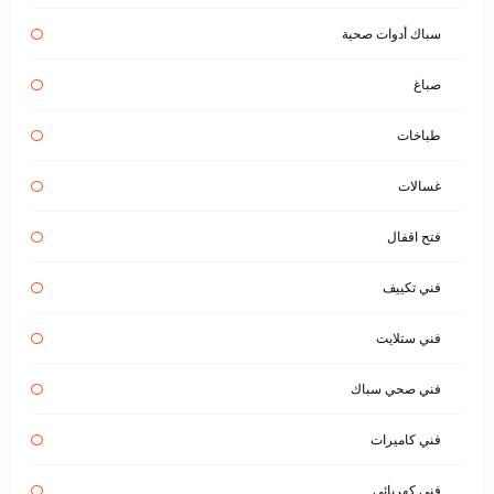
سباك أدوات صحية
صباغ
طباخات
غسالات
فتح اقفال
فني تكييف
فني ستلايت
فني صحي سباك
فني كاميرات
فني كهربائي