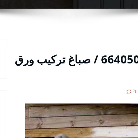
صباغ الجليعة رقم / 66405052 / صباغ تركيب ورق
0