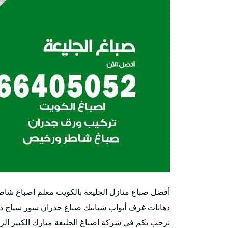
أفضل صباغ منازل الجليعة بالكويت معلم اصباغ شا
دهانات غرف أبواب شبابيك صباغ جدران سور سياج 
نرحب بكم في شركة اصباغ الجليعة مبارك الكبير الر