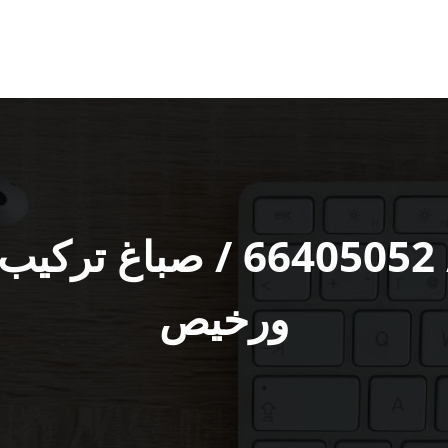
صباغ الجليعة رقم / 05052
ورخيص