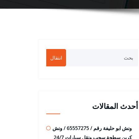
انتقال
أحدث المقالات
ونش ابو حليفة رقم / 65557275 / ونش
كرين سطحة سحب ونقل سيارات 24/7