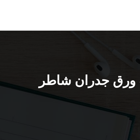
664 / صباغ تركيب ورق جدران شاطر