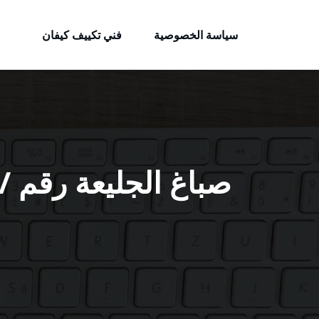
الكويتية
لتجاوز
خدمات وظائف بالكويت
لى
سياسة الخصوصية
فني تكييف كيفان
لمحتوى