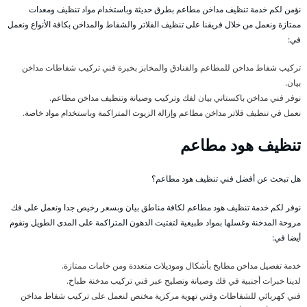
نؤمن لكم خدمة تنظيف مداخن مطاعم بطرق حديثة وباستخدام مواد تنظيف ومعدات
ممتازة ونعمل من خلال فريقنا على تنظيف الفلاتر والشفاط والمداخن بكافة الأنواع ونعمل
في:
تركيب شفاط مداخن للمطاعم والفنادق والمخابز بخبرة فني تركيب شفاطات مداخن
بيان.
نوفر فني مداخن باكستاني بيان لفك وتركيب وصيانة وتنظيف مداخن مطاعم.
نعمل في تنظيف فلاتر مداخن مطاعم وإزالة الزيوت المتراكمة وباستخدام مواد خاصة.
تنظيف هود مطاعم
هل تبحث عن أفضل فني تنظيف هود مطاعم؟
نوفر لكم خدمة تنظيف هود مطاعم لكافة مناطق بيان وبسعر رخيص جدا ونعمل على فك
مروحة المدخنة وغسلها بمواد طبيعية لتفتيت الدهون المتراكمة على المدى الطويل ونقوم
أيضا في:
خدمة تفصيل مداخن مطابخ بأشكال وموديلات متعددة ومن خامات ممتازة.
لدينا خبرات أجنبية في فك وصيانة وتصليح عبر فني تركيب مدخنة طباخ.
فني كهربائي للشفاطات وفني تهوية مركزية مختص لنعمل على تركيب شفاط مداخن