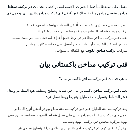
نعمل على استقطاب أفضل الخبرات الاجنبية لتقديم أفضل الخدمات في
تركيب شفاط
مداخن وغسيل مداخن مطابخ وذلك عبر أفضل فني تركيب مداخن هندي بيان. ونعمل في:
تنظيف مداخن مطابخ والشفاطات بأفضل المعدات وباستخدام مواد فعالة.
تركيب مدخنة شفاط المطبخ بسماكة مختلفة تتراوح بين 0.6 و0.8
يعمل فني تركيب مداخن مطاعم في ربط جميع أجزاء المدخنة بمسامير تثبيت متينة.
تصليح المداخن الخارجية أو الداخلية عبر أفضل فني تصليح مكائن المداخن .
شركات
تركيب مداخن الكويت
مع الكفالة 5 سنوات .
فني تركيب مداخن باكستاني بيان
ما هي خدمات فني تركيب مداخن باكستاني بيان؟
يعمل
فني تركيب مداخن
باكستاني بيان في صيانة وتصليح وتنظيف هود المطاعم وتبدل
فلاتر الشفاط وغسيل مدخنة طباخ وغيرها وأيضا نعمل في:
أيضا تركيب مدخنة للطباخ عبر فني تركيب مدخنة طباخ ونوفر أفضل أنواع المداخن.
يعمل فني تركيب شفاطات مداخن بيان على تبديل شفاط المدهنة وتنظيفه وخبرة فني
تهوية مركزية مختص في تركيب الهود وصيانته.
نوفر أيضا فني كهربائي تركيب مداخن هندي بيان لفك وصيانة وتصليح مداخن هود