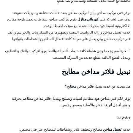
مختلفة مع خدمة تبديل الشفاط وصيانته. وأيضا نقدم:
نوفر فني تركيب مداخن بيان لتركيب مداخن بعدة خامات مختلفة وبموديلات متنوعة.
نوفر في الشركة فني
كهربائي منازل
يقوم بتركيب مداخن شفاطات تعمل بلوحة مفاتيح
الالكترونية لضبط قوة محرك الشفط مع مؤقت لضبط الوقت.
خدمة غسيل مداخن وازالة الرواسب الدهنية وتطهيرها من الميكروبات والجراثيم و أيضا
فني تركيب مداخن بيان يعمل على صيانة كافة اعطال المداخن والشفاطات بانواعها
أسعارنا مميزة جدا وهي شاملة كافة خدمات الصيانة والتصليح والتركيب والفك والتنظيف
وتبديل القطع التالفة بقطع جديدة من الشركة المصنعة.
تبديل فلاتر مداخن مطابخ
هل تبحث عن خدمة تبديل فلاتر مداخن مطابخ؟
نوفر لكم فني مداخن هود مطاعم لصيانة وتصليح وتبديل فلاتر مداخن مطاعم بحرفية
ونوفر أفضل أنواع الفلاتر والأصلية وبسعر رخيص.
ونقوم ب:
خدمة
غسيل مداخن
مطابخ وتنظيف فلاتر وشفاطات للمطابخ عبر فني مختص.