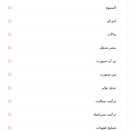
المنيوم
انتركم
بدالات
بنشر متنقل
بي ان سبورت
بين سبورت
تبديل تواير
تركيب ستلايت
تركيب سيراميك
تصليح تلفونات