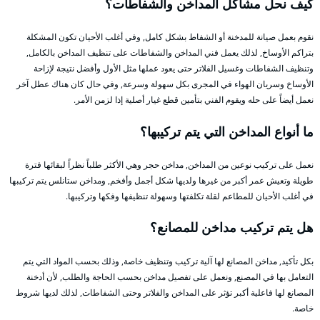
كيف نحل مشاكل المداخن والشفاطات؟
نقوم بعمل صيانة للمدخنة أو الشفاط بشكل كامل, وفي أغلب الأحيان تكون المشكلة
بتراكم الأوساخ, لذلك يعمل فني المداخن والشفاطات على تنظيف المداخن بالكامل,
وتنظيف الشفاطات وغسيل الفلاتر حتى يعود عملها مثل الأول وأفضل نتيجة لإزاحة
الأوساخ وسريان الهواء في المجرى بكل سهولة وسرعة, وفي حال كان هناك عطل آخر
نعمل أيضاً على حله ويقوم الفني بتأمين قطع غيار أصلية إذا لزمن الأمر.
ما أنواع المداخن التي يتم تركيبها؟
نعمل على تركيب نوعين من المداخن, مداخن حجر وهي الأكثر طلباً نظراً لبقائها فترة
طويلة وتعيش عمر أكبر من غيرها ولديها شكل أجمل وأفخم, ومداخن ستانلس يتم تركيبها
في أغلب الأحيان للمطاعم لقلة تكلفتها وسهولة تنظيفها وفكها وتركيبها.
هل يتم تركيب مداخن للمصانع؟
بكل تأكيد, مداخن المصانع لها آلية تركيب وتنظيف خاصة, وذلك بحسب المواد التي يتم
التعامل بها في المصنع, ونعمل على تفصيل مداخن بحسب الحاجة والطلب, لأن أدخنة
المصانع لها فاعلية أكبر تؤثر على المداخن والفلاتر وحتى الشفاطات, لذلك لديها شروط
خاصة.