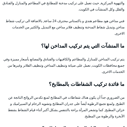
والتهوية المركزية, حيث نعمل على تركيب مدخنة للمطابخ في المطاعم والمنازل والفنادق
والفلل وكل المنشآت في الكويت.
فني مداخن هود مطاعم هندي و باكستاني محترف 24 ساعة, بالاضافة الى تركيب شفاط
مداخن وتبديل شفاط المدخنة وتنظيف فلاتر مداخن مع التبديل, والكثير من الخدمات
الاخرى.
ما المنشآت التي يتم تركيب المداخن لها؟
يتم تركيب المداخن للمنازل والمطاعم والكافيهات والفنادق والمصانع بأسعار مميزة وفي
جميع محافظات الكويت, نعمل على صيانة وتنظيف المداخن وتنظيف الفلاتر وغيرها من
الخدمات الاخرى.
ما فائدة تركيب الشفاطات بالمطابخ؟
من الضروري جداً أن يكون هناك شفاطات في المطابخ لمنع تكدس الروائح الناتجة عن
الطبخ, ولمنع تجمع الرطوبة أيضاً على جدران المطابخ وتشويه الرخام او السيراميك و
خزائن المطبخ, كما وتشعر المرأة براحة بالتنفس بشكل أكبر أثناء قيام الشفاط بشفط
الأبخرة والرطوبة من المطبخ.