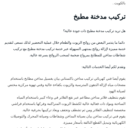
بالكويت .
تركيب مدخنة مطبخ
هل تريد تركيب مدخنة مطبخ ذات جودة عالية؟
دائما ما يتذمر البعض من روائح الزيوت والطعام خلال عملية التحضير لذلك نسعى لتقديم
خدمة مميزة لإزالة روائح بمنتهى السهولة عبر خدمة تركيب مدخنة مطبخ مع تركيب
شفاطات مداخن للمطابخ بمرواح ضخمة لسحب الروائح بسرعة عالية.
ونقدم لكم أيضا الخدمات التالية:
يقوم أيضا فني كهربائي تركيب مداخن باكستاني بيان بغسيل مداخن مطابخ باستخدام
مضخات مياه لإزالة الدهون المترسبة والزيوت بكفاءة عالية وفني تهوية مركزية مختص
لصيانة الهود
نقوم بتنظيف فلاتر مداخن مطاعم عبر نقع الفلاتر في وعاء كبير باستخدام المياه
الساخنة ومواد ذات فعالية عالية لكشط الزيوت المتراكمة وفركها باستخدام فراشي
مخصصة لتنظيف الفلاتر ومن ثم تشطف وتجفف ويعاد تركيبها بحرفية عالية.
يقوم فني تركيب مداخن بيان بصيانة المداخن وشفاطات وصيانة المحرك والتوصيلات
الكهربائية وتبديل القطع التالفة بأسعار مميزة.