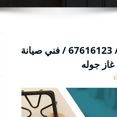
تصليح طباخات السلام / 67616123 / فني صيانة
غاز جوله