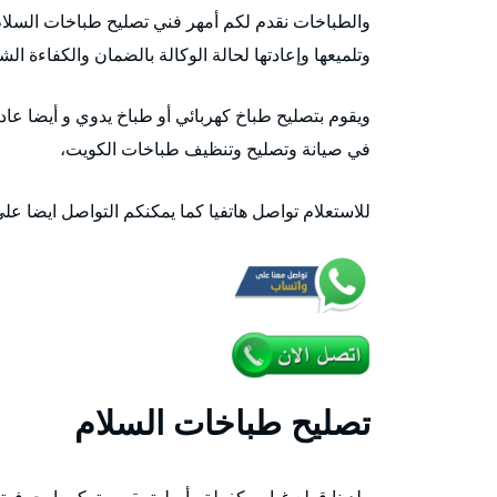
والطباخات نقدم لكم أمهر فني تصليح طباخات السلام
وتلميعها وإعادتها لحالة الوكالة بالضمان والكفاءة الش
ويقوم بتصليح طباخ كهربائي أو طباخ يدوي و أيضا عا
في صيانة وتصليح وتنظيف طباخات الكويت،
للاستعلام تواصل هاتفيا كما يمكنكم التواصل ايضا عل
تصليح طباخات السلام
ولدينا قطع غيار مكفولة وأصلية يقوم بتركيبها بحرفية 