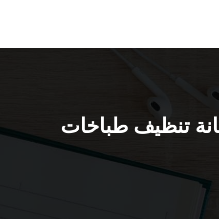
 / 67616123 / فني صيانة تنظيف طباخات