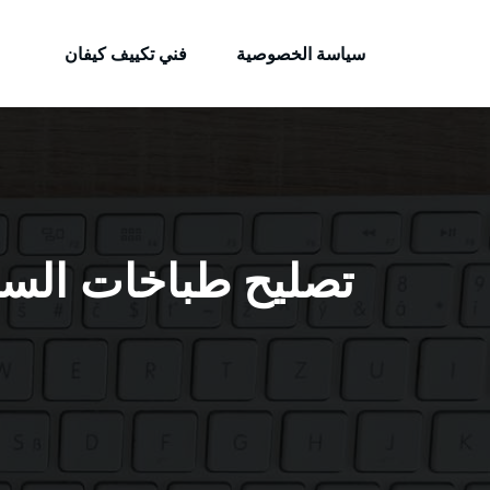
الكويتية
لتجاوز
خدمات وظائف بالكويت
لى
سياسة الخصوصية
فني تكييف كيفان
لمحتوى