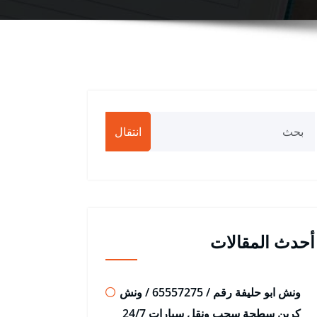
انتقال
أحدث المقالات
ونش ابو حليفة رقم / 65557275 / ونش
كرين سطحة سحب ونقل سيارات 24/7