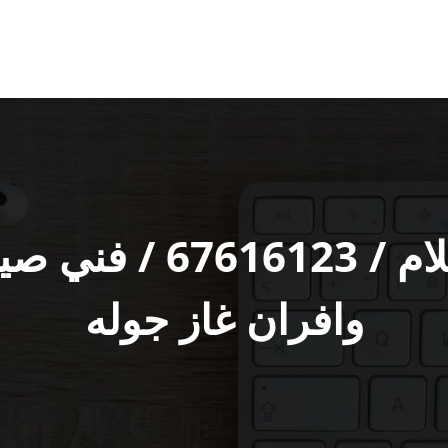
تصليح طباخات السلام
وافران غاز جوله