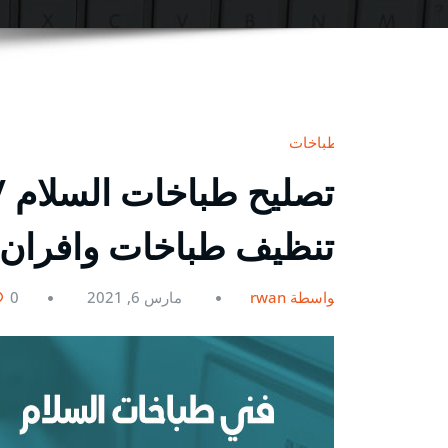
طباخات
تنظيف طباخات وافران 
بواسطة rwan
مارس 6, 2021
0