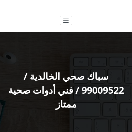
لتجاوز
الكويتية
خدمات وظائف بالكويت
لى
لمحتوى
سباك صحي الخالدية /
99009522 / فني أدوات صحية
ممتاز