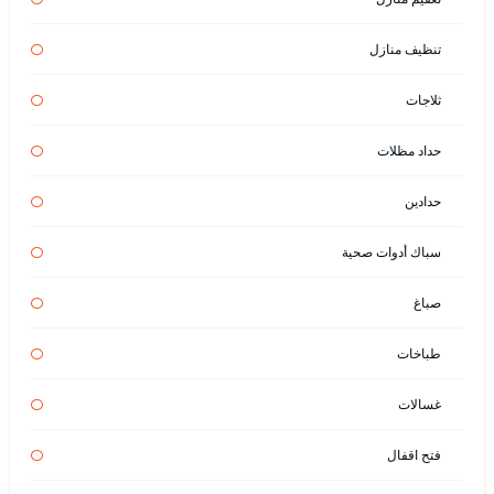
تنظيف منازل
ثلاجات
حداد مظلات
حدادين
سباك أدوات صحية
صباغ
طباخات
غسالات
فتح اقفال