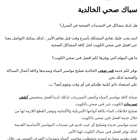
سباك صحي الخالدية
هل لديك مشاكل في التمديدات الصحية في المنزل؟
انتبه يجب عليك تفادي المشكلة بأسرع وقت قبل تفاقم الأمر …لذلك يمكنك التواصل معنا
عبر افضل فني صحي الكويت لحل كافة المشاكل الصحية
ما هي المهام التي يوفرها لكم افضل فني صحي الكويت؟
نوفر لكم خدمة
فنى صحى
الخالدية تصليح مواسير المياه وتمديدها وكافة أعمال السباكة
والصحية لذلك نحن
على استعداد دائم لتلبية طلبكم في أي وقت ونقوم أيضا” ب:
صيانة كافة مواسير المياه وكشف التسريبات لذللك لدينا أفضل متخصص
كشف
تسريبات
الكويت عبر فني صحي بالكويت
تصليح خلاطات الماء بكافة أنواعها الأمريكية والألمانية وتوفير القطع اللازمة لها من
خلال خدمة افضل فني صحي بالكويت
تمديد مواسير جديدة وتصليح أي عيب قديم في تمديدات المواسير الأساسية القديمة
لذلك نوفر افضل فني سباك الكويت لهذا الأمر
نقوم بتقديم مشاريع لتمديد وتشطيب مواسير المياه وتمديدات الصرف الصحي من خلال