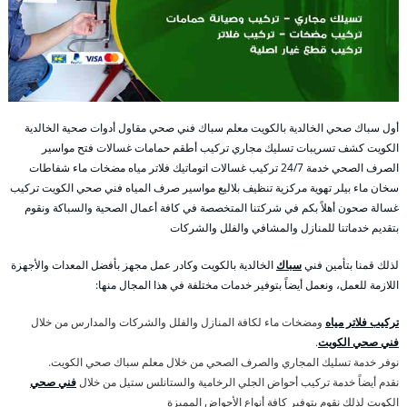
أول سباك صحي الخالدية بالكويت معلم سباك فني صحي مقاول أدوات صحية الخالدية
الكويت كشف تسريبات تسليك مجاري تركيب أطقم حمامات غسالات فتح مواسير
الصرف الصحي خدمة 24/7 تركيب غسالات اتوماتيك فلاتر مياه مضخات ماء شفاطات
سخان ماء بيلر تهوية مركزية تنظيف بلاليع مواسير صرف المياه فني صحي الكويت تركيب
غسالة صحون أهلاً بكم في شركتنا المتخصصة في كافة أعمال الصحية والسباكة ونقوم
بتقديم خدماتنا للمنازل والمشافي والفلل والشركات
لذلك قمنا بتأمين فني
سباك
الخالدية بالكويت وكادر عمل مجهز بأفضل المعدات والأجهزة
اللازمة للعمل، ونعمل أيضاً بتوفير خدمات مختلفة في هذا المجال منها:
تركيب فلاتر مياه
ومضخات ماء لكافة المنازل والفلل والشركات والمدارس من خلال
فني صحي الكويت
.
نوفر خدمة تسليك المجاري والصرف الصحي من خلال معلم سباك صحي الكويت.
نقدم أيضاً خدمة تركيب أحواض الجلي الرخامية والستانلس ستيل من خلال
فني صحي
الكويت لذلك نقوم بتوفير كافة أنواع الأحواض المميزة