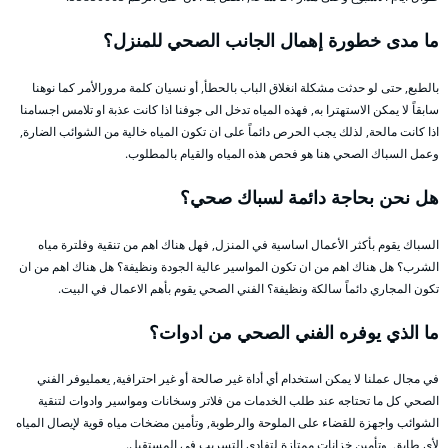
ما مدى خطورة إهمال الجانب الصحي للمنزل؟
بالطبع, حتى لو حدثت مشكلة انغلاق الباب بالحطأ, أو نسيان كلمة مرورالأمر كما نوهنا
سابقاً لا يمكن الاستهترا به, فهذه المياه تدخل الى جوفنا اذا كانت عذبة او تلامس اجسامنا
اذا كانت مالحة, لذلك يجب الحرص دائماً على ان تكون المياه خالية من الشوائب الضارة,
وعمل السباك الصحي هنا هو فحص هذه المياه والقيام بالمطلوب.
هل نحن بحاجة دائمة لسباك صحي؟
السباك يقوم بأكثر الأعمال اساسية في المنزل, فهل هناك اهم من تنقية وفلترة مياه
الشرب؟ هل هناك اهم من ان تكون المواسير عالية الجودة ونظيفة؟ هل هناك اهم من ان
تكون المجاري دائماً سالكة ونظيفة؟ الفني الصحي يقوم بأهم الاعمال في البيت.
ما الذي يوفره الفني الصحي من ادوات؟
في مجال عملنا لا يمكن استخدام أي أداة غير صالحة أو غير احترافية, يعمليوفر الفني
الصحي كل ما تحتاجه عند طلب الخدمات من فلاتر وسخانات ومواسير وادوات لتنقية
الشوائب واجهزة للقضاء على الملوحة والرطوبة, وتأمين مضخات مياه قوية لإيصال المياه
لأي طابق, وتأمين خزانات ممتازة لتفادي التسريب في المستقبل.