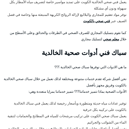
يعمل فني صحي الخالدية الكويت على تمديد مواسير خاصة لتصريف مياه الأمطار بكل
سهولة ودون أي مشكلة
نوفر مواد تعقيم للمجاري والبلاليع لإزالة الروائح الكريهة المنبعثة منها وخاصة في فصل
الصيف عبر
فني صحي بالكويت
كما نقوم بتسليك المجاري للصرف الصحي في الطرقات والحدائق وعلى الأسطح من
خلال
معلم صحي
لتسليك مجاري
سباك فني أدوات صحية الخالدية
ما هي الادوات التي نوفرها سباك صحي الخالدية ؟؟؟
نحن أفضل شركة تقدم خدمات متنوعة ومختلفة لذلك نعمل من خلال سباك صحي الخالدية
بالكويت وفريق مجهز بأفضل
الأدوات الصحية بماذا تتميز خدماتنا؟؟؟ تتميز خدماتنا بمزايا متعددة وهي:
توفير عدادات مياه حديثة ومتطورة وبأسعار رخيصة لذلك يعمل فني سباك الخالدية
بالكويت على تركيبه بكل حرفية
يعمل سباك صحي الكويت على تركيب مرشحات للمياه في المطابخ والحمامات لتنقية
الماء من الشوائب والجراثيم
نؤمن أفضل أنواع السخانات المائية للحمامات والمطابخ من خلال سباك صحي الخالدية