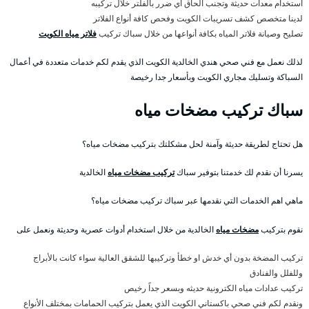
استخدام معدات حديثة وتجنب الحاق أي ضرر بالفلتر خلال تركيبه
لدينا متخصص كشف تسريبات الكويت وفحص كافة أنواع الفلاتر
تصليح وصيانة فلاتر المياه بكافة أنواعها من خلال سباك تركيب
فلاتر مياه الكويت
لذلك نعمل مع فني صحي هندي الخالدية الكويت الذي يقدم لكم خدمات متعددة في أعمال
السباكة وتسليك مجاري الكويت وبأسعار جدا رخيصة
سباك تركيب مضخات مياه
هل تحتاج لطريقة حديثة وآمنة لحل مشكلتك بتركيب مضخات مياه؟
يسرنا أن نقدم لك خدمتنا بتوفير سباك
تركيب مضخات مياه
الخالدية
ماهي اهم الخدمات التي نقدمها عبر سباك تركيب مضخات مياه؟
نقوم بتركيب
مضخات مياه
الخالدية من خلال استخدام أدوات عصرية وحديثة ونعمل على
تركيب المضخة بدون أي خدش او خطأ وتركيبها للشقق العالية سواء كانت بالأبراج
وللفلل والفنادق
تركيب عدادات مياه الكترونية حديثه وبسعر جداً رخيص
ونقدم لكم فني صحي باكستاني الكويت الذي يعمل بتركيب الحمامات بمختلف الأنواع