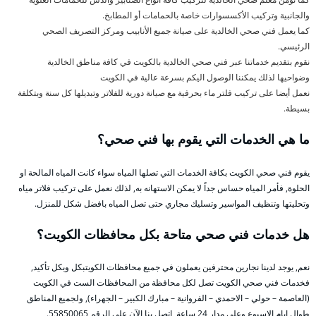
والجانبية وتركيب الأكسسوارات خاصة بالحمامات أو المطابخ.
كما يعمل فني صحي الخالدية على صيانة جميع الأنابيب ومركز التصريف الصحي
الرئيسي.
نقوم بتقديم خدماتنا عبر فني صحي الخالدية بالكويت في كافة مناطق الخالدية
وضواحيها لذلك يمكننا الوصول اليكم بسرعة عالية في الكويت
نعمل أيضا على تركيب فلتر ماء بحرفية مع صيانة دورية للفلاتر وتبديلها كل سنة وبتكلفة
بسيطة.
ما هي الخدمات التي يقوم بها فني صحي؟
يقوم فني صحي الكويت بكافة الخدمات التي تصلها المياه سواء كانت المياه المالحة او
الحلوة, فأمر المياه حساس جداً لا يمكن الاستهانه به, لذلك نعمل على تركيب فلاتر مياه
وتحليتها وتنظيف المواسير وتسليك مجاري حتى تصل المياه بافضل شكل للمنزل.
هل خدمات فني صحي متاحة بكل محافظات الكويت؟
نعم, يوجد لدينا نجارين محترفين يعملون في جميع محافظات الكويتبكل وبكل تأكيد,
فخدمات فني صحي الكويت تصل لكل محافظة من المحافظات الست في الكويت
(العاصمة – حولي – الاحمدي – الفروانية – مبارك الكبير – الجهراء), ولجميع المناطق
طوال ايام الاسبوع وعلى مدار 24 ساعة, اتصل بنا الآن على الرقم 55850065.