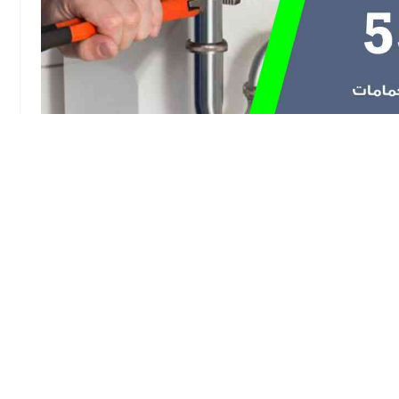
 صحية الفيحاء الكويت معلم صحي سباك مقاول أدوات
خان ماء فلاتر مياه وتمتع بخصومات لا مثيل لها و عروض
متميزة في مجال تركيب المضخات و السخانات و الفلاتر و غيرها من خدمات السباكة رقم هاتفنا يعمل 24 ساعة
ية ، يمكنك شراء افضل الحنفيات و اطقم الحمامات و طلب