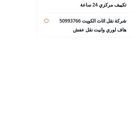
تكييف مركزي 24 ساعة
شركة نقل اثاث الكويت 50993766
هاف لوري وانيت نقل عفش
ونش سطحة كرين القرين 65557275
ونش سحب وانقاذ سيارات
ونش سطحة كرين العدان 65557275
ونش سحب وانقاذ سيارات
أحدث التعليقات