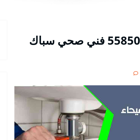
فني صحي الفيحاء 55850065 فني صحي سباك