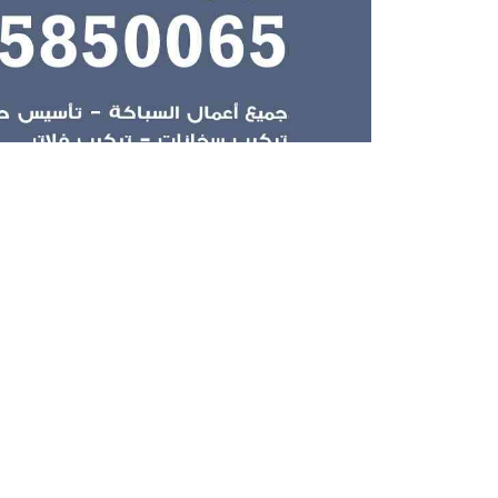
أفضل سباك صحي الفيحاء أول فني صحي سباك أدوات
صحية سباك تسليك مجاري تركيب اطقم حمامات بيلر س
مقاول أدوات صحية الفيحاء
نوفر لكم قطع غيار اصلية لكافة انواع الادوات الصح