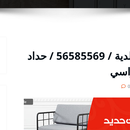
رقم حداد ديوانيات الخالدية / 56585569 / حداد
اسي