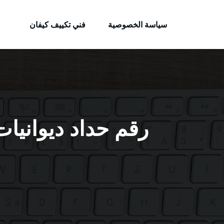
الكويتية
لتجاوز
خدمات وظائف بالكويت
لى
سياسة الخصوصية
فني تكييف كيفان
لمحتوى