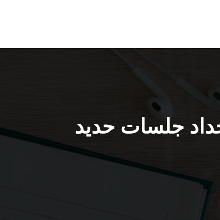
ديوانيات الخالدية / 56585569 / حداد جلسات حديد