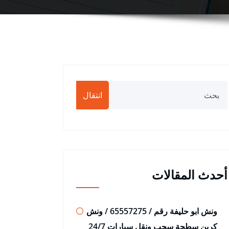
انتقال
أحدث المقالات
ونش ابو حليفة رقم / 65557275 / ونش
كرين سطحة سحب ونقل سيارات 24/7