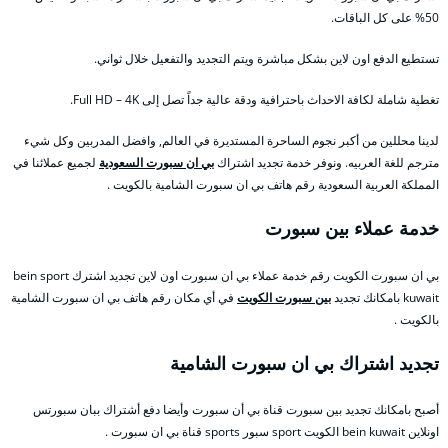
50% على كل الباقات.
تستطيع الدفع اون لاين بشكل مباشرة ويتم التجديد والتفعيل خلال ثواني.
تغطية شاملة لكافة الاحداث باحترافية ودقة عالية جداً تصل إلى Full HD – 4K.
لدينا محللين من أكبر نجوم الساحرة المستديرة في العالم, وافضل المدربين وكل شيء
مترجم للغة العربيه. ونوفر خدمة تجديد اشتراك
بي ان سبورت السعودية
لجميع عملائنا في
المملكة العربية السعودية رقم هاتف بي ان سبورت الشامية بالكويت .
خدمة عملاء بين سبورت
بي ان سبورت الكويت رقم خدمة عملاء بي ان سبورت اون لاين تجديد اشترك bein sport
kuwait بامكانك تجديد
بين سبورت الكويت
في أي مكان رقم هاتف بي ان سبورت الشامية
بالكويت .
تجديد اشتراك بي ان سبورت الشامية
أصبح بامكانك تجديد بين سبورت قناة بي أن سبورت وأيضا دفع أشتراك ببان سبورتس
اونلاين bein kuwait الكويت sport سبور sports قناة بي ان سبورت .