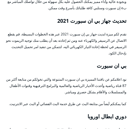
وبجودة عالية وأداء مميز يمكنك الحصول عليه بكل سهولة من خلال تواصلك المباشر مع
بe إن سبورت وسنلبي كافة طلباتك بأسرع وقت ممكن.
تحديث جهاز بي ان سبورت 2021
نقدم لكم ميزة ابديت جهاز بي إن سبورت 2021 عبر هذه الخطوات البسيطة، قم بقطع
الاتصال عن الرسيفر والكهرباء عنه ومن ثم إعادته بعد أن يطلب منك توجيه الريموت نحو
الرسيفر في لحظة إعادة التيار الكهربائي اليه، لتتمكن من تنفيذ امر تحميل التحديث
بإدخال الكود.
بي ان سبورت
نود اعلامكم عن باقتنا المميزة بي ان سبورت المتنوعة والتي تخولكم من متابعة أكثر من
87 قناة رياضية وأحدث الأخبار الرياضية والعالمية والبرامج الترفيهية وقنوات الأطفال
والمسلسلات والأفلام بشكل حصري ومباشر.
كما يمكنكم أيضاً من متابعة البث عن طرق خدمة البث الفضائي أو البث عبر الانترنيت.
دوري ابطال اوروبا