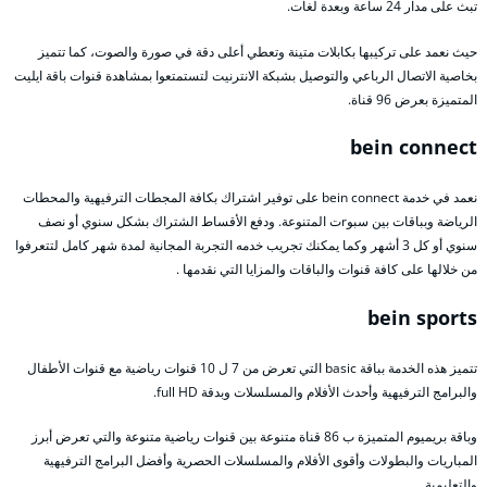
تبث على مدار 24 ساعة وبعدة لغات.
حيث نعمد على تركيبها بكابلات متينة وتعطي أعلى دقة في صورة والصوت، كما تتميز
بخاصية الاتصال الرباعي والتوصيل بشبكة الانترنيت لتستمتعوا بمشاهدة قنوات باقة ايليت
المتميزة بعرض 96 قناة.
bein connect
نعمد في خدمة bein connect على توفير اشتراك بكافة المجطات الترفيهية والمحطات
الرياضة وبباقات بين سبوrت المتنوعة. ودفع الأقساط الشتراك بشكل سنوي أو نصف
سنوي أو كل 3 أشهر وكما يمكنك تجريب خدمه التجربة المجانية لمدة شهر كامل لتتعرفوا
من خلالها على كافة قنوات والباقات والمزايا التي نقدمها .
bein sports
تتميز هذه الخدمة بباقة basic التي تعرض من 7 ل 10 قنوات رياضية مع قنوات الأطفال
والبرامج الترفيهية وأحدث الأفلام والمسلسلات وبدقة full HD.
وباقة بريميوم المتميزة ب 86 قناة متنوعة بين قنوات رياضية متنوعة والتي تعرض أبرز
المباريات والبطولات وأقوى الأفلام والمسلسلات الحصرية وأفضل البرامج الترفيهية
والتعليمية.