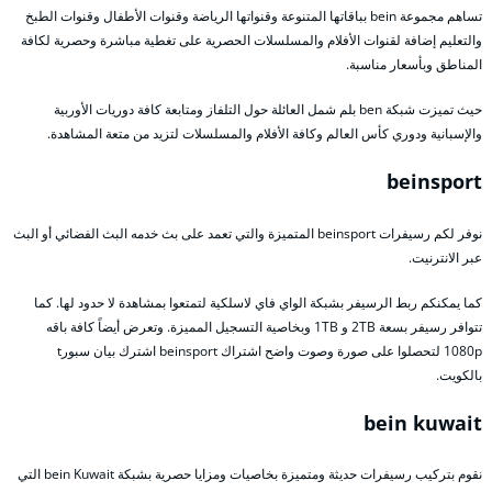
تساهم مجموعة bein بباقاتها المتنوعة وقنواتها الرياضة وقنوات الأطفال وقنوات الطبخ
والتعليم إضافة لقنوات الأفلام والمسلسلات الحصرية على تغطية مباشرة وحصرية لكافة
المناطق وبأسعار مناسبة.
حيث تميزت شبكة ben بلم شمل العائلة حول التلفاز ومتابعة كافة دوريات الأوربية
والإسبانية ودوري كأس العالم وكافة الأفلام والمسلسلات لتزيد من متعة المشاهدة.
beinsport
نوفر لكم رسيفرات beinsport المتميزة والتي تعمد على بث خدمه البث الفضائي أو البث
عبر الانترنيت.
كما يمكنكم ربط الرسيفر بشبكة الواي فاي لاسلكية لتمتعوا بمشاهدة لا حدود لها. كما
تتوافر رسيفر بسعة 2TB و 1TB وبخاصية التسجيل المميزة. وتعرض أيضاً كافة باقه
1080p لتحصلوا على صورة وصوت واضح اشتراك beinsport اشترك بيان سبورt
بالكويت.
bein kuwait
نقوم بتركيب رسيفرات حديثة ومتميزة بخاصيات ومزايا حصرية بشبكة bein Kuwait التي