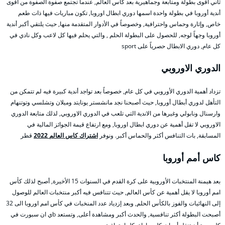
ثاني أقوى بطولة ومتابعة وجماهيرية بعد كأس العالم, عندما تجتمع صفوة الصفوة من أقوى
أندية أوروبا في بطولة واحدة اسمها دوري ابطال اوروبا, تكون مباريات فيها ذات طعم
خاص, وإثارة وحماس واحترافية, وخصوصاً في الأدوار المتقدمة منها, حيث يلتقي أكبر أندية
أوروبا وجهاً لوجه, للحصول على البطولة الحلم , والتي يحلم فيها كل لاعب وكل نادي في
كل عام, دوري الابطال حصرياً على sport
الدوري الاوروبي
تزداد أهمية الدوري الأوروبي في كل عام, خصوصاً بعد تواجد أندية كبيرة فيه لم تتمكن من
التأهل لدوري أبطال أوروبا, حيث أصبحنا نجد مانشستر يونايتد وميلان وتشلسي وتوتنهام
وارسنال ونابولي وغيرها من الاندية التي تلعب في الدوري الاوروبي, لذلك متابعة الدوري
الاوروبي لا تقل أهمية عن دوري ابطال اوروبا, ومع ارتفاع قيمة الجوائز المالية في
المسابقة, بات التنافس أكثر والحماس أكبر. ونوفر
اشتراك كاس العالم 2022
قطر
كاس أمم أوروبا
بعد هيمنة المنتخبات الأوروبية على كرة القدم في السنوات 15 الأخيرة, أصبح لذلك كأس
امم أوروبا لا يقل أهمية عن كأس العالم, حيث تتنافس فيه أكبر منتخبات العالم للوصول
إلى النهائيات والفوز بالكأس الحلم, وبعد إزدياد عدد المنخبات في كأس امم اوروبا الى 32
أصبحت البطولة أكثر تنافسية, والحدث أكبر ومشاهدة أعلى, وتستعد bي ان سبورت في