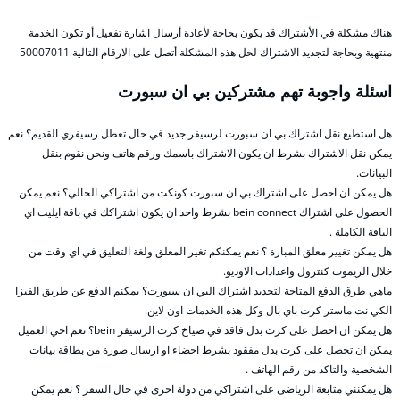
هناك مشكلة في الأشتراك قد يكون بحاجة لأعادة أرسال اشارة تفعيل أو تكون الخدمة
منتهية وبحاجة لتجديد الاشتراك لحل هذه المشكلة أتصل على الارقام التالية 50007011
اسئلة واجوبة تهم مشتركين بي ان سبورت
هل استطيع نقل اشتراك بي ان سبورت لرسيفر جديد في حال تعطل رسيفري القديم؟ نعم
يمكن نقل الاشتراك بشرط ان يكون الاشتراك باسمك ورقم هاتف ونحن نقوم بنقل
البيانات.
هل يمكن ان احصل على اشتراك بي ان سبورت كونكت من اشتراكي الحالي؟ نعم يمكن
الحصول على اشتراك bein connect بشرط واحد ان يكون اشتراكك في باقة ايليت اي
الباقة الكاملة .
هل يمكن تغيير معلق المبارة ؟ نعم يمكنكم تغير المعلق ولغة التعليق في اي وقت من
خلال الريموت كنترول واعدادات الاوديو.
ماهي طرق الدفع المتاحة لتجديد اشتراك البي ان سبورت؟ يمكنم الدفع عن طريق الفيزا
الكي نت ماستر كرت باي بال وكل هذه الخدمات اون لاين.
هل يمكن ان احصل على كرت بدل فاقد في ضياخ كرت الرسيفر bein؟ نعم اخي العميل
يمكن ان تحصل على كرت بدل مفقود بشرط احضاء او ارسال صورة من بطاقة بيانات
الشخصية والتاكد من رقم الهاتف .
هل يمكنني متابعة الرياضى على اشتراكي من دولة اخرى في حال السفر ؟ نعم يمكن