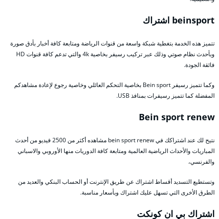
beinsport اشتراك
تتميز هذه الخدمة بتغطية شبكة واسعة من قنوات الرياضة ومتابعة كافة أخبار بأدق صورة
وبأحدث نظام صوتي وذلك عبر تركيب رسيفر بخاصية 4k والتي تدعم كافة قنوات HD
فائقة الجودة.
وكما تتميز رسيفر Bein sport بخاصية التحكم العائلي وخاصية رجوع لإعادة مشاهدكم
المفضلة كما تتميز رسيفرات بمنافذ USB.
Bein sport renew
نتيح لك عند اشتراكك في bein sport renew مشاهده أكثر من 2500 فيديو من أحدث
المباريات والأحداث الرياضية العالمية ومتابعة كافة الدوريات منها الأوروبي والاسباني
والفرنسي،
وتستطيع التسديد أقساط اشتراك عن طريق الإنترنت أو الحساب البنكي والعديد من
الطرق الأخرى التي تسهل عليك اشتراك وبأسعار مناسبة.
اشتراك بي ان كونكت