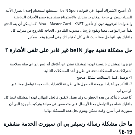
الأن أصبح الاشتراك أسهل في قنوات beIN Sport . تستطيع استخدام إحدى الطرق الآلية
للسداد بدون اي حاجة لمغادرت منزلك والأستمتاع بمشاهدة جميع الأحداث الرياضية
والقنوات الترفيهية دون أي تأخير. Visa – Master Card – KNET . كما يمكن أن يتم الدفع
نقداً عبر التواصل معنا ونقوم بإرسال مندوب اليك دون الحاجة للخروج من منزلك كل
ماعليك هو التواصل معنا حيث نلبي كل أحتياجاتك وفي أسرع وقت ممكن .
حل مشكلة تقنية جهاز beIN غير قادر على تلقي الأشارة ؟
عزيزي المشترك بالنسبة لهذه المشكلة نعتذر عن أبلاغك أنه ليس لها اي صلة بصلاحية
أشتراكك هذه المشكلة ناتجة عن طريق أحد المشكلات التالية:
1- توصيل كيبل الستلايت بشكل صحيح
2- التأكد من أعداد البرمجة للحصول على طريقة الاعدادات الصحيحة تواصل معنا عبر
الواتس اب
أذا قمت بالتأكد من هذه الخطوات ولم يعمل لاتقلق فالحل النهائي لهذه المشكلة لدينا كل
ماعليك فعله هو التواصل معنا لأرسال فني متخصص في صيانة وتركيب أجهزة البي أن
سبورت في أسرع وقت ممكن ويقوم بحل هذه المشكلة نهائيا .
ما حل مشكلة رسالة رسيفر بي ان سبورت الخدمة مشفره
E-19؟