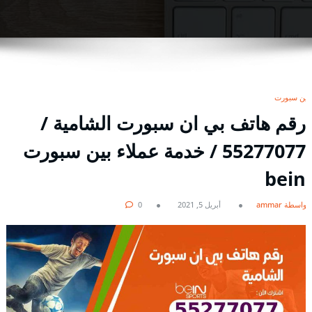
بين سبورت
رقم هاتف بي ان سبورت الشامية /
55277077 / خدمة عملاء بين سبورت
bein
بواسطة ammar
أبريل 5, 2021
0