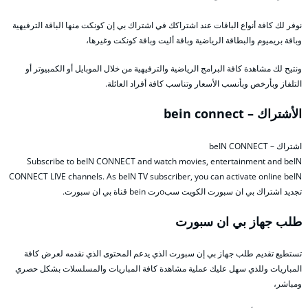
نوفر لك كافة أنواع الباقات عند اشتراكك في اشتراك بي إن كونكت منها الباقة الترفيهية
وباقة بريميوم والبطاقة الرياضية وباقة أليت وباقة كونكت وغيرها،
ونتيح لك مشاهدة كافة البرامج الرياضية والترفيهية من خلال الموبايل أو الكمبيوتر أو
التلفاز وبأرخص وبأنسب الأسعار وتناسب كافة أفراد العائلة.
الأشتراك – bein connect
اشتراك – beIN CONNECT
Subscribe to beIN CONNECT and watch movies, entertainment and beIN
CONNECT LIVE channels. As beIN TV subscriber, you can activate online beIN
تجديد اشتراك بي ان سبورت الكويت سبoرت bein قناة بي ان سبورت.
طلب جهاز بي ان سبورت
تستطيع تقديم طلب جهاز بي إن سبورت الذي يدعم المحتوى الذي نقدمه لعرض كافة
المباريات وللذي سهل عليك عملية مشاهدة كافة المباريات والمسلسلات بشكل حصري
ومباشر،