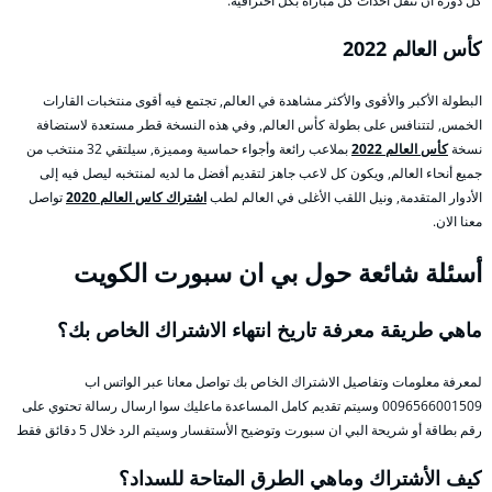
كل دورة أن تنقل أحداث كل مباراة بكل احترافية.
كأس العالم 2022
البطولة الأكبر والأقوى والأكثر مشاهدة في العالم, تجتمع فيه أقوى منتخبات القارات
الخمس, لتتنافس على بطولة كأس العالم, وفي هذه النسخة قطر مستعدة لاستضافة
نسخة
كأس العالم 2022
بملاعب رائعة وأجواء حماسية ومميزة, سيلتقي 32 منتخب من
جميع أنحاء العالم, ويكون كل لاعب جاهز لتقديم أفضل ما لديه لمنتخبه ليصل فيه إلى
الأدوار المتقدمة, ونيل اللقب الأغلى في العالم لطب
اشتراك كاس العالم 2020
تواصل
معنا الان.
أسئلة شائعة حول بي ان سبورت الكويت
ماهي طريقة معرفة تاريخ انتهاء الاشتراك الخاص بك؟
لمعرفة معلومات وتفاصيل الاشتراك الخاص بك تواصل معانا عبر الواتس اب
0096566001509 وسيتم تقديم كامل المساعدة ماعليك سوا ارسال رسالة تحتوي على
رقم بطاقة أو شريحة البي ان سبورت وتوضيح الأستفسار وسيتم الرد خلال 5 دقائق فقط
كيف الأشتراك وماهي الطرق المتاحة للسداد؟