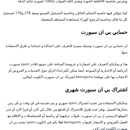
وتعرض بخاصية 4Kفائقة الجودة وتقدم كافة القنوات 1080p لصورة عالية الدقة.
كما تتوافر فيها خاصية التحكم العائلي وخاصية التسجيل الفيديو بسعة 2TB و1TB لتسجيل
كل ما فاتك وخاصية الرجوع للوراء لمشاهدة المشاهد المفضلة.
حسابي بي ان سبورت
ان حسابي بى ان سبورت وسيلة مميزة للتعرف على اعمالنا و خدماتنا و طرق الاستفادة
منها.
هذا و يمكنكم التعرف على اسعارنا و عروضنا المتاحة على جميع باقات sport سبورت
الرياضة أو الاخبارية أو المنوعة. أيضا يمكن لكم ابداء الرأي حول الخدمات و العروض أو
الاعجاب بها على موقعنا beinsports اشتراك بي ان سبورت الكويت اونلاين.
اشتراك بي ان سبورت شهري
يمكنكم الاستفادة من تجديد اشتراك sport شهري و يتم تجديده في اي وقت و بأي زمن
يختارها العميل. نوفر عدة طرق للاشتراك أو للدفع من خلال كي كارد أو فيزا كارد أو عبر
الموقع الرسمي ل بي ان سبورت. قنوات ترفيهية أو رياضية أو للمسلسلات و الافلام مع
افضل العروض و الاسعار لقنوات beinsports اهلا بكم في الكويت sport تجديد بي ان
سبورت الكويت اون لاين.