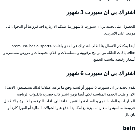
اشتراك بي ان سبورت 3 شهور
للحصول على تجديد بي ان سبورت 3 شهور ما عليكم الا زيارة احد فروعنا أو الدخول الى
موقعنا على الانترنت.
أيضا يمكنكم الاتصال بنا لطلب اشتراك في احدى باقات: premium، basic، sports،
elite، باقات العائلة من برامج ترفيهية و مسلسلات و افلام. تخفيضات و عروض مستمرة و
أسعار رخيصة تناسب الجميع.
اشتراك بي ان سبورت 6 شهور
نقدم تجديد بي ان سبورت 6 شهور أو لسنة وفق ما يرغبه عملائنا لذلك تستطيعون الاتصال
الان و طلب الخدمة المناسبة لكم. أيضا نؤمن اشتراكات حصرية بالقنوات الرياضة
للمباريات و العاب القوى و السباحة و التنس اضافة الى باقات الترفيه و الاسرة و الاطفال.
عروضنا مناسبة و اسعارنا مميزة مع امكانية الدفع عبر الحوالات المالية أو الفيزا كارد أو
باي بال.
bein