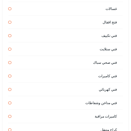
غسالات
فتح اقفال
فني تكييف
فني ستلايت
فني صحي سباك
فني كاميرات
فني كهربائي
فني مداخن وشفاطات
كاميرات مراقبة
كراج متنقل