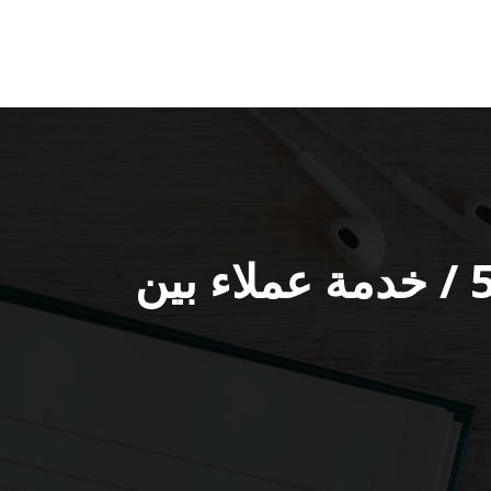
رقم هاتف بي ان سبورت العديلية / 55277077 / خدمة عملاء بين