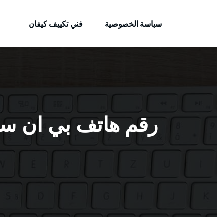
الكويتية
لتجاوز
خدمات وظائف بالكويت
لى
سياسة الخصوصية
فني تكييف كيفان
لمحتوى