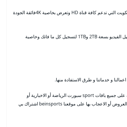
نعمل على تركيب لكم أحدث الرسيفرات بين سبور الكويت التي تدعم كافة قناة HD وتعرض بخاصية 4Kفائقة الجودة
كما تتوافر فيها خاصية التحكم العائلي وخاصية التسجيل الفيديو بسعة 2TB و1TB لتسجيل كل ما فاتك وخاصية
لنا و خدماتنا و طرق الاستفادة منها.
هذا و يمكنكم التعرف على اسعارنا و عروضنا المتاحة على جميع باقات sport سبورت الرياضة أو الاخبارية أو
المنوعة. أيضا يمكن لكم ابداء الرأي حول الخدمات و العروض أو الاعجاب بها على موقعنا beinsports اشتراك بي