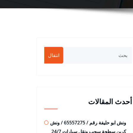
انتقال
أحدث المقالات
ونش ابو حليفة رقم / 65557275 / ونش
كرين سطحة سحب ونقل سيارات 24/7