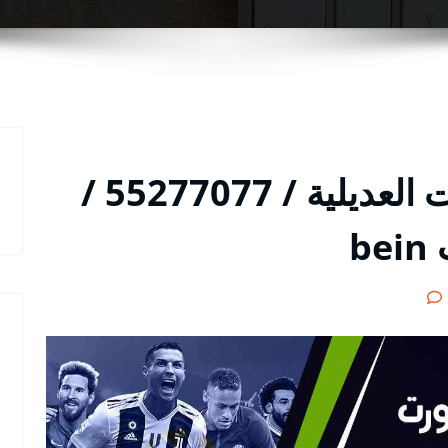
رقم هاتف بي ان سبورت العديلية / 55277077 /
b