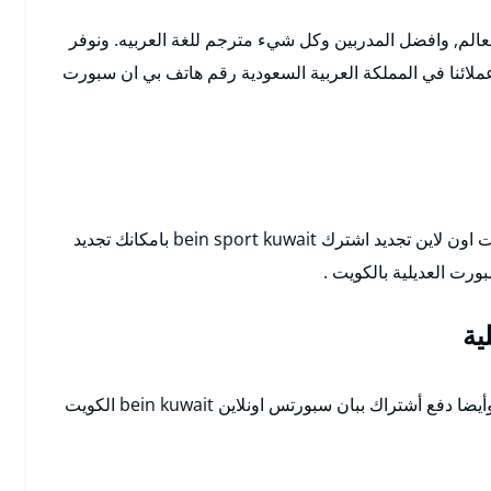
لعالم, وافضل المدربين وكل شيء مترجم للغة العربيه. ونوفر
لائنا في المملكة العربية السعودية رقم هاتف بي ان سبورت
bein sport kuwait بامكانك تجديد
رت العديلية بالكويت .
ية
أصبح بامكانك تجديد بين سبورت قناة بي أن سبورت وأيضا دفع أشتراك ببان سبورتس اونلاين bein kuwait الكويت