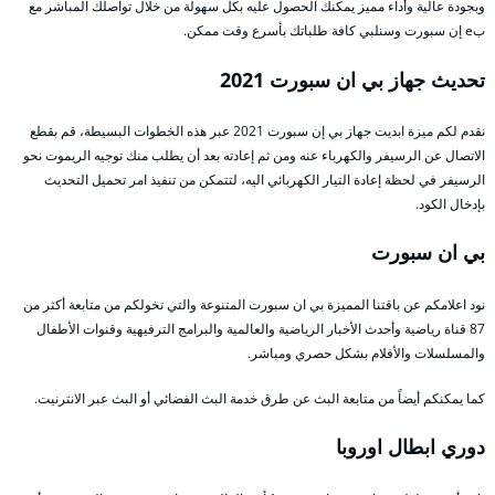
وبجودة عالية وأداء مميز يمكنك الحصول عليه بكل سهولة من خلال تواصلك المباشر مع
بe إن سبورت وسنلبي كافة طلباتك بأسرع وقت ممكن.
تحديث جهاز بي ان سبورت 2021
نقدم لكم ميزة ابديت جهاز بي إن سبورت 2021 عبر هذه الخطوات البسيطة، قم بقطع
الاتصال عن الرسيفر والكهرباء عنه ومن ثم إعادته بعد أن يطلب منك توجيه الريموت نحو
الرسيفر في لحظة إعادة التيار الكهربائي اليه، لتتمكن من تنفيذ امر تحميل التحديث
بإدخال الكود.
بي ان سبورت
نود اعلامكم عن باقتنا المميزة بي ان سبورت المتنوعة والتي تخولكم من متابعة أكثر من
87 قناة رياضية وأحدث الأخبار الرياضية والعالمية والبرامج الترفيهية وقنوات الأطفال
والمسلسلات والأفلام بشكل حصري ومباشر.
كما يمكنكم أيضاً من متابعة البث عن طرق خدمة البث الفضائي أو البث عبر الانترنيت.
دوري ابطال اوروبا