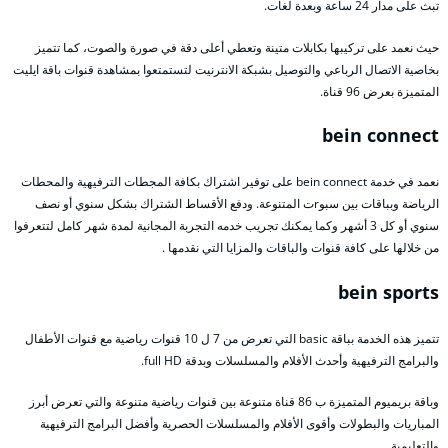
تبث على مدار 24 ساعة وبعدة لغات.
حيث نعمد على تركيبها بكابلات متينة وتعطي أعلى دقة في صورة والصوت، كما تتميز
بخاصية الاتصال الرباعي والتوصيل بشبكة الانترنيت لتستمتعوا بمشاهدة قنوات باقة ايليت
المتميزة بعرض 96 قناة.
bein connect
نعمد في خدمة bein connect على توفير اشتراك بكافة المجطات الترفيهية والمحطات
الرياضة وبباقات بين سبوrت المتنوعة. ودفع الأقساط الشتراك بشكل سنوي أو نصف
سنوي أو كل 3 أشهر وكما يمكنك تجريب خدمه التجربة المجانية لمدة شهر كامل لتتعرفوا
من خلالها على كافة قنوات والباقات والمزايا التي نقدمها .
bein sports
تتميز هذه الخدمة بباقة basic التي تعرض من 7 ل 10 قنوات رياضية مع قنوات الأطفال
والبرامج الترفيهية وأحدث الأفلام والمسلسلات وبدقة full HD.
وباقة بريميوم المتميزة ب 86 قناة متنوعة بين قنوات رياضية متنوعة والتي تعرض أبرز
المباريات والبطولات وأقوى الأفلام والمسلسلات الحصرية وأفضل البرامج الترفيهية
والتعليمية.