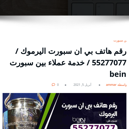
بين سبورت
رقم هاتف بي ان سبورت اليرموك /
55277077 / خدمة عملاء بين سبورت
bein
بواسطة ammar
أبريل 5, 2021
0