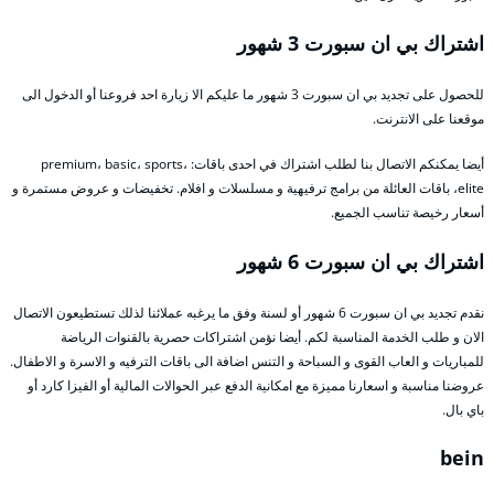
اشتراك بي ان سبورت 3 شهور
للحصول على تجديد بي ان سبورت 3 شهور ما عليكم الا زيارة احد فروعنا أو الدخول الى
موقعنا على الانترنت.
أيضا يمكنكم الاتصال بنا لطلب اشتراك في احدى باقات: premium، basic، sports،
elite، باقات العائلة من برامج ترفيهية و مسلسلات و افلام. تخفيضات و عروض مستمرة و
أسعار رخيصة تناسب الجميع.
اشتراك بي ان سبورت 6 شهور
نقدم تجديد بي ان سبورت 6 شهور أو لسنة وفق ما يرغبه عملائنا لذلك تستطيعون الاتصال
الان و طلب الخدمة المناسبة لكم. أيضا نؤمن اشتراكات حصرية بالقنوات الرياضة
للمباريات و العاب القوى و السباحة و التنس اضافة الى باقات الترفيه و الاسرة و الاطفال.
عروضنا مناسبة و اسعارنا مميزة مع امكانية الدفع عبر الحوالات المالية أو الفيزا كارد أو
باي بال.
bein