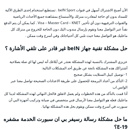
الأن أصبح الاشتراك أسهل في قنوات beIN Sport . تستطيع استخدام إحدى الطرق الآلية
للسداد بدون اي حاجة لمغادرت منزلك والأستمتاع بمشاهدة جميع الأحداث الرياضية
والقنوات الترفيهية دون أي تأخير. Visa – Master Card – KNET . كما يمكن أن يتم الدفع
نقداً عبر التواصل معنا ونقوم بإرسال مندوب اليك دون الحاجة للخروج من منزلك كل
ماعليك هو التواصل معنا حيث نلبي كل أحتياجاتك وفي أسرع وقت ممكن .
حل مشكلة تقنية جهاز beIN غير قادر على تلقي الأشارة ؟
عزيزي المشترك بالنسبة لهذه المشكلة نعتذر عن أبلاغك أنه ليس لها اي صلة بصلاحية
أشتراكك هذه المشكلة ناتجة عن طريق أحد المشكلات التالية:
1- توصيل كيبل الستلايت بشكل صحيح
2- التأكد من أعداد البرمجة للحصول على طريقة الاعدادات الصحيحة تواصل معنا عبر
الواتس اب
أذا قمت بالتأكد من هذه الخطوات ولم يعمل لاتقلق فالحل النهائي لهذه المشكلة لدينا كل
ماعليك فعله هو التواصل معنا لأرسال فني متخصص في صيانة وتركيب أجهزة البي أن
سبورت في أسرع وقت ممكن ويقوم بحل هذه المشكلة نهائيا .
ما حل مشكلة رسالة رسيفر بي ان سبورت الخدمة مشفره
E-19؟