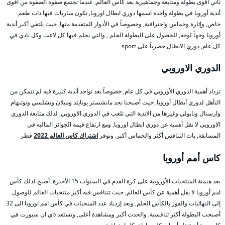
ثاني أقوى بطولة ومتابعة وجماهيرية بعد كأس العالم, عندما تجتمع صفوة الصفوة من أقوى
أندية أوروبا في بطولة واحدة اسمها دوري ابطال اوروبا, تكون مباريات فيها ذات طعم
خاص, وإثارة وحماس واحترافية, وخصوصاً في الأدوار المتقدمة منها, حيث يلتقي أكبر أندية
أوروبا وجهاً لوجه, للحصول على البطولة الحلم , والتي يحلم فيها كل لاعب وكل نادي في
كل عام, دوري الابطال حصرياً على sport
الدوري الاوروبي
تزداد أهمية الدوري الأوروبي في كل عام, خصوصاً بعد تواجد أندية كبيرة فيه لم تتمكن من
التأهل لدوري أبطال أوروبا, حيث أصبحنا نجد مانشستر يونايتد وميلان وتشلسي وتوتنهام
وارسنال ونابولي وغيرها من الاندية التي تلعب في الدوري الاوروبي, لذلك متابعة الدوري
الاوروبي لا تقل أهمية عن دوري ابطال اوروبا, ومع ارتفاع قيمة الجوائز المالية في
المسابقة, بات التنافس أكثر والحماس أكبر. ونوفر
اشتراك كاس العالم 2022
قطر
كاس أمم أوروبا
بعد هيمنة المنتخبات الأوروبية على كرة القدم في السنوات 15 الأخيرة, أصبح لذلك كأس
امم أوروبا لا يقل أهمية عن كأس العالم, حيث تتنافس فيه أكبر منتخبات العالم للوصول
إلى النهائيات والفوز بالكأس الحلم, وبعد إزدياد عدد المنخبات في كأس امم اوروبا الى 32
أصبحت البطولة أكثر تنافسية, والحدث أكبر ومشاهدة أعلى, وتستعد bي ان سبورت في