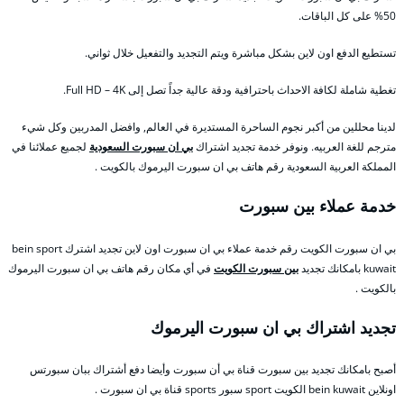
50% على كل الباقات.
تستطيع الدفع اون لاين بشكل مباشرة ويتم التجديد والتفعيل خلال ثواني.
تغطية شاملة لكافة الاحداث باحترافية ودقة عالية جداً تصل إلى Full HD – 4K.
لدينا محللين من أكبر نجوم الساحرة المستديرة في العالم, وافضل المدربين وكل شيء
مترجم للغة العربيه. ونوفر خدمة تجديد اشتراك
بي ان سبورت السعودية
لجميع عملائنا في
المملكة العربية السعودية رقم هاتف بي ان سبورت اليرموك بالكويت .
خدمة عملاء بين سبورت
بي ان سبورت الكويت رقم خدمة عملاء بي ان سبورت اون لاين تجديد اشترك bein sport
kuwait بامكانك تجديد
بين سبورت الكويت
في أي مكان رقم هاتف بي ان سبورت اليرموك
بالكويت .
تجديد اشتراك بي ان سبورت اليرموك
أصبح بامكانك تجديد بين سبورت قناة بي أن سبورت وأيضا دفع أشتراك ببان سبورتس
اونلاين bein kuwait الكويت sport سبور sports قناة بي ان سبورت .