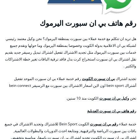
رقم هاتف بي ان سبورت اليرموك
هل تريد ان تتكلم مع خدمة عملاء بين سبورت بمنطقة اليرموك؟ نحن وكيل معتمد رئيسي
لشبكة بي ان الاعلامية بدولة الكويت وخصوصا بمنطقة اليرموك وما حولها ونقدم جميع
خدمات بين سبورت اليرموك مثل تجديد الاشتراك تفعيل اشتراك تبديل رسيفر جديد بقديم
نقل اشتراك بي ان سبورت استخراج كرت بدل فاقد ترقية الباقات تغير خطة الاشتراكات
والكثير .
تجديد اشتراك
بي ان سبورت الكويت
رقم خدمة عملاء بي ان سبورت الموحد تفعيل
أشتراك bein sport اون لاين اسعار الاشتراك بين سبورت مع الرسيفر bein connect
نحن
وكيل بي ان سبورت
الكويت منذ 10 سنين.
رقم هاتف بي ان سبورت العديلية
خدمة عملاء
رقم بي ان سبورت
الكويت Bein Sport للاشتراك وتجديد الاشتراك في جميع
باقات بين سبورت الرياضة والترفيهية, ومتابعة احدث الدوريات والبطولات العالمية,
اشتراك بي ان سبورت الكويت تجديد اشتراك بي ان سبورت باسعار مناسبة وتخفيض