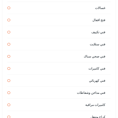
غسالات
فتح اقفال
فني تكييف
فني ستلايت
فني صحي سباك
فني كاميرات
فني كهربائي
فني مداخن وشفاطات
كاميرات مراقبة
كراج متنقل