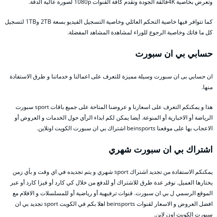
وتعرض بخاصية 4Kفائقة الجودة وتقدم كافة القنوات 1080p لصورة عالية الدقة.
كما تتوافر فيها خاصية التحكم العائلي وخاصية التسجيل الفيديو بسعة 2TB و1TB لتسجيل
كل ما فاتك وخاصية الرجوع للوراء لمشاهدة المشاهد المفضلة.
حسابي بي ان سبورت
ان حسابي بى ان سبورت وسيلة مميزة للتعرف على اعمالنا و خدماتنا و طرق الاستفادة
منها.
هذا و يمكنكم التعرف على اسعارنا و عروضنا المتاحة على جميع باقات sport سبورت
الرياضة أو الاخبارية أو المنوعة. أيضا يمكن لكم ابداء الرأي حول الخدمات و العروض أو
الاعجاب بها على موقعنا beinsports اشتراك بي ان سبورت الكويت اونلاين.
اشتراك بي ان سبورت شهري
يمكنكم الاستفادة من تجديد اشتراك sport شهري و يتم تجديده في اي وقت و بأي زمن
يختارها العميل. نوفر عدة طرق للاشتراك أو للدفع من خلال كي كارد أو فيزا كارد أو عبر
الموقع الرسمي ل بي ان سبورت. قنوات ترفيهية أو رياضية أو للمسلسلات و الافلام مع
افضل العروض و الاسعار لقنوات beinsports اهلا بكم في الكويت sport تجديد بي ان
سبورت الكويت اون لاين.