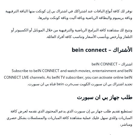
نوفر لك كافة أنواع الباقات عند اشتراكك في اشتراك بي إن كونكت منها الباقة الترفيهية
وباقة بريميوم والبطاقة الرياضية وباقة أليت وباقة كونكت وغيرها،
ونتيح لك مشاهدة كافة البرامج الرياضية والترفيهية من خلال الموبايل أو الكمبيوتر أو
التلفاز وبأرخص وبأنسب الأسعار وتناسب كافة أفراد العائلة.
الأشتراك – bein connect
اشتراك – beIN CONNECT
Subscribe to beIN CONNECT and watch movies, entertainment and beIN
CONNECT LIVE channels. As beIN TV subscriber, you can activate online beIN
تجديد اشتراك بي ان سبورت الكويت سبoرت bein قناة بي ان سبورت.
طلب جهاز بي ان سبورت
تستطيع تقديم طلب جهاز بي إن سبورت الذي يدعم المحتوى الذي نقدمه لعرض كافة
المباريات وللذي سهل عليك عملية مشاهدة كافة المباريات والمسلسلات بشكل حصري
ومباشر،