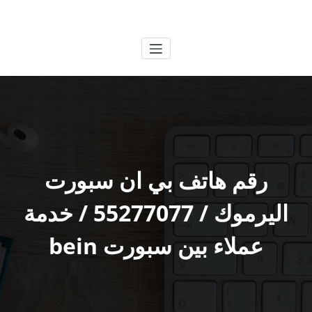
لتجاوز
الكويتية
خدمات وظائف بالكويت
لى
لمحتوى
رقم هاتف بي ان سبورت
اليرموك / 55277077 / خدمة
عملاء بين سبورت bein