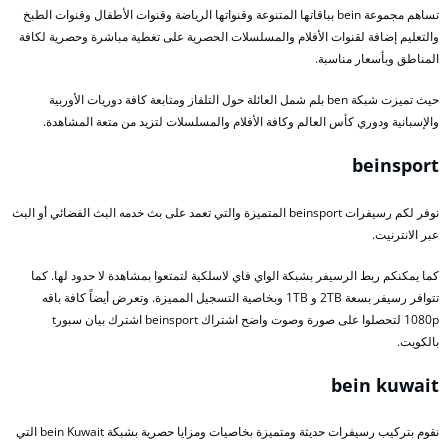
تساهم مجموعة bein بباقاتها المتنوعة وقنواتها الرياضة وقنوات الأطفال وقنوات الطبخ
والتعليم إضافة لقنوات الأفلام والمسلسلات الحصرية على تغطية مباشرة وحصرية لكافة
المناطق وبأسعار مناسبة.
حيث تميزت شبكة ben بلم شمل العائلة حول التلفاز ومتابعة كافة دوريات الأوربية
والإسبانية ودوري كأس العالم وكافة الأفلام والمسلسلات لتزيد من متعة المشاهدة.
beinsport
نوفر لكم رسيفرات beinsport المتميزة والتي تعمد على بث خدمه البث الفضائي أو البث
عبر الانترنيت.
كما يمكنكم ربط الرسيفر بشبكة الواي فاي لاسلكية لتمتعوا بمشاهدة لا حدود لها. كما
تتوافر رسيفر بسعة 2TB و 1TB وبخاصية التسجيل المميزة. وتعرض أيضاً كافة باقه
1080p لتحصلوا على صورة وصوت واضح اشتراك beinsport اشترك بيان سبورt
بالكويت.
bein kuwait
نقوم بتركيب رسيفرات حديثة ومتميزة بخاصيات ومزايا حصرية بشبكة bein Kuwait التي