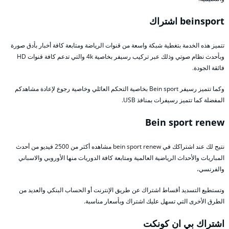
beinsport اشتراك
تتميز هذه الخدمة بتغطية شبكة واسعة من قنوات الرياضة ومتابعة كافة أخبار بأدق صورة
وبأحدث نظام صوتي وذلك عبر تركيب رسيفر بخاصية 4k والتي تدعم كافة قنوات HD
فائقة الجودة.
وكما تتميز رسيفر Bein sport بخاصية التحكم العائلي وخاصية رجوع لإعادة مشاهدكم
المفضلة كما تتميز رسيفرات بمنافذ USB.
Bein sport renew
نتيح لك عند اشتراكك في bein sport renew مشاهده أكثر من 2500 فيديو من أحدث
المباريات والأحداث الرياضية العالمية ومتابعة كافة الدوريات منها الأوروبي والاسباني
والفرنسي،
وتستطيع التسديد أقساط اشتراك عن طريق الإنترنت أو الحساب البنكي والعديد من
الطرق الأخرى التي تسهل عليك اشتراك وبأسعار مناسبة.
اشتراك بي ان كونكت