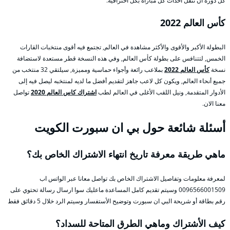
كل دورة أن تنقل أحداث كل مباراة بكل احترافية.
كأس العالم 2022
البطولة الأكبر والأقوى والأكثر مشاهدة في العالم, تجتمع فيه أقوى منتخبات القارات
الخمس, لتتنافس على بطولة كأس العالم, وفي هذه النسخة قطر مستعدة لاستضافة
نسخة
كأس العالم 2022
بملاعب رائعة وأجواء حماسية ومميزة, سيلتقي 32 منتخب من
جميع أنحاء العالم, ويكون كل لاعب جاهز لتقديم أفضل ما لديه لمنتخبه ليصل فيه إلى
الأدوار المتقدمة, ونيل اللقب الأغلى في العالم لطب
اشتراك كاس العالم 2020
تواصل
معنا الان.
أسئلة شائعة حول بي ان سبورت الكويت
ماهي طريقة معرفة تاريخ انتهاء الاشتراك الخاص بك؟
لمعرفة معلومات وتفاصيل الاشتراك الخاص بك تواصل معانا عبر الواتس اب
0096566001509 وسيتم تقديم كامل المساعدة ماعليك سوا ارسال رسالة تحتوي على
رقم بطاقة أو شريحة البي ان سبورت وتوضيح الأستفسار وسيتم الرد خلال 5 دقائق فقط
كيف الأشتراك وماهي الطرق المتاحة للسداد؟