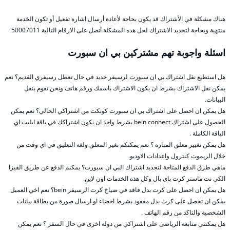
هناك مشكلة في الأشتراك قد يكون بحاجة لأعادة أرسال اشارة تفعيل أو تكون الخدمة
منتهية وبحاجة لتجديد الاشتراك لحل هذه المشكلة أتصل على الارقام التالية 50007011
اسئلة واجوبة تهم مشتركين بي ان سبورت
هل استطيع نقل اشتراك بي ان سبورت لرسيفر جديد في حال تعطل رسيفري القديم؟ نعم
يمكن نقل الاشتراك بشرط ان يكون الاشتراك باسمك ورقم هاتف ونحن نقوم بنقل
البيانات.
هل يمكن ان احصل على اشتراك بي ان سبورت كونكت من اشتراكي الحالي؟ نعم يمكن
الحصول على اشتراك bein connect بشرط واحد ان يكون اشتراكك في باقة ايليت اي
الباقة الكاملة .
هل يمكن تغيير معلق المبارة ؟ نعم يمكنكم تغير المعلق ولغة التعليق في اي وقت من
خلال الريموت كنترول واعدادات الاوديو.
ماهي طرق الدفع المتاحة لتجديد اشتراك البي ان سبورت؟ يمكنم الدفع عن طريق الفيزا
الكي نت ماستر كرت باي بال وكل هذه الخدمات اون لاين.
هل يمكن ان احصل على كرت بدل فاقد في ضياخ كرت الرسيفر bein؟ نعم اخي العميل
يمكن ان تحصل على كرت بدل مفقود بشرط احضاء او ارسال صورة من بطاقة بيانات
الشخصية والتاكد من رقم الهاتف .
هل يمكنني متابعة الرياضى على اشتراكي من دولة اخرى في حال السفر ؟ نعم يمكن