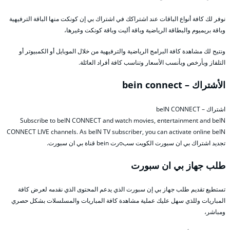
نوفر لك كافة أنواع الباقات عند اشتراكك في اشتراك بي إن كونكت منها الباقة الترفيهية
وباقة بريميوم والبطاقة الرياضية وباقة أليت وباقة كونكت وغيرها،
ونتيح لك مشاهدة كافة البرامج الرياضية والترفيهية من خلال الموبايل أو الكمبيوتر أو
التلفاز وبأرخص وبأنسب الأسعار وتناسب كافة أفراد العائلة.
الأشتراك – bein connect
اشتراك – beIN CONNECT
Subscribe to beIN CONNECT and watch movies, entertainment and beIN
CONNECT LIVE channels. As beIN TV subscriber, you can activate online beIN
تجديد اشتراك بي ان سبورت الكويت سبoرت bein قناة بي ان سبورت.
طلب جهاز بي ان سبورت
تستطيع تقديم طلب جهاز بي إن سبورت الذي يدعم المحتوى الذي نقدمه لعرض كافة
المباريات وللذي سهل عليك عملية مشاهدة كافة المباريات والمسلسلات بشكل حصري
ومباشر،