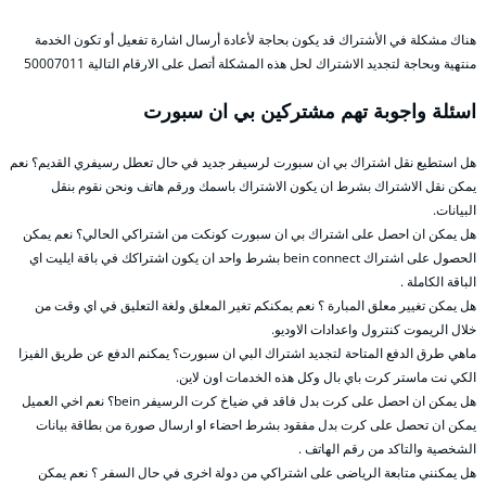
هناك مشكلة في الأشتراك قد يكون بحاجة لأعادة أرسال اشارة تفعيل أو تكون الخدمة
منتهية وبحاجة لتجديد الاشتراك لحل هذه المشكلة أتصل على الارقام التالية 50007011
اسئلة واجوبة تهم مشتركين بي ان سبورت
هل استطيع نقل اشتراك بي ان سبورت لرسيفر جديد في حال تعطل رسيفري القديم؟ نعم
يمكن نقل الاشتراك بشرط ان يكون الاشتراك باسمك ورقم هاتف ونحن نقوم بنقل
البيانات.
هل يمكن ان احصل على اشتراك بي ان سبورت كونكت من اشتراكي الحالي؟ نعم يمكن
الحصول على اشتراك bein connect بشرط واحد ان يكون اشتراكك في باقة ايليت اي
الباقة الكاملة .
هل يمكن تغيير معلق المبارة ؟ نعم يمكنكم تغير المعلق ولغة التعليق في اي وقت من
خلال الريموت كنترول واعدادات الاوديو.
ماهي طرق الدفع المتاحة لتجديد اشتراك البي ان سبورت؟ يمكنم الدفع عن طريق الفيزا
الكي نت ماستر كرت باي بال وكل هذه الخدمات اون لاين.
هل يمكن ان احصل على كرت بدل فاقد في ضياخ كرت الرسيفر bein؟ نعم اخي العميل
يمكن ان تحصل على كرت بدل مفقود بشرط احضاء او ارسال صورة من بطاقة بيانات
الشخصية والتاكد من رقم الهاتف .
هل يمكنني متابعة الرياضى على اشتراكي من دولة اخرى في حال السفر ؟ نعم يمكن