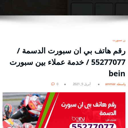
بين سبورت
رقم هاتف بي ان سبورت الدسمة /
55277077 / خدمة عملاء بين سبورت
bein
بواسطة ammar
أبريل 5, 2021
0