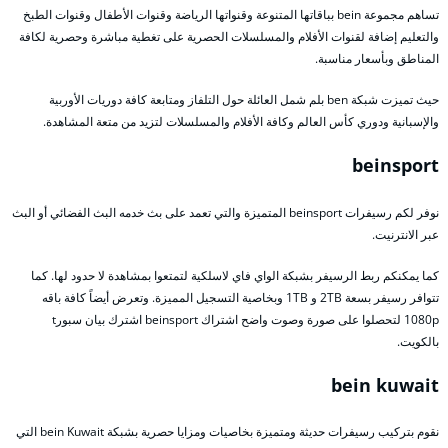
تساهم مجموعة bein بباقاتها المتنوعة وقنواتها الرياضة وقنوات الأطفال وقنوات الطبخ
والتعليم إضافة لقنوات الأفلام والمسلسلات الحصرية على تغطية مباشرة وحصرية لكافة
المناطق وبأسعار مناسبة.
حيث تميزت شبكة ben بلم شمل العائلة حول التلفاز ومتابعة كافة دوريات الأوربية
والإسبانية ودوري كأس العالم وكافة الأفلام والمسلسلات لتزيد من متعة المشاهدة.
beinsport
نوفر لكم رسيفرات beinsport المتميزة والتي تعمد على بث خدمه البث الفضائي أو البث
عبر الانترنيت.
كما يمكنكم ربط الرسيفر بشبكة الواي فاي لاسلكية لتمتعوا بمشاهدة لا حدود لها. كما
تتوافر رسيفر بسعة 2TB و 1TB وبخاصية التسجيل المميزة. وتعرض أيضاً كافة باقه
1080p لتحصلوا على صورة وصوت واضح اشتراك beinsport اشترك بيان سبورt
بالكويت.
bein kuwait
نقوم بتركيب رسيفرات حديثة ومتميزة بخاصيات ومزايا حصرية بشبكة bein Kuwait التي