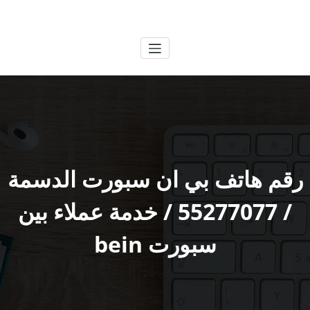
لتجاوز
الكويتية
خدمات وظائف بالكويت
لى
لمحتوى
رقم هاتف بي ان سبورت الدسمة
/ 55277077 / خدمة عملاء بين
سبورت bein