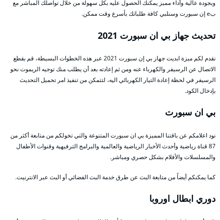
وبجودة عالية وأداء مميز يمكنك الحصول عليه بكل سهولة من خلال تواصلك المباشر مع
بe إن سبورت وسنلبي كافة طلباتك بأسرع وقت ممكن.
تحديث جهاز بي ان سبورت 2021
نقدم لكم ميزة ابديت جهاز بي إن سبورت 2021 عبر هذه الخطوات البسيطة، قم بقطع
الاتصال عن الرسيفر والكهرباء عنه ومن ثم إعادته بعد أن يطلب منك توجيه الريموت نحو
الرسيفر في لحظة إعادة التيار الكهربائي اليه، لتتمكن من تنفيذ امر تحميل التحديث
بإدخال الكود.
بي ان سبورت
نود اعلامكم عن باقتنا المميزة بي ان سبورت المتنوعة والتي تخولكم من متابعة أكثر من
87 قناة رياضية وأحدث الأخبار الرياضية والعالمية والبرامج الترفيهية وقنوات الأطفال
والمسلسلات والأفلام بشكل حصري ومباشر.
كما يمكنكم أيضاً من متابعة البث عن طرق خدمة البث الفضائي أو البث عبر الانترنيت.
دوري ابطال اوروبا