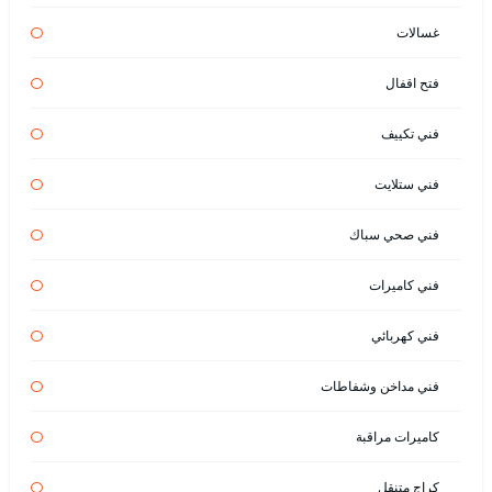
غسالات
فتح اقفال
فني تكييف
فني ستلايت
فني صحي سباك
فني كاميرات
فني كهربائي
فني مداخن وشفاطات
كاميرات مراقبة
كراج متنقل