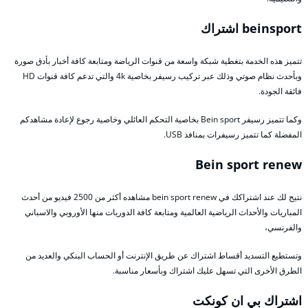
beinsport اشتراك
تتميز هذه الخدمة بتغطية شبكة واسعة من قنوات الرياضة ومتابعة كافة أخبار بأدق صورة
وبأحدث نظام صوتي وذلك عبر تركيب رسيفر بخاصية 4k والتي تدعم كافة قنوات HD
فائقة الجودة.
وكما تتميز رسيفر Bein sport بخاصية التحكم العائلي وخاصية رجوع لإعادة مشاهدكم
المفضلة كما تتميز رسيفرات بمنافذ USB.
Bein sport renew
نتيح لك عند اشتراكك في bein sport renew مشاهده أكثر من 2500 فيديو من أحدث
المباريات والأحداث الرياضية العالمية ومتابعة كافة الدوريات منها الأوروبي والاسباني
والفرنسي،
وتستطيع التسديد أقساط اشتراك عن طريق الإنترنت أو الحساب البنكي والعديد من
الطرق الأخرى التي تسهل عليك اشتراك وبأسعار مناسبة.
اشتراك بي ان كونكت