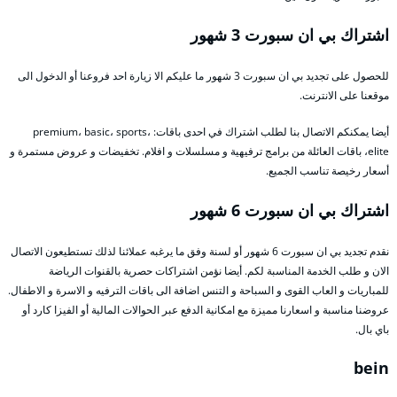
اشتراك بي ان سبورت 3 شهور
للحصول على تجديد بي ان سبورت 3 شهور ما عليكم الا زيارة احد فروعنا أو الدخول الى
موقعنا على الانترنت.
أيضا يمكنكم الاتصال بنا لطلب اشتراك في احدى باقات: premium، basic، sports،
elite، باقات العائلة من برامج ترفيهية و مسلسلات و افلام. تخفيضات و عروض مستمرة و
أسعار رخيصة تناسب الجميع.
اشتراك بي ان سبورت 6 شهور
نقدم تجديد بي ان سبورت 6 شهور أو لسنة وفق ما يرغبه عملائنا لذلك تستطيعون الاتصال
الان و طلب الخدمة المناسبة لكم. أيضا نؤمن اشتراكات حصرية بالقنوات الرياضة
للمباريات و العاب القوى و السباحة و التنس اضافة الى باقات الترفيه و الاسرة و الاطفال.
عروضنا مناسبة و اسعارنا مميزة مع امكانية الدفع عبر الحوالات المالية أو الفيزا كارد أو
باي بال.
bein