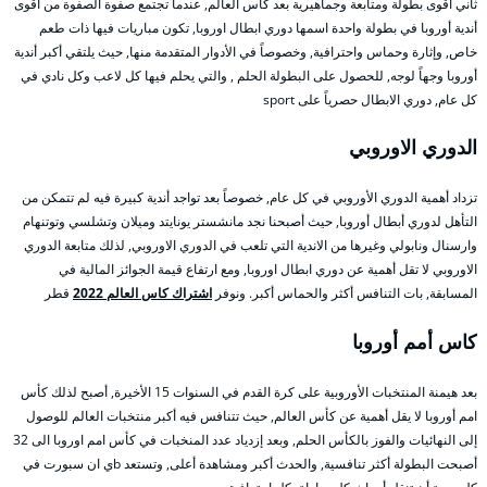
ثاني أقوى بطولة ومتابعة وجماهيرية بعد كأس العالم, عندما تجتمع صفوة الصفوة من أقوى
أندية أوروبا في بطولة واحدة اسمها دوري ابطال اوروبا, تكون مباريات فيها ذات طعم
خاص, وإثارة وحماس واحترافية, وخصوصاً في الأدوار المتقدمة منها, حيث يلتقي أكبر أندية
أوروبا وجهاً لوجه, للحصول على البطولة الحلم , والتي يحلم فيها كل لاعب وكل نادي في
كل عام, دوري الابطال حصرياً على sport
الدوري الاوروبي
تزداد أهمية الدوري الأوروبي في كل عام, خصوصاً بعد تواجد أندية كبيرة فيه لم تتمكن من
التأهل لدوري أبطال أوروبا, حيث أصبحنا نجد مانشستر يونايتد وميلان وتشلسي وتوتنهام
وارسنال ونابولي وغيرها من الاندية التي تلعب في الدوري الاوروبي, لذلك متابعة الدوري
الاوروبي لا تقل أهمية عن دوري ابطال اوروبا, ومع ارتفاع قيمة الجوائز المالية في
المسابقة, بات التنافس أكثر والحماس أكبر. ونوفر
اشتراك كاس العالم 2022
قطر
كاس أمم أوروبا
بعد هيمنة المنتخبات الأوروبية على كرة القدم في السنوات 15 الأخيرة, أصبح لذلك كأس
امم أوروبا لا يقل أهمية عن كأس العالم, حيث تتنافس فيه أكبر منتخبات العالم للوصول
إلى النهائيات والفوز بالكأس الحلم, وبعد إزدياد عدد المنخبات في كأس امم اوروبا الى 32
أصبحت البطولة أكثر تنافسية, والحدث أكبر ومشاهدة أعلى, وتستعد bي ان سبورت في