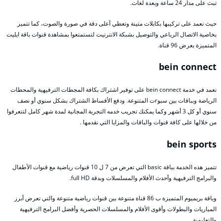
تبث على مدار 24 ساعة وبعدة لغات.
حيث نعمد على تركيبها بكابلات متينة وتعطي أعلى دقة في صورة والصوت، كما تتميز
بخاصية الاتصال الرباعي والتوصيل بشبكة الانترنيت لتستمتعوا بمشاهدة قنوات باقة ايليت
المتميزة بعرض 96 قناة.
bein connect
نعمد في خدمة bein connect على توفير اشتراك بكافة المجطات الترفيهية والمحطات
الرياضة وبباقات بين سبوrت المتنوعة. ودفع الأقساط الشتراك بشكل سنوي أو نصف
سنوي أو كل 3 أشهر وكما يمكنك تجريب خدمه التجربة المجانية لمدة شهر كامل لتتعرفوا
من خلالها على كافة قنوات والباقات والمزايا التي نقدمها .
bein sports
تتميز هذه الخدمة بباقة basic التي تعرض من 7 ل 10 قنوات رياضية مع قنوات الأطفال
والبرامج الترفيهية وأحدث الأفلام والمسلسلات وبدقة full HD.
وباقة بريميوم المتميزة ب 86 قناة متنوعة بين قنوات رياضية متنوعة والتي تعرض أبرز
المباريات والبطولات وأقوى الأفلام والمسلسلات الحصرية وأفضل البرامج الترفيهية
والتعليمية.