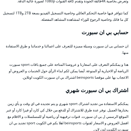
وتعرض بخاصية 4Kفائقة الجودة وتقدم كافة القنوات 1080p لصورة عالية الدقة.
كما تتوافر فيها خاصية التحكم العائلي وخاصية التسجيل الفيديو بسعة 2TB و1TB لتسجيل
كل ما فاتك وخاصية الرجوع للوراء لمشاهدة المشاهد المفضلة.
حسابي بي ان سبورت
ان حسابي بى ان سبورت وسيلة مميزة للتعرف على اعمالنا و خدماتنا و طرق الاستفادة
منها.
هذا و يمكنكم التعرف على اسعارنا و عروضنا المتاحة على جميع باقات sport سبورت
الرياضة أو الاخبارية أو المنوعة. أيضا يمكن لكم ابداء الرأي حول الخدمات و العروض أو
الاعجاب بها على موقعنا beinsports اشتراك بي ان سبورت الكويت اونلاين.
اشتراك بي ان سبورت شهري
يمكنكم الاستفادة من تجديد اشتراك sport شهري و يتم تجديده في اي وقت و بأي زمن
يختارها العميل. نوفر عدة طرق للاشتراك أو للدفع من خلال كي كارد أو فيزا كارد أو عبر
الموقع الرسمي ل بي ان سبورت. قنوات ترفيهية أو رياضية أو للمسلسلات و الافلام مع
افضل العروض و الاسعار لقنوات beinsports اهلا بكم في الكويت sport تجديد بي ان
سبورت الكويت اون لاين.