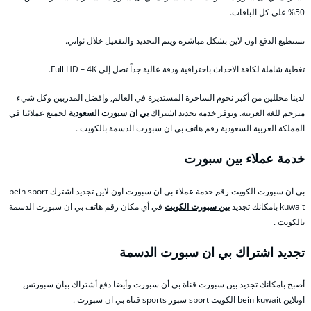
50% على كل الباقات.
تستطيع الدفع اون لاين بشكل مباشرة ويتم التجديد والتفعيل خلال ثواني.
تغطية شاملة لكافة الاحداث باحترافية ودقة عالية جداً تصل إلى Full HD – 4K.
لدينا محللين من أكبر نجوم الساحرة المستديرة في العالم, وافضل المدربين وكل شيء
مترجم للغة العربيه. ونوفر خدمة تجديد اشتراك
بي ان سبورت السعودية
لجميع عملائنا في
المملكة العربية السعودية رقم هاتف بي ان سبورت الدسمة بالكويت .
خدمة عملاء بين سبورت
بي ان سبورت الكويت رقم خدمة عملاء بي ان سبورت اون لاين تجديد اشترك bein sport
kuwait بامكانك تجديد
بين سبورت الكويت
في أي مكان رقم هاتف بي ان سبورت الدسمة
بالكويت .
تجديد اشتراك بي ان سبورت الدسمة
أصبح بامكانك تجديد بين سبورت قناة بي أن سبورت وأيضا دفع أشتراك ببان سبورتس
اونلاين bein kuwait الكويت sport سبور sports قناة بي ان سبورت .