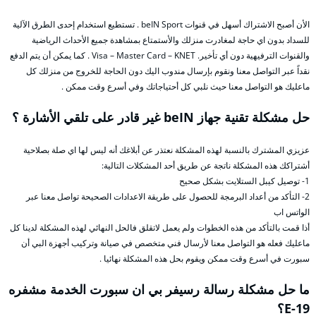
الأن أصبح الاشتراك أسهل في قنوات beIN Sport . تستطيع استخدام إحدى الطرق الآلية
للسداد بدون اي حاجة لمغادرت منزلك والأستمتاع بمشاهدة جميع الأحداث الرياضية
والقنوات الترفيهية دون أي تأخير. Visa – Master Card – KNET . كما يمكن أن يتم الدفع
نقداً عبر التواصل معنا ونقوم بإرسال مندوب اليك دون الحاجة للخروج من منزلك كل
ماعليك هو التواصل معنا حيث نلبي كل أحتياجاتك وفي أسرع وقت ممكن .
حل مشكلة تقنية جهاز beIN غير قادر على تلقي الأشارة ؟
عزيزي المشترك بالنسبة لهذه المشكلة نعتذر عن أبلاغك أنه ليس لها اي صلة بصلاحية
أشتراكك هذه المشكلة ناتجة عن طريق أحد المشكلات التالية:
1- توصيل كيبل الستلايت بشكل صحيح
2- التأكد من أعداد البرمجة للحصول على طريقة الاعدادات الصحيحة تواصل معنا عبر
الواتس اب
أذا قمت بالتأكد من هذه الخطوات ولم يعمل لاتقلق فالحل النهائي لهذه المشكلة لدينا كل
ماعليك فعله هو التواصل معنا لأرسال فني متخصص في صيانة وتركيب أجهزة البي أن
سبورت في أسرع وقت ممكن ويقوم بحل هذه المشكلة نهائيا .
ما حل مشكلة رسالة رسيفر بي ان سبورت الخدمة مشفره
E-19؟