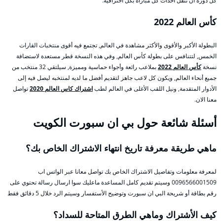
كل دورة أن تنقل أحداث كل مباراة بكل احترافية.
كأس العالم 2022
البطولة الأكبر والأقوى والأكثر مشاهدة في العالم, تجتمع فيه أقوى منتخبات القارات
الخمس, لتتنافس على بطولة كأس العالم, وفي هذه النسخة قطر مستعدة لاستضافة
نسخة
كأس العالم 2022
بملاعب رائعة وأجواء حماسية ومميزة, سيلتقي 32 منتخب من
جميع أنحاء العالم, ويكون كل لاعب جاهز لتقديم أفضل ما لديه لمنتخبه ليصل فيه إلى
الأدوار المتقدمة, ونيل اللقب الأغلى في العالم لطب
اشتراك كاس العالم 2020
تواصل
معنا الان.
أسئلة شائعة حول بي ان سبورت الكويت
ماهي طريقة معرفة تاريخ انتهاء الاشتراك الخاص بك؟
لمعرفة معلومات وتفاصيل الاشتراك الخاص بك تواصل معانا عبر الواتس اب
0096566001509 وسيتم تقديم كامل المساعدة ماعليك سوا ارسال رسالة تحتوي على
رقم بطاقة أو شريحة البي ان سبورت وتوضيح الأستفسار وسيتم الرد خلال 5 دقائق فقط
كيف الأشتراك وماهي الطرق المتاحة للسداد؟