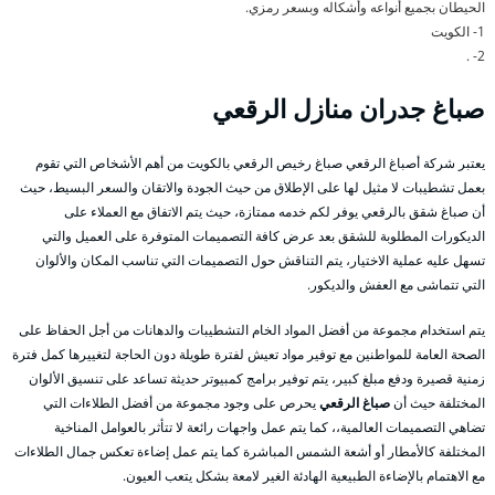
الحيطان بجميع أنواعه وأشكاله وبسعر رمزي.
1- الكويت
2- .
صباغ جدران منازل الرقعي
يعتبر شركة أصباغ الرقعي صباغ رخيص الرقعي بالكويت من أهم الأشخاص التي تقوم
بعمل تشطيبات لا مثيل لها على الإطلاق من حيث الجودة والاتقان والسعر البسيط، حيث
أن صباغ شقق بالرقعي يوفر لكم خدمه ممتازة، حيث يتم الاتفاق مع العملاء على
الديكورات المطلوبة للشقق بعد عرض كافة التصميمات المتوفرة على العميل والتي
تسهل عليه عملية الاختيار، يتم التناقش حول التصميمات التي تناسب المكان والألوان
التي تتماشى مع العفش والديكور.
يتم استخدام مجموعة من أفضل المواد الخام التشطيبات والدهانات من أجل الحفاظ على
الصحة العامة للمواطنين مع توفير مواد تعيش لفترة طويلة دون الحاجة لتغييرها كمل فترة
زمنية قصيرة ودفع مبلغ كبير، يتم توفير برامج كمبيوتر حديثة تساعد على تنسيق الألوان
المختلفة حيث أن
صباغ الرقعي
يحرص على وجود مجموعة من أفضل الطلاءات التي
تضاهي التصميمات العالمية،، كما يتم عمل واجهات رائعة لا تتأثر بالعوامل المناخية
المختلفة كالأمطار أو أشعة الشمس المباشرة كما يتم عمل إضاءة تعكس جمال الطلاءات
مع الاهتمام بالإضاءة الطبيعية الهادئة الغير لامعة بشكل يتعب العيون.