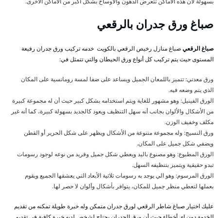
بسهولة لأن هذه الأماكن تتعرض الدهون والأوساخ بشكل أكبر من الأماكن الأخرى.
صباغ ورق جدران بالرقعي
صباغ الرقعي
صباغ منازل رخيص الرقعي بالكويت خدمه تركيب ورق جدران رفيعة
المستوى حيث يتم تركيب كل أنواع ورق الحيطان والتي تتمثل في:
ورق معدني: تتميز باللمعان الجميل ويساعد على ضفا لمسة رومانسية على المكان
الذي يتم وضعه فيه.
الورق الفينيل: وهو مشهور للغاية ويتم استخدامه بشكل كبير حيث أن له مجموعة كبيرة
من الأشكال والألوان بجانب أنه سهل التنظيف ويعود كالجديد بسهولة كبيرة، كما أنه غير
مكلف وخفيف الوزن.
ورق النسيج: وله مجموعة متنوعة من الأشكال ويظهر على شكل الحرير أو القطن
ويضفي شكل جميل على المكان.
الورق المطبوع: وهو مصنوع باليد ويعطي شكل جميل وفريد من نوعه لوجود رسومات
تبدو حقيقية ويتميز بتنظيفه السهل.
الورق المرسوم: وهو الي يوجد به رسومات ثلاثية الأبعاد التي يعشقها الجميع ويقوم
بعملها لتعطي منظر جميل للمكان، يتوافر بأشكال وألوان لا حصر لها.
عليك اختيار صباغ شاطر الرقعي لورق جدران متمكن وله خبرة طويلة تمكنه من تقديم
الخدمة دون اي أخطاء حيث أن ورق الجدران يحتاج لشخص لديه خبرة كافية في تقديم