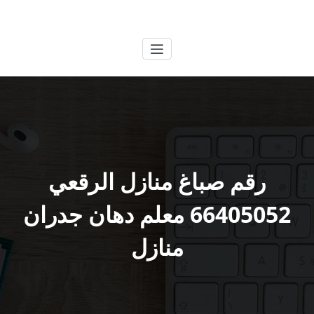
لتجاوز
الكويتية
خدمات وظائف بالكويت
لى
لمحتوى
رقم صباغ منازل الرقعي
66405052 معلم دهان جدران
منازل