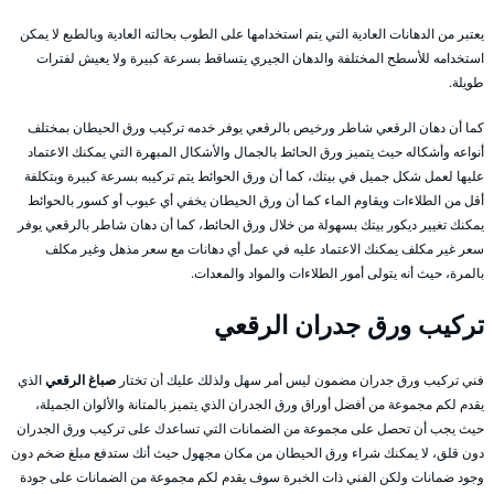
يعتبر من الدهانات العادية التي يتم استخدامها على الطوب بحالته العادية وبالطبع لا يمكن
استخدامه للأسطح المختلفة والدهان الجيري يتساقط بسرعة كبيرة ولا يعيش لفترات
طويلة.
كما أن دهان الرقعي شاطر ورخيص بالرقعي يوفر خدمه تركيب ورق الحيطان بمختلف
أنواعه وأشكاله حيث يتميز ورق الحائط بالجمال والأشكال المبهرة التي يمكنك الاعتماد
عليها لعمل شكل جميل في بيتك، كما أن ورق الحوائط يتم تركيبه بسرعة كبيرة وبتكلفة
أقل من الطلاءات ويقاوم الماء كما أن ورق الحيطان يخفي أي عيوب أو كسور بالحوائط
يمكنك تغيير ديكور بيتك بسهولة من خلال ورق الحائط، كما أن دهان شاطر بالرقعي يوفر
سعر غير مكلف يمكنك الاعتماد عليه في عمل أي دهانات مع سعر مذهل وغير مكلف
بالمرة، حيث أنه يتولى أمور الطلاءات والمواد والمعدات.
تركيب ورق جدران
الرقعي
فني تركيب ورق جدران مضمون ليس أمر سهل ولذلك عليك أن تختار
صباغ الرقعي
الذي
يقدم لكم مجموعة من أفضل أوراق ورق الجدران الذي يتميز بالمتانة والألوان الجميلة،
حيث يجب أن تحصل على مجموعة من الضمانات التي تساعدك على تركيب ورق الجدران
دون قلق، لا يمكنك شراء ورق الحيطان من مكان مجهول حيث أنك ستدفع مبلغ ضخم دون
وجود ضمانات ولكن الفني ذات الخبرة سوف يقدم لكم مجموعة من الضمانات على جودة