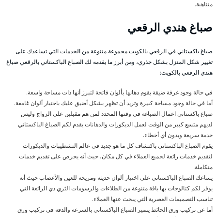
متناهية.
صباغ هندي الرقعي
صباغ باكستاني في الرقعي بالكويت مجموعة متنوعة من الخدمات التي تساعدك على
تغيير شكل المنزل بشكل جذري، ومن أبرز ما يقدمه لك الصباغ الباكستاني بالرقعي صباغ
هندي الرقعي بالكويت:
في حالة وجود غرفة ضيقة يقوم دهانها بألوان فاتحة لتبرز أنها ذات مساحة واسعة.
أما في حالة وجود مساحة كبيرة وتريد أن تظهر بشكل أضيق عليك باختيار ألوان غامقة.
صباغ باكستاني اعمال الصباغة في وقتها المحدد لمن هم مقبلين على الزواج وليس
لديهم متسع كبير من الوقت لعمل الديكورات والدهانات يقدم لكم الصباغ الباكستاني
خدمة سريعة وبدون أي أخطاء.
يقوم الصباغ الباكستاني باكتشاف كل ما هو جديد في عالم التشطيبات والديكورات
لتقديم خدمات رائعة لجميع العملاء في كل مكان، حيث أنه يحرص على تقديم خدمات
متكاملة.
يساعك الصباغ الباكستاني على اختيار ألوان حديثة ومريحة للعين والأعصاب حيث أنه
يوفر لكم كتالوجات بها باقة متنوعة من الطلاءات والرسومات الثري دي الرائعة التي
تناسب التصميمات العصرية التي يبحث عنها العملاء.
أما عن تركيب ورق الحائط يتميز الصباغ الباكستاني بالسرعة والدقة في تركيب ورق