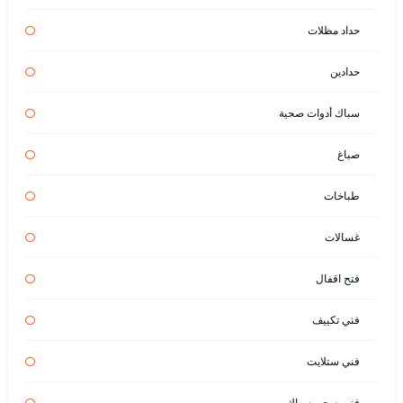
حداد مظلات
حدادين
سباك أدوات صحية
صباغ
طباخات
غسالات
فتح اقفال
فني تكييف
فني ستلايت
فني صحي سباك