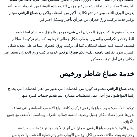
الخدمة، لا يمكنك الاستعانة بشخص غير مؤهل لتقديم هذه النوعية من الخدمات حيث أنه
يعرض الورق للتلف ومن ثم دفع تكاليف أكبر من المعتاد، ولكن مع
صباغ الرقعي
سيتم
توفير خدمة تركيب ورق جدران من غير أي تأخير وبشكل احترافي.
حيث أنه يقوم بتركيب ورق الجدران لكل شيء موجود بالمنزل حيث يتم استخدامه
للطاولات والكراسي والسرير ليعطي شكل جمالي لا يقاوم، كما يتم تركيبه للسلالم
ليضيف لمسة فنية جميلة للمكان، كما أن تركيب ورق الجدران يساعد على تجديد شكل
المنزل بدون تكاليف باهظة، يقدم لكم
صباغ الرقعي
خدمه تركيب ورق الجدران بسعر غير
مكلف وفي أقل توقيت ممكن.
خدمة صباغ شاطر ورخيص
يقدم
صباغ الرقعي
مجموعة كبيرة من الخدمات التي تعتبر من أهم الخدمات التي يحتاج
إليها المواطنون من أجل عمل تشطيبات ممتازة، يتم تقديم خدمات كثيرة منها:
تركيب الأسقف: يقوم صباغ بالرقعي تركيب كافة أنواع الأسقف المعلقة والتي تساعد
بدورها على إعطاء مكان جميل وتضيف لمسة جمالية للغرف وتتناسب الأسقف مع جميع
الأذواق.
دهان الأبواب: يقوم
صباغ الرقعي
بدهان كل أنواع الأبواب والنوافذ متا بين خشبية
وحديدية، يوجد طلاء مخصص لكل نوع من الأبواب حتى يتم حماية الخشب والحديد من