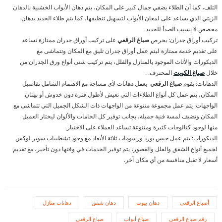
التلف، كما أن الطلاء يضفي جمال كبير على المكان، يتم دهان الأبواب الخشبية بالدهان
الزيتي الذي يساعد على لمعان الأبواب لتسهيل تنظيفها، كما يتم طلاء الحديد بدهان
مخصص لا يسبب الصدأ للحديد.
تركيب أوراق جدران: يحرص
صباغ الرقعي
على تركيب أوراق جدران ممتازة تساعد
على تقديم خدمة ممتازة ليتم عمل أوراق جدران تليق مع المكان وتتماشى مع
الديكورات والأثاث الموجود بالمنازل والفلل، يتم تركيب شتى أنواع ورق الجدران من
خلال
صباغ الكويت
المحترف. .
الدهانات: يقوم
صباغ الرقعي
بعمل دهانات لأي مساحة مع الاهتمام الشامل تفاصيل
المكان، يتم عمل كل أنواع الطلاءات التي تعيش لأطول فترة دون خدوش أو بهتان.
الواجهات: يتم عمل مجموعة متنوعة من الواجهات ذات الشكل الجميل التي تتماشى مع
المكان وتضيف لمسة فنية جميلة، بجانب توفير كل الخامات والألوان ليختار العميل
منها لوجود كتالوجات كثيرة ومتنوعة تساعد العملاء على الاختيار.
الديكورات: يتم عمل جبس بورد ورسومات ثلاثة الأبعاد مع وجود تشطيبات سوبر لوكس
لجميع أنواع الشقق والفلل والقصور، يتم توفير الخدمات في وقتها دون تأخير، مع تقديم
أسعار لا تقبل منافسة من أي مكان آخر.
أصباغ الرقعي
دهان بيوت
دهان شقق
دهانات منازل
رقم صباغ الرقعي
صباغ أبواب
صباغ الرقعي