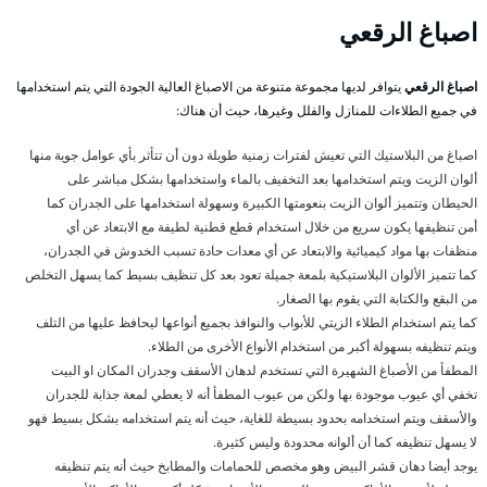
اصباغ
الرقعي
اصباغ الرقعي
يتوافر لديها مجموعة متنوعة من الاصباغ العالية الجودة التي يتم استخدامها
في جميع الطلاءات للمنازل والفلل وغيرها، حيث أن هناك:
اصباغ من البلاستيك التي تعيش لفترات زمنية طويلة دون أن تتأثر بأي عوامل جوية منها
ألوان الزيت ويتم استخدامها بعد التخفيف بالماء واستخدامها بشكل مباشر على
الحيطان وتتميز ألوان الزيت بنعومتها الكبيرة وسهولة استخدامها على الجدران كما
أمن تنظيفها يكون سريع من خلال استخدام قطع قطنية لطيفة مع الابتعاد عن أي
منظفات بها مواد كيميائية والابتعاد عن أي معدات حادة تسبب الخدوش في الجدران،
كما تتميز الألوان البلاستيكية بلمعة جميلة تعود بعد كل تنظيف بسيط كما يسهل التخلص
من البقع والكتابة التي يقوم بها الصغار.
كما يتم استخدام الطلاء الزيتي للأبواب والنوافذ بجميع أنواعها ليحافظ عليها من التلف
ويتم تنظيفه بسهولة أكبر من استخدام الأنواع الأخرى من الطلاء.
المطفأ من الأصباغ الشهيرة التي تستخدم لدهان الأسقف وجدران المكان او البيت
تخفي أي عيوب موجودة بها ولكن من عيوب المطفأ أنه لا يعطي لمعة جذابة للجدران
والأسقف ويتم استخدامه بحدود بسيطة للغاية، حيث أنه يتم استخدامه بشكل بسيط فهو
لا يسهل تنظيفه كما أن ألوانه محدودة وليس كثيرة.
يوجد أيضا دهان قشر البيض وهو مخصص للحمامات والمطابخ حيث أنه يتم تنظيفه