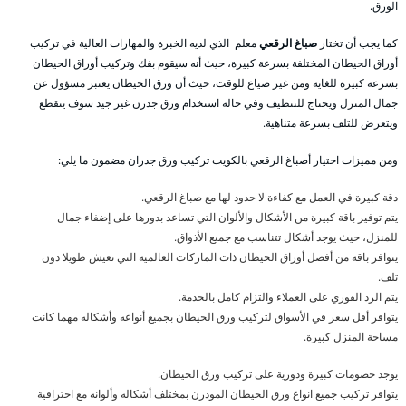
الورق.
كما يجب أن تختار
صباغ الرقعي
معلم الذي لديه الخبرة والمهارات العالية في تركيب
أوراق الحيطان المختلفة بسرعة كبيرة، حيث أنه سيقوم بفك وتركيب أوراق الحيطان
بسرعة كبيرة للغاية ومن غير ضياع للوقت، حيث أن ورق الحيطان يعتبر مسؤول عن
جمال المنزل ويحتاج للتنظيف وفي حالة استخدام ورق جدرن غير جيد سوف ينقطع
ويتعرض للتلف بسرعة متناهية.
ومن مميزات اختيار أصباغ الرقعي بالكويت تركيب ورق جدران مضمون ما يلي:
دقة كبيرة في العمل مع كفاءة لا حدود لها مع صباغ الرقعي.
يتم توفير باقة كبيرة من الأشكال والألوان التي تساعد بدورها على إضفاء جمال
للمنزل، حيث يوجد أشكال تتناسب مع جميع الأذواق.
يتوافر باقة من أفضل أوراق الحيطان ذات الماركات العالمية التي تعيش طويلا دون
تلف.
يتم الرد الفوري على العملاء والتزام كامل بالخدمة.
يتوافر أقل سعر في الأسواق لتركيب ورق الحيطان بجميع أنواعه وأشكاله مهما كانت
مساحة المنزل كبيرة.
يوجد خصومات كبيرة ودورية على تركيب ورق الحيطان.
يتوافر تركيب جميع انواع ورق الحيطان المودرن بمختلف أشكاله وألوانه مع احترافية