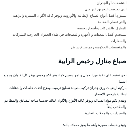
التشققات أو الجدران
التي تعرضت للحريق عبر فني
نستورد أفضل أنواع الصباغ الإيطالية والأوروبية ونوفر كافة الألوان المميزة والزاهية
والتي تعطي الفخامة
للمنازل والشركات وبأسعار رخيصة
نستخدم أفضل المعدات والأجهزة والمضخات في طلاء الجدران الخارجية للشركات
والسفارات
والمؤسسات الحكومية رقم صباغ شاطر
صباغ منازل رخيص الرابية
نحن نعتمد على نخبة من العمال والمهندسين كما نوفر لكم رخيص يوفر كل الالوان وجميع
استيل
باركية ارضيات ورق جدران تركيب صيانة تصليح ترميب ومزج احدث خلطات والدهانات
ايطالية بارخص الاسعار
ونقدم لكم مواد الصباغة ونوفر كافة الأنواع والألوان لذلك خدمتنا متاحة للفنادق والمطاعم
والمكاتب أيضاً
والصيدليات والمحلات التجارية
ونوفر خدمات مميزة وأهم ما يميز خدماتنا بأنه: