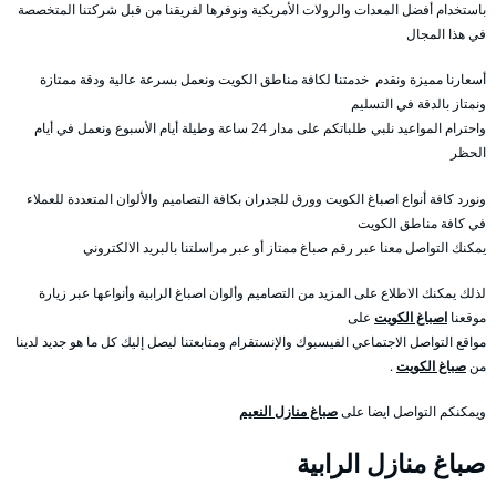
باستخدام أفضل المعدات والرولات الأمريكية ونوفرها لفريقنا من قبل شركتنا المتخصصة
في هذا المجال
أسعارنا مميزة ونقدم خدمتنا لكافة مناطق الكويت ونعمل بسرعة عالية ودقة ممتازة
ونمتاز بالدقة في التسليم
واحترام المواعيد نلبي طلباتكم على مدار 24 ساعة وطيلة أيام الأسبوع ونعمل في أيام
الحظر
ونورد كافة أنواع اصباغ الكويت وورق للجدران بكافة التصاميم والألوان المتعددة للعملاء
في كافة مناطق الكويت
يمكنك التواصل معنا عبر رقم صباغ ممتاز أو عبر مراسلتنا بالبريد الالكتروني
لذلك يمكنك الاطلاع على المزيد من التصاميم وألوان اصباغ الرابية وأنواعها عبر زيارة
موقعنا
اصباغ الكويت
على
مواقع التواصل الاجتماعي الفيسبوك والإنستقرام ومتابعتنا ليصل إليك كل ما هو جديد لدينا
من
صباغ الكويت
.
ويمكنكم التواصل ايضا على
صباغ منازل النعيم
صباغ منازل الرابية