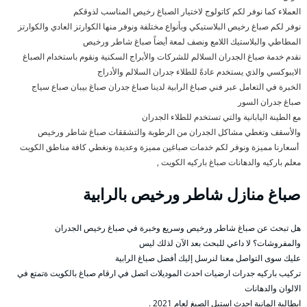
العملاء كما نوفر لكم كاتولوج لاختيار الصباغ رخيص المناسب لذوقكم
نوفر لكم صباغ رخيص البلاستيكي وبأنواع مختلفة ونوفر منها الكوارتز العادي والكوارتز
المطاطي والبلاستيك اللامع ونصف لمعة أيضاً صباغ شاطر ورخيص
نقدم خدمة صباغ الجدران السلالم للشركات والأبراج السكنية ونقوم باستخدام الصباغ
الايبوكسي والذي يستخدم عادةً للطلاء جدران السلالم والأدراج
الخبرة في التعامل عبر فني صباغ الرابية لدينا صباغ جدران صباغ بيبان صباع سياج
صباغ جدران السور
مع الطينة اليابانية والتي تستخدم للطلاء الجدران
والأسقف وتغطي مشاكل الجدران من الرطوبة والتشققات صباغ شاطر ورخيص
أسعارنا مميزة ونوفر لكم خدمات صباغين مميزة وعديدة ونغطي كافة مناطق الكويت
معلم باركيه والدهانات صباغ باركيه الكويت ,
صباغ منازل شاطر ورخيص بالرابية
هل تبحث عن صباغ شاطر ورخيص وسريع وخبرة في صباغ رخيص الجدران
والمفروشات؟ لا داعي للبحث بعد الآن لذلك ليس
عليك سوى التواصل معنا لنرسل إليك أفضل صباغ الرابية
تركيب باركيه جدرات ارضيات احدث الموديلات اتصل في ارقام صباغ بالكويت ةتمتع في
الالوان والدهانات
ايطالية المانية احدث استيل الصبغ لعام 2021 .