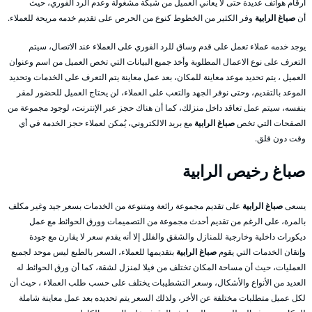
أرقام هواتف عديدة حتى لا يعاني العميل من شبكة مشغولة وعدم الرد الفوري، حيث
أن
صباغ الرابية
وفر الكثير من الخطوط كنوع من الحرص على تقديم خدمه مريحة للعملاء.
يوجد خدمه عملاء تعمل على قدم وساق للرد الفوري على العملاء عند الاتصال، سيتم
التعرف على نوع الاعمال المطلوبة وأخذ جميع البيانات التي تخص العميل من اسم وعنوان
العميل ، يتم تحديد موعد معاينة للمكان، بعد عمل معاينة يتم التعرف على الخدمات وتحديد
الموعد بالتقديم، وحتى نوفر الجهد والتعب على العملاء، لن يحتاج العميل للحضور لمقر
بنفسه، سيتم عمل تعاقد داخل منزلك، كما أن هناك حجز عبر الإنترنت، لوجود مجموعة من
الصفحات التي تخص
صباغ الرابية
مع بريد الالكتروني، يُمكن لعملاء حجز الخدمة في أي
وقت دون قلق.
صباغ رخيص الرابية
يسعى
صباغ الرابية
على تقديم مجموعة رائعة ومتنوعة من الخدمات بسعر جيد وغير مكلف
بالمرة، على الرغم من تقديم أحدث مجموعة من التصميمات وورق الحوائط مع عمل
ديكورات داخلية وخارجية للمنازل والشقق والفلل إلا أنه يقدم سعر لا يقارن مع جودة
وإتقان الخدمات التي يقوم
صباغ الرابية
بتقديمها للعملاء، السعر بالطبع ليس موحد لجميع
العمليات، حيث أن مساحة المكان تختلف من فيلا لمنزل لشقة، كما أن ورق الحوائط له
العديد من الأنواع والأشكال، وسعر التشطيبات يختلف على حسب طلب العملاء ، حيث أن
لكل عميل متطلبات مختلفة عن الأخر، ولذلك السعر يتم تحديده بعد عمل معاينة شاملة