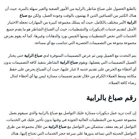
بالطبع الحصول على صباغ شاطر بالرابية من الأمور الصعبة والغير سهلة بالمرة، حيث أن
هناك الكثير من الصباغين الذين لا يهتمون بالوقت وجودة العمل، ولكن مع
صباغ
الرابية
الأمر مختلف بالكامل، حيث أنه يمتلك مجموعة كبيرة من المهارات تجعله الاختيار
الأمثل لتقديم خدمات الديكورات والتشطيبات، حيث أن الصباغ الشاطر هو ما يقدم جميع
الخدمات التي تخص التشطيبات ومنها الجبس بورد والدهانات وغيرها، كما أنه يقوم بعرض
مجموعة متنوعة من التصميمات الحصرية التي تتناسب مع أي مساحة.
يتم التحدث مع العميل ومن ثم عرض التصميمات المتوفرة لدي
صباغ الرابية
حتى يختار
العميل التصميمات التي يفضلها، ويقوم
صباغ الرابية
الشاطر بتنفيذ كافة التصميمات بدون
أي أخطاء مع الحرص على تقديم خدمه لا غبار عليها، حيث أن الصباغ يحرص على حفظ
مكانته وسط العملاء الكرام من خلال تقديم تصميمات ممتازة ليس بها أي أخطاء لتنال
رضاء كافة العملاء.
رقم صباغ بالرابية
إن كنت تريد عمل ديكورات ممتازة عليك التواصل مع صباغ بالرابية والذي سيقوم بعمل
مجموعة حصرية من التشطيبات العالية الجودة في وقتها بدون تأخير عليك في الخدمات،
التواصل لم يعد معقد، ستتمكن من التواصل مع
صباغ الرابية
من خلال مجموعة من طرق
التواصل الحديثة التي تساعد بدورها على سرعة حجز الخدمات التي تحتاج إليها، هناك