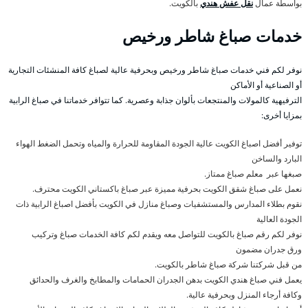
بواسطة عمال
نقل عفش هندي
بالكويت.
خدمات صباغ شاطر ورخيص
نوفر لكم فني خدمات صباغ شاطر ورخيص وبحرفية عالية لصباغ كافة المنشئات التجارية
أو الصناعية أو الأماكن
الترفيهية كالمولات والمنتجعات بألوان جذابة وعصرية. كما تتوافر خدماتنا في صباغ الرابية
بمزايا أخرى:
توفير أفضل اصباغ الكويت عالية الجودة المقاومة للحرارة والمياه وتحمل الضغط الهواء
البارد والساخن
صبغها عبر معلم صباغ ممتاز.
نعمل على صباغ شقق الكويت بحرفية مميزة عبر صباغ باكستاني الكويت محترف.
نقوم بطلاء المدارس والمستشفيات وصباغ منازل في الكويت بأفضل اصباغ الرابية ذات
الجودة العالية
نوفر لكم رقم صباغ بالكويت للتواصل معه ويقدم لكم كافة الخدمات صباغ وتركيب
ورق جدران مضمون
من قبل شركتنا شركة صباغ شاطر بالكويت.
يعمل فني صباغ هندي الكويت بدهن الجدران الحمامات والمطابخ والغرف والحدائق
وكافة أرجاء المنزل وبحرفية عالية.