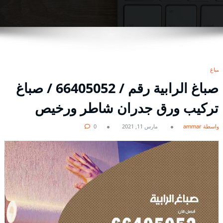
صباغ
صباغ الرابية رقم / 66405052 / صباغ
تركيب ورق جدران شاطر ورخيص
بواسطة ammar
مارس 11, 2021
0