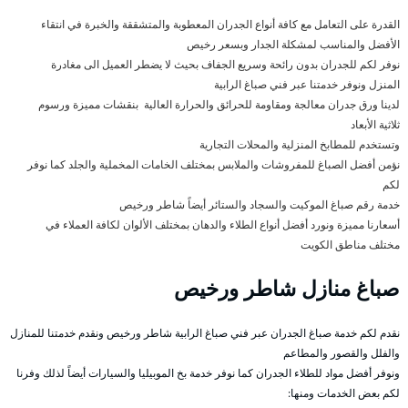
القدرة على التعامل مع كافة أنواع الجدران المعطوبة والمتشققة والخبرة في انتقاء
الأفضل والمناسب لمشكلة الجدار وبسعر رخيص
نوفر لكم للجدران بدون رائحة وسريع الجفاف بحيث لا يضطر العميل الى مغادرة
المنزل ونوفر خدمتنا عبر فني صباغ الرابية
لدينا ورق جدران معالجة ومقاومة للحرائق والحرارة العالية بنقشات مميزة ورسوم
ثلاثية الأبعاد
وتستخدم للمطابخ المنزلية والمحلات التجارية
نؤمن أفضل الصباغ للمفروشات والملابس بمختلف الخامات المخملية والجلد كما نوفر
لكم
خدمة رقم صباغ الموكيت والسجاد والستائر أيضاً شاطر ورخيص
أسعارنا مميزة ونورد أفضل أنواع الطلاء والدهان بمختلف الألوان لكافة العملاء في
مختلف مناطق الكويت
صباغ منازل شاطر ورخيص
نقدم لكم خدمة صباغ الجدران عبر فني صباغ الرابية شاطر ورخيص ونقدم خدمتنا للمنازل
والفلل والقصور والمطاعم
ونوفر أفضل مواد للطلاء الجدران كما نوفر خدمة بخ الموبيليا والسيارات أيضاً لذلك وفرنا
لكم بعض الخدمات ومنها: