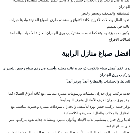
القدرة على تركيب ورق الجدران جيبس بورد والتي تتميز بنقشات متعددة وتستخدم
للجدران
المتشققة والمتعفنة وبسعر رخيص
نتعهد الفلل وصالات الأفراح بكافة الأنواع ونستخدم طرق الصباغ الحديثة ولدينا خبرات
عالية في تصميم
ديكورات مميزة وحديثة كما نقدم خدمة تركيب ورق الجدران العازلة للأصوات والخاصة
لصالات الأفراح
أفضل صباغ منازل الرابية
نوفر لكم أفضل صباغ بالكويت ذو خبرة عالية محلية وأجنبية في رقم صباغ رخيص للجدران
وتركيب ورق الجدران
للحائط والحمامات والمطابخ أيضاً ونوفر أيضاً
خدمة تركيب ورق جدران بنقشات ورسومات مميزة تتماشى مع كافة أذواق العملاء كما
نوفر ورق جدران لغرف الأطفال وغرف النوم أيضاً
نوفر خدمة تركيب جبس بورد للأسقف والجدران بموديلات مميزة وعصرية تتناسب مع
المنازل والمكاتب والفلل العصرية والكلاسيكية
لدينا ورق جدران بتصاميم ثلاثية الأبعاد وبألوان مميزة ونقشات جذابة نقوم بتركيبها عبر
فني صباغ الرابية
بخ السيارات والخزانات المائية والأسطح المعدنية كما نقوم ببخ الشتر للمحلات التجارية