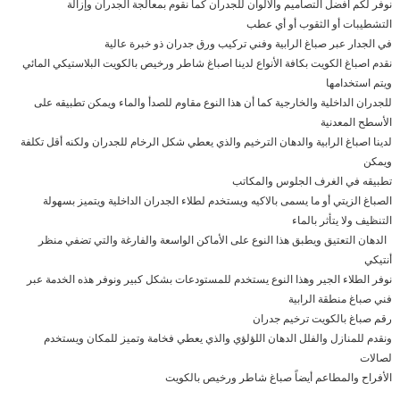
نوفر لكم أفضل التصاميم والألوان للجدران كما نقوم بمعالجة الجدران وإزالة
التشطيبات أو الثقوب أو أي عطب
في الجدار عبر صباغ الرابية وفني تركيب ورق جدران ذو خبرة عالية
نقدم اصباغ الكويت بكافة الأنواع لدينا اصباغ شاطر ورخيص بالكويت البلاستيكي المائي
ويتم استخدامها
للجدران الداخلية والخارجية كما أن هذا النوع مقاوم للصدأ والماء ويمكن تطبيقه على
الأسطح المعدنية
لدينا اصباغ الرابية والدهان الترخيم والذي يعطي شكل الرخام للجدران ولكنه أقل تكلفة
ويمكن
تطبيقه في الغرف الجلوس والمكاتب
الصباغ الزيتي أو ما يسمى بالاكيه ويستخدم لطلاء الجدران الداخلية ويتميز بسهولة
التنظيف ولا يتأثر بالماء
الدهان التعتيق ويطبق هذا النوع على الأماكن الواسعة والفارغة والتي تضفي منظر
أنتيكي
نوفر الطلاء الجير وهذا النوع يستخدم للمستودعات بشكل كبير ونوفر هذه الخدمة عبر
فني صباغ منطقة الرابية
رقم صباغ بالكويت ترخيم جدران
ونقدم للمنازل والفلل الدهان اللؤلؤي والذي يعطي فخامة وتميز للمكان ويستخدم
لصالات
الأفراح والمطاعم أيضاً صباغ شاطر ورخيص بالكويت