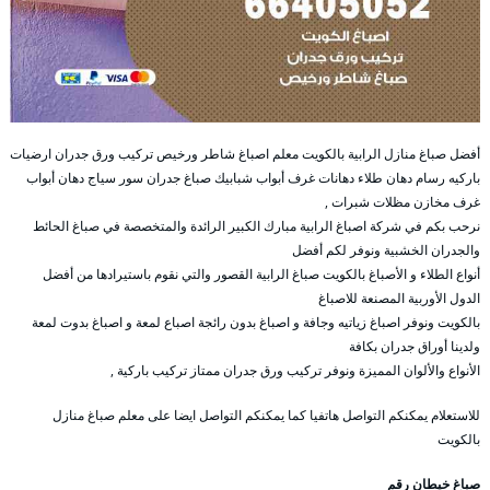
أفضل صباغ منازل الرابية بالكويت معلم اصباغ شاطر ورخيص تركيب ورق جدران ارضيات
باركيه رسام دهان طلاء دهانات غرف أبواب شبابيك صباغ جدران سور سياج دهان أبواب
غرف مخازن مظلات شبرات ,
نرحب بكم في شركة اصباغ الرابية مبارك الكبير الرائدة والمتخصصة في صباغ الحائط
والجدران الخشبية ونوفر لكم أفضل
أنواع الطلاء و الأصباغ بالكويت صباغ الرابية القصور والتي نقوم باستيرادها من أفضل
الدول الأوربية المصنعة للاصباغ
بالكويت ونوفر اصباغ زياتيه وجافة و اصباغ بدون رائجة اصباع لمعة و اصباغ بدوت لمعة
ولدينا أوراق جدران بكافة
الأنواع والألوان المميزة ونوفر تركيب ورق جدران ممتاز تركيب باركية ,
للاستعلام يمكنكم التواصل هاتفيا كما يمكنكم التواصل ايضا على معلم صباغ منازل
بالكويت
صباغ خيطان رقم