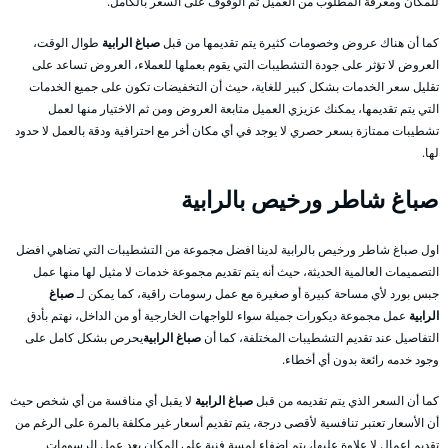
للمكان ومعرفة المطلوب من العميل ثم الوقوف على السعر بالكامل.
كما أن هناك عروض وخصومات كثيرة يتم تقديمها من قبل
صباغ الرابية
طوال الوقت،
العروض لا تؤثر على جودة التشطيبات التي يقوم بعملها للعملاء، العروض تساعد على
تقليل سعر الخدمات بشكل كبير للغاية، حيث أن التخفيضات تكون على جميع الخدمات
التي يتم تقديمها، يمكنك عزيزي العميل متابعة العروض ومن ثم الاختيار منها لعمل
تشطيبات ممتازة بسعر حصري لا يوجد في أي مكان أخر مع احترافية ودقة بالعمل لا حدود
لها.
صباغ شاطر ورخيص بالرابية
اول صباغ شاطر ورخيص بالرابية لدينا افضل مجموعة من التشطيبات التي تضاهي افضل
التصميمات العالمية الحديثة، حيث أنه يتم تقديم مجموعة خدمات لا مثيل لها منها عمل
جبس بورد لأي مساحة كبيرة أو صغيرة مع عمل رسومات راقية، كما يمكن لـ
صباغ
الرابية
عمل مجموعة ديكورات جميلة سواء للواجهات الخارجية أو من الداخل، نهتم بأدق
التفاصيل عند تقديم التشطيبات المختلفة، كما أن
صباغ الرابية
يحرص بشكل كامل على
وجود خدمه رائعة بدون أي أخطاء.
كما أن السعر الذي يتم تقديمه من قبل
صباغ الرابية
لا يقبل أي منافسة من أي شخص حيث
أن الأسعار تعتبر تنافسية لأقصى درجة، يتم تقديم أسعار غير مكلفة بالمرة على الرغم من
تقديم اعمال لا علاوة عليها، يتم إضفاء لمسة فنية على المكان بعد عمل الرسومات