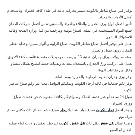
توفير فني صباغ شاطر بالكويت متميز بحرفية عالية في طلاء كافة الجدران وباستخدام
أفضل الأدوات والمعدات.
تأمين أفضل أنواع ورق الجدران والطلاء والغراء والمستوردة من أفضل شركات الدهان.
جميع المواد المستخدمة في عملية الصباغ مؤمنة ومرخصة من قبل وزارة الصحة وقابلة
للاستهلاك البشري.
نعمل على توفير أفضل صباغ شاطر الكويت اصباغ الرابية وبألوان مميزة وجذابة تعطي
للمكان رونق جميل وعصري.
نستخدم رولات وراق جدران بتقنية 3D وبرسمات وموديلات متعددة تناسب كافة الأذواق.
نعمل على تركيب ورق الجدران باستخدام معدات وتقنيات حديثة ليصبح بشكل متساو
وخال من فقاعات الهواء.
نوفر ورق جدران مقاوم للرطوبة والحرارة وضد الماء.
نوفر لكم خدماتنا في كافة أرجاء الكويت ويمكنكم التواصل معنا عبر رقم صباغ شاطر
الكويت
صباغ 24 ساعة أو عبر خدمة العملاء وسنوافيكم بكافة المعلومات عن خدمات صباغ
وورق الجدران
ونوفر افضل
نجار الكويت
صباغ ابواب شبابيك
نجار
صباغ خشب صباغ اثاث مكتبي صباغ
غرف نوم
ولدينا عمال
نقل عفش
نقل اثاث
نقل عفش الكويت
لترحيل العفش والاثاث اثناء عملية
الدهان او الصبغ