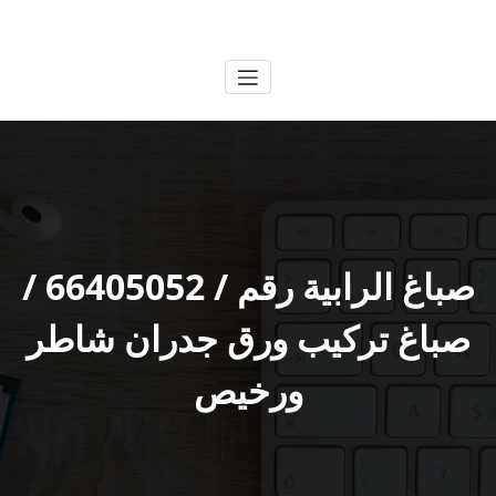
لتجاوز
الكويتية
خدمات وظائف بالكويت
لى
لمحتوى
صباغ الرابية رقم / 66405052 /
صباغ تركيب ورق جدران شاطر
ورخيص