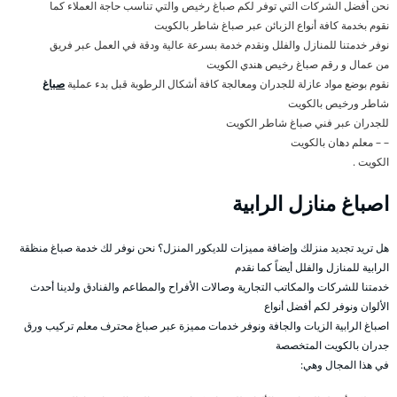
نحن أفضل الشركات التي توفر لكم صباغ رخيص والتي تناسب حاجة العملاء كما
نقوم بخدمة كافة أنواع الزبائن عبر صباغ شاطر بالكويت
نوفر خدمتنا للمنازل والفلل ونقدم خدمة بسرعة عالية ودقة في العمل عبر فريق
من عمال و رقم صباغ رخيص هندي الكويت
نقوم بوضع مواد عازلة للجدران ومعالجة كافة أشكال الرطوبة قبل بدء عملية
صباغ
شاطر ورخيص بالكويت
للجدران عبر فني صباغ شاطر الكويت
– – معلم دهان بالكويت
الكويت .
اصباغ منازل الرابية
هل تريد تجديد منزلك وإضافة مميزات للديكور المنزل؟ نحن نوفر لك خدمة صباغ منظقة
الرابية للمنازل والفلل أيضاً كما نقدم
خدمتنا للشركات والمكاتب التجارية وصالات الأفراح والمطاعم والفنادق ولدينا أحدث
الألوان ونوفر لكم أفضل أنواع
اصباغ الرابية الزيات والجافة ونوفر خدمات مميزة عبر صباغ محترف معلم تركيب ورق
جدران بالكويت المتخصصة
في هذا المجال وهي: