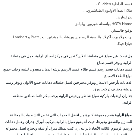
قسط الداخلية Glidden .
طلاء الصدأ الأوليوم الطباشيري. …
دن إدواردز.
HGTV Home بواسطة شيروين ويليامز.
توقيع فالسبار.
برات ولامبرت أكولاد. بالنسبة للرسامين وريشات المبتدئين ، يعد Pratt و Lambert
خيارًا جيدًا.
هل تبحث عن صباغ في منطقة القلاين؟ نحن في مركز اصباغ الرابية نعمل في منطقة
الرابية ونوفر قسم صباغ
قسم دهانات قسم رسم قسم طلاء قسم الرسم برشة الدهان متعدون لتلبية وجلب جمبع
انواع الطلاء الاصباغ
الدهانات بأرخص الاسعار ونوفر محترفين لعمل خلطات دهانات جمبع الألوان ونوفر رسم
بريشة محترف تركيب ورق
جداران ارضيات باركية صباغ شاطر ورخيص الرابية برحب بكم دائما صباغين منطقه
الرابية.
صباغ الرابية
يقدم مجموعة كبيرة من افضل الخدمات التي تخص التشطيبات المختلفة
للمنازل والشقق وغيرها، حيث أنه يقوم صباغ بالرابية بتركيب أوراق جدران وعمل دهانات
ورسم الرسوم الثلاثية الأبعاد بالرابية، إن كنت تمتلك منزل أو شقة وتحتاج لعمل مجموعة
من التشطيبات والديكور الداخلية أو الخارجية عليك أن تستعين ب
صباغ الرابية
الذي