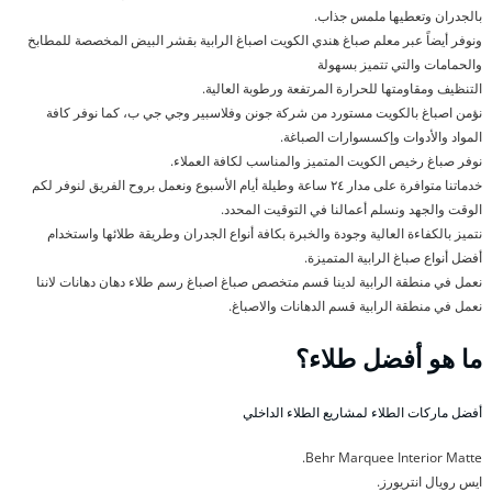
بالجدران وتعطيها ملمس جذاب.
ونوفر أيضاً عبر معلم صباغ هندي الكويت اصباغ الرابية بقشر البيض المخصصة للمطابخ
والحمامات والتي تتميز بسهولة
التنظيف ومقاومتها للحرارة المرتفعة ورطوبة العالية.
نؤمن اصباغ بالكويت مستورد من شركة جونن وفلاسبير وجي جي ب، كما نوفر كافة
المواد والأدوات وإكسسوارات الصباغة.
نوفر صباغ رخيص الكويت المتميز والمناسب لكافة العملاء.
خدماتنا متوافرة على مدار ٢٤ ساعة وطيلة أيام الأسبوع ونعمل بروح الفريق لنوفر لكم
الوقت والجهد ونسلم أعمالنا في التوقيت المحدد.
نتميز بالكفاءة العالية وجودة والخبرة بكافة أنواع الجدران وطريقة طلائها واستخدام
أفضل أنواع صباغ الرابية المتميزة.
نعمل في منطقة الرابية لدينا قسم متخصص صباغ اصباغ رسم طلاء دهان دهانات لاننا
نعمل في منطقة الرابية قسم الدهانات والاصباغ.
ما هو أفضل طلاء؟
أفضل ماركات الطلاء لمشاريع الطلاء الداخلي
Behr Marquee Interior Matte.
ايس رويال انتريورز.