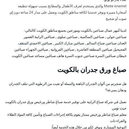
Matte enamel والذي يستخدم لغرف الأطفال والمطابخ بسبب سهولة تنظيفه
أسعارنا مميزة ونوفر خدمتنا لكافة مناطق الكويت ونعمل على مدار 24 ساعة دون إي
صوت أو ضجيج
لدينا أمهر عمال صباعين بالكويت وموزعين بجميع مناطق الكويت كالتالي:
صباعين حولي , صباعين السالمية , صباعين سلوى , صباغين الرابية القصور
العدان صباعين صباح السالم , صباغين مبارك الكبير , صباغين الاحمدي المنقف
الفحيحيل صباغين المنطقة العاشرة , صباغين الفروانية , صباغين الجهراء صباغين
خيطان صباغين السرة صباعين جنوب السرة هاتف صباغين مساجد صباغين الكويت.
صباغ ورق جدران بالكويت
هل ضجرتم من ألوان الجدران الباهتة والمملة أو تعبت من الرطوبة التي تتلف الجدران
ودهان بسرعة؟
نعمل في شركة صباغ الرابية على توفير خدمة صباغ شاطر ورخيص ورق جدران بالكويت
حيث نؤمن
معلم صباغ شاطر ورخيص ممتاز يقوم بكافة إجراءات الصباغ وتأمين كافة المواد الطلاء
والغراء ذات
النوعية الممتازة. ونوفر لكم من خلال هذه الخدمة أيضاً: