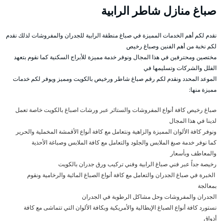
صباغ منازل شاطر الرابية
نقدم لكم أهم الخدمات المميزة في صباغ منطقة الرابية للجدران والمفروشات لذلك نقدم
لكم نخبة من أهم الفنين وصباغ رخيص
مختصين ومحترفين في هذا المجال ونوفر خدمة مميزة للأبراج السكنية كما نقوم بتعهد
الفلل والشركات وتسليمها في
الموعد المحدد ونقدم لكم رقم صباغ شاطر ورخيص بالكويت ومميز ويوفر لكم خدمات
مميزة منها:
صباغ رخيص كافة أنواع المفروشات والستائر عبر ورشات اصباغ بالكويت خاصة تعمل
لدينا في هذا المجال
ونوفر كافة الألوان المميزة والزاهية ونتعامل مع كافة أنواع الأقمشة المخملية والحرير
كما نوفر خدمة صبغ الملابس والجلود والتعامل مع كافة الملابس وصباغة الأحذية
والمعاطف وبأسعار
رخيصة جداً عبر فني صباغ الرابية وفني تركيب ورق جدران بالكويت
الخبرة في صباغ الجدران والتعامل مع كافة أنواع الصباغ المائية والرخامية ونقوم
بمعالجة
الجدران والمفروشات وحل مشاكل الرطوبة في الجدران
نستورد كافة أنواع الصباغ الإيطالية والأمريكية وبكافة الألوان التي تتماشى مع كافة
أذواق