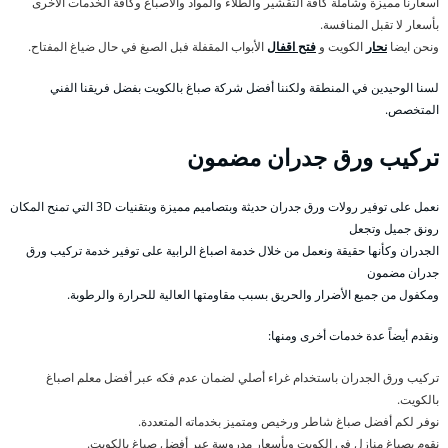
أسعارنا مميزة وشاملة كافة التقشير والطلاء والمواد والاصباغ وكافة الخدمات الأخرى
بأسعار لا تقبل المنافسة.
ونحن ايضا
نحار
الكويت و
فتح اقفال
الأبواب المقفلة فبل الصبغ في حال ضياغ المفتاح.
لسنا الوحيدين في المنطقة ولكننا أفضل شركة صباغ بالكويت بفضل فريقنا الفني
المتخصص.
تركيب ورق جدران مضمون
نعمل على توفير رولات ورق جدران حديثة وبتصاميم مميزة وبتقنيات 3D التي تمنح المكان
رونق جميل وتجعل
الجدران وكأنها حقيقة ونعمل من خلال خدمة اصباغ الرابية على توفير خدمة تركيب ورق
جدران مضمون
ومكفول من جميع الأضرار والحريق بسبب مقاومتها العالية للحرارة والرطوبة.
ونقدم أيضاً عدة خدمات أخرى ومنها:
تركيب ورق الجدران باستخدام غراء أصلي لضمان عدم فكه عبر أفضل معلم اصباغ
بالكويت.
نوفر لكم أفضل صباغ شاطر ورخيص ومتميز بخدماته المتعددة.
نقوم بصباغ منازل في الكويت وبأسعار مدروسة عبر أفضل صباغ بالكويت.