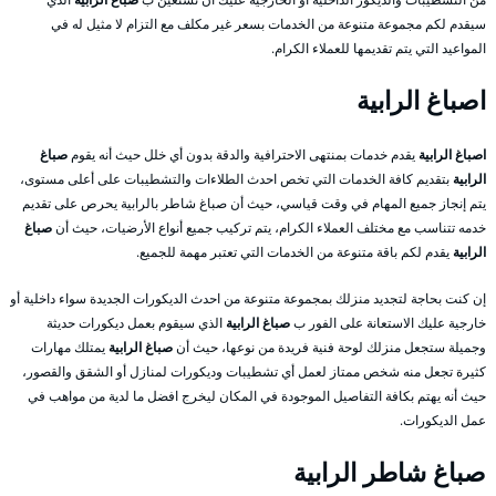
سيقدم لكم مجموعة متنوعة من الخدمات بسعر غير مكلف مع التزام لا مثيل له في
المواعيد التي يتم تقديمها للعملاء الكرام.
اصباغ الرابية
اصباغ الرابية
يقدم خدمات بمنتهى الاحترافية والدقة بدون أي خلل حيث أنه يقوم
صباغ
الرابية
بتقديم كافة الخدمات التي تخص احدث الطلاءات والتشطيبات على أعلى مستوى،
يتم إنجاز جميع المهام في وقت قياسي، حيث أن صباغ شاطر بالرابية يحرص على تقديم
خدمه تتناسب مع مختلف العملاء الكرام، يتم تركيب جميع أنواع الأرضيات، حيث أن
صباغ
الرابية
يقدم لكم باقة متنوعة من الخدمات التي تعتبر مهمة للجميع.
إن كنت بحاجة لتجديد منزلك بمجموعة متنوعة من احدث الديكورات الجديدة سواء داخلية أو
خارجية عليك الاستعانة على الفور ب
صباغ الرابية
الذي سيقوم بعمل ديكورات حديثة
وجميلة ستجعل منزلك لوحة فنية فريدة من نوعها، حيث أن
صباغ الرابية
يمتلك مهارات
كثيرة تجعل منه شخص ممتاز لعمل أي تشطيبات وديكورات لمنازل أو الشقق والقصور،
حيث أنه يهتم بكافة التفاصيل الموجودة في المكان ليخرج افضل ما لدية من مواهب في
عمل الديكورات.
صباغ شاطر الرابية