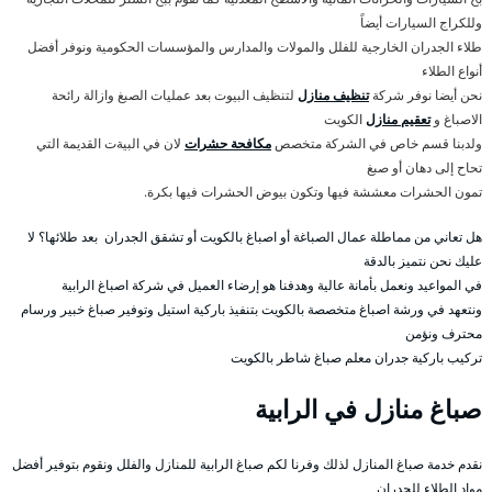
وللكراج السيارات أيضاً
طلاء الجدران الخارجية للفلل والمولات والمدارس والمؤسسات الحكومية ونوفر أفضل
أنواع الطلاء
نحن أيضا نوفر شركة
تنظيف منازل
لتنظيف البيوت بعد عمليات الصبغ وازالة رائحة
الاصباغ و
تعقيم منازل
الكويت
ولدبنا قسم خاص في الشركة متخصص
مكافحة حشرات
لان في البيةت القديمة التي
تحاح إلى دهان أو صبغ
تمون الحشرات معششة فيها وتكون بيوض الحشرات فيها بكرة.
هل تعاني من مماطلة عمال الصباغة أو اصباغ بالكويت أو تشقق الجدران بعد طلائها؟ لا
عليك نحن نتميز بالدقة
في المواعيد ونعمل بأمانة عالية وهدفنا هو إرضاء العميل في شركة اصباغ الرابية
ونتعهد في ورشة اصباغ متخصصة بالكويت بتنفيذ باركية استيل وتوفير صباغ خبير ورسام
محترف ونؤمن
تركيب باركية جدران معلم صباغ شاطر بالكويت
صباغ منازل في الرابية
نقدم خدمة صباغ المنازل لذلك وفرنا لكم صباغ الرابية للمنازل والفلل ونقوم بتوفير أفضل
مواد الطلاء للجدران