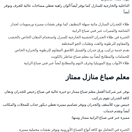
الداخلية والخارجية للمنازل كما نوفر أيضاً ألوان زاهية تعطي مساحات عالية للغرف ونوفر
أيضاً
طلاء للجدران المنازل مائية سهلة التنظيف كما نوفر نقشات مميزة ورسومات لجدار
الشاشة والممرات عبر فني صباغ الرابية
الخبرة في طلاء الجدران الخشبية الخارجية للمنزل واستخدام الدهان الخاص بالخشب
والمقاوم للرطوبة والعث وتقلبات الجو المختلفة
نقدم خدمة تركيب ورق جدران والفينيل اللاصق المقاوم للرطوبة والحرارة الخاص
للحمامات والمطابخ أيضاً بيد معلم صباغ شاطر بالكويت
طلاء الأبواب وبخ الموبيليا وغرف النوم والمطابخ أيضاً عبر فني صباغ الرابية
معلم صباغ منازل ممتاز
نوفر عبر شركتنا أفضل معلم صباغ ممتاز ذو خبرة عالية في صباغ رخيص للجدران ودهان
كافة الجدران نقوم بتركيب
جيبس بورد للأسقف والجدران ونوفر تصاميم مميزة تعطي ديكور جذاب للمحلات والمكاتب
أيضاً ونقدم خدمات
مميزة عبر فني صباغ الرابية ممتاز ومنها:
الخبرة في التعامل مع كافة أنواع الصباغ الأوروبية ونوفر نقشات مخملية مميزة