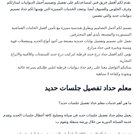
نقدم لكم أفضل فريق فني لمساعدتكم على تفضيل وتصميم أجمل الديوانيات لمنازلكم
وغرف الجلوس وللضيوف أيضا. وتتعدد الخدمات المميزة التي يؤمنها لكم حداد تصميم
ديوانيات حديد والتي تتضمن:
يصمم لكم أجمل التصاميم وبطرق هندسية مميزة مع تأمين أفضل الخامات القماشية
المستوردة والمصنعة بأيدي أهم المحترفين.
نعمل على تصميم وتفصيل بوابات حديدية مصنعة من أجود أنواع الحديد وبمفصلات قوية
ومتينة وبخبرة فني حداد مزارع.
نؤمن لكم أفضل حداد درج حديد قرطبة لتركيب درج حديد للمنشئات وللأقبية والابراج
التجارية.
يمكنكم التواصل معنا على رقم حداد ديوانيات قرطبة لنلبي طلبكم بسرعة عالية
وبجودة وكفاءة لا متناهية
معلم حداد تفصيل جلسات حديد
ما هي أهم خدمات معلم حداد تفصيل جلسات حديد؟
يعمل معلم حداد تفصيل جلسات حديد في صيانة وتصليح كافة أعطال جلسات الحديد ونقدم
خدمة الصيانة الدورية من خلال ورشة متنقلة ونقوم ب:
خدمة تركيب وتبديل أقفال حديد لكافة أنواع أبواب الحديد وعبر حداد أبواب قرطبة.