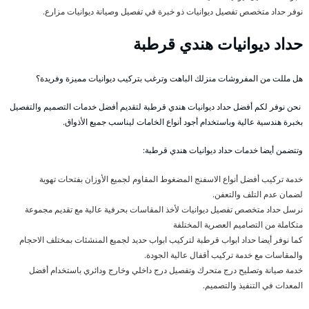
نوفر حداد متخصص تفصيل ديوانيات ذو خبرة في تفصيل وصيانة ديوانيات مزارع.
حداد ديوانيات هندي قرطبة
هل مللت من المفروشات منزلك الباهت وترغب بتركيب ديوانيات مميزة وفريدة؟
نحن نوفر لكم أفضل حداد ديوانيات هندي قرطبة لتقديم أفضل خدمات التصميم والتفصيل
بخبرة هندسية عالية وباستخدام أجود أنواع الخامات ليناسب جميع الأذواق.
وتتضمن أيضا خدمات حداد ديوانيات هندي قرطبة:
خدمة تركيب أفضل أنواع الاسفنج المضغوط المقاوم لجميع الأوزان بفتحات تهوية
لضمان عدم التلف والتعفن.
نرسل حداد متخصص تفصيل ديوانيات لأخذ المقاسات بحرفية عالية مع تقديم مجموعة
متكاملة من التصاميم العصرية المختلفة
كما نوفر أيضا حداد ابواب قرطبة لتركيب ابواب حديد لجميع المنشئات بمختلف الاحجام
والمقاسات مع خدمة تركيب أقفال عالية الجودة.
خدمة صيانة وتصليح درج متحرك وتفصيل درج داخلي وخارج ودائري باستخدام أفضل
المعدات في التنفيذ والتصميم.