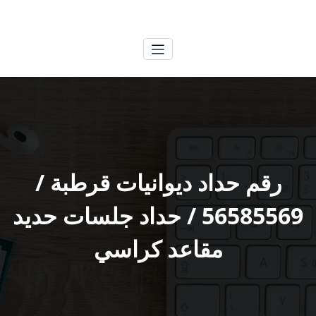
لتجاوز
الكويتية
خدمات وظائف بالكويت
لى
لمحتوى
رقم حداد ديوانيات قرطبة /
56585569 / حداد جلسات حديد
مقاعد كراسي