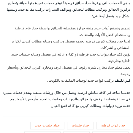
ماهي الخدمات التي يوفرها حداد حدائق قرطبة؟ نوفر خدمات عديدة منها صيانة وتصليح
درابزين الحدائق وتركيب مظلات للحدائق ومواقف السيارات تركيب مقاعد حديد وتثبيتها
بشكل جيد ونعمل أيضا في:
تصميم وتصنيع أبواب حديد متينة جرارة ومفصلية للحدائق بواسطة حداد عام قرطبة
وباستخدام أفضل الأدوات والمعدات.
لدينا حداد مظلات كيربي قرطبة لخدمة تفصيل وتركيب وصيانة مظلات كيربي لكراج
المشافي والشركات.
نؤمن لكم حداد ديوانيات حديد قرطبة ذو كفاءة عالية في تفصيل وصيانة جلسات حديد
داخلية وخارجية.
يعمل معلم حداد مخازن شبره رفوف في تفصيل غرف ومخازن كيربي للحدائق وبأسعار
رخيصة.
فني تكييف
تركيب قواعد حديد لوحدات المكيفات بالكويت .
خدمتنا متاحة في كافة مناطق قرطبة ونعمل من خلال ورشات متنقلة ونقدم خدمات مميزة
في صيانة وتصليح الرفوف والخزائن والديوانيات وجلسات الحديد وبأرخص الأسعار مع
خدمة توريد ديوانيات ومظلات كيربي مع كافة قطع الغيار.
حداد ابواب قرطبة
حداد جلسات
حداد جلسات حديد