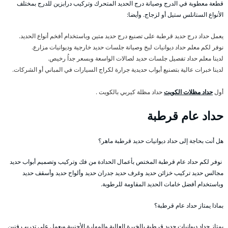
قطعة معطوبة في الدرج وصيانة درج الحديد المتحرك وتركيب درابزين للدرج بمختلف
الأنواع الستانلس ستيل أو لزجاج. وأيضا:
يعمل حداد درج حديد قرطبة على تصنيع درج حديد متين وباستخدام أفخم أنواع الحديد.
نوفر لكم معلم حداد ديوانيات لبخ وصيانة جلسات حديد خارجية وديوانيات مزارع.
لدينا معلم حداد تفصيل جلسات حديد لصالات الواسعة وبسعر جداُ رخيص.
لدينا خبرات عالية بتصنيع أبواب حديدية جرارة لكراج السيارات في المباني أو الشركات.
أول
حداد مظلات الكويت
حداد مظلة كيربي بالكويت .
حداد عام قرطبة
هل أنت بحاجة إلى حداد ديوانيات حديد قرطبة ماهر؟
نوفر لكم حداد عام قرطبة المختص بأعمال الحدادة من فك وتركيب وتصميم أبواب حديد
مجالس حديد تركيب خزائن حديد وغرف حديد جدران حديد وألواح حديد وأسقف حديد
وباستخدام أفضل خامات الحديد المقاومة للرطوبة.
بماذا يمتاز حداد عام قرطبة؟
يمتاز حداد ديوانيات حديد قرطبة بالخبرة العالية والمهارة الأجنبية ويعمل على تدريب فنين