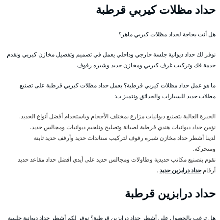
حداد مظلات كيربي قرطبة
هل أنت بحاجة لحداد مظلات كيربي ماهر؟
نوفر لك حداد ديوانية جلسة خارجي وداخلي يعمل في تصميم وتفصيل مخازن كيربي ونقدم
خدمة فك وتركيب غرف كيربي ومخازن حديد وشبره رفوف
ما هو عمل حداد مظلات كيربي قرطبة؟ يعمل حداد مظلات كيربي قرطبة على تصنيع
مظلات حديد للسيارات والحدائق ونتميز ب:
الخبرة العالية بتصنيع ديوانيات مزارع بمختلف الأحجام وباستخدام أفضل أنواع الحديد.
نؤمن حداد ديوانيات هندي قرطبة لصيانة وتصليح وتلحيم ديوانيات ومجالس حديد.
لدينا أشطر حداد مخازن شبره رفوف لتركيب ستاندات حديد وأرفف حديد ثابتة
ومتحركة.
نقوم بتصنيع مكاتب حديدية وطاولات ومجالس حديد على أيدي أفضل حداد مقاعد حديد
أرقام
حداد درابزين حديد
.
حداد درابزين قرطبة
هل ترغب بالحصول على أشطر حداد درابزين قرطبة؟ نوفر لكم أشطر حداد ديوانية جلسة