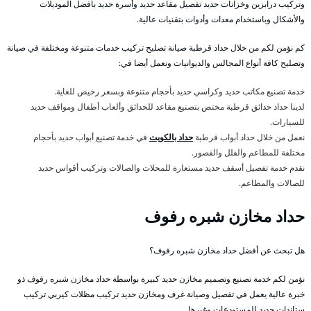
وتركيب درابزين وخزانات حديد تفصيل مقاعد حديد وأسرة حديد بأفضل الموديلات
والأشكال وباستخدام معدات وأدوات بتقنيات عالية.
كم نؤمن لكم من خلال حداد قرطبة صيانة تصليح تركيب خدمات متنوعة ومختلفة في صيانة
وتصليح كافة أنواع المجالس والديوانيات ونعمل أيضا في:
خدمة تصنيع مكاتب حديد وكراسي حديد بأحجام متنوعة وبسعر رخيص للغاية.
لدينا حداد حدائق قرطبة مختص بتصنيع مقاعد للحدائق وألعاب أطفال ومواقف حديد
للسيارات.
نعمل من خلال حداد أبواب قرطبة
حداد بالكويت
في خدمة تصنيع أبواب حديد بأحجام
مختلفة للمطاعم والفلل والقصور.
نقدم خدمة تفصيل أسقف حديد مستعارة للمحلات والصالات وتركيب أقواس حديد
للصالات والمطاعم.
حداد مخازن شبره رفوف
هل تبحث عن أفضل حداد مخازن شبره رفوف؟
نؤمن لكم خدمة تصنيع وتصميم مخازن حديد كبيرة بواسطة حداد مخازن شبره رفوف ذو
خبرة عالية يعمل في تفصيل وصيانة غرف ومخازن حديد تركيب مظلات كيربي تركيب
ستاندات حديد للمستودعات وغيرها.