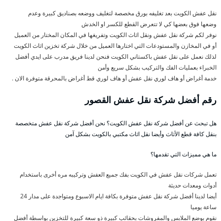
نقل عفش الكويت بعد تغليفه بورق مخصصة لتغليف ووضعه بصناديق كبيرة وعدم
وضعها فوق بعضها كي لا تتعرض القطع للكسر او الخدش
نوفر لكم شركة نقل عفش ونقل اثاث الكويت وتفريغها في المكان المختار من العميل
أو في المخازن والمستودعات التي اختارها العميل من خلال شركة تخزين اثاث الكويت
لذلك نعمل على نقل عفش باكستاني الكويت فنحن لدينا فريق مدرب على ايدي أفضل
الخبراء بعمليات الفك والتركيب بشكل سريع وأمن
خدمة أغراض أو هاف لوري نقل عفش أو هاف لوري قط أغراض بالمحرقة متوفرة الان .
رقم أفضل شركة نقل عفش القصور
هل تبحث عن أفضل شركة نقل عفش الكويت؟ نحن أفضل شركة نقل عفش متخصصة
بنقل كافة قطع الأثاث وأيضا نقل اثاث مكتبي بالكويت بشكل آمن
ما هي مميزات التي تقدمها؟
تعمل شركات نقل عفش في الكويت بفك جميع العفش وتركيبه مره أخرى باستخدام
أدوات ومعدات حديثة
أيضا لدينا أفضل شركة نقل عفش متوفرة بكافة ايام الاسبوع ومتواجدة على مدار 24
ساعة يوميا
نقوم بوضع الملابس والمفروشات بحقائب كبيرة ذو سعة كبيرة للتخزين بواسطة أفضل