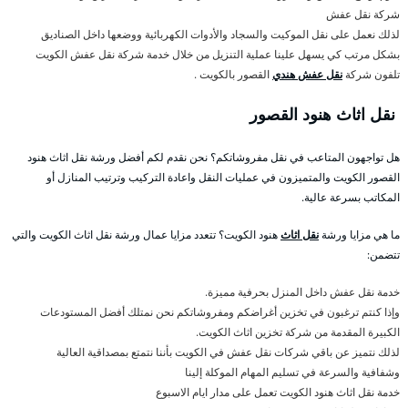
شركة نقل عفش
لذلك نعمل على نقل الموكيت والسجاد والأدوات الكهربائية ووضعها داخل الصناديق
بشكل مرتب كي يسهل علينا عملية التنزيل من خلال خدمة شركة نقل عفش الكويت
تلفون شركة
نقل عفش هندي
القصور بالكويت .
نقل اثاث هنود القصور
هل تواجهون المتاعب في نقل مفروشاتكم؟ نحن نقدم لكم أفضل ورشة نقل اثاث هنود
القصور الكويت والمتميزون في عمليات النقل واعادة التركيب وترتيب المنازل أو
المكاتب بسرعة عالية.
ما هي مزايا ورشة
نقل اثاث
هنود الكويت؟ تتعدد مزايا عمال ورشة نقل اثاث الكويت والتي
تتضمن:
خدمة نقل عفش داخل المنزل بحرفية مميزة.
وإذا كنتم ترغبون في تخزين أغراضكم ومفروشاتكم نحن نمتلك أفضل المستودعات
الكبيرة المقدمة من شركة تخزين اثاث الكويت.
لذلك نتميز عن باقي شركات نقل عفش في الكويت بأننا نتمتع بمصداقية العالية
وشفافية والسرعة في تسليم المهام الموكلة إلينا
خدمة نقل اثاث هنود الكويت تعمل على مدار ايام الاسبوع