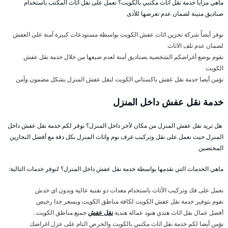
ماهي مزايا خدمة نقل اثاث مكتبي بالكويت؟ نعمل على نقل أثاث المكتب باستخدام
صناديق متينة لضمان عدم تعرضها للأذى
نوفر أيضاً شركة تخزين اثاث عفش الكويت بواسطة مستودعات كبيرة آمنة على العفش
لضمان عدم تلف الاثاث
نقوم بوضع أغراضكم الشخصية بصناديق آمنة لعدم ضيعها من خلال خدمة نقل عفش
الكويت
نؤمن أيضا خدمة نقل عفش باكستاني الكويت لنقل عفش المنزل بشكل مضمون وآمن
خدمة نقل عفش داخل المنزل
هل تريد نقل عفش المنزل من مكان لأخر داخل المنزل؟ نوفر لكم خدمة نقل عفش داخل
المنزل حيث نعمل على نقل وتركيب غرف نوم واثاث المنزل بكل دقة مع أفضل النجارين
المختصين
ماهي الخدمات التي نقدمها بواسطة خدمة نقل عفش داخل المنزل؟ لنوفر خدمات التالية:
نعمل على فك وتركيب الأثاث باستخدام معدات ذو تقنية عالية وبدون اي خدش
نقوم بتوفير خدمة نقل عفش الكويت لكافة مناطق الكويت وبسعر جدا رخيص
أفضل عمال نقل اثاث هندي هنود عمالة هندية
نقل عفش
جميع مناطق الكويت .
نؤمن أيضا لكم خدمة نقل اثاث مكتبي بالكويت والحرص التام على عزل اغراضك