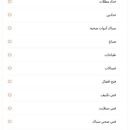
حداد مظلات
حدادين
سباك أدوات صحية
صباغ
طباخات
غسالات
فتح اقفال
فني تكييف
فني ستلايت
فني صحي سباك