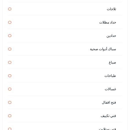
ثلاجات
حداد مظلات
حدادين
سباك أدوات صحية
صباغ
طباخات
غسالات
فتح اقفال
فني تكييف
فني ستلايت