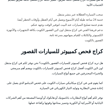
الخدمات الأتية:
سحب السيارة العطلانة عبر بنشر متنقل.
خدمة 24 ساعة طيلة أيام الأسبوع ونعمل في أيام العطل وأوقات الحظر أيضا.
نقدم خدمة تصليح السيارات عند البيت لتوفير الوقت وجهد عنكم.
ندعم فريقنا الفني في كراج متنقل اون لاين القصور الكويت بكافة التجهيزات والأجهزة
الكمبيوتر والكابلات للقيام بمهامهم بسرعة تامة.
القصور بالكويت
كراج فحص كمبيوتر للسيارات القصور
هل تريد كراج فحص كمبيوتر للسيارات القصور بالكويت؟ نحن نوفر لكم في كراج متنقل
اون لاين الكويت أفضل كراج فحص كمبيوتر للسيارات بالكويت ويضم أهم مبرمجي
والخبراء المحترفين في جميع أنواع السيارات.
كما يقوم فني في كراج ميكانيكي سيارات الكويت على فحص الدينامو الذي يعمل على
إعادة شحن البطارية وتوليد التيار الكهربائي في السيارة.
نوفر لكم أهم أنواع البطاريات باناسونيك أو هانكوك أو أوبتما المصنعة من أهم الشركات
اليابانية أو الأميركية أو الكورية وتتميز بمتانتها وقوتها وكفاءة عملها.