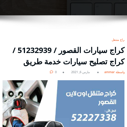
كراج متنقل
كراج سيارات القصور / 51232939‬ /
كراج تصليح سيارات خدمة طريق
بواسطة ammar
مارس 6, 2021
0