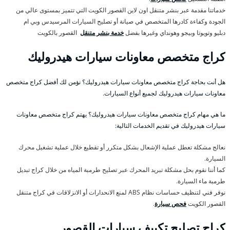
خدماتنا مقدمة عبر بنشر متنقل اون لاين القصور الكويت التي تتميز بمستوى عالي من
الجودة وكفاءة كادرها المتخصص في صيانة أو تصليح السيارات المرسيدس وبي ام
دبليو وتويوتا وبيجو وهونداي وغيرها بفضل
خدمة بنشر متنقل
القصور بالكويت
كراج متخصص معاونات سيارات هيدروليك
هل أنت بحاجة كراج متخصص معاونات سيارات هيدروليك؟ نؤمن لك أفضل كراج متخصص
معاونات سيارات هيدروليك لجميع أنواع السيارات.
ما هي مهام كراج متخصص معاونات سيارات هيدروليك؟ يهتم كراج متخصص معاونات
سيارات هيدروليك في تقديم الخدمات التالية:
نعالج مشكلة تعطل عملية الإشعال بشكل متكرر أو تقطيع خلال عملية تشغيل محرك
السيارة.
كما أننا نقوم بحل مشكلة تبريد المحرك عبر تصليح طرمبة المياه من خلال كراج تبديل
طرمبة ماء السيارة.
نوفر فني لتنظيف حساسات نظام ABS لمنع الانحدارات أو الانزلاقات في كراج متنقل
القصور الكويت
فحص سيارة
.
كراج تصليح تكييف سيارات القصور