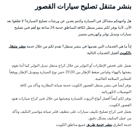
بنشر متنقل تصليح سيارات القصور
هل واجهتكم مشاكل في السيارة وكنتم بعدين عن ورشات تصليح السيارة؟ لا تقلقوا بعد
الآن، لأننا نوفر لكم بنشر متنقل لكافة المناطق خدمة 24 ساعة مع أهم فني تصليح
سيارات وتبديل تواير وكهربجي متميز.
إذاً ما هي الخدمات التي نقدمها في بنشر متنقل؟ نقدم لكم من خلال خدمة
بنشر متنقل
بالكويت
أفضل الخدمات التالية:
نعمل على فحص الإطارات أو التواير من خلال كراج متنقل تبديل التواير كما أننا نقوم
بنفخها بالهواء وقياس ضغط الإطار بين 30\35 حس نوع السيارة وموديل الإطار ووفقاً
للمعايير السلامة العالمية.
نوفر أيضاً في بنشر متنقل القصور الكويت خدمة صيانة البطارية وتأكد من كافة
التوصيلات الكهربائية.
نوفر لكم أيضاً أفضل أنواع الزيوت للسيارة وتعبئتها من خلال فني كراج سيارات هنود
القصور الكويت.
يعمل فني كراج تصليح تكييف سيارات على تنظيف فلتر صيانة مواسير التكيف وتأكد
من عمل المكيف بشكل دقيق.
خدمة الطرق
بنشر خدمة طريق
جميع مناطق الكويت