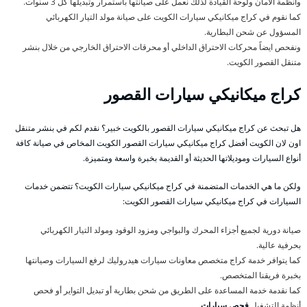
وأنظمة الأمان ولوحة القيادة لذلك نعمل على صيانتها باستمرار وتبديلها كل 3 سنوات.
كما نقوم في كراج ميكانيكي سيارات الكويت على صيانة مولد التيار الكهربائي
المسؤول عن شحن البطارية.
ونفحص ايضاً محركات الاحتراق الداخلي أو محرقات الاحتراق الخارجي من خلال بنشر
متنقل القصور الكويت.
كراج ميكانيكي سيارات القصور
هل تبحث عن كراج ميكانيكي سيارات القصور بالكويت خبير؟ نقدم لكم في بنشر متنقل
اون لان الكويت أفضل كراج ميكانيكي سيارات القصور الكويت المخاص في صيانة كافة
أنواع السيارات وموديلاتها الحديثة أو القديمة بخبرة واسعة ومتميزة.
ولكن ما هي الخدمات المتضمنة في كراج ميكانيكي سيارات الكويت؟ تتضمن خدمات
السيارات في كراج ميكانيكي سيارات القصور الكويت:
صيانة دورية لجميع أجزاء المحرك والبواجي ومزود الوقود ومولد التيار الكهربائي
بحرفية عالية.
كما يتوافر خدمة كراج متخصص معاونات سيارات هيدروليك لرفع السيارات وصيانتها
بخبرة فريقنا المتخصص.
كما نقدمة خدمة المساعدة على الطريق من شحن بطارية أو تبديل التواير أو فحص
أنظمة التشغيل
فحص سيارات
.