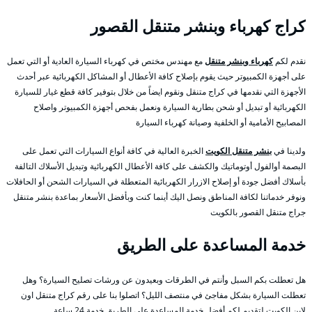
كراج كهرباء وبنشر متنقل القصور
نقدم لكم
كهرباء وبنشر متنقل
مع مهندس مختص في كهرباء السيارة العادية أو التي تعمل
على أجهزة الكمبيوتر حيث يقوم بإصلاح كافة الأعطال أو المشاكل الكهربائية عبر أحدث
الأجهزة التي نقدمها في كراج متنقل ونقوم ايضاً من خلال بتوفير كافة قطع غيار للسيارة
الكهربائية أو تبديل أو شحن بطارية السيارة ونعمل بفحص أجهزة الكمبيوتر واصلاح
المصابيح الأمامية أو الخلفية وصيانة كهرباء السيارة
ولدينا في
بنشر متنقل الكويت
الخبرة العالية في كافة أنواع السيارات التي تعمل على
البصمة أوالفول أوتوماتيك والكشف على كافة الأعطال الكهربائية وتبديل الأسلاك التالفة
بأسلاك أفضل جودة أو إصلاح الازرار الكهربائية المتعطلة في السيارات الشحن أو الحافلات
ونوفر خدماتنا لكافة المناطق ونصل اليك أينما كنت وبأفضل الأسعار بماعدة بنشر متنقل
جراج متنقل القصور بالكويت
خدمة المساعدة على الطريق
هل تعطلت بكم السبل وأنتم في الطرقات وبعيدون عن ورشات تصليح السيارة؟ وهل
تعطلت السيارة بشكل مفاجئ في منتصف الليل؟ اتصلوا بنا على رقم كراج متنقل اون
لاين الكويت لتقديم لكم أفضل خدمة المساعدة على الطريق خدمة 24 ساعة.