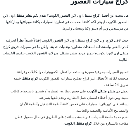
كراج سيارات القصور
هل تبحث عن أفضل كراج متنقل اون لاين القصور الكويت؟ نقدم لكم
بنشر متنقل
اون لاين
القصور بالكويت ليوفر لكم كافة الخدمات في تصليح السيارات بكافة موديلاتها وماركاتها
من مرسيدس وبي أم دبليو وكيا ونيسان وغيرها.
حيث لاقى
كراج
اون لاين كراج متنقل اون لاين القصور الكويت إقبالاً شديداً نظراً لحرفية
كادره الفني واستخدامه للمعدات متطورة وتقنيات حديثة. ولكن ما هي مميزات فريق كراج
متنقل اون لاين الكويت؟ يتميز فريق بنشر متنقل اون لاين القصور الكويت بتقديم الخدمات
التالية:
تصليح السيارات بحرفية مميزة وباستخدام أفضل الكمبيوترات والكابلات وقراءة
صحيحة لكافة الأعطال عبر كراج تصليح سيارات القصور الكويت
كراج متنقل
خدمة
طريق 24 ساعة .
نعمل في
بنشر متنقل الكويت
على فحص بطارية السيارة أو شحنها باستخدام كابلات
متينة ومن دون أخطاء لضمان عمل البطارية وعدم تلفها بسرعة.
يساعد فني كهربائي السيارات على فحص كافة أنظمة التشغيل وأنظمة الأمان
والمصابيح الأمامية والخلفية والجانبية.
نقدم خدمة خاصة للسيدات عبر خدمة مساعدة على الطريق في حال حصول عطل
مفاجئ بالسيارة من خلال
كراج متنقل الكويت
.