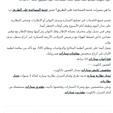
ما هي مميزات خدمة المساعدة على الطريق؟ تتميز
خدمة المساعدة على الطريق
ب:
تقديم جميع الخدمات في تصليح السيارة وتبديل التواير أو الإطارات وشحن البطارية
على مدار اليوم وطيلة أيام الأسبوع وفي أوقات الحظر أيضا.
نوفر فني تبديل تواير محترف بصيانة الإطار وفك التواير وتركيبها ونفخ الإطار مع توفير
مقياس خاص لضغط الهواء مع ترصيص الدولايب الأربعة للسيارة عبر كراج متنقل تبديل
تواير.
نعمل أيضا على فحص أنظمة المكابح والدواسات ونظام ABS مع تأكد من سلامة انظمة
الأمان في كراج متخصص
معاونات سيارات
هيدروليك.
فتح ابواب سيارات
24 ساعة .
القصور الكويت – – .
متخصص تكييف سيارات
ممتاز القصور بالكويت
تبديل بطارية سيارة
خدمة طرق وامام المنزل بطارية سيارة كفالة 3 سنوات
تبديل
بطاريات
.
ونحن متخصصين ببيع وشراء السيارات وفحصها بالبيت
نشتري سيارات
مستعملة من
أمام المنزل بالكويت
يشترون سيارات
.