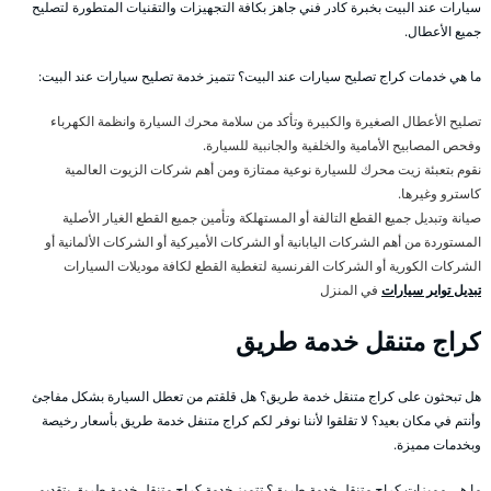
سيارات عند البيت بخبرة كادر فني جاهز بكافة التجهيزات والتقنيات المتطورة لتصليح
جميع الأعطال.
ما هي خدمات كراج تصليح سيارات عند البيت؟ تتميز خدمة تصليح سيارات عند البيت:
تصليح الأعطال الصغيرة والكبيرة وتأكد من سلامة محرك السيارة وانظمة الكهرباء
وفحص المصابيح الأمامية والخلفية والجانبية للسيارة.
نقوم بتعبئة زيت محرك للسيارة نوعية ممتازة ومن أهم شركات الزيوت العالمية
كاسترو وغيرها.
صيانة وتبديل جميع القطع التالفة أو المستهلكة وتأمين جميع القطع الغيار الأصلية
المستوردة من أهم الشركات اليابانية أو الشركات الأميركية أو الشركات الألمانية أو
الشركات الكورية أو الشركات الفرنسية لتغطية القطع لكافة موديلات السيارات
تبديل تواير سيارات
في المنزل
كراج متنقل خدمة طريق
هل تبحثون على كراج متنقل خدمة طريق؟ هل قلقتم من تعطل السيارة بشكل مفاجئ
وأنتم في مكان بعيد؟ لا تقلقوا لأننا نوفر لكم كراج متنفل خدمة طريق بأسعار رخيصة
وبخدمات مميزة.
ما هي مميزات كراج متنقل خدمة طريق؟ تتميز خدمة كراج متنقل خدمة طريق بتقديم