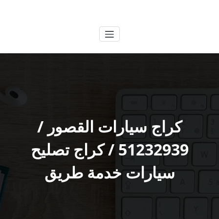
لتجاوز
الكويتية
خدمات وظائف بالكويت
لى
لمحتوى
كراج سيارات القصور /
51232939‬ / كراج تصليح
سيارات خدمة طريق