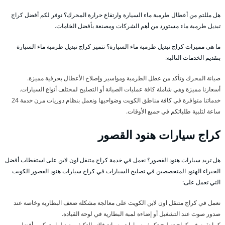
هل مللتم من أعطال طرمبة ماء السيارة وارتفاع حرارة المحرك؟ نوفر لكم أفضل كراج
تبديل طرمبة ماء مستورد من أهم الشركات ومصنعة بأفضل الخامات.
ما هي مميزات كراج تبديل طرمبة ماء السيارة؟ تتميز كراج تبديل طرمبة ماء السيارة
بتقديم الخدمات التالية:
صيانة المحرك وتأكد من عطل الطرمبة ومواسير وإصلاح الأعطال بحرفية مميزة.
أسعارنا مميزة وهي شاملة كافة عمليات الصيانة أو التصليح لمختلف أنواع السيارات.
خدماتنا متوافرة في كافة مناطق الكويت وضواحيها ونعمل بنظام دوريات مرن خدمة 24
ساعة لتلبية طلباتكم في جميع الأوقات.
كراج سيارات هنود القصور
هل تريد سيارات هنود القصور؟ نعمل في خدمة كراج متنقل اون لاين على استقطاب أفضل
الخبراء الهنود المتخصصين في تصليح السيارات في كراج سيارات هنود القصور الكويت
التي تعمل على:
نعمل في كراج متنقل اون لاين الكويت على معالجة مشكلة ضعف البطارية وخاصة عند
صدور صوت عند التشغيل أو إضاءة لمبة البطارية في لوحة القيادة.
كما نقوم في كراج تصليح تكييف سيارات بصيانة فلاتر التكيف وتبديلها وتركيب أفضل