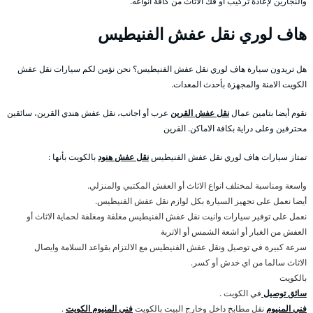
والنجارين لإعادة تركيب أو فك الاثاث من كافة انواعه.
هاف لوري نقل عفش الفنيطيس
هل تريدون سيارة هاف لوري نقل عفش الفنيطيس؟ نحن نؤمن لكم سيارات نقل عفش
الكويت الامنة والمجهزة بأحدث المعدات.
نقوم أيضا بتامين عمال
نقل عفش القرين
عرب أو اجانب، نقل عفش هندي القرين، سائقين
محترفين وعلى دراية بكافة الاماكن. القرين
تمتاز سيارات هاف لوري نقل عفش الفنيطيس
نقل عفش هنود
بالكويت بأنها :
واسعة ومناسبة لمختلف انواع الاثاث أو العفش المكتبي والمنزلي.
أيضا نعمل على تجهيز السيارة بكل لوازم نقل عفش الفنيطيس.
نعمل على توفير سيارات وانيت نقل عفش الفنيطيس مغلقة ومغلفة لحماية الاثاث أو
العفش من الغبار أو اشعة الشمس أو الاتربة
سرعة كبيرة في توصيل ونقل عفش الفنيطيس مع الالتزام بقواعد السلامة وايصال
الاثاث سالما من اي خدش أو كسر.
بالكويت
سائق توصيل
في الكويت .
فني المنيوم
نقل مطابخ داخل وخارج البيت بالكويت
فني المنيوم الكويت
.