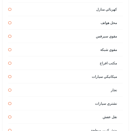
كهربائي منازل
محل هواتف
مقوي سيرفس
مقوي شبكة
مكتب افراح
ميكانيكي سيارات
نجار
نشتري سيارات
نقل عفش
ونش كرين سطحة