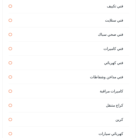
فني تكييف
فني ستلايت
فني صحي سباك
فني كاميرات
فني كهربائي
فني مداخن وشفاطات
كاميرات مراقبة
كراج متنقل
كرين
كهربائي سيارات