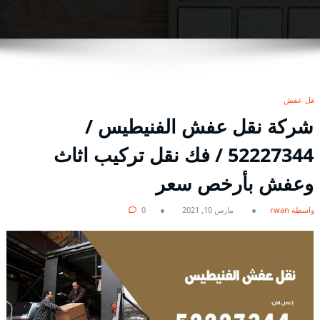
نقل عفش
شركة نقل عفش الفنيطيس /
52227344 / فك نقل تركيب اثاث
وعفش بأرخص سعر
بواسطة rwan
مارس 10, 2021
0