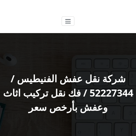
لتجاوز
الكويتية
خدمات وظائف بالكويت
لى
لمحتوى
شركة نقل عفش الفنيطيس /
52227344 / فك نقل تركيب اثاث
وعفش بأرخص سعر