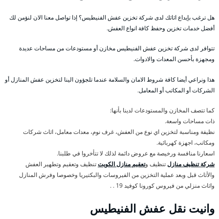
هل ترغب بإيداع اثاثك لدى شركة تخزين عفش الفنيطيس؟ إذا تواصل معنا الان لنؤمن لك
أفضل خدمات تخزين وحفظ كافة انواع العفش.
تتوافر لدى شركة تخزين عفش الفنيطيس مخازن أو مستودعات من مساحات عديدة
ومجهزة بأحسن المعدات والادوات.
هذا ونراعي أيضا كافة شروط الامان والسلامة عندما تلجؤون الينا لتخزين عفش المنازل أو
الشركات أو المكاتب أو المعامل.
كما تتصف المخازن والمستودعات لدينا بأنها:
ذات مساحات واسعة.
نظيفة ومناسبة لتخزين اي نوع من العفش، غرف نوم، معدات معامل، اثاث شركات
ومكاتب، اجهزة كهربائية.
اسعارنا منافسة ورخيصة مع عروض دائمة لذلك لا تتأخروا في طلبنا.
شركة تنظيف منازل
تنظيف و
تعقيم منازل الكويت
تنظيف وتعقيم وتطهير العفش
والأثاث قبل وبعد عملية التخزين من الفيروسات والبكتيريا وخصوصا وفرش المنازل
واثاث منزلي من فيروس كورونا كوفيد 19 . .
وانيت نقل عفش الفنيطيس