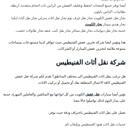
أيضا نوفر جميع المعدات لحفظ وتغليف العفش من كراتين ذات احجام متعددة، اربطة،
بطانيات، اكياس نايلون.
نجار نقل عفش الكويت نجار نقل غرف نوم نجار نقل اثاث منزلي نجار نقل أثاث ايكيا
نجار هندي ممتاز
نجار الكويت
خدمة نجار نقل ديوانيات نجار نقل ستائر نجار نقل كنب عنفه نجار طاولات خشب .
هذا ونؤمن ايضا شركة تخزين عفش الفنيطيس حيث تتوافر لدينا مستودعات بمساحات
متنوعة ملائمة لتخزين عفش المنازل أو الشركات.
شركة نقل أثاث الفنيطيس
هل ترغب بنقل اثاث الفنيطيس الى مختلف المناطق؟ تقدم لكم شركة نقل عفش
الفنيطيس كافة الاعمال المتعلقة بفك أو تحميل أو تركيب الاثاث.
نؤمن أيضا سيارات
نقل عفش
الكويت من كل انواعها مع السائقين والعاملين المهرة، خدمة
على مدار اليوم لذلك تواصلوا حالا معنا.
نعمل على نقل اثاث الفنيطيس باحتراف ودقة حيث نوفر:
خدمات نقل اثاث هنود الفنيطيس وبإتقان تام.