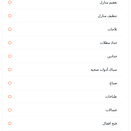
تعقيم منازل
تنظيف منازل
ثلاجات
حداد مظلات
حدادين
سباك أدوات صحية
صباغ
طباخات
غسالات
فتح اقفال