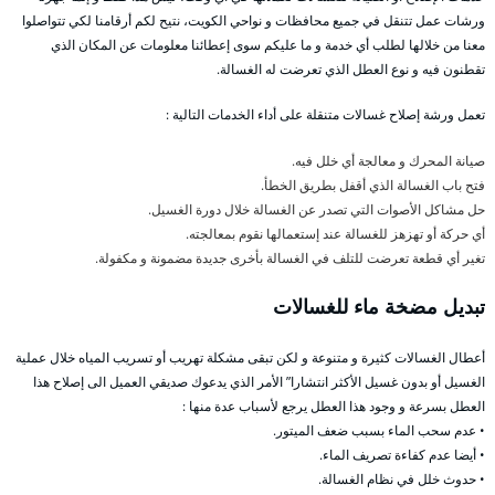
ورشات عمل تتنقل في جميع محافظات و نواحي الكويت، نتيح لكم أرقامنا لكي تتواصلوا
معنا من خلالها لطلب أي خدمة و ما عليكم سوى إعطائنا معلومات عن المكان الذي
تقطنون فيه و نوع العطل الذي تعرضت له الغسالة.
تعمل ورشة إصلاح غسالات متنقلة على أداء الخدمات التالية :
صيانة المحرك و معالجة أي خلل فيه.
فتح باب الغسالة الذي أقفل بطريق الخطأ.
حل مشاكل الأصوات التي تصدر عن الغسالة خلال دورة الغسيل.
أي حركة أو تهزهز للغسالة عند إستعمالها نقوم بمعالجته.
تغير أي قطعة تعرضت للتلف في الغسالة بأخرى جديدة مضمونة و مكفولة.
تبديل مضخة ماء للغسالات
أعطال الغسالات كثيرة و متنوعة و لكن تبقى مشكلة تهريب أو تسريب المياه خلال عملية
الغسيل أو بدون غسيل الأكثر انتشارا” الأمر الذي يدعوك صديقي العميل الى إصلاح هذا
العطل بسرعة و وجود هذا العطل يرجع لأسباب عدة منها :
• عدم سحب الماء بسبب ضعف الميتور.
• أيضا عدم كفاءة تصريف الماء.
• حدوث خلل في نظام الغسالة.