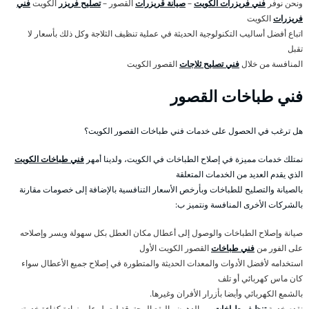
ونحن نوفر
فني فريزرات الكويت
–
صيانة قريزرات
القصور –
تصليح فريزر
الكويت
فني
فريزرات
الكويت
اتباع أفضل أساليب التكنولوجية الحديثة في عملية تنظيف الثلاجة وكل ذلك بأسعار لا
تقبل
المنافسة من خلال
فني تصليح ثلاجات
القصور الكويت
فني طباخات القصور
هل ترغب في الحصول على خدمات فني طباخات القصور الكويت؟
نمتلك خدمات مميزة في إصلاح الطباخات في الكويت، ولدينا أمهر
فني طباخات الكويت
الذي يقدم العديد من الخدمات المتعلقة
بالصيانة والتصليح للطباخات وبأرخص الأسعار التنافسية بالإضافة إلى خصومات مقارنة
بالشركات الأخرى المنافسة ونتميز ب:
صيانة وإصلاح الطباخات والوصول إلى أعطال مكان العطل بكل سهولة ويسر وإصلاحه
على الفور من
فني طباخات
القصور الكويت الأول
استخدامه لأفضل الأدوات والمعدات الحديثة والمتطورة في إصلاح جميع الأعطال سواء
كان ماس كهربائي أو تلف
بالشمع الكهربائي وأيضا بأزرار الأفران وغيرها.
نقدم خدمة
تنظيف طباخات
من الدهون والبقع المحترقة ليعمل على زيادة كفاءة خدمته