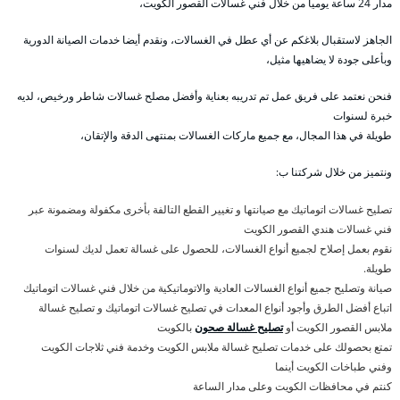
مدار 24 ساعة يوميا من خلال فني غسالات القصور الكويت،
الجاهز لاستقبال بلاغكم عن أي عطل في الغسالات، ونقدم أيضا خدمات الصيانة الدورية
وبأعلى جودة لا يضاهيها مثيل،
فنحن نعتمد على فريق عمل تم تدريبه بعناية وأفضل مصلح غسالات شاطر ورخيص، لديه
خبرة لسنوات
طويلة في هذا المجال، مع جميع ماركات الغسالات بمنتهى الدقة والإتقان،
ونتميز من خلال شركتنا ب:
تصليح غسالات اتوماتيك مع صيانتها و تغيير القطع التالفة بأخرى مكفولة ومضمونة عبر
فني غسالات هندي القصور الكويت
نقوم بعمل إصلاح لجميع أنواع الغسالات، للحصول على غسالة تعمل لديك لسنوات
طويلة.
صيانة وتصليح جميع أنواع الغسالات العادية والاتوماتيكية من خلال فني غسالات اتوماتيك
اتباع أفضل الطرق وأجود أنواع المعدات في تصليح غسالات اتوماتيك و تصليح غسالة
ملابس القصور الكويت أو
تصليح غسالة صحون
بالكويت
تمتع بحصولك على خدمات تصليح غسالة ملابس الكويت وخدمة فني ثلاجات الكويت
وفني طباخات الكويت أينما
كنتم في محافظات الكويت وعلى مدار الساعة