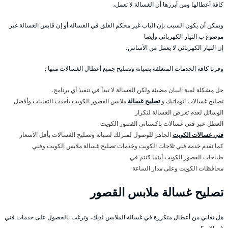
كافة أعطالها ومن أبرزها أن الغسالة لا تعمل،
ويمكن أن يكون السبب بإن الباب غير محكم الغلق في الغسالة أو إن قابس الغسالة غير
موضوع ب التيار الكهربائي وأيضا
إن التيار الكهربائي لا يعمل من الأساس،
وفرنا كافة الخدمات المتعلقة بصيانة وتصليح جميع أعطال الغسالات منها :
حل مشكلة لمبة البيان مضيئة ولكن الغسالة لا تبدأ في تنفيذ أي برنامج.
تصليح غسالات اتوماتيك و
تصليح غسالة
ملابس القصور الكويت بأحدث التقنيات وأفضل
الوسائل لعدم تعرض الغسالة لتكرار
العطل عبر فني غسالات باكستاني القصور الكويت
فني غسالات الكويت
الجاهز للوصول لمنزلك لصيانة وتصليح الغسالات بأقل الأسعار
كما نقدم خدمة فني ثلاجات الكويت وخدمات تصليح غسالة ملابس الكويت وفني
طباخات القصور الكويت أينما كنتم في
محافظات الكويت وعلى مدار الساعة
تصليح غسالة ملابس القصور
هل تعاني من أعطال متكررة في غسالة الملابس لديك، وترغب بالحصول على خدمات فني