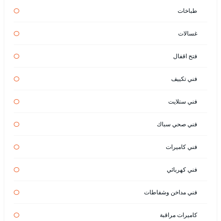
طباخات
غسالات
فتح اقفال
فني تكييف
فني ستلايت
فني صحي سباك
فني كاميرات
فني كهربائي
فني مداخن وشفاطات
كاميرات مراقبة