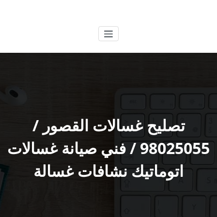
لتجاوز
الكويتية
خدمات وظائف بالكويت
لى
لمحتوى
تصليح غسالات القصور /
98025055 / فني صيانة غسالات
اتوماتيك نشافات غسالة