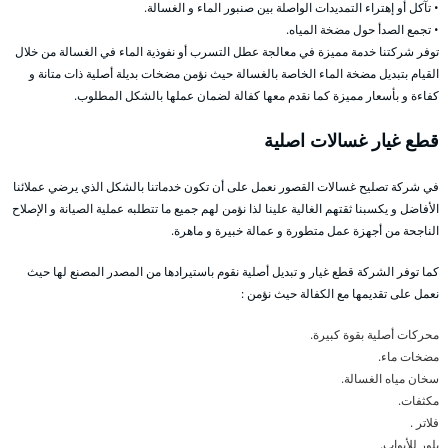
• تآكل أو إهتراء التمديدات الواصلة بين صنبور الماء و الغسالة.
• تجمع الصدأ حول مضخة المياه.
توفر شركتنا خدمة مميزة في معالجة عطل التسرب أو نفوذية الماء في الغسالة من خلال
القيام بتبديل مضخة الماء الخاصة بالغسالة حيث نؤمن مضخات بديلة أصلية ذات متانة و
كفاءة و بأسعار مميزة كما نقدم معها كفالة لضمان عملها بالشكل المطلوب.
قطع غيار غسالات اصلية
في شركة تصليح غسالات القصور نعمل على أن تكون خدماتنا بالشكل الذي يرضي عملائنا
الأفاضل و يكسبنا ثقتهم الغالية علينا لذا نؤمن لهم جميع ما تتطلبه عملية الصيانة و الإصلاح
الناجحة من أجهزة عمل متطورة و عمالة خبيرة و ماهرة.
كما توفر الشركة قطع غيار و تبديل أصلية نقوم باستيرادها من المصدر المصنع لها حيث
نعمل على تقديمها مع الكفالة حيث نؤمن :
محركات أصلية بقوة كبيرة.
مضخات ماء.
سخان مياه الغسالة.
مكثفات.
فلاتر .
بلور للأبواب.