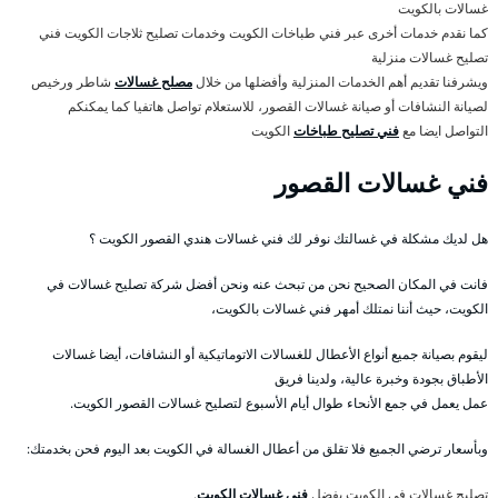
غسالات بالكويت
كما نقدم خدمات أخرى عبر فني طباخات الكويت وخدمات تصليح ثلاجات الكويت فني
تصليح غسالات منزلية
ويشرفنا تقديم أهم الخدمات المنزلية وأفضلها من خلال
مصلح غسالات
شاطر ورخيص
لصيانة النشافات أو صيانة غسالات القصور، للاستعلام تواصل هاتفيا كما يمكنكم
التواصل ايضا مع
فني تصليح طباخات
الكويت
فني غسالات القصور
هل لديك مشكلة في غسالتك نوفر لك فني غسالات هندي القصور الكويت ؟
فانت في المكان الصحيح نحن من تبحث عنه ونحن أفضل شركة تصليح غسالات في
الكويت، حيث أننا نمتلك أمهر فني غسالات بالكويت،
ليقوم بصيانة جميع أنواع الأعطال للغسالات الاتوماتيكية أو النشافات، أيضا غسالات
الأطباق بجودة وخبرة عالية، ولدينا فريق
عمل يعمل في جمع الأنحاء طوال أيام الأسبوع لتصليح غسالات القصور الكويت.
وبأسعار ترضي الجميع فلا تقلق من أعطال الغسالة في الكويت بعد اليوم فحن بخدمتك:
تصليح غسالات في الكويت بفضل
فني غسالات الكويت
.