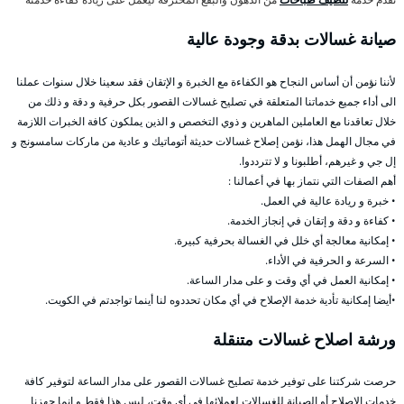
صيانة غسالات بدقة وجودة عالية
لأننا نؤمن أن أساس النجاح هو الكفاءة مع الخبرة و الإتقان فقد سعينا خلال سنوات عملنا
الى أداء جميع خدماتنا المتعلقة في تصليح غسالات القصور بكل حرفية و دقة و ذلك من
خلال تعاقدنا مع العاملين الماهرين و ذوي التخصص و الذين يملكون كافة الخبرات اللازمة
في مجال الهمل هذا، نؤمن إصلاح غسالات حديثة أتوماتيك و عادية من ماركات سامسونج و
إل جي و غيرهم، أطلبونا و لا تترددوا.
أهم الصفات التي نتماز بها في أعمالنا :
• خبرة و ريادة عالية في العمل.
• كفاءة و دقة و إتقان في إنجاز الخدمة.
• إمكانية معالجة أي خلل في الغسالة بحرفية كبيرة.
• السرعة و الحرفية في الأداء.
• إمكانية العمل في أي وقت و على مدار الساعة.
•أيضا إمكانية تأدية خدمة الإصلاح في أي مكان تحددوه لنا أينما تواجدتم في الكويت.
ورشة اصلاح غسالات متنقلة
حرصت شركتنا على توفير خدمة تصليح غسالات القصور على مدار الساعة لتوفير كافة
خدمات الإصلاح أو الصيانة للغسالات لعملائها في أي وقت، ليس هذا فقط و إنما جهزنا