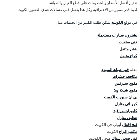
تقديم أفضل الأسعار والخصومات على قطع الغيار والصيانة.
لدينا قدر متميز من الاحترافية وكل هذا بفضل فني غسالات هندي القصور الكويت
في موقع
الكويتية
يمكن طلب الكثير من الخدمات مثل:
يشترون سيارات مستعملة
فني ستلايت
بنشر متنقل
كراج متنقل
معلم
فني صيانة المنيوم
مكافحة حشرات
مقوي سيرفس
مقوي شبكة 5g
بي ان سبورت الكويت
كهربائي منازل
كاميرات مراقبة
تنظيف منازل
فتح اقفال
أبواب في الكويت
مكتب افراح
الكويت
فني صحي
سباك
صحي الكويت.