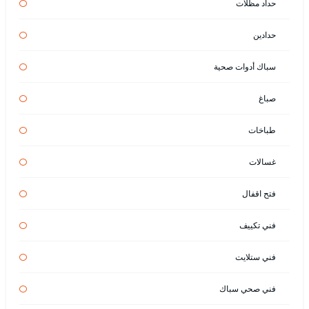
حداد مظلات
حدادين
سباك أدوات صحية
صباغ
طباخات
غسالات
فتح اقفال
فني تكييف
فني ستلايت
فني صحي سباك