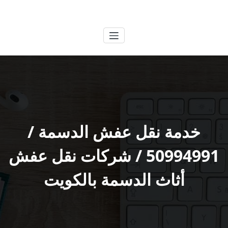
لتجاوز
الكويتية
خدمات وظائف بالكويت
لى
لمحتوى
خدمة نقل عفش الدسمة /
50994991 / شركات نقل عفش
أثاث الدسمة بالكويت