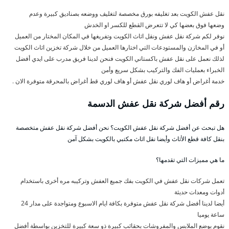
نقل عفش الكويت بعد تغليفه بورق مخصصة لتغليف ووضعه بصناديق كبيرة وعدم
وضعها فوق بعضها كي لا تتعرض القطع للكسر او الخدش
نوفر لكم شركة نقل عفش ونقل اثاث الكويت وتفريغها في المكان المختار من العميل
أو في المخازن والمستودعات التي اختارها العميل من خلال شركة تخزين اثاث الكويت
لذلك نعمل على نقل عفش باكستاني الكويت فنحن لدينا فريق مدرب على ايدي أفضل
الخبراء بعمليات الفك والتركيب بشكل سريع وأمن
خدمة أغراض أو هاف لوري نقل عفش أو هاف لوري قط أغراض بالمحرقة متوفرة الان .
رقم أفضل شركة نقل عفش الدسمة
هل تبحث عن أفضل شركة نقل عفش الكويت؟ نحن أفضل شركة نقل عفش متخصصة
بنقل كافة قطع الأثاث وأيضا نقل اثاث مكتبي بالكويت بشكل آمن
ما هي مميزات التي تقدمها؟
تعمل شركات نقل عفش في الكويت بفك جميع العفش وتركيبه مره أخرى باستخدام
أدوات ومعدات حديثة
أيضا لدينا أفضل شركة نقل عفش متوفرة بكافة ايام الاسبوع ومتواجدة على مدار 24
ساعة يوميا
نقوم بوضع الملابس والمفروشات بحقائب كبيرة ذو سعة كبيرة للتخزين بواسطة أفضل