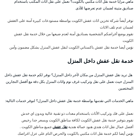
ماهي مزايا خدمة نقل اثاث مكتبي بالكويت؟ نعمل على نقل أثاث المكتب باستخدام
صناديق متينة لضمان عدم تعرضها للأذى
نوفر أيضاً شركة تخزين اثاث عفش الكويت بواسطة مستودعات كبيرة آمنة على العفش
لضمان عدم تلف الاثاث
نقوم بوضع أغراضكم الشخصية بصناديق آمنة لعدم ضيعها من خلال خدمة نقل عفش
الكويت
نؤمن أيضا خدمة نقل عفش باكستاني الكويت لنقل عفش المنزل بشكل مضمون وآمن
خدمة نقل عفش داخل المنزل
هل تريد نقل عفش المنزل من مكان لأخر داخل المنزل؟ نوفر لكم خدمة نقل عفش داخل
المنزل حيث نعمل على نقل وتركيب غرف نوم واثاث المنزل بكل دقة مع أفضل النجارين
المختصين
ماهي الخدمات التي نقدمها بواسطة خدمة نقل عفش داخل المنزل؟ لنوفر خدمات التالية:
نعمل على فك وتركيب الأثاث باستخدام معدات ذو تقنية عالية وبدون اي خدش
نقوم بتوفير خدمة نقل عفش الكويت لكافة مناطق الكويت وبسعر جدا رخيص
أفضل عمال نقل اثاث هندي هنود عمالة هندية
نقل عفش
جميع مناطق الكويت .
نؤمن أيضا لكم خدمة نقل اثاث مكتبي بالكويت والحرص التام على عزل اغراضك