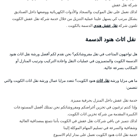
شركة نقل عفش
لذلك نعمل على نقل الموكيت والسجاد والأدوات الكهربائية ووضعها داخل الصناديق
بشكل مرتب كي يسهل علينا عملية التنزيل من خلال خدمة شركة نقل عفش الكويت
تلفون شركة
نقل عفش هندي
الدسمة بالكويت .
نقل اثاث هنود الدسمة
هل تواجهون المتاعب في نقل مفروشاتكم؟ نحن نقدم لكم أفضل ورشة نقل اثاث هنود
الدسمة الكويت والمتميزون في عمليات النقل واعادة التركيب وترتيب المنازل أو
المكاتب بسرعة عالية.
ما هي مزايا ورشة
نقل اثاث
هنود الكويت؟ تتعدد مزايا عمال ورشة نقل اثاث الكويت والتي
تتضمن:
خدمة نقل عفش داخل المنزل بحرفية مميزة.
وإذا كنتم ترغبون في تخزين أغراضكم ومفروشاتكم نحن نمتلك أفضل المستودعات
الكبيرة المقدمة من شركة تخزين اثاث الكويت.
لذلك نتميز عن باقي شركات نقل عفش في الكويت بأننا نتمتع بمصداقية العالية
وشفافية والسرعة في تسليم المهام الموكلة إلينا
خدمة نقل اثاث هنود الكويت تعمل على مدار ايام الاسبوع