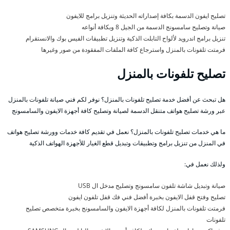
تصليح ايفون الدسمة بكافة إصداراته الحديثة وتنزيل برامج للايفون
صيانة وتصليح سامسونج الدسمة من الجيل 8 وبكافة أنواعه
تنزيل برامج اندرويد لألواح التابلت الذكية وتنزيل تطبيقات الفيس بوك والانستقرام
فرمتت تلفونات بالمنزل واسترجاع كافة الملفات المفقودة من صور وغيرها
تصليح تلفونات بالمنزل
هل تبحث عن أفضل خدمة تصليح تلفونات بالمنزل؟ نوفر لكم فني صيانة تلفونات بالمنزل
عبر ورشة تصليح هواتف متنقل الدسمة لصيانة وتصليح كافة أجهزة الايفون والسامسونج
ما هي خدمات تصليح تلفونات بالمنزل؟ نعمل في تقديم كافة خدمات وورشة تصليح هواتف
في المنزل من تنزيل برامج وتطبيقات وتبديل قطع الغيار للأجهزة الهواتف الذكية
ولذلك نعمل في:
صيانة وتبديل شاشة تلفون سامسونج وتصليح مدخل ال USB
تصليح وفتح قفل الايفون بخبرة أفضل فني فك قفل تلفون ايفون
فرمتت تلفونات بالمنزل لكافة أجهزة الايفون والسامسونج بخبرة متخصص تصليح
تلفونات