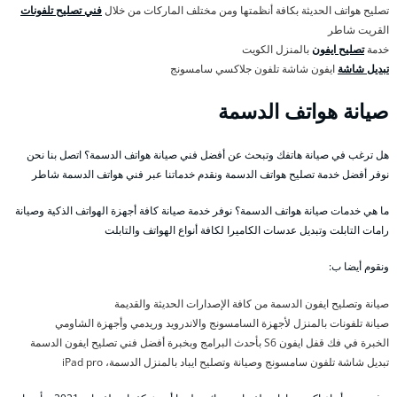
تصليح هواتف الحديثة بكافة أنظمتها ومن مختلف الماركات من خلال
فني تصليح تلفونات
القريت شاطر
خدمة
تصليح ايفون
بالمنزل الكويت
تبديل شاشة
ايفون شاشة تلفون جلاكسي سامسونج
صيانة هواتف الدسمة
هل ترغب في صيانة هاتفك وتبحث عن أفضل فني صيانة هواتف الدسمة؟ اتصل بنا نحن
نوفر أفضل خدمة تصليح هواتف الدسمة ونقدم خدماتنا عبر فني هواتف الدسمة شاطر
ما هي خدمات صيانة هواتف الدسمة؟ نوفر خدمة صيانة كافة أجهزة الهواتف الذكية وصيانة
رامات التابلت وتبديل عدسات الكاميرا لكافة أنواع الهواتف والتابلت
ونقوم أيضا ب:
صيانة وتصليح ايفون الدسمة من كافة الإصدارات الحديثة والقديمة
صيانة تلفونات بالمنزل لأجهزة السامسونج والاندرويد وريدمي وأجهزة الشاومي
الخبرة في فك قفل ايفون S6 بأحدث البرامج وبخبرة أفضل فني تصليح ايفون الدسمة
تبديل شاشة تلفون سامسونج وصيانة وتصليح ايباد بالمنزل الدسمة، iPad pro