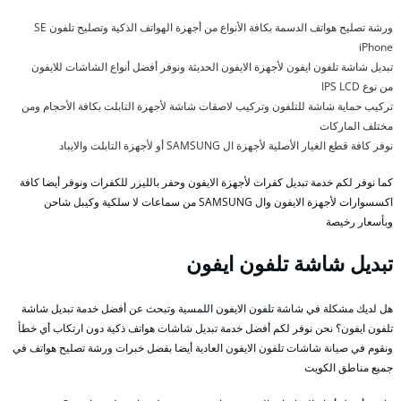
ورشة تصليح هواتف الدسمة بكافة الأنواع من أجهزة الهواتف الذكية وتصليح تلفون SE
iPhone
تبديل شاشة تلفون ايفون لأجهزة الايفون الحديثة ونوفر أفضل أنواع الشاشات للايفون
من نوع IPS LCD
تركيب حماية شاشة للتلفون وتركيب لاصقات شاشة لأجهزة التابلت بكافة الأحجام ومن
مختلف الماركات
نوفر كافة قطع الغيار الأصلية لأجهزة ال SAMSUNG أو لأجهزة التابلت والايباد
كما نوفر لكم خدمة تبديل كفرات لأجهزة الايفون وحفر بالليزر للكفرات ونوفر أيضا كافة
اكسسوارات لأجهزة الايفون وال SAMSUNG من سماعات لا سلكية وكيبل شاحن
وبأسعار رخيصة
تبديل شاشة تلفون ايفون
هل لديك مشكلة في شاشة تلفون الايفون اللمسية وتبحث عن أفضل خدمة تبديل شاشة
تلفون ايفون؟ نحن نوفر لكم أفضل خدمة تبديل شاشات هواتف ذكية دون ارتكاب أي خطأ
ونقوم في صيانة شاشات تلفون الايفون العادية أيضا بفضل خبرات ورشة تصليح هواتف في
جميع مناطق الكويت