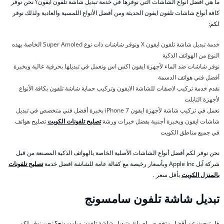
ما هي أفضل أنواع الشاشات التي نوفرها في خدمة تبديل شاشة تلفون ايفون؟ نحن نوفر
كافة أنواع شاشات تلفون ايفون الحديثة ومن أفضل الأنواع اللمسية والعادية ولذلك نوفر
لكم:
خدمة تبديل شاشة تلفون ايفون X ونوفر شاشات ذات نوع Super Amoled الخاصة بهذه
النوع من الهواتف الذكية
نوفر شاشات ضد الماء لأجهزة ايفون اكس اس ونعمل في تبديلها بحرفية عالية وبخبرة
أفضل فني هواتف الدسمة
نقدم خدمة تركيب لاصقات للشاشة الايفون وتركيب حماية شاشة تلفون بكافة الأنواع
لأجهزة التابلت
نعمل في تركيب شاشة لأجهزة ايفون 7 iPhone بخبرة أفضل فني متخصص في تبديل
شاشات ايفون وبخبرة أجنبية بفضل خبرات ورشة
تصليح تلفونات الكويت
تصليح هواتف
في جميع مناطق الكويت
نحن نوفر لكم أفضل أنواع الشاشات الأصلية الخاصة بالهواتف الذكية المصنعة من قبل
شركة آبل Apple Inc وبأسعار رخيصة مع كفالة عامة للشاشة افضل خدمة
تصليح تلفونات
بالمنزل الكويت
بأقل سعر .
تبديل شاشة تلفون سامسونج
هل تبحث عن أفضل متخصص لصيانة وتبديل شاشة تلفون سامسونج؟ نحن نوفر لكم