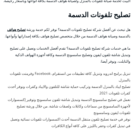
البيت لخدمة صيانة تلفونات بالمنزل ولصيانة هواتف الدسمة بكافة أنواعها وبأسعار رخيصة.
تصليح تلفونات الدسمة
هل تبحث عن أفضل شركة تصليح تلفونات الدسمة؟ نوفر لكم خدمة ورشة
تصليح هواتف
بالدسمة وصيانة هواتف الدسمة من خلال متخصص تصليح هواتف بكافة إصداراتها وأنواعها.
ما هي خدمات شركة تصليح تلفونات الدسمة؟ نقدم أفضل الخدمات ونعمل على تصليح
وتبديل شاشة تلفون ايفون وتصليح سامسونج الدسمة وكافة أجهزة الهواتف الذكية
والتابلت، ونوفر أيضا:
تنزيل برامج اندرويد وتنزيل كافة تطبيقات من انستقرام، Facebook وفرمتت تلفونات
بالمنزل.
تصليح ايباد بالمنزل الدسمة وتركيب حماية شاشة للتلفون والايباد وكفرات ونوفر أحدث
كفرات تلفونات 2021
نعمل في تصليح سامسونج الدسمة وتبديل شاشة تلفون سامسونج وتوفير إكسسوارات
لأجهزة السامسونج من سماعات وكابلات ولصقات شاشة. من خلال ورشة تصليح
تلفونات ايفون وسامسونج
نوفر في خدمة تصليح تلفون متنقل الدسمة أحدث اكسسوارات تلفونات نسائية ونعمل
في تبديل كفرات وحفر بالليزر على كافة أنواع الكافرات