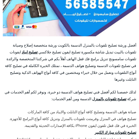
أفضل ورشة تصليح تلفونات بالمنزل الدسمة بالكويت ورشة متخصصة إصلاح وصيانة
تلفونات بالبيت تبديل شاشة مكسورة تصليح ايفون تصليح جلاكسي
تصليح ايباد
ايفونات
تلفونات سامسونج تنزيل برامج فك قفل الهاتف أهلاً بكم في شركتنا المتخصصة والرائدة
في تصليح تلفونات الدسمة وتصليح هواتف الدسمة ، نمتلك الخبرة الكاملة في تصليح كافة
أنواع التلفونات ونعمل من خلال خبراء ومختصين في كافة أنواع الهواتف الذكية وتصليح
التابلت وغيرها
لذلك خصصنا لكم أفضل فني تصليح هواتف الدسمة ذو خبرة، ونوفر لكم أهم الخدمات في
شركة
تصليح تلفونات بالمنزل
الدسمة ومن أهم الخدمات:
صيانة هواتف الدسمة وتصليح كافة أنواع التابلت والايباد من كافة الماركات
تصليح هواتف في المنزل وفرمتت تلفونات بالمنزل وتنزيل كافة أنواع البرامج للأجهزة.
الخبرة في فك قفل تلفون ايفون iPhone بكافة الإصدارات الحديثة والقديمة.
تصليح تلفونات مبارك الكبير