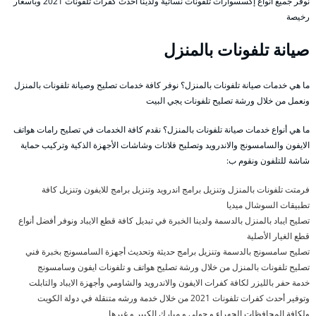
نوفر جميع أنواع إكسسوارات تلفونات نسائية ولدينا أحدث كفرات تلفونات 2021 وبأسعار
رخيصة
صيانة تلفونات بالمنزل
ما هي خدمات صيانة تلفونات بالمنزل؟ نوفر كافة خدمات تصليح وصيانة تلفونات بالمنزل
ونعمل من خلال ورشة تصليح تلفونات يجي البيت
ما هي أنواع خدمات صيانة تلفونات بالمنزل؟ نقدم كافة الخدمات في تصليح رامات هواتف
الايفون والسامسونج والاندرويد وتصليح فلاتات وشاشات الأجهزة الذكية وتركيب حماية
شاشة للتلفون ونقوم ب:
فرمتت تلفونات بالمنزل وتنزيل برامج اندرويد وتنزيل برامج للايفون وتنزيل كافة
تطبيقات السوشال ميديا
تصليح ايباد بالمنزل بالدسمة ولدينا الخبرة في تبديل كافة قطع الايباد ونوفر أفضل أنواع
قطع الغيار الأصلية
تصليح سامسونج بالدسمة وتنزيل برامج حديثة وتحديث أجهزة السامسونج بخبرة فني
تصليح تلفونات بالمنزل من خلال ورشة تصليح هواتف و تلفونات ايفون وسامسونج
خدمة حفر بالليزر لكافة كفرات الايفون والاندرويد والشاومي وأجهزة الايباد والتابلت
وتوفير أحدث كفرات تلفونات 2021 من خلال خدمة ورشه متنقلة في دولة الكويت
ولكافة المحافظات الجهراء و حولي و مبارك الكبير و غيرها