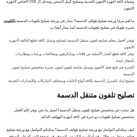
وصيانة كافة أجهزة الايفون الحديثة وتصليح كيبل الشحن ومدخل ال USB الخاص لأجهزة
الايفون
ما أهم مزايا ورشة تصليح هواتف الدسمة؟ نمتاز في ورشة تصليح تلفونات الدسمة
بالكويت
بخبرة طويلة في تصليح تلفونات الدسمة كما نمتاز أيضا ب:
توفير أفضل معلم تصليح تلفون متنقل الدسمة لتصليح وتبديل كافة قطع التالفة لأجهزة
الايفون
نوفر كافة قطع الغيار الأصلية من فلاتات ومايكرفون ومعالجات ورامات وبطاريات
بأسعار جيدة
الخبرة في فتح قفل الايفون وتبديل شاشة تلفون ايفون بخبرة متخصص تصليح ايفون
الدسمة
تصليح ايباد بالمنزل الدسمة بكافة أنواع التابلت وبمختلف الماركات والإصدارات الحديثة
تصليح تلفون متنقل الدسمة
هل تبحث عن متخصص تصليح تلفون متنقل الدسمة؟ اتصل بنا نحن نوفر لكم أفضل
متخصص تصليح تلفونات ذو خبرة في كافة أجهزة الهواتف الذكية
كيف يمكنكم التواصل مع ورشة تصليح هواتف الدسمة؟ يمكنكم التواصل مع ورشة تصليح
هواتف متنقل من خلال رقم أو البريد الكتروني المتوفر في صفحة الشركة على الموقع