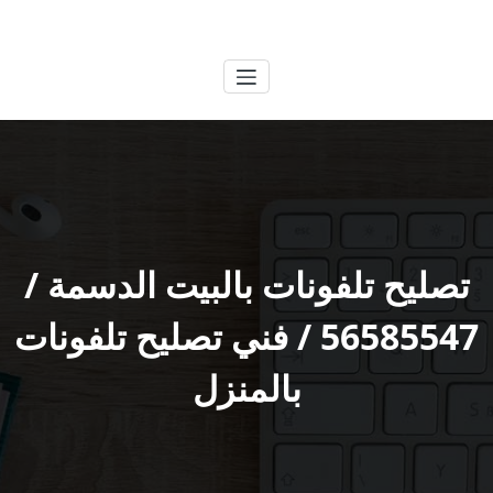
لتجاوز
الكويتية
خدمات وظائف بالكويت
لى
لمحتوى
تصليح تلفونات بالبيت الدسمة /
56585547 / فني تصليح تلفونات
بالمنزل