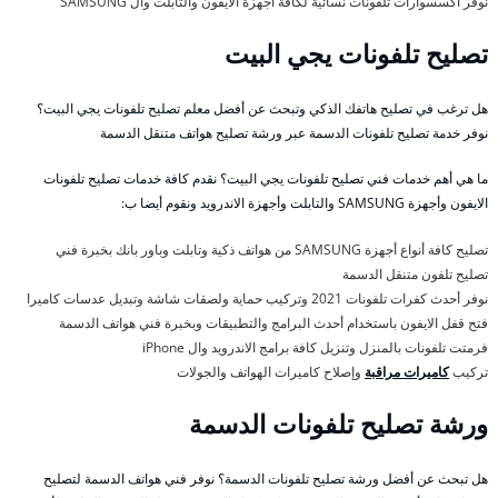
نوفر اكسسوارات تلفونات نسائية لكافة أجهزة الايفون والتابلت وال SAMSUNG
تصليح تلفونات يجي البيت
هل ترغب في تصليح هاتفك الذكي وتبحث عن أفضل معلم تصليح تلفونات يجي البيت؟
نوفر خدمة تصليح تلفونات الدسمة عبر ورشة تصليح هواتف متنقل الدسمة
ما هي أهم خدمات فني تصليح تلفونات يجي البيت؟ نقدم كافة خدمات تصليح تلفونات
الايفون وأجهزة SAMSUNG والتابلت وأجهزة الاندرويد ونقوم أيضا ب:
تصليح كافة أنواع أجهزة SAMSUNG من هواتف ذكية وتابلت وباور بانك بخبرة فني
تصليح تلفون متنقل الدسمة
نوفر أحدث كفرات تلفونات 2021 وتركيب حماية ولصقات شاشة وتبديل عدسات كاميرا
فتح قفل الايفون باستخدام أحدث البرامج والتطبيقات وبخبرة فني هواتف الدسمة
فرمتت تلفونات بالمنزل وتنزيل كافة برامج الاندرويد وال iPhone
تركيب
كاميرات مراقبة
وإصلاح كاميرات الهواتف والجولات
ورشة تصليح تلفونات الدسمة
هل تبحث عن أفضل ورشة تصليح تلفونات الدسمة؟ نوفر فني هواتف الدسمة لتصليح