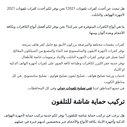
هل تبحث عن أحدث كفرات تلفونات 2021؟ نحن نوفر لكم أحدث كفرات تلفونات 2021
لأجهزة الهواتف والتابلت
ما هي أنواع الكفرات المتوفرة في شركتنا؟ نحن نوفر لكم أفضل أنواع الكافرات وبكافة
الأحجام وبعدة ألوان ومنها:
كفرات بنقشات مختلفة والمرصعة بزركون الأنيق مع حامل كفر هاتف مريحة
نوفر كفرات لأجهزة الايفون والسامسونج ضد الماء والمصنع من السيلكون المعالج
أيضا نعمل في توفير كفرات لأجهزة التابلت والايباد برسومات خاصة للأطفال
نوفر خدمة حفر الليزر لكافرات وطباعة كافة الصور على كفرات أجهزة الهاتف الذكية
او الايباد
خدمات ورشة تصليح هواتف ، تصليح ايفون تصليح هواوي ، تصليح سامسونج , في كل
مناطق الكويت
في جميع المناطق لدينا
فني تصليح تلفونات حولي
وفي كل المحافظات.
تركيب حماية شاشة للتلفون
هل ترغب في تركيب حماية شاشة للتلفون؟ نوفر لكم خدمة تركيب حماية لأجهزة الهواتف
الذكية وأجهزة الايباد بكافة الأنواع والأحجام عبر متخصصين لديهم خبرة في عملهم