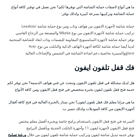
ما هي أنواع لاصقات حماية الشاشة التي نوفرها لكم؟ نحن نعمل في توفير كافة أنواع
حماية الشاشة وتركيبها بسرعة كبيرة ولذلك نوفر:
حماية شاشة لأجهزة الايفون من هواتف وتاب ومن نوع حماية شاشة Leadstar
تركيب حماية شاشة لأجهزة الايفون من نوع Mkeke والمصنعة من الزجاج القاسي
نوفر حماية شاشة لأجهزة السامسونج المقاومة للبصمات وذات ابعاد للشاشة المنحنية
لدينا أيضا حماية شاشة لكافة أجهزة الهاتف الذكية والتابلت من نوع Anti-
glareوالمميزة بخاصية دعم اضاءة الشاشة في الشمس والإضاءات العالية
فك قفل تلفون ايفون
هل لديك مشكلة في قفل تلفون الايفون وتبحث عن فني هواتف الدسمة؟ نحن نوفر لكم
خدمة فتح قفل تلفون ايفون بخبرة متخصص في فتح قفل الايفون ومن كافة الأنواع
ما هي مزايا معلم فك قفل تلفون ايفون؟ نحن نمتاز بالخبرة العالية في فتح كافة أقفال
أجهزة الايفون من كافة الموديلات ولذلك نتميز ب:
السرعة في فتح قفل الايفون باستخدام برامج خاصة وبخبرة أفضل معلم مختص
فتح قفل الايفون لأجهزة ايفون 11 وأجهزة التابلت الحديثة وبأفضل البرامج
نوفر خدمة تبديل شاشة ايفون وتركيب حماية شاشة تلفون ايفون من خلال
ورشة تصليح