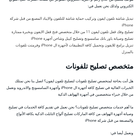
الكتروني ولذلك نحن نعمل في:
تبديل شاشة تلفون ايفون وتركيب حماية شاشة للتلفون والايباد المصنع من قبل شركة
iPhone
تصليح وفك قفل تلفون ايفون 11 من خلال متخصص فتح قفل الايفون وبخبرة ممتازة
تصليح وصيانة باور بانك سامسونج وتصليح كيبل وشاحن أجهزة iPhone
تنزيل برامج للايفون وتحميل كافة التطبيقات لأجهزة ال iPhone وفرمتت تلفونات
بالمنزل
متخصص تصليح تلفونات
هل أنت بحاجة لمتخصص تصليح تلفونات لتصليح تلفون ايفون؟ اتصل بنا نحن نمتلك
الخبرات العالية في تصليح كافة أجهزة ال iPhone وأجهزة السامسونج والاندرويد ونعمل
من خلال خبراء متخصصين في أجهزة الهواتف الذكية
ما أهم خدمات متخصص تصليح تلفونات؟ نحن نعمل في تقديم كافة الخدمات في تصليح
وصيانة أجهزة الهواتف من كافة الماركات تصليح ألواح التابلت الذكية بكافة الأنواع
والمصنعة من قبل شركة iPhone
ونعمل أيضا في: