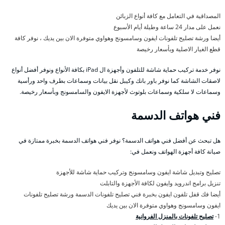
المصداقية في التعامل مع كافة أنواع الزبائن
نعمل على مدار 24 ساعة وطيلة أيام الأسبوع
أيضا ورشة تصليح تلفونات ايفون وسامسونج وهواوي متوفرة الان بين يديك ، نوفر كافة
قطع الغيار الاصلية وبأسعار رخيصة
نوفر خدمة تركيب حماية شاشة للتلفون وأجهزة ال iPad بكافة الأنواع ونوفر أفضل أنواع
لاصقات الشاشة كما نوفر باور بانك وكيبل نقل بيانات وسماعات بطرف واحد ورأسية
وسماعات لا سلكية وسماعات بلوتوث لأجهزة الايفون والسامسونج وبأسعار رخيصة.
فني هواتف الدسمة
هل تبحث عن أفضل فني هواتف الدسمة؟ نوفر فني هواتف الدسمة بخبرة ممتازة في
صيانة كافة أجهزة الهواتف ونعمل في:
تصليح وتبديل شاشة ايفون وسامسونج وتركيب حماية شاشة للأجهزة
تنزيل برامج اندرويد وايفون لكافة الأجهزة والتابلت
أيضا فك قفل تلفون ايفون بخبرة فني تصليح تلفونات الدسمة ورشة تصليح تلفونات
ايفون وسامسونج وهواوي متوفرة الان بين يديك
1-
تصليح تلفونات بالمنزل الفروانية