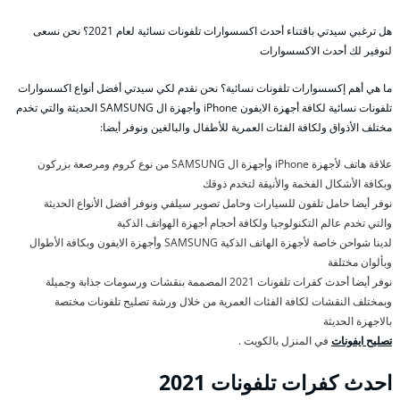
هل ترغبي سيدتي باقتناء أحدث اكسسوارات تلفونات نسائية لعام 2021؟ نحن نسعى
لنوفير لك أحدث الاكسسوارات
ما هي أهم إكسسوارات تلفونات نسائية؟ نحن نقدم لكي سيدتي أفضل أنواع اكسسوارات
تلفونات نسائية لكافة أجهزة الايفون iPhone وأجهزة ال SAMSUNG الحديثة والتي تخدم
مختلف الأذواق ولكافة الفئات العمرية للأطفال والبالغين ونوفر أيضا:
علاقة هاتف لأجهزة iPhone وأجهزة ال SAMSUNG من نوع كروم ومرصعة بزركون
وبكافة الأشكال الفخمة والأنيقة لتخدم ذوقك
نوفر أيضا حامل تلفون للسيارات وحامل تصوير سيلفي ونوفر أفضل الأنواع الحديثة
والتي تخدم عالم التكنولوجيا ولكافة أحجام أجهزة الهواتف الذكية
لدينا شواحن خاصة لأجهزة الهاتف الذكية SAMSUNG وأجهزة الايفون وبكافة الأطوال
وبألوان مختلفة
نوفر أيضا أحدث كفرات تلفونات 2021 المصممة بنقشات ورسومات جذابة وجميلة
وبمختلف النقشات لكافة الفئات العمرية من خلال ورشة تصليح تلفونات مختصة
بالاجهزة الحديثة
تصليح ايفونات
في المنزل بالكويت .
احدث كفرات تلفونات 2021