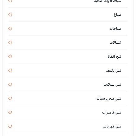
سباك أدوات صحية
صباغ
طباخات
غسالات
فتح اقفال
فني تكييف
فني ستلايت
فني صحي سباك
فني كاميرات
فني كهربائي