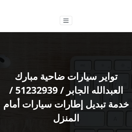
لتجاوز
الكويتية
خدمات وظائف بالكويت
لى
لمحتوى
تواير سيارات ضاحية مبارك
العبدالله الجابر / 51232939‬ /
خدمة تبديل إطارات سيارات أمام
المنزل