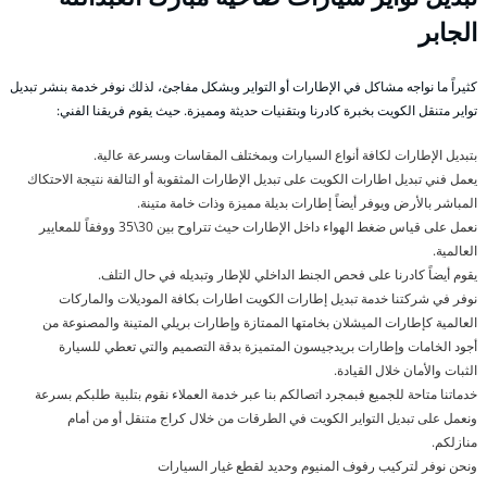
الجابر
كثيراً ما نواجه مشاكل في الإطارات أو التواير وبشكل مفاجئ، لذلك نوفر خدمة بنشر تبديل
تواير متنقل الكويت بخبرة كادرنا وبتقنيات حديثة ومميزة. حيث يقوم فريقنا الفني:
بتبديل الإطارات لكافة أنواع السيارات وبمختلف المقاسات وبسرعة عالية.
يعمل فني تبديل اطارات الكويت على تبديل الإطارات المثقوبة أو التالفة نتيجة الاحتكاك
المباشر بالأرض ويوفر أيضاً إطارات بديلة مميزة وذات خامة متينة.
نعمل على قياس ضغط الهواء داخل الإطارات حيث تتراوح بين 30\35 ووفقاً للمعايير
العالمية.
يقوم أيضاً كادرنا على فحص الجنط الداخلي للإطار وتبديله في حال التلف.
نوفر في شركتنا خدمة تبديل إطارات الكويت اطارات بكافة الموديلات والماركات
العالمية كإطارات الميشلان بخامتها الممتازة وإطارات بريلي المتينة والمصنوعة من
أجود الخامات وإطارات بريدجيسون المتميزة بدقة التصميم والتي تعطي للسيارة
الثبات والأمان خلال القيادة.
خدماتنا متاحة للجميع فبمجرد اتصالكم بنا عبر خدمة العملاء نقوم بتلبية طلبكم بسرعة
ونعمل على تبديل التواير الكويت في الطرقات من خلال كراج متنقل أو من أمام
منازلكم.
ونحن نوفر لتركيب رفوف المنيوم وحديد لقطع غيار السيارات