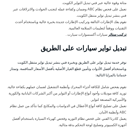
متانة وقوة عالية عبر فني تبديل التواير الكويت.
نعمل على فحص نظام ABC وضمان وكفاءة عمله لتجنب الحوادث والانزلاقات عبر
فني بنشر تبديل تواير متنقل الكويت.
نقوم بفك الإطارات التالفة وتركيب الإطارات جديدة بخبرة عالية وباستخدام أحدث
التقنيات ووفقاً لتعليمات السلامة العالمية.
تركيب ستائر
سيارات أكسسوارات سيارت .
تبديل تواير سيارات على الطريق
نوفر خدمة تبديل تواير على الطريق وبخبرة فني بنشر تبديل تواير متنقل الكويت
وباستخدام أفضل الأدوات وتأمين قطع الغيار الأصلية بأفضل الأسعار المنافسة. وتمتاز
خدماتنا بالمزايا التالية:
نقوم بفحص شامل للكافة أجزاء المحرك وأنظمة التشغيل لضمان عملهم بكفاءة عالية.
توريد كافة موديلات وأجود أنواع الإطارات أو التواير من أكبر الشركات اليابانية والكورية
والأميركية المصنعة لتواير.
نعمل على تصليح كافة أنواع الأعطال في الدواسات والمكابح كما نتأكد من عمل نظام
ABC وأنظمة الأمان.
يعمل كادرنا الفني على فحص نظام التوريد وفحص كهرباء السيارة باستخدام أفضل
أجهزة الكمبيوتر وتصليح لوحة التحكم بدقة مثالية.