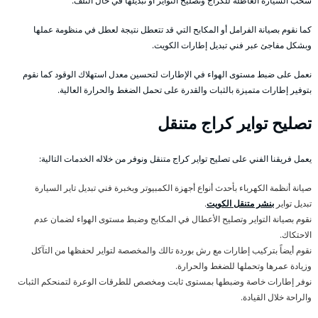
سحب السيارة العاطلة للكراج وتصليح التواير أو تبديلها في حال التلف.
كما نقوم بصيانة الفرامل أو المكابح التي قد تتعطل نتيجة لعطل في منظومة عملها
وبشكل مفاجئ عبر فني تبديل إطارات الكويت.
نعمل على ضبط مستوى الهواء في الإطارات لتحسين معدل استهلاك الوقود كما نقوم
بتوفير إطارات متميزة بالثبات والقدرة على تحمل الضغط والحرارة العالية.
تصليح تواير كراج متنقل
يعمل فريقنا الفني على تصليح تواير كراج متنقل ونوفر من خلاله الخدمات التالية:
صيانة أنظمة الكهرباء بأحدث أنواع أجهزة الكمبيوتر وبخبرة فني تبديل تاير السيارة
تبديل تواير
بنشر متنقل الكويت
.
نقوم بصيانة التواير وتصليح الأعطال في المكابح وضبط مستوى الهواء لضمان عدم
الاحتكاك.
نقوم أيضاً بتركيب إطارات مع رش بوردة تالك والمخصصة لتواير لحفظها من التآكل
وزيادة عمرها وتحملها للضغط والحرارة.
نوفر إطارات خاصة وضبطها بمستوى ثابت ومخصص للطرقات الوعرة لتمنحكم الثبات
والراحة خلال القيادة.