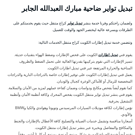
تبديل تواير ضاحية مبارك العبدالله الجابر
ولضمان راحتكم وفرنا خدمة بنشر
تبديل تواير
كراج متنقل حيث يقوم بخدمتكم على
الطرقات وبسرعة عالية ليختصر الجهد والوقت للعميل.
وتتضمن خدمة تبديل إطارات الكويت كراج متنقل الخدمات التالية:
يقوم فني
تبديل اطارات
الكويت على فحص الإطارات وضغط الهواء بتقنيات حديثة.
تتميز الإطارات التي نقوم بتركيبها بقدرتها العالية على تحمل الضغط والظروف
المناخية والحرارة المرتفعة عبر فني تبديل اطارات الكويت.
يعمل فني تبديل إطارات الكويت على توفير إطارات خاصة بالدراجات النارية والدراجات
المخصصة للرمال أو للأماكن الوعرة كجبال والوديان.
كما نقوم أيضاً بفحص مكابح ودواسات وضمان كفاءة عملهم لمزيد من الأمان والسلامة.
يقوم فني بنشر تبديل تواير متنقل الكويت بفحص المحرك وكافة أنظمة الأمان وأنظمة
التشغيل بحرفية.
نؤمن إطارات لكافة موديلات السيارات المرسيدس وتويوتا وهواندي والكيا وBMW
والأودي.
أسعارنا منافسة وتشمل خدمات الصيانة والتصليح كافة الأعطال بالإطارات والجنط
والمكافح والمفاصل وبخبرة عبر بنشر تبديل إطارات متنقل الكويت.
نقدم أيضاً خدمة الصيانة الدورية بشكل سنوي أو نصف سنوي أو كل 3 أشهر وفقاً