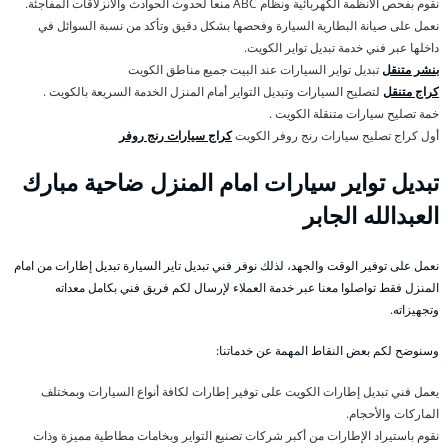
نقوم بفحص الأنظمة الكهربائية ونظام ABC منعاً لحدوث الحوادث والانزلاقات المفاجئة.
نعمل على صيانة البطارية السيارة وفحصها بشكل دقيق وتأكد من نسبة السوائل في
داخلها عبر فني خدمة تبديل تواير الكويت.
بنشر متنقل
تبديل تواير السيارات عند البيت جميع مناطق الكويت
كراج متنقل
لتصليح السيارات وتبديل التواير أمام المنزل الخدمة السريعة بالكويت .
خمة تصليح سيارات متنقلة الكويت .
أول كراج تصليح سيارات رنج روفر الكويت
كراج سيارات رنج روفر
تبديل تواير سيارات امام المنزل ضاحية مبارك
العبدالله الجابر
نعمل على توفير الوقت والجهد، لذلك نوفر فني تبديل تاير السيارة تبديل إطارات من امام
المنزل فقط تواصلوا معنا عبر خدمة العملاء لإرسال لكم فريق فني بكامل معداته
وتجهيزاته.
وسنوضح لكم بعض النقاط المهمة عن خدماتنا:
يعمل فني تبديل إطارات الكويت على توفير إطارات لكافة أنواع السيارات وبمختلف
الماركات والأحجام.
نقوم باستيراد الإطارات من أكبر شركات تصنيع التواير وبخامات مطاطية مميزة وذات