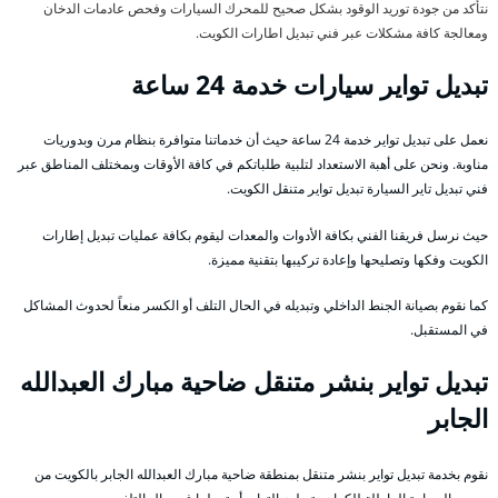
نتأكد من جودة توريد الوقود بشكل صحيح للمحرك السيارات وفحص عادمات الدخان
ومعالجة كافة مشكلات عبر فني تبديل اطارات الكويت.
تبديل تواير سيارات خدمة 24 ساعة
نعمل على تبديل تواير خدمة 24 ساعة حيث أن خدماتنا متوافرة بنظام مرن وبدوريات
مناوبة. ونحن على أهبة الاستعداد لتلبية طلباتكم في كافة الأوقات وبمختلف المناطق عبر
فني تبديل تاير السيارة تبديل تواير متنقل الكويت.
حيث نرسل فريقنا الفني بكافة الأدوات والمعدات ليقوم بكافة عمليات تبديل إطارات
الكويت وفكها وتصليحها وإعادة تركيبها بتقنية مميزة.
كما نقوم بصيانة الجنط الداخلي وتبديله في الحال التلف أو الكسر منعاً لحدوث المشاكل
في المستقبل.
تبديل تواير بنشر متنقل ضاحية مبارك العبدالله
الجابر
نقوم بخدمة تبديل تواير بنشر متنقل بمنطقة ضاحية مبارك العبدالله الجابر بالكويت من