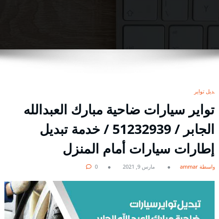
تبديل تواير
تواير سيارات ضاحية مبارك العبدالله
الجابر / 51232939‬ / خدمة تبديل
إطارات سيارات أمام المنزل
بواسطة ammar
مارس 9, 2021
0