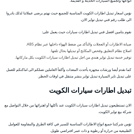
انواعها ولجميع السيارات الحديثة و القديمة.
نؤمن اسعار تبديل اطارات الكويت المناسبة للجميع حيث نهتم برضى عملائنا لذلك بادروا
الى طلب رقم فني تبديل تواير الان.
نقوم بتامين افضل فني تبديل اطارات سيارات حيث يعمل على:
صيانة الاطارات أو العجلات والتأكد من ضغط الهواء داخلها عبر نظام ABS.
اصلاح نظام التعليق وفحص المكابح أو تبديلها بحال تلفها.
توفير خدمة تبديل تواير هندي من اجل تبديل اطارات سيارات الكويت بكل ماركاتها.
كما نقدم أيضا ورشات مجهزة بأحدث المعدات وأكفأ العاملين تصلكم الى اماكنكم للعمل
على تبديل تاير السيارة تبديل تواير بنشر متنقل في اوقات الحظر.
تبديل اطارات سيارات الكويت
الان تستطيعون تبديل اطارات سيارات الكويت عند تآكلها أو اهترائها من خلال التواصل مع
شركة بيع تواير الكويت.
تؤمن شركتنا جميع انواع الاطارات المناسبة للسير في كافة الطرق والمقاومة للعوامل
الطبيعية من حرارة أو رطوبة و ذات عمر افتراضي طويل.