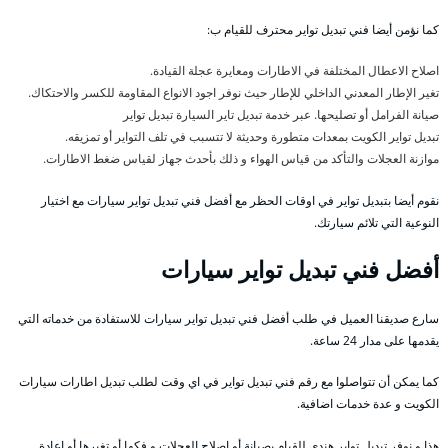
كما نؤمن أيضا فني تبديل تواير محترف للقيام ب:
اصلاح الاعطال المختلفة في الاطارات ومعايرة عجلة القيادة.
تغير الإطار المعدني الداخلي للإطار حيث نوفر اجود الانواع المقاومة للكسر والاحتكاك.
صيانة الفرامل أو تصليحها. عبر خدمة تبديل تاير السيارة تبديل تواير
تبديل تواير الكويت بمعدات متطورة وحديثة لا تتسبب في تلف التواير أو تمزيقه.
موازنة العجلات والتأكد من قياس الهواء و ذلك بأحدث جهاز لقياس ضغط الاطارات.
نقوم أيضا بتبديل تواير في اوقات الحظر مع أفضل فني تبديل تواير سيارات مع اختيار
النوعية التي تلائم سيارتك.
أفضل فني تبديل تواير سيارات
سارع صديقنا العميل في طلب أفضل فني تبديل تواير سيارات للاستفادة من خدماته التي
يقدمها على مدار 24 ساعة.
كما يمكن أن تتواصلوا مع رقم فني تبديل تواير في اي وقت لطلب تبديل اطارات سيارات
الكويت و عدة خدمات اضافية.
هذا و نوفر تبديل تواير هندي للقيام بصيانة أو اصلاح العجلات و فكها أو تغيرها أو اعادة