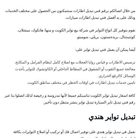
من خلال اتصالكم برقم فني تبديل اطارات ستتمكنون من الحصول على مختلف الخدمات
وذلك على يد أفضل فني تبديل اطارات سيارات.
نقوم بتوفير كل انواع التواير في شركة بيع تواير الكويت و منها: هانكوك، ميشلان،
كونتيننتال، بريدجستون، بريلي، سوميتو.
أيضا يمكن أن يعمل فني تبديل تواير على:
ترصيص الاطارات و قياس زوايا العجلات مع اصلاح كامل لنظام الفرامل و المكابح.
معالجة جميع الثقوب أو الشقوق في المطاط الداخلي أو الكاوتشوك للتواير بأحدث
الوسائل كالرقع الحراري.
تامين خدمات تبديل اطارات في اوقات الحظر في مختلف مناطق الكويت.
كافة اسعار تبديل تواير الكويت تناسبكم جميعا لأنها مدروسة و رخيصة لذلك اتصلوا بنا عبر
رقم فني تبديل تاير السيارة تبديل تواير بنشر متنقل دون تأخير.
تبديل تواير هندي
نعمل في تبديل تواير هندي على توفير اعمال فك أو تركيب أو اصلاح التوايرات بكافة