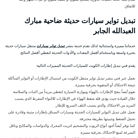
للاتفاق.
تبديل تواير سيارات حديثة ضاحية مبارك
العبدالله الجابر
خدماتنا مميزة واستثنائية لذلك نقدم خدمة بنشر
تبديل تواير سيارات
متنقل سيارات حديثة
بخبرة واسعة وباستخدام أفضل المعدات والأدوات الحديثة لتعطي أفضل النتائج.
يقدم فني تبديل إطارات الكويت للسيارات الحديثة المميزات التالية:
نعمل عبر فني بنشر تبديل تواير متنقل الكويت من استبدال الإطارات أو التواير المتآكلة
نتيجة الاحتكاك أو المثقوبة بحرفية مميزة.
نقوم أيضاً بنفخ الإطارات بالهواء وموازنة السيارة لتعطي مزيداً من الثبات والسلاسة
خلال القيادة حيث يؤدي قلة ضغط الهواء في الإطارات للالتواء المفرط الذي يسبب
المزيد من الاحتكاك والذي يسبب التلف السريع للإطار.
نعمل على تبديل التواير للسيارات الحديثة وسيارات السباق بإطارات متينة وقادرة على
تحمل الضغط وتثبيتها بطريقة محترفة.
كما نوفر أيضاً أجود أنواع الزيوت والتشحيم لتزيت المحرك والدواسات والمكابح وناقل
السرعة لمنع الاحتكاك بحرفية مميزة.