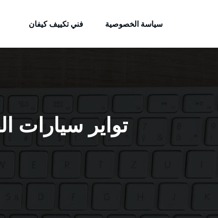
الكويتية
لتجاوز
خدمات وظائف بالكويت
لى
سياسة الخصوصية
فني تكييف كيفان
لمحتوى