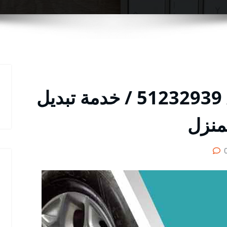
تواير سيارات الصديق / 51232939‬ / خدمة تبديل
منزل