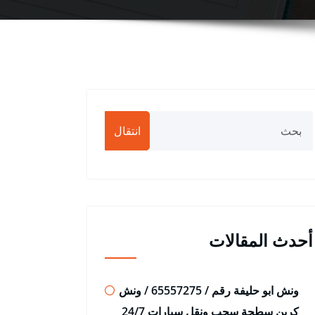
انتقال
أحدث المقالات
ونش ابو حليفة رقم / 65557275 / ونش
كرين سطحة سحب ونقل سيارات 24/7