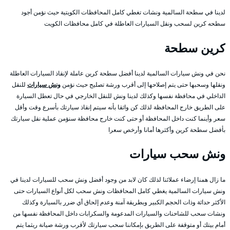
لدينا في سطحة السالمية ونشات تغطي كامل المحافظات الكويتية حيث نؤمن أجود
سطحه كرين لسحب ونقل السيارات العاطلة في كامل محافظات الكويت
كرين سطحة
نحن في ونش سيارات السالمية لدينا أفضل سطحة كرين عاملة لإنقاذ السيارات العاطلة
ونقلها وسحبها حتى يتم إصلاحها إلى أقرب ورشة تصليح حيث نؤمن
ونش سيارات
للنقل
الداخلي في محافظة نفسها وكذلك لدينا ونش للنقل الخارجي في حال تعطل السيارة
على الطريق خارج المحافظة لذلك كن واثقا بأنه سيتم إنقاذ سيارتك بأسرع وقت وأقل
سعر وأينما كنت داخل المحافظة أو حتى كنت خارج محافظة سنؤمن عملية نقل سيارتك
بأفضل سطحة كرين وأكثرها أمانا وأرخص سعرا
ونش سحب سيارات
ما زال همنا إرضاء عملائنا لذلك كان لابد من وجود أفضل ونش سحب للسيارات لدينا في
ونش سيارات السالمية يغطي كامل المحافظات ونش سحب لكل أنواع السيارات حتى
الأكثر حداثة وذات الحجم الكبير وبطريقة آمنة وعدم إلحاق أي ضرر بالسيارة وكذلك
ونشات سحب للشاحنات والسيارات المدعومة والسكرابات داخل المحافظة نفسها من
أمام بيتك أو متوقفة على الطريق بإمكاننا سحب سيارتك لأقرب ورشة صيانة ريثما يتم