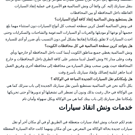
بنقل سيارتك إليه. كن واثقا أن ونش السالمية هو الأسرع في عملية إنقاذ السيارات
العاطلة داخل المحافظة أو بين المحافظات
هل يستطيع ونش السالمية إنقاذ كافة أنواع السيارات؟
في ونش السالمية أفضل كرين سطحه لسحب كل أنواع السيارات دون استثناء مهما بلغ
حجمها أو نوعها أو موديلها والعربات أو السيارات المدعومة والشاحنات والسكرابات وحتى
احدث السيارات لا تقلق بإمكاننا إنقاذها بشكل آمن دون التسبب بأي ضرر أو أذى للسيارة
هل يتواجد كرين سطحة السالمية في كل محافظات الكويت؟
ونش السالمية يغطي جميع مناطق الكويت أينما كنت داخل المحافظة أو خارجها وبأي
وقت وعلى مدار ٢٤ ونش العمل لدينا منتشر على كافة الطرق داخل المحافظات و خارج
المحافظة حيث يؤمن سحب ونقل السيارة من محافظة إلى محافظة أخرى وفريق العمل
لدينا جاهز لتلبية إتصالك وإنقاذ سيارتك بأسرع وقت
هل بإمكانكم نقل السيارات الجديدة المباعة في الوكالة ؟
بكل تأكيد نحن في السالمية نستطيع تأمين نقل سيارتك الجديدة إلى باب منزلك كما هي
من الوكالة في حال رغبت بذلك ودون أن تضطر الى تشغيلها أو تدويرها أو حتى تحريكها
بإمكاننا نقل سيارتك إلى باب بيتك كما هي من الوكالة وبكل سهولة وأمان تام
خدمات ونش انقاذ سيارات
نقدم لكم خدمات ونش انقاذ سيارات متعطلة في الطريق أو في أي مكان آخر أو نقل
سيارات جديدة بحالة الوكالة من المعرض. من أي مكان ومهما كانت حالة السيارة المعطلة