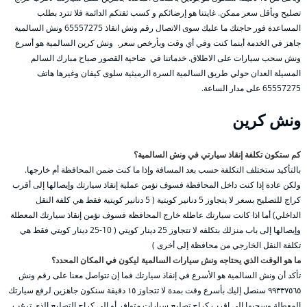
تصليح وبأقل سعر ممكن. غايتنا هو إرضائكم و كسب ثقتكم الدائمة فلا تترد بطلب
المساعدة فور حاجتك ما عليك سوى الاتصال رقم ونش انقاذ 65557275 ونش السالمية
جاهز في الخدمة أينما كنت وفي أي وقت وبأرخص سعر. ونش كرين السالمية هو أسرع
ونش سحب سيارات على الاطلاق. خدماتنا في ضاحية القصور صباح مبارك السالم
المسيلة العدان حولي طريق السالمية السرة الرميثية سلوى كيفان وغيرها هاتف
65557275 على مدار الساعة.
ونش كرين
كم ستكون تكلفة إنقاذ سيارتي في ونش السالمية؟
بالتأكيد ستختلف التكلفة حسب بعد المسافة وإذا ما كنت ضمن المحافظة أم خارجها.
ولكن عادة إذا كنت داخل المحافظة فسوف نؤمن عملية إنقاذ سيارتك وإيصالها إلى أقرب
كراج للتصليح بسعر لا يتجاوز 5 دنانير كويتية ( 5 دنانير كويتية فقط هي كلفة النقل
الداخلي) أما اذا كانت سيارتك عاطلة خارج المحافظة فسوف نؤمن إنقاذ سيارتك المعطلة
وإيصالها إلى باب منزلك بتكلفه لا تتجاوز 25 دينار كويتي ( 10-25 دينار كويتي فقط هي
تكلفة النقل الخارجي من محافظة إلى أخرى )
ما هو الوقت الذي يحتاجه ونش سيارات السالمية ليكون في المكان المحدد؟
تأكد أن ونش السالمية هو الأسرع في إنقاذ سيارتك فما إن تتواصل معنا على رقم ونش
٩٩٣٣٧٥٦٥ سنصل إليك بأسرع وقت بمدة لا تتجاوز ١٥ دقيقة سنكون جاهزين لرفع سيارتك
المعطلة وسحبها إلى اقرب كراج تصليح سيارات متوافر أو إلى كراج التصليح الذي ترغب