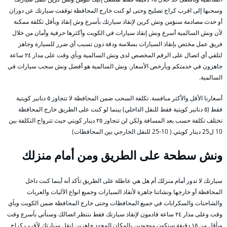
وسحبها إلى اقرب كراج تصليح وحتى لو كنت خارج المحافظة توقفت سيارتك عن دوران
أو حدث مصادمة سنؤمن ونش كرين لإنقاذ سيارتك بأسرع وش إنقاذ وبأقل تكلفة ممكنة
لأن ونش السالمية أسرع ونش إنقاذ سيارات في الكويت وأكثرها حرفية وأمان من خلال
فريق عمل مختص بإنقاذ السيارات بسلاسة ودقة دون تسبب أي ضرر للسيارة وجاهز
لتلقي أي اتصال على الرقم المخصص لدى ونش السالمية وبأي وقت على مدار ٢٤ ساعة
جاهزون في خدمتكم وبأرخص الأسعار. ونش السالمية هو أفضل ونش سحب سيارات في
السالمية.
أسعارنا الأقل والأكثر منافسة. تكلفة السحب ضمن المحافظة لا تتجاوز ٥ دنانير كويتية
فقط (٥ دنانير كويتية فقط للنقل الداخلي) بينما لو كنت على الطريق خارج المحافظة
تختلف تكلفة حسب بعد المسافة ولكن لن تتجاوز ٢٥ دينار كويتي حيث تترواح التكلفة بين
10 ل25 دينار كويتي ( 10-25 للنقل الخارجي بين المحافظات)
ونش سطحة على الطريق ومن أمام منزلك
سيارتك لا تدور أمام منزلك أم هل هي عاطلة على الطريق تأكد أنه أينما كنت داخل
المحافظة أو خارجها ونشاتنا جاهزة لأنقاذ السيارات وجميع انواع الآليات والعربات
والشاحنات والسكرابات في جميع المحافظات وحتى خارج المحافظة ضمن الكويت وبأي
وقت وعلى مدار ٢٤ ساعة قادمون لإنقاذ سيارتك فقط ننتظر اتصالك وسنأتي بأسرع وقت
وبأقل من ١٥ دقيقة سنكون موجودين بالمكان المحدد جاهزين لنقل سيارتك لأقرب كراج