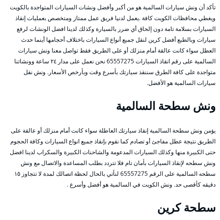
تأكد أن ونش سيارات السالمية هو من أكبر وأفضل ونشات السيارات المتواجدة بالكويت
ويغطي محافظات الكويت كافة .يعمل لدنيا فريق عمل ممتاز ومتخصص بعمليات إنقاذ
السيارات بسلامة تامة دون إلحاق أي ضرر بالسيارة وكذلك لدينا افضل الونشات لرفع
سيارات وبالطبع أفضل كرين لنقل جميع أنواع السيارات باختلاف أحجامها أينما حدث
العطل سواء كانت عالقة أمام منزلك أو على الطريق فقط تواصل معنا ونش سيارات
السالمية على رقم انقاذ السيارات 65557275 نحن نعمل على مدار ٢٤ ساعة وونشاتنا
متواجدة على كافة الطرق سننقذ سيارتك بأسرع وقت وبأرخص الأسعار. ونش نقل
سيارات السالمية هو الأفضل.
ونش سطحة السالمية
يؤمن ونش سطحة السالمية إنقاذ سيارتك العاطلة سواء كانت أمام منزلك أو عالقة على
الطريق نتيجة عطل مفاجئ أو تصادم كما نقوم بإنقاذ جميع انواع السيارات وكافة الحجوم
حتى الكبيرة منها وكذلك السيارات المدعومة والشاحنات الكبيرة والسكراب لدينا افضل
ونش سطحه لإنقاذ السيارات بأمان تام فلا تتردد بطلب المساعدة والاتصال مع ونش
سطحه السالمية على الرقم 65557275 لنأتي بالحال لحظة اتصالك لمدة لا تتجاوز ١٥
دقيقه كأقصى حد. ونش الكويت في السالمية هو أفضل وأسرع .
سطحة كرين