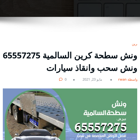
كرين
ونش سطحة كرين السالمية 65557275
ونش سحب وانقاذ سيارات
بواسطة rwan
مايو 23, 2021
0