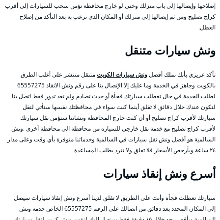
إصلاحها وإيصالها إلى باب منزلك وحتى لو خارج محافظة نؤمن سحب للسيارات إلى أقرب
كراج تصليح ومن ثم إيصالها إلى منزلك أو المكان الذي ترغب به بعد التأكد من إصلاح
العطل.
ونش سيارات متنقل
تأكد عزيزي بأنك نملك أفضل
ونش سيارات الكويت
متنقل منتشر على أغلب الطرق
بالكويت وجاهز في الخدمة وما عليك إلا الإتصال بنا على رقم ونش الانقاذ 65557275
لطلب الخدمة في حال تعطلت سيارتك فجأة أو حدث تصادم ولم تعد تدور فقط اتصل بنا
لنكون عندك خلال دقائق لا تقلق أينما كنت سواء في محافظتك نفسها سنأتي لنقل
سيارتك لأقرب كراج تصليح أو أن كنت خارج المحافظة ونشاتنا ستؤمن نقل سيارتك
لأقرب كراج تصليح مع خدمة نقل خارجي للسيارة من محافظة الى محافظة أخرى .ونش
السالمية هو أفضل ونش نقل سيارات في السالمية وخدماتنا متوفرة بأي وقت وعلى مدار
٢٤ ساعة وبأرخص الأسعار فلا تقلق ولا تترد بطلب المساعدة
أسرع ونش إنقاذ سيارات
سيارتك تعطلت فجأة وأنت على الطريق لا تقلق لدينا أسرع ونش إنقاذ سيارات سيصل
إلى المكان المحدد بعد دقائق من اتصالك على الرقم 65557275 الخاص خدمة ونش
السالمية وبأقصى حد خلال ١٥ دقيقة فقط سنصل إليك لنؤمن ونش كرين لنقل سيارتك