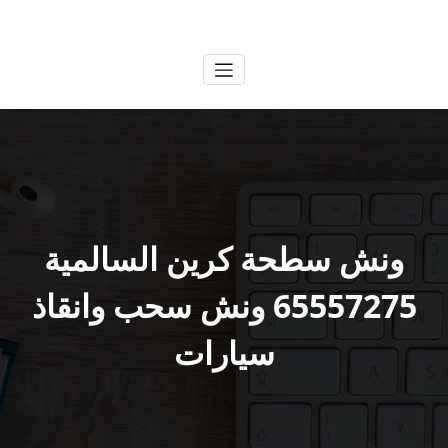
لتجاوز
الكويتية
خدمات وظائف بالكويت
لى
لمحتوى
ونش سطحة كرين السالمية
65557275 ونش سحب وانقاذ
سيارات