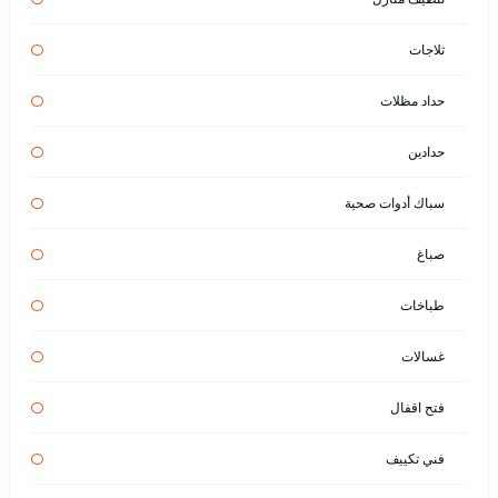
ثلاجات
حداد مظلات
حدادين
سباك أدوات صحية
صباغ
طباخات
غسالات
فتح اقفال
فني تكييف