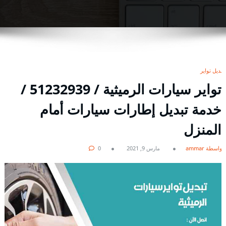
تبديل تواير
تواير سيارات الرميثية / 51232939‬ /
خدمة تبديل إطارات سيارات أمام
المنزل
بواسطة ammar
مارس 9, 2021
0