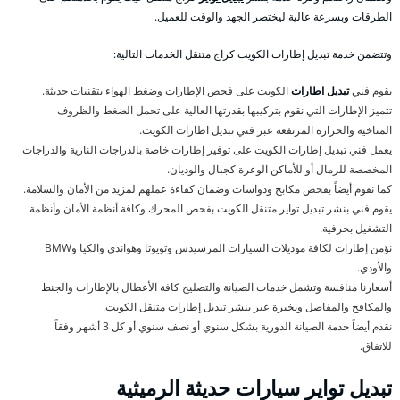
الطرقات وبسرعة عالية ليختصر الجهد والوقت للعميل.
وتتضمن خدمة تبديل إطارات الكويت كراج متنقل الخدمات التالية:
يقوم فني
تبديل اطارات
الكويت على فحص الإطارات وضغط الهواء بتقنيات حديثة.
تتميز الإطارات التي نقوم بتركيبها بقدرتها العالية على تحمل الضغط والظروف
المناخية والحرارة المرتفعة عبر فني تبديل اطارات الكويت.
يعمل فني تبديل إطارات الكويت على توفير إطارات خاصة بالدراجات النارية والدراجات
المخصصة للرمال أو للأماكن الوعرة كجبال والوديان.
كما نقوم أيضاً بفحص مكابح ودواسات وضمان كفاءة عملهم لمزيد من الأمان والسلامة.
يقوم فني بنشر تبديل تواير متنقل الكويت بفحص المحرك وكافة أنظمة الأمان وأنظمة
التشغيل بحرفية.
نؤمن إطارات لكافة موديلات السيارات المرسيدس وتويوتا وهواندي والكيا وBMW
والأودي.
أسعارنا منافسة وتشمل خدمات الصيانة والتصليح كافة الأعطال بالإطارات والجنط
والمكافح والمفاصل وبخبرة عبر بنشر تبديل إطارات متنقل الكويت.
نقدم أيضاً خدمة الصيانة الدورية بشكل سنوي أو نصف سنوي أو كل 3 أشهر وفقاً
للاتفاق.
تبديل تواير سيارات حديثة الرميثية