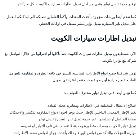
توفير خدمة تبديل تواير هندي من اجل تبديل اطارات سيارات الكويت بكل ماركاتها.
كما نقدم أيضا ورشات مجهزة بأحدث المعدات وأكفأ العاملين تصلكم الى اماكنكم للعمل
على تبديل تاير السيارة تبديل تواير بنشر متنقل في اوقات الحظر.
تبديل اطارات سيارات الكويت
الان تستطيعون تبديل اطارات سيارات الكويت عند تآكلها أو اهترائها من خلال التواصل مع
شركة بيع تواير الكويت.
تؤمن شركتنا جميع انواع الاطارات المناسبة للسير في كافة الطرق والمقاومة للعوامل
الطبيعية من حرارة أو رطوبة و ذات عمر افتراضي طويل.
كما نؤمن أيضا فني تبديل تواير محترف للقيام ب:
اصلاح الاعطال المختلفة في الاطارات ومعايرة عجلة القيادة.
تغير الإطار المعدني الداخلي للإطار حيث نوفر اجود الانواع المقاومة للكسر والاحتكاك.
صيانة الفرامل أو تصليحها. عبر خدمة تبديل تاير السيارة تبديل تواير
تبديل تواير الكويت بمعدات متطورة وحديثة لا تتسبب في تلف التواير أو تمزيقه.
موازنة العجلات والتأكد من قياس الهواء و ذلك بأحدث جهاز لقياس ضغط الاطارات.