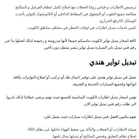
ترصيص الاطارات و قياس زوايا العجلات مع اصلاح كامل لنظام الفرامل و المكابح.
معالجة جميع الثقوب أو الشقوق في المطاط الداخلي أو الكاوتشوك للتواير بأحدث
الوسائل كالرقع الحراري.
تامين خدمات تبديل اطارات في اوقات الحظر في مختلف مناطق الكويت.
كافة اسعار تبديل تواير الكويت تناسبكم جميعا لأنها مدروسة و رخيصة لذلك اتصلوا بنا عبر
رقم فني تبديل تاير السيارة تبديل تواير بنشر متنقل دون تأخير.
تبديل تواير هندي
نعمل في تبديل تواير هندي على توفير اعمال فك أو تركيب أو اصلاح التوايرات بكافة
انواعها ولجميع السيارات الحديثة و القديمة.
نؤمن اسعار تبديل اطارات الكويت المناسبة للجميع حيث نهتم برضى عملائنا لذلك بادروا
الى طلب رقم فني تبديل تواير الان.
نقوم بتامين افضل فني تبديل اطارات سيارات حيث يعمل على:
صيانة الاطارات أو العجلات والتأكد من ضغط الهواء داخلها عبر نظام ABS.
اصلاح نظام التعليق وفحص المكابح أو تبديلها بحال تلفها.