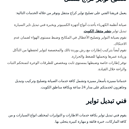
يعمل فريقنا الفني على تصليح تواير كراج متنقل ونوفر من خلاله الخدمات التالية:
صيانة أنظمة الكهرباء بأحدث أنواع أجهزة الكمبيوتر وبخبرة فني تبديل تاير السيارة
تبديل تواير
بنشر متنقل الكويت
.
نقوم بصيانة التواير وتصليح الأعطال في المكابح وضبط مستوى الهواء لضمان عدم
الاحتكاك.
نقوم أيضاً بتركيب إطارات مع رش بوردة تالك والمخصصة لتواير لحفظها من التآكل
وزيادة عمرها وتحملها للضغط والحرارة.
نوفر إطارات خاصة وضبطها بمستوى ثابت ومخصص للطرقات الوعرة لتمنحكم الثبات
والراحة خلال القيادة.
خدماتنا مميزة بأسعار مميزة وتشمل كافة خدمات الصيانة وتصليح وتركيب وتبديل
وجاهزون لخدمتكم على مدار 24 ساعة وبكافة مناطق الكويت.
فني تبديل تواير
يقوم فني تبديل تواير بكافة خدمات الاطارات و التوايرات لمختلف انواع السيارات و من
كافة الماركات، خبرة فائقة و مهارة كبيرة يتحلى بها.