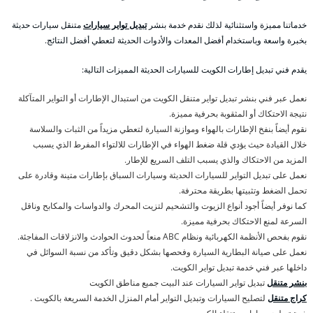
خدماتنا مميزة واستثنائية لذلك نقدم خدمة بنشر
تبديل تواير سيارات
متنقل سيارات حديثة
بخبرة واسعة وباستخدام أفضل المعدات والأدوات الحديثة لتعطي أفضل النتائج.
يقدم فني تبديل إطارات الكويت للسيارات الحديثة المميزات التالية:
نعمل عبر فني بنشر تبديل تواير متنقل الكويت من استبدال الإطارات أو التواير المتآكلة
نتيجة الاحتكاك أو المثقوبة بحرفية مميزة.
نقوم أيضاً بنفخ الإطارات بالهواء وموازنة السيارة لتعطي مزيداً من الثبات والسلاسة
خلال القيادة حيث يؤدي قلة ضغط الهواء في الإطارات للالتواء المفرط الذي يسبب
المزيد من الاحتكاك والذي يسبب التلف السريع للإطار.
نعمل على تبديل التواير للسيارات الحديثة وسيارات السباق بإطارات متينة وقادرة على
تحمل الضغط وتثبيتها بطريقة محترفة.
كما نوفر أيضاً أجود أنواع الزيوت والتشحيم لتزيت المحرك والدواسات والمكابح وناقل
السرعة لمنع الاحتكاك بحرفية مميزة.
نقوم بفحص الأنظمة الكهربائية ونظام ABC منعاً لحدوث الحوادث والانزلاقات المفاجئة.
نعمل على صيانة البطارية السيارة وفحصها بشكل دقيق وتأكد من نسبة السوائل في
داخلها عبر فني خدمة تبديل تواير الكويت.
بنشر متنقل
تبديل تواير السيارات عند البيت جميع مناطق الكويت
كراج متنقل
لتصليح السيارات وتبديل التواير أمام المنزل الخدمة السريعة بالكويت .