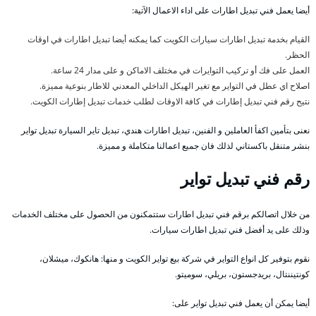
أيضا يعمل فني تبديل اطارات على اداء الاعمال الآتية:
القيام بخدمة تبديل اطارات سيارات الكويت كما يمكنه أيضا تبديل اطارات في اوقات
الحظر.
العمل على فك أو تركيب التوايرات في مختلف الاماكن و على مدار 24 ساعة.
اصلاح اي عطل في التواير مع تغير الهيكل الداخلي المعدني للاطار بنوعية مميزة.
نتيح رقم فني تبديل إطارات في كافة الاوقات لطلب خدمات تبديل إطارات الكويت.
نعنى بتأمين اكفأ العاملين و الفنين، تبديل اطارات هندي، تبديل تاير السيارة تبديل تواير
بنشر متنقل باكستاني لذلك فان جميع اعمالنا متكاملة و مميزة.
رقم فني تبديل تواير
من خلال اتصالكم برقم فني تبديل اطارات ستتمكنون من الحصول على مختلف الخدمات
وذلك على يد أفضل فني تبديل اطارات سيارات.
نقوم بتوفير كل انواع التواير في شركة بيع تواير الكويت و منها: هانكوك، ميشلان،
كونتيننتال، بريدجستون، بريلي، سوميتو.
أيضا يمكن أن يعمل فني تبديل تواير على: