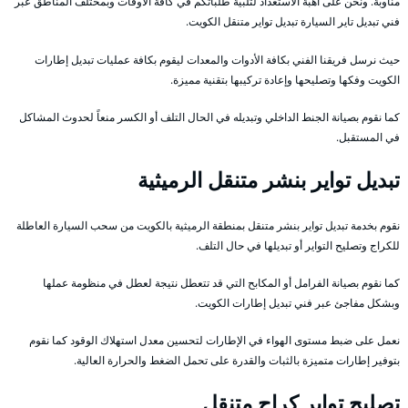
مناوبة. ونحن على أهبة الاستعداد لتلبية طلباتكم في كافة الأوقات وبمختلف المناطق عبر
فني تبديل تاير السيارة تبديل تواير متنقل الكويت.
حيث نرسل فريقنا الفني بكافة الأدوات والمعدات ليقوم بكافة عمليات تبديل إطارات
الكويت وفكها وتصليحها وإعادة تركيبها بتقنية مميزة.
كما نقوم بصيانة الجنط الداخلي وتبديله في الحال التلف أو الكسر منعاً لحدوث المشاكل
في المستقبل.
تبديل تواير بنشر متنقل الرميثية
نقوم بخدمة تبديل تواير بنشر متنقل بمنطقة الرميثية بالكويت من سحب السيارة العاطلة
للكراج وتصليح التواير أو تبديلها في حال التلف.
كما نقوم بصيانة الفرامل أو المكابح التي قد تتعطل نتيجة لعطل في منظومة عملها
وبشكل مفاجئ عبر فني تبديل إطارات الكويت.
نعمل على ضبط مستوى الهواء في الإطارات لتحسين معدل استهلاك الوقود كما نقوم
بتوفير إطارات متميزة بالثبات والقدرة على تحمل الضغط والحرارة العالية.
تصليح تواير كراج متنقل