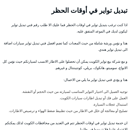
تبديل تواير في أوقات الحظر
اذا كنت ترغب بتبديل تواير في اوقات الحظر فما عليك الا طلب رقم فني تبديل تواير
ليكون لديك في الموعد المتفق عليه.
هذا و نؤمن ورشة شاملة من حيث المعدات كما تضم افضل فني تبديل تواير سيارات اضافة
الى تبديل تواير هندي.
و مع شركة بيع تواير الكويت يمكن أن تحصلوا على الاطار الانسب لسيارتكم حيث نؤمن كل
الانواع، سوميتو، هانكوك، بريلي، كونتيننتال و غيرهم.
هذا و يؤدي فني تبديل تواير ما يلي من الاعمال:
توجيه العميل الى اختيار التواير المناسب لسيارته من حيث الحجم أو النقشة.
العمل على فك أو تبديل اطارات سيارات الكويت.
استبدال عجلات السيارة.
تصليح أو معالجة أي خلل في الاطار من حيث تظبيط ضغط الهواء و ترصيص الاطارات.
ان خدمة تبديل تواير في اوقات الحظر تتم في العديد من محافظات الكويت لذلك يمكنكم
الاعتماد علينا فلا تترددوا في طلبنا.