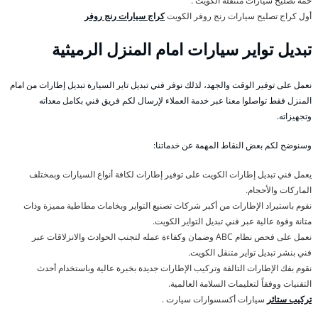
خمة تصليح سيارات متنقلة الكويت .
أول كراج تصليح سيارات رنج روفر الكويت
كراج سيارات رنج روفر
تبديل تواير سيارات امام المنزل الرميثية
نعمل على توفير الوقت والجهد، لذلك نوفر فني تبديل تاير السيارة تبديل إطارات من امام
المنزل فقط تواصلوا معنا عبر خدمة العملاء لإرسال لكم فريق فني بكامل معداته
وتجهيزاته.
وسنوضح لكم بعض النقاط المهمة عن خدماتنا:
يعمل فني تبديل إطارات الكويت على توفير إطارات لكافة أنواع السيارات وبمختلف
الماركات والأحجام.
نقوم باستيراد الإطارات من أكبر شركات تصنيع التواير وبخامات مطاطية مميزة وذات
متانة وقوة عالية عبر فني تبديل التواير الكويت.
نعمل على فحص نظام ABC وضمان وكفاءة عمله لتجنب الحوادث والانزلاقات عبر
فني بنشر تبديل تواير متنقل الكويت.
نقوم بفك الإطارات التالفة وتركيب الإطارات جديدة بخبرة عالية وباستخدام أحدث
التقنيات ووفقاً لتعليمات السلامة العالمية.
تركيب ستائر
سيارات أكسسوارات سيارت .