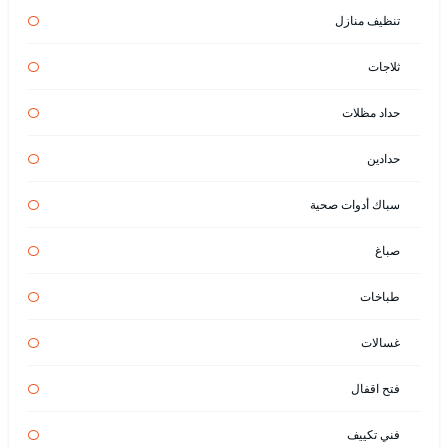
تنظيف منازل
ثلاجات
حداد مظلات
حدادين
سباك أدوات صحية
صباغ
طباخات
غسالات
فتح اقفال
فني تكييف