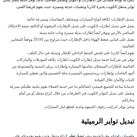
تواير متنقل الكويت بخبرة كادرنا وبتقنيات حديثة ومميزة. حيث يقوم فريقنا الفني:
بتبديل الإطارات لكافة أنواع السيارات وبمختلف المقاسات وبسرعة عالية.
يعمل فني تبديل اطارات الكويت على تبديل الإطارات المثقوبة أو التالفة نتيجة الاحتكاك
المباشر بالأرض ويوفر أيضاً إطارات بديلة مميزة وذات خامة متينة.
نعمل على قياس ضغط الهواء داخل الإطارات حيث تتراوح بين 30\35 ووفقاً للمعايير
العالمية.
يقوم أيضاً كادرنا على فحص الجنط الداخلي للإطار وتبديله في حال التلف.
نوفر في شركتنا خدمة تبديل إطارات الكويت اطارات بكافة الموديلات والماركات
العالمية كإطارات الميشلان بخامتها الممتازة وإطارات بريلي المتينة والمصنوعة من
أجود الخامات وإطارات بريدجيسون المتميزة بدقة التصميم والتي تعطي للسيارة
الثبات والأمان خلال القيادة.
خدماتنا متاحة للجميع فبمجرد اتصالكم بنا عبر خدمة العملاء نقوم بتلبية طلبكم بسرعة
ونعمل على تبديل التواير الكويت في الطرقات من خلال كراج متنقل أو من أمام
منازلكم.
ونحن نوفر لتركيب رفوف المنيوم وحديد لقطع غيار السيارات
تبديل تواير الرميثية
ولضمان راحتكم وفرنا خدمة بنشر
تبديل تواير
كراج متنقل حيث يقوم بخدمتكم على