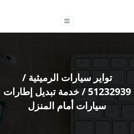
لتجاوز
الكويتية
خدمات وظائف بالكويت
لى
لمحتوى
تواير سيارات الرميثية /
51232939‬ / خدمة تبديل إطارات
سيارات أمام المنزل