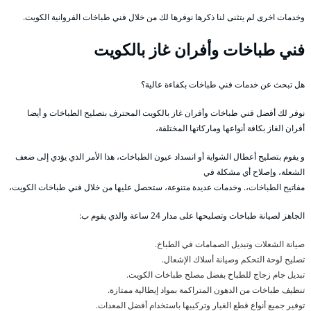
وخدمات اخرى لم يتثنى لنا ذكرها نوفرها لك من خلال فني طباخات الفروانية الكويت.
فني طباخات وأفران غاز بالكويت
هل تبحث عن خدمات فني طباخات بكفاءة عالية؟
نوفر لك أفضل فني طباخات وأفران غاز بالكويت المحترف بتصليح الطباخات و أيضا
أفران الغاز بكافة أنواعها وماركاتها المختلفة،
و يقوم بتصليح أعطال الشواية أو انسداد عيون الطباخات، هذا الأمر الذي يؤدي إلى ضعف
الشعلة، وإصلاح أي مشكلة في
مفاتيح الطباخات،. وخدمات عديدة متنوعة، ستحصل عليها من خلال فني طباخات الكويت،
الجاهز لصيانة طباخات وتصليحها على مدار 24 ساعة والذي يقوم ب:
صيانة الشعلات وتبديل الصمامات في الطباخ.
تصليح لوحة التحكم وصيانة أسلاك الإشعال.
تبديل جام زجاج للطباخ بفضل مصلح طباخات الكويت.
تنظيف طباخات من الدهون المتراكمة بمواد إيطالية ممتازة.
توفير جميع أنواع قطع الغيار وتركيبها باستخدام أفضل المعدات.