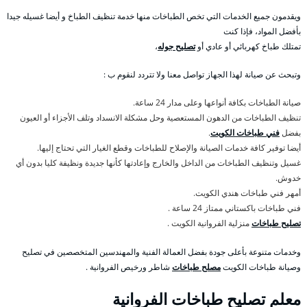
ويقدمون جميع الخدمات التي تخص الطباخات منها خدمة تنظيف الطباخ و أيضا غسيله جيدا
بأفضل المواد، فإذا كنت
تمتلك طباخ كهربائي أو عادي أو
تصليح جوله
،
وتبحث عن صيانة لهذا الجهاز تواصل معنا ولا تتردد لنقوم ب :
صيانة الطباخات بكافة أنواعها وعلى مدار 24 ساعة.
تنظيف الطباخات من الدهون المستعصية وحل مشكلة الانسداد وتلف الأجزاء أو العيون
بفضل
فني طباخات الكويت
.
أيضا توفير كافة خدمات الصيانة والإصلاح للطباخات وقطع الغيار التي تحتاج إليها.
غسيل وتنظيف الطباخات من الداخل والخارج وإعادتها كأنها جديدة ونظيفة كليا بدون أي
خدوش.
أمهر فني طباخات هندي الكويت.
فني طباخات باكستاني ممتاز 24 ساعة .
تصليح طباخات
منزلية الفروانية الكويت .
وخدمات متنوعة بأعلى جودة بفضل العمالة الفنية والمهندسين المتخصصين في تصليح
وصيانة طباخات الكويت
مصلح طباخات
شاطر ورخيص الفروانية .
معلم تصليح طباخات الفروانية