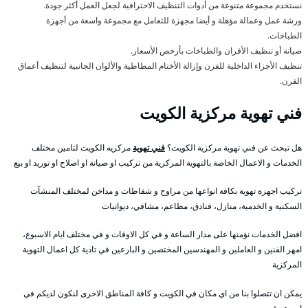
نستخدم مجموعة متنوعة من أدوات التنظيف الاحترافية لجعل العمل أكثر جودة.
ورشة عمل وعمالة مؤهلة و أيضا مجهزة للتعامل مع مجموعة واسعة من أجهزة
الطباخات.
صيانة أو تنظيف الأفران والطباخات بأرخص الأسعار.
تنظيف الأجزاء الداخلية للفرن وإزالة الأختام المطاطية والألوان الجانبية لتنظيف أعماق
الفرن.
فني تهوية مركزية الكويت
هل تبحث عن فني تهوية مركزية الكويت؟
فني تهوية
مركزيه الكويت لتامين مختلف
الخدمات و الاعمال الخاصة بالتهوية المركزية من تركيب او صيانة او اصلاح او توريد او بيع
تركيب اجهزة تهوية بكافة انواعها من مراوح و شفاطات و مداخن لمختلف المنشآت
السكنية و الخدمية، منازل، فنادق، مطاعم، مشافي، ديوانيات
افضل الخدمات نؤمنها على مدار الساعة و في كل الاوقات و في مختلف ايام الاسبوع،
امهر الفنين و العاملين و المهندسين المختصين و البارعين في تادية كل اعمال التهوية
المركزية
يمكن ان تتصلوا بنا من اي مكان في الكويت و كافة المناطق الاخرى لنكون لديكم في