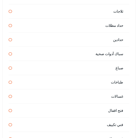
ثلاجات
حداد مظلات
حدادين
سباك أدوات صحية
صباغ
طباخات
غسالات
فتح اقفال
فني تكييف