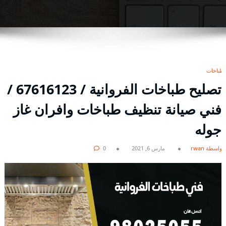
طباخات
تصليح طباخات الفروانية / 67616123 /
فني صيانة تنظيف طباخات وافران غاز
جوله
بواسطة rwan
مارس 6, 2021
0