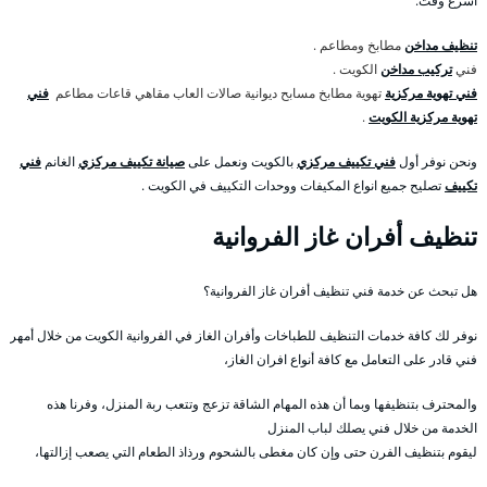
اسرع وقت.
تنظيف مداخن
مطابخ ومطاعم .
فني
تركيب مداخن
الكويت .
فني تهوية مركزية
تهوية مطابخ مسابح ديوانية صالات العاب مقاهي قاعات مطاعم
فني
تهوية مركزية الكويت
.
ونحن نوفر أول
فني تكييف مركزي
بالكويت ونعمل على
صيانة تكييف مركزي
الغانم
فني
تكييف
تصليح جميع انواع المكيفات ووحدات التكييف في الكويت .
تنظيف أفران غاز الفروانية
هل تبحث عن خدمة فني تنظيف أفران غاز الفروانية؟
نوفر لك كافة خدمات التنظيف للطباخات وأفران الغاز في الفروانية الكويت من خلال أمهر
فني قادر على التعامل مع كافة أنواع افران الغاز،
والمحترف بتنظيفها وبما أن هذه المهام الشاقة تزعج وتتعب ربة المنزل، وفرنا هذه
الخدمة من خلال فني يصلك لباب المنزل
ليقوم بتنظيف الفرن حتى وإن كان مغطى بالشحوم ورذاذ الطعام التي يصعب إزالتها،