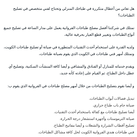
هل تعاني من أعطال متكررة في طباخك المنزلي وتحتاج لفني متخصص في تصليح
الطباخات؟
نمتلك في شركتنا أفضل مصلح طباخات الفروانية يعمل على مدار الساعة في تصليح جميع
أنواع الطباخات وتغيير قطع الغيار بحرفية عالية،
ولديه القدرة على استخدام أحدث التقنيات المتطورة في صيانة أو تصليح طباخات الكويت،
ونمتلك أمهر فني طباخات في الكويت الذي يقوم بصيانة طباخات،
ويقدم خدماته للمنازل أو الفنادق والمشافي و أيضا كافة المنشآت السكنية، وتصليح أي
عطل داخل الطباخ، ثم القيام على إعادته كأنه جديد،
و أيضا نقوم بتصليح الطباخات من خلال أمهر مصلح طباخات في الفروانية الذي يقوم ب:
تبديل فصالات أبواب الطباخات.
صيانة جام باب طباخ حراري.
أيضا تصليح طباخات مع كفالة باستخدام أحدث التقنيات.
صيانة الترموستات وأجهزة استشعار درجة الحرارة.
تصليح أقطاب الشرارة والشعلات و أيضا مفاتيح الطباخ.
فني طباخات هندي الفروانية الكويت لحل كافة مشاكل الطباخات.