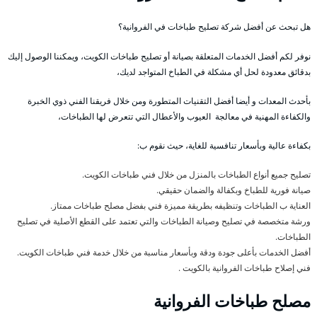
هل تبحث عن أفضل شركة تصليح طباخات في الفروانية؟
نوفر لكم أفضل الخدمات المتعلقة بصيانة أو تصليح طباخات الكويت، ويمكننا الوصول إليك
بدقائق معدودة لحل أي مشكلة في الطباخ المتواجد لديك،
بأحدث المعدات و أيضا أفضل التقنيات المتطورة ومن خلال فريقنا الفني ذوي الخبرة
والكفاءة المهنية في معالجة العيوب والأعطال التي تتعرض لها الطباخات،
بكفاءة عالية وبأسعار تنافسية للغاية، حيث نقوم ب:
تصليح جميع أنواع الطباخات بالمنزل من خلال فني طباخات الكويت.
صيانة فورية للطباخ وبكفالة والضمان حقيقي.
العناية ب الطباخات وتنظيفه بطريقة مميزة فني بفضل مصلح طباخات ممتاز.
ورشة متخصصة في تصليح وصيانة الطباخات والتي تعتمد على القطع الأصلية في تصليح
الطباخات.
أفضل الخدمات بأعلى جودة ودقة وبأسعار مناسبة من خلال خدمة فني طباخات الكويت.
فني إصلاح طباخات الفروانية بالكويت .
مصلح طباخات الفروانية