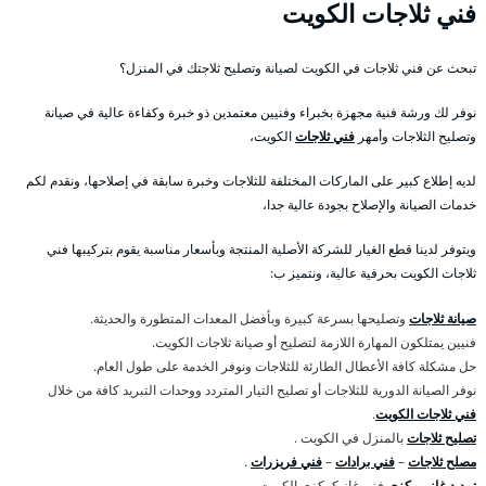
فني ثلاجات الكويت
تبحث عن فني ثلاجات في الكويت لصيانة وتصليح ثلاجتك في المنزل؟
نوفر لك ورشة فنية مجهزة بخبراء وفنيين معتمدين ذو خبرة وكفاءة عالية في صيانة
وتصليح الثلاجات وأمهر
فني ثلاجات
الكويت،
لديه إطلاع كبير على الماركات المختلفة للثلاجات وخبرة سابقة في إصلاحها، ونقدم لكم
خدمات الصيانة والإصلاح بجودة عالية جدا،
ويتوفر لدينا قطع الغيار للشركة الأصلية المنتجة وبأسعار مناسبة يقوم بتركيبها فني
ثلاجات الكويت بحرفية عالية، ونتميز ب:
صيانة ثلاجات
وتصليحها بسرعة كبيرة وبأفضل المعدات المتطورة والحديثة.
فنيين يمتلكون المهارة اللازمة لتصليح أو صيانة ثلاجات الكويت.
حل مشكلة كافة الأعطال الطارئة للثلاجات ونوفر الخدمة على طول العام.
نوفر الصيانة الدورية للثلاجات أو تصليح التيار المتردد ووحدات التبريد كافة من خلال
فني ثلاجات الكويت
.
تصليح ثلاجات
بالمنزل في الكويت .
مصلح ثلاجات
–
فني برادات
–
فني فريزرات
.
تمديد غاز مركزي
فني غاز كركزي الكويت .