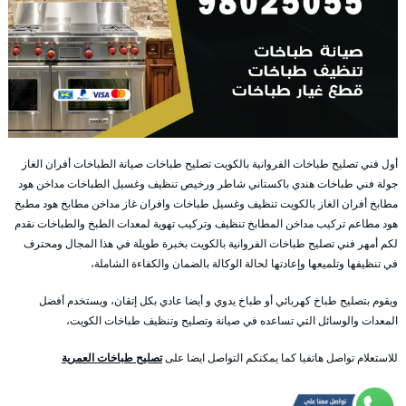
أول فني تصليح طباخات الفروانية بالكويت تصليح طباخات صيانة الطباخات أفران الغاز
جولة فني طباخات هندي باكستاني شاطر ورخيص تنظيف وغسيل الطباخات مداخن هود
مطابخ أفران الغاز بالكويت تنظيف وغسيل طباخات وافران غاز مداخن مطابخ هود مطبخ
هود مطاعم تركيب مداخن المطابخ تنظيف وتركيب تهوية لمعدات الطبخ والطباخات نقدم
لكم أمهر فني تصليح طباخات الفروانية بالكويت بخبرة طويلة في هذا المجال ومحترف
في تنظيفها وتلميعها وإعادتها لحالة الوكالة بالضمان والكفاءة الشاملة،
ويقوم بتصليح طباخ كهربائي أو طباخ يدوي و أيضا عادي بكل إتقان، ويستخدم أفضل
المعدات والوسائل التي تساعده في صيانة وتصليح وتنظيف طباخات الكويت،
للاستعلام تواصل هاتفيا كما يمكنكم التواصل ايضا على
تصليح طباخات العمرية