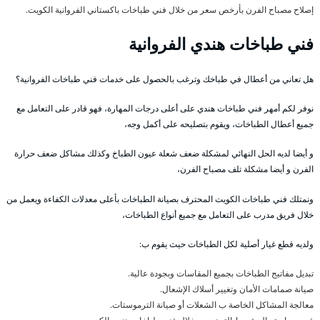
إصلاح مصباح الفرن بأرخص سعر من خلال فني طباخات باكستاني الفروانية الكويت.
فني طباخات هندي الفروانية
هل تعاني من أعطال في طباخك وترغب بالحصول على خدمات فني طباخات الفروانية؟
نوفر لكم أمهر فني طباخات هندي على أعلى درجات المهارة، فهو قادر على التعامل مع
جميع أعطال الطباخات، ويقوم بتصليحه على أكمل وجه،
و أيضا لديه الحل النهائي لمشكلة ضعف شعلة عيون الطباخ وكذلك مشاكل ضعف حرارة
الفرن و أيضا مشكلة تلف مصباح الفرن،
ونمتلك فني طباخات الكويت المحترف بصيانة الطباخات بأعلى معدلات الكفاءة ويعمل من
خلال فريق مدرب على التعامل مع جميع أنواع الطباخات،
ولديه قطع غيار أصلية لكل الطباخات حيث يقوم ب:
تبديل مفاتيح الطباخات بجميع المقاسات وبجودة عالية.
صيانة صمامات الأمان وتغيير أسلاك الإشعال.
معالجة المشاكل الخاصة ب الشعلات أو صيانة الترموستات.