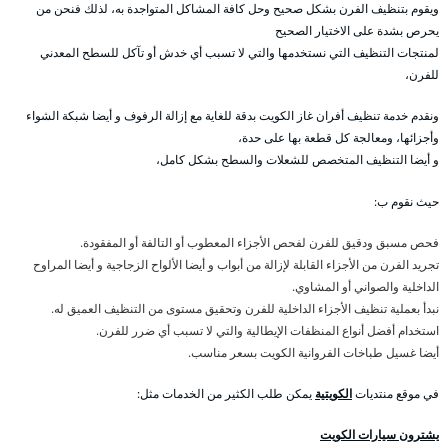
ويقوم بتنظيف الفرن بشكل صحيح وحل كافة المشاكل المتواجدة به، لذلك فنحن من
يحرص بشدة على الاختيار الصحيح
لمنتجات التنظيف التي نستخدمها والتي لا تسبب أي خدش أو تآكل للسطح المعدني
للفرن،
ونقدم خدمة تنظيف أفران غاز الكويت بدقة للغاية مع إزالة الرفوف و أيضا شبكة الشواء
وأجزائها، ومعالجة كل قطعة بها على حدة،
و أيضا التنظيف المتخصص للشعلات والسطح بشكل كامل،
حيث نقوم ب:
فحص مسبق ودقيق للفرن لفحص الأجزاء المعطوب أو التالفة أو المفقودة.
تجريد الفرن من الأجزاء القابلة لإزالة من أبواب و أيضا الألواح الزجاجية و أيضا المراوح
الداخلية والصواني أو المشاوي.
نبدأ بعملية تنظيف الأجزاء الداخلية للفرن وتحقيق مستوى من التنظيف العميق له.
استخدام أفضل أنواع المنظفات الإيطالية والتي لا تسبب أي ضرر للفرن.
أيضا غسيل طباخات الفروانية الكويت بسعر مناسب.
في موقع منتديات
الكويتية
يمكن طلب الكثير من الخدمات مثل:
يشترون سيارات الكويت