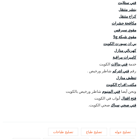
فني ستلايت
بنشر متنقل
كراج متنقل
مكافحة حشرات
مقوي سيرفس
مقوي شبكة 5g
بي ان سبورت الكويت
كهربائي منازل
كاميرات مراقبة
خدمة
فني بدالات
الكويت
رقم
فني انتركم
شاطر ورخيص .
تنظيف منازل
مكتب افراح الكويت
ونحن أيضا
فني المنيوم
شاطر ورخيص بالكويت
فتح اقفال
أبواب في الكويت
فني صحي
سباك
صحي الكويت.
تصليح جوله
تصليح طباخ
تصليح طباخات