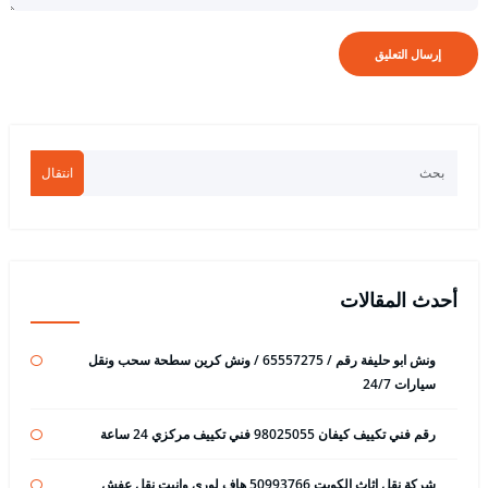
انتقال
أحدث المقالات
ونش ابو حليفة رقم / 65557275 / ونش كرين سطحة سحب ونقل
سيارات 24/7
رقم فني تكييف كيفان 98025055 فني تكييف مركزي 24 ساعة
شركة نقل اثاث الكويت 50993766 هاف لوري وانيت نقل عفش