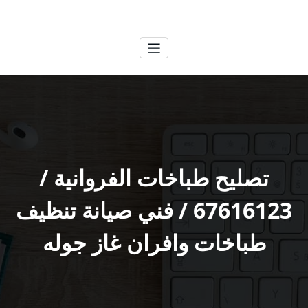
لتجاوز
الكويتية
خدمات وظائف بالكويت
لى
لمحتوى
تصليح طباخات الفروانية /
67616123 / فني صيانة تنظيف
طباخات وافران غاز جوله