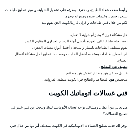
و أيضا ضعف شعلة الطباخ، ومحترف بقدرته على تشغيل الشواية، ويقوم بتصليح طباخات
بسعر رخيص، وخدمات عديدة ومتنوعة نوفرها
لكم من خلال فني طباخات وأفران غاز بالكويت الذي يقوم ب:
حل مشكلة فرن لا يخبز أو شواية لا تعمل.
توفير جام طباخ عالي الجودة بأفضل أنواع الزجاج الحراري المقاوم للكسر.
يقوم بتنظيف الطباخات بامتياز واستخدام أفضل أنواع مذيبات الدهون.
لدينا مصلح طباخات يستخدم أفضل الخامات ومعدات التصليح لحل مشكلة أعطال
الطباخ.
تنظيف هود المطبخ
.
غسيل مداخن هود مطابخ تنظيف هود مطاعم .
متخصص
هود
المطاعم والطابخ في الكويت منطقة الفروانية .
فني غسالات اتوماتيك الكويت
هل تعاني من أعطال ومشاكل تواجه غسالة الأتوماتيك لديك وتبحث عن فني خبير في
تصليح الغسالات؟
نوفر لك خدمة تصليح الغسالات الأتوماتيكية في الكويت بمختلف أنواعها من خلال فني