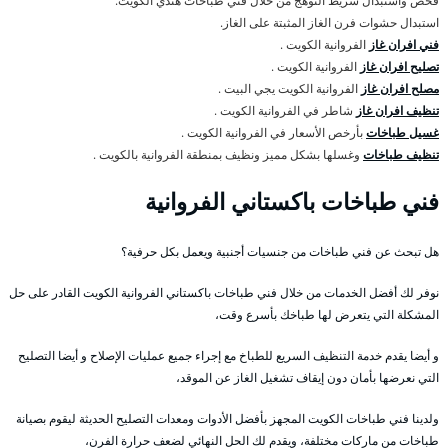
فحص واستبدال شريط التوهج من خلال فني طباخات هندي الكويت.
استبدال حشوات فرن الغاز المثبتة على الغاز.
فني افران غاز
الفروانية الكويت .
تصليح افران غاز
الفروانية الكويت .
مصلح افران غاز
الفروانية الكويت يجي البيت .
تنظيف افران غاز
شاطر في الفروانية الكويت .
غسيل طباخات
بأرخص الأسعار في الفروانية الكويت .
تنظيف طباخات
وغسلها بشكل مميز ونظيف بمنطقة الفروانية بالكويت .
فني طباخات باكستاني الفروانية
هل تبحث عن فني طباخات من جنسيات أجنبية ويعمل بكل حرفية؟
نوفر لك أفضل الخدمات من خلال فني طباخات باكستاني الفروانية الكويت القادر على حل
المشكلة التي يتعرض لها طباخك بأسرع وقت،
و أيضا يقدم خدمة التنظيف السريع للطباخ مع إجراء جميع عمليات الإصلاح و أيضا التصليح
التي نعرضها بأمان دون إيقاف تشغيل الغاز عن الموقد،
ولدينا فني طباخات الكويت المجهز بأفضل الأدوات ومعدات التصليح الحديثة ليقوم بصيانة
طباخات من ماركات مختلفة، ويقدم لك الحل النهائي لضعف حرارة الفرن،