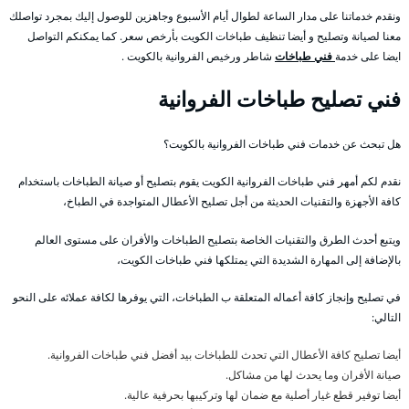
ونقدم خدماتنا على مدار الساعة لطوال أيام الأسبوع وجاهزين للوصول إليك بمجرد تواصلك
معنا لصيانة وتصليح و أيضا تنظيف طباخات الكويت بأرخص سعر. كما يمكنكم التواصل
ايضا على خدمة
فني طباخات
شاطر ورخيص الفروانية بالكويت .
فني تصليح طباخات الفروانية
هل تبحث عن خدمات فني طباخات الفروانية بالكويت؟
نقدم لكم أمهر فني طباخات الفروانية الكويت يقوم بتصليح أو صيانة الطباخات باستخدام
كافة الأجهزة والتقنيات الحديثة من أجل تصليح الأعطال المتواجدة في الطباخ،
ويتبع أحدث الطرق والتقنيات الخاصة بتصليح الطباخات والأفران على مستوى العالم
بالإضافة إلى المهارة الشديدة التي يمتلكها فني طباخات الكويت،
في تصليح وإنجاز كافة أعماله المتعلقة ب الطباخات، التي يوفرها لكافة عملائه على النحو
التالي:
أيضا تصليح كافة الأعطال التي تحدث للطباخات بيد أفضل فني طباخات الفروانية.
صيانة الأفران وما يحدث لها من مشاكل.
أيضا توفير قطع غيار أصلية مع ضمان لها وتركيبها بحرفية عالية.