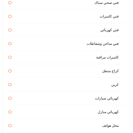
فني صحي سباك
فني كاميرات
فني كهربائي
فني مداخن وشفاطات
كاميرات مراقبة
كراج متنقل
كرين
كهربائي سيارات
كهربائي منازل
محل هواتف