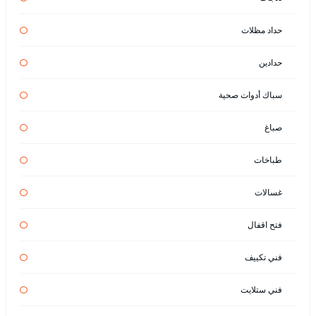
حداد مظلات
حدادين
سباك أدوات صحية
صباغ
طباخات
غسالات
فتح اقفال
فني تكييف
فني ستلايت