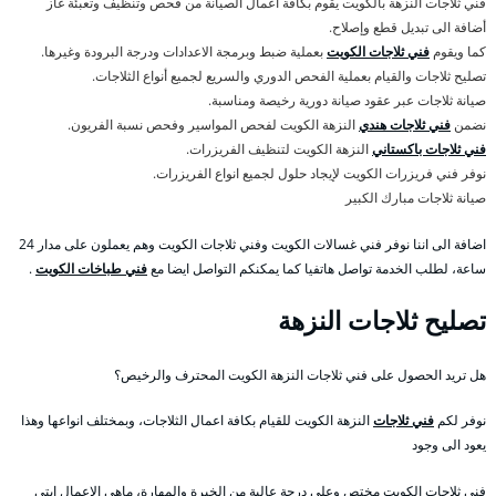
فني ثلاجات النزهة بالكويت يقوم بكافة اعمال الصيانة من فحص وتنظيف وتعبئة غاز
أضافة الى تبديل قطع وإصلاح.
كما ويقوم
فني ثلاجات الكويت
بعملية ضبط وبرمجة الاعدادات ودرجة البرودة وغيرها.
تصليح ثلاجات والقيام بعملية الفحص الدوري والسريع لجميع أنواع الثلاجات.
صيانة ثلاجات عبر عقود صيانة دورية رخيصة ومناسبة.
نضمن
فني ثلاجات هندي
النزهة الكويت لفحص المواسير وفحص نسبة الفريون.
فني ثلاجات باكستاني
النزهة الكويت لتنظيف الفريزرات.
نوفر فني فريزرات الكويت لإيجاد حلول لجميع انواع الفريزرات.
صيانة ثلاجات مبارك الكبير
اضافة الى اننا نوفر فني غسالات الكويت وفني ثلاجات الكويت وهم يعملون على مدار 24
ساعة، لطلب الخدمة تواصل هاتفيا كما يمكنكم التواصل ايضا مع
فني طباخات الكويت
.
تصليح ثلاجات النزهة
هل تريد الحصول على فني ثلاجات النزهة الكويت المحترف والرخيص؟
نوفر لكم
فني ثلاجات
النزهة الكويت للقيام بكافة اعمال الثلاجات، وبمختلف انواعها وهذا
يعود الى وجود
فني ثلاجات الكويت مختص وعلى درجة عالية من الخبرة والمهارة، ماهي الاعمال ابتي