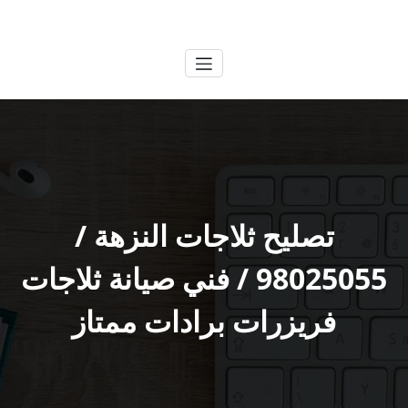
لتجاوز
الكويتية
خدمات وظائف بالكويت
لى
لمحتوى
تصليح ثلاجات النزهة /
98025055 / فني صيانة ثلاجات
فريزرات برادات ممتاز