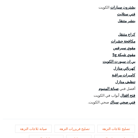
يشترون سيارات
الكويت
فني ستلايت
بنشر متنقل
كراج متنقل
مكافحة حشرات
مقوي سيرفس
مقوي شبكة 5g
بي ان سبورت الكويت
كهربائي منازل
كاميرات مراقبة
تنظيف منازل
أفضل فني
صيانة المنيوم
فتح اقفال
أبواب في الكويت
فني صحي
سباك
صحي الكويت.
تصليح ثلاجات النزهة
تصليح فريزرات النزهة
صيانة ثلاجات النزهة