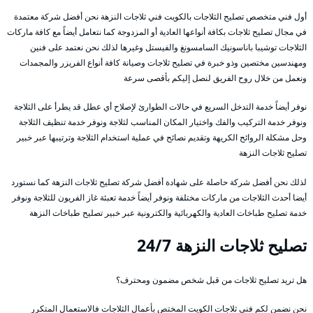
أول فني متخصص تصليح الثلاجات بالكويت فني ثلاجات النزهة نحن أفضل شركة معتمدة
في مجال تصليح ثلاجات بكافة أنواعها العادية أو المزدوجة كما نتعامل أيضاً مع كافة ماركات
الثلاجات توشيبا باناسونيك السامسونغ والفيستل وغيرها لذلك نحن نعتمد على فنين
ومهندسين مختصين وذو خبرة في تصليح ثلاجات وصيانة كافة أنواع الفريزر والمجمدات
ونعمل من خلال روح الفريق لنصل إليكم بأقصى سرعة
نوفر أيضاً خدمة التدخل السريع في حالات الطوارئ لإصلاح أي عطل قد يطرأ على الثلاجة
ونوفر خدمة التركيب والفك واختيار المكان المناسب لثلاجة ونوفر خدمة تنظيف الثلاجة
وحل مشكلة الروائح الكريهة وتقديم نصائح في عملية استخدام الثلاجة وترتيبها عبر خبير
تصليح ثلاجات النزهة
لذلك نحن أفضل شركة حاصلة على شهادة أفضل شركة تصليح ثلاجات النزهة كما نستورد
أيضا أحدث الثلاجات من ماركات مختلفة ونوفر أيضاً خدمة تعبئة غاز الفريون للثلاجة ونوفر
خدمة تصليح طباخات العادية والكهربائية والكترونية عبر خبير تصليح طباخات النزهة
تصليح ثلاجات النزهة 24/7
هل تريد تصليح ثلاجات من قبل شخص مضمون ومحترف؟
نحن نضمن لكم فني ثلاجات الكويت المختص بأعمال الثلاجات فالاستعمال المتكرر