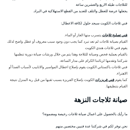
للثلاجات طيلة الاربع والعشرين ساعة
يجعلها عرضة للعطل والتلف للعديد من القطع الاستهلاكية في البراد.
فني ثلاجات الكويت سيجد حلول لكافة الاعطال:
فني تصليح ثلاجات
يتسرب منها الغاز أو الماء.
القيام بصيانة ثلاجات لم تعد تبرد كما يجب دون وجود سبب معروف أو عطل واضح لذلك
يقوم فني ثلاجات هندي الكويت
بالقيام بعملية فحص وصيانة للثلاجة وهذا يتم من خلال ورشات صيانة دورية تنظمها
شركتنا وتقدمها لزبائننا الكرام على مدار الساعة.
فني ثلاجات باكستاني الكويت يقوم بإصلاح اعطال المواسير والانابيب لأسباب الصدأ أو
الاهتراء.
كما يقوم
فني فريزرات
الكويت بإصلاح الفريزة بسبب ثقبها من قبل ربة المنزل نتيجة
القيام بتنظيفها.
صيانة ثلاجات النزهة
ما رأيك بالحصول على اعمال صيانة ثلاجات رخيصة ومضمونة؟
نحن نوفر لكم في شركتنا عدة فنيين مختصين منهم