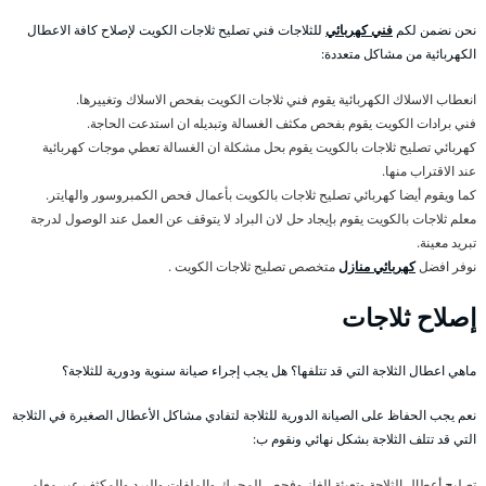
نحن نضمن لكم
فني كهربائي
للثلاجات فني تصليح ثلاجات الكويت لإصلاح كافة الاعطال
الكهربائية من مشاكل متعددة:
انعطاب الاسلاك الكهربائية يقوم فني ثلاجات الكويت بفحص الاسلاك وتغييرها.
فني برادات الكويت يقوم بفحص مكثف الغسالة وتبديله ان استدعت الحاجة.
كهربائي تصليح ثلاجات بالكويت يقوم بحل مشكلة ان الغسالة تعطي موجات كهربائية
عند الاقتراب منها.
كما ويقوم أيضا كهربائي تصليح ثلاجات بالكويت بأعمال فحص الكمبروسور والهايتر.
معلم ثلاجات بالكويت يقوم بإيجاد حل لان البراد لا يتوقف عن العمل عند الوصول لدرجة
تبريد معينة.
نوفر افضل
كهربائي منازل
متخصص تصليح ثلاجات الكويت .
إصلاح ثلاجات
ماهي اعطال الثلاجة التي قد تتلفها؟ هل يجب إجراء صيانة سنوية ودورية للثلاجة؟
نعم يجب الحفاظ على الصيانة الدورية للثلاجة لتفادي مشاكل الأعطال الصغيرة في الثلاجة
التي قد تتلف الثلاجة بشكل نهائي ونقوم ب:
تصليح أعطال الثلاجة وتعبئة الغاز وفحص المحرك والملفات والبرد والمكثف عبر معلم