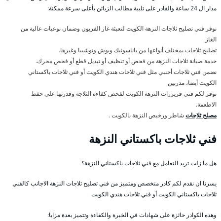
مدار ال 24 ساعة والقادر على تلبية مطالب الزبائن بأعلى سرعة ممكنة:
نوفر فني تصليح ثلاجات النزهة الكويت لتعبئة غاز الفريون وضمان نوعيات عالية من
الغاز
تصليح ثلاجات بمختلف أنواعها من باناسونيك وبوش وتوشيبا وغيرها.
خدمة صيانة ثلاجات النزهة من فحص أو تنظيف أو تبديل قطع أو فحص محرك.
نضمن فني ثلاجات أجنبي مثل فني ثلاجات هندي الكويت أو فني ثلاجات باكستاني
الكويت أيضا، مدربين
نوفر لكم فني فريزرات النزهة الكويت لفحص كفاءة الثلاجة وقدرتها على حفظ
الاطعمة.
مصلح ثلاجات
شاطر ورخيص النزهة بالكويت .
فني ثلاجات باكستاني النزهة
هل ما زلت تريد التعامل مع فني ثلاجات باكستاني النزهة؟
يسرنا ان نقدم لكم كادر متخصص ومتميز من فني تصليح ثلاجات النزهة الاجانب كالفني
ثلاجات باكستاني الكويت أو فني ثلاجات هندي الكويت
وهذه الكوادر حائزة على شهادات في الخبرة والكفاءة وتتميز بعدة مزايا: