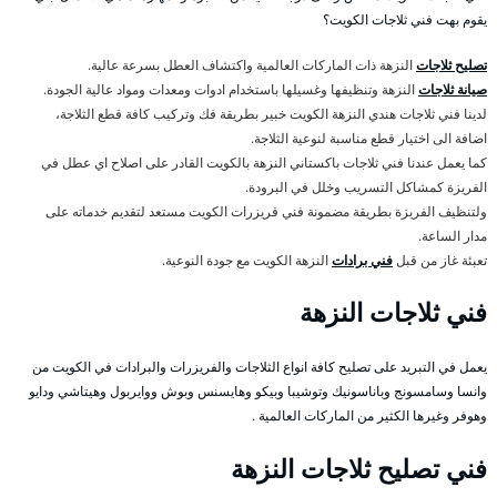
يقوم بهت فني ثلاجات الكويت؟
تصليح ثلاجات
النزهة ذات الماركات العالمية واكتشاف العطل بسرعة عالية.
صيانة ثلاجات
النزهة وتنظيفها وغسيلها باستخدام ادوات ومعدات ومواد عالية الجودة.
لدينا فني ثلاجات هندي النزهة الكويت خبير بطريقة فك وتركيب كافة قطع الثلاجة،
اضافة الى اختيار قطع مناسبة لنوعية الثلاجة.
كما يعمل عندنا فني ثلاجات باكستاني النزهة بالكويت القادر على اصلاح اي عطل في
الفريزة كمشاكل التسريب وخلل في البرودة.
ولتنظيف الفريزة بطريقة مضمونة فني فريزرات الكويت مستعد لتقديم خدماته على
مدار الساعة.
تعبئة غاز من قبل
فني برادات
النزهة الكويت مع جودة النوعية.
فني ثلاجات النزهة
يعمل في التبريد على تصليح كافة انواع الثلاجات والفريزرات والبرادات في الكويت من
وانسا وسامسونج وباناسونيك وتوشيبا وبيكو وهايسنس وبوش ووايربول وهيتاشي ودايو
وهوفر وغيرها الكثير من الماركات العالمية .
فني تصليح ثلاجات النزهة