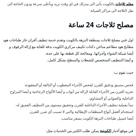
معلم ثلاجات
بالكويت يأتي الى منزلك في اي وقت تريد وبأعلى سرعة ودون الحاجة الى
نقل الثلاجة الى مراكز الصيانة
مصلح ثلاجات 24 ساعة
اول فني مصلح ثلاجات بمنطقة النزهة بالكويت ونقدم خدمة تنظيف أفران غاز طباخات هود
مطابخ هود مطاعم مداخن دكتات تكييف مركزي الكويت بدقة للغاية مع إزالة الرفوف و
أيضا شبكة الشواء وأجزائها، ومعالجة كل قطعة بها على حدة،
و أيضا التنظيف المتخصص للشعلات والسطح بشكل كامل،
حيث نقوم ب:
فحص مسبق ودقيق للفرن لفحص الأجزاء المعطوب أو التالفة أو المفقودة.
تجريد الفرن من الأجزاء القابلة لإزالة من أبواب و أيضا الألواح الزجاجية و أيضا المراوح
الداخلية والصواني أو المشاوي.
نبدأ بعملية تنظيف الأجزاء الداخلية للفرن وتحقيق مستوى من التنظيف العميق له.
استخدام أفضل أنواع المنظفات الإيطالية والتي لا تسبب أي ضرر للفرن.
أيضا غسيل طباخات النزهة الكويت بسعر مناسب.
في موقع أخبار
الكويتية
يمكن طلب الكثير من الخدمات مثل: