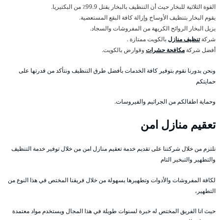
القوة الثلاثية للبخار حيث أن التنظيف بالبخار يقتل 99.9٪ من البكتيريا.
يقوم البخار بتنظيف الأوساخ وإزالة كافة البقع المستعصية.
يزيل البخار الروائح الكريهة من المفروشات والسجاد.
شركة
تنظيف منازل
بالكويت ممتازة .
أفضل شركة
مكافحة حشرات
وقوارض بالكويت.
ونحن بدورنا نقوم بتوفير كافة الخدمات بأفضل طرق التنظيف ونتأكد من قدرتها على
حمايتكم
وحماية اطفالكم من الجراثيم والفيروسات.
تعقيم منازل امن
نلتزم من خلال شركتنا على تقديم خدمة تعقيم منازل امن من خلال توفير خدمة التنظيف
والتطهير والتبخير التام
لكافة المفروشات والأدوات وتطهيرها بسهولة من خلال فريقنا المختص في هذا النوع من
التطهير،
حيث انا الفريق المختص له خبرة لسنوات طويلة في هذا المجال ويستخدم مواد معتمدة