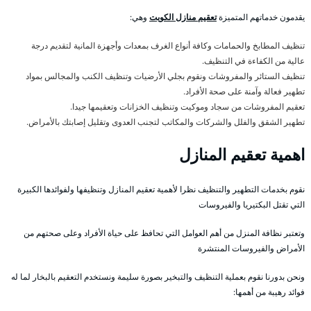
يقدمون خدماتهم المتميزة
تعقيم منازل الكويت
وهي:
تنظيف المطابخ والحمامات وكافة أنواع الغرف بمعدات وأجهزة المانية لتقديم درجة
عالية من الكفاءة في التنظيف.
تنظيف الستائر والمفروشات ونقوم بجلي الأرضيات وتنظيف الكنب والمجالس بمواد
تطهير فعالة وآمنة على صحة الأفراد.
تعقيم المفروشات من سجاد وموكيت وتنظيف الخزانات وتعقيمها جيدا.
تطهير الشقق والفلل والشركات والمكاتب لتجنب العدوى وتقليل إصابتك بالأمراض.
اهمية تعقيم المنازل
نقوم بخدمات التطهير والتنظيف نظرا لأهمية تعقيم المنازل وتنظيفها ولفوائدها الكبيرة
التي تقتل البكتيريا والفيروسات
وتعتبر نظافة المنزل من أهم العوامل التي تحافظ على حياة الأفراد وعلى صحتهم من
الأمراض والفيروسات المنتشرة
ونحن بدورنا نقوم بعملية التنظيف والتبخير بصورة سليمة ونستخدم التعقيم بالبخار لما له
فوائد رهيبة من أهمها: