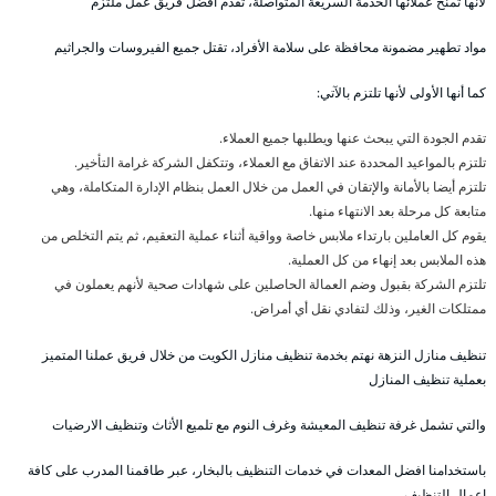
لأنها تمنح عملائها الخدمة السريعة المتواصلة، تقدم أفضل فريق عمل ملتزم
مواد تطهير مضمونة محافظة على سلامة الأفراد، تقتل جميع الفيروسات والجراثيم
كما أنها الأولى لأنها تلتزم بالآتي:
تقدم الجودة التي يبحث عنها ويطلبها جميع العملاء.
تلتزم بالمواعيد المحددة عند الاتفاق مع العملاء، وتتكفل الشركة غرامة التأخير.
تلتزم أيضا بالأمانة والإتقان في العمل من خلال العمل بنظام الإدارة المتكاملة، وهي
متابعة كل مرحلة بعد الانتهاء منها.
يقوم كل العاملين بارتداء ملابس خاصة وواقية أثناء عملية التعقيم، ثم يتم التخلص من
هذه الملابس بعد إنهاء من كل العملية.
تلتزم الشركة بقبول وضم العمالة الحاصلين على شهادات صحية لأنهم يعملون في
ممتلكات الغير، وذلك لتفادي نقل أي أمراض.
تنظيف منازل النزهة نهتم بخدمة تنظيف منازل الكويت من خلال فريق عملنا المتميز
بعملية تنظيف المنازل
والتي تشمل غرفة تنظيف المعيشة وغرف النوم مع تلميع الأثاث وتنظيف الارضيات
باستخدامنا افضل المعدات في خدمات التنظيف بالبخار، عبر طاقمنا المدرب على كافة
اعمال التنظيف