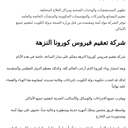
تطهير المستشفيات والوحدات الصحية ومراكز العلاج المختلفة .
تعقيم المصانع والشركات والمؤسسات الحكومية والمنشآت الخاصة والعامة.
توفر الشركة مواد آمنة ومعتمدة من قبل وزارة الصحة بدولة الكويت لتعقيم جميع
الأماكن.
شركة تعقيم فيروس كورونا النزهة
شركة تعقيم فيروس كورونا النزهة معكم على مدار الساعة, خاصة في هذه الأيام
وبعد انتشار وباء كورونا الذي أرعب العالم كله، وكذلك معظم الدول العظمى والمتقدمة.
لذلك قد اتخذت حكومة دولة الكويت، إجراءات وقائية شديدة، لمقاومة هذا الوباء والقضاء
عليه نهائياً
ووفرت جميع الإجراءات والوسائل والأساليب الحديثة لتعقيم جميع الأماكن
بواسطة فريق مختص يمتلك أجهزة حديثة ومتطورة وعالية جداً، تحتوي على مواد أمنة
ومستوردة من الخارج
لضمان عملية التطهير ولتفادي حدوث أي أضرار أو مخاطر ، كما وفرت لكم شركتنا :