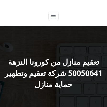
لتجاوز
الكويتية
خدمات وظائف بالكويت
لى
لمحتوى
تعقيم منازل من كورونا النزهة
50050641 شركة تعقيم وتطهير
حماية منازل