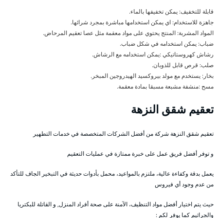
قابلة للتخفيف: يمكن تخفيفها بالماء.
جاهزة للاستخدام: اي يمكن استخدامها مباشرة بمجرد شرائها.
المواد المشربة: المنتج يحتوي على مواد معقمة مثل عصا تعقيم المرحاض.
ضباب: يمكن استخدامه في شكل ضباب.
رشاش كهروستاتيكي :يمكن استخدامه مع الرشاش.
صلب: قرص قابل للذوبان.
بخار: يستخدم مع مولد بيروكسيد الهيدروجين المبخر.
مسح :منشفة مشبعة مسبقا بمادة معقمة.
تعقيم شقق النزهة
تعقيم شقق النزهة شركة من أفضل الشركات المتخصصة في خدمات التطهير
و توفر أفضل فريق عمل على خبرة ممتازة في عمليات التعقيم
يعمل بدقة وكفاءة عالية، ملتزم بالمواعيد، محمل بأدوات حديثة في التبخير الجاف للتأكد
من عدم وجود أي فيروس
حيث يتم اختيار أفضل مواد التنظيف، الآمنة على صحة أفراد المنزل, و القاتلة للبكتريا
والجراثيم كما يوفر لكم :