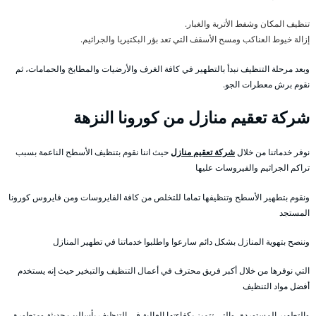
تنظيف المكان وشفط الأتربة والغبار.
إزالة خيوط العناكب ومسح الأسقف التي تعد بؤر البكتيريا والجراثيم.
وبعد مرحلة التنظيف نبدأ بالتطهير في كافة الغرف والأرضيات والمطابخ والحمامات، ثم
نقوم برش معطرات الجو.
شركة تعقيم منازل من كورونا النزهة
نوفر خدماتنا من خلال
شركة تعقيم منازل
حيث اننا نقوم بتنظيف الأسطح الناعمة بسبب
تراكم الجراثيم والفيروسات عليها
ونقوم بتطهير الأسطح وتنظيفها تماما للتخلص من كافة الفايروسات ومن فايروس كورونا
المستجد
وننصح بتهوية المنازل بشكل دائم سارعوا واطلبوا خدماتنا في تطهير المنازل
التي نوفرها من خلال أكبر فريق محترف في أعمال التنظيف والتبخير حيث إنه يستخدم
أفضل مواد التنظيف
والتطهير المستوردة ،والتي تتميز بكفاءتها العالية في التنظيف بأساليب حديثة ومتطورة