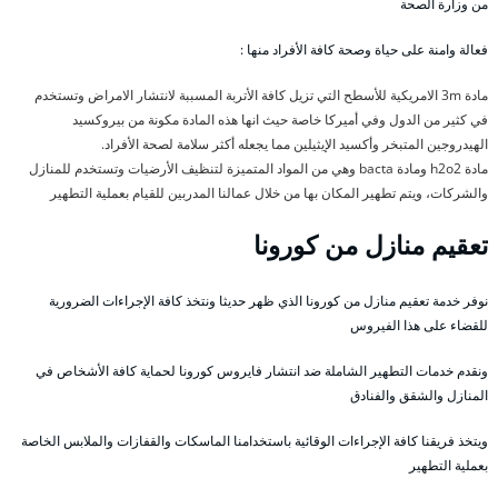
من وزارة الصحة
فعالة وامنة على حياة وصحة كافة الأفراد منها :
مادة 3m الامريكية للأسطح التي تزيل كافة الأتربة المسببة لانتشار الامراض وتستخدم
في كثير من الدول وفي أميركا خاصة حيث انها هذه المادة مكونة من بيروكسيد
الهيدروجين المتبخر وأكسيد الإيثيلين مما يجعله أكثر سلامة لصحة الأفراد.
مادة h2o2 ومادة bacta وهي من المواد المتميزة لتنظيف الأرضيات وتستخدم للمنازل
والشركات، ويتم تطهير المكان بها من خلال عمالنا المدربين للقيام بعملية التطهير
تعقيم منازل من كورونا
نوفر خدمة تعقيم منازل من كورونا الذي ظهر حديثا ونتخذ كافة الإجراءات الضرورية
للقضاء على هذا الفيروس
ونقدم خدمات التطهير الشاملة ضد انتشار فايروس كورونا لحماية كافة الأشخاص في
المنازل والشقق والفنادق
ويتخذ فريقنا كافة الإجراءات الوقائية باستخدامنا الماسكات والقفازات والملابس الخاصة
بعملية التطهير