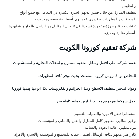
والتطهير.
تنظيف المنازل من خلال فنيين لديهم الخبرة الكبيرة في التعامل مع جميع أنواع
المنظفات والمطهرات ويقدمون خدماتهم بأسعار تشجيعية ومدروسة.
تقنيات حديثة وأجهزة متطورة تسعدنا في تنظيف المنازل من الداخل والخارج وتطهيرها
بأسعار مثالية ومميزة
شركة تعقيم كورونا الكويت
تعتمد شركتنا على افضل وسائل التعقيم للمنازل والمحلات التجارية والمستشفيات
للتخلص من فايروس كورونا المستجد بحيث نوفر كافة المطهرات
ومواد التبخير لتنظيف الاسطح وقتل الجراثيم والفايروسات بكل انوعها ومنها كورونا
تعمل شركتنا مع فريق مختص لتامين حماية كاملة عبر
استخدام افضل الأجهزة والتقنيات للتعقيم
توفير أساليب لتطهير كامل للمنازل والفلل والمباني والمؤسسات
مواد مطهرة عالية الجودة والفعالية
كادر فني مجهز بكافة الوسائل لضمان حماية للمجمتع والمؤسسة والاسرة والافراد