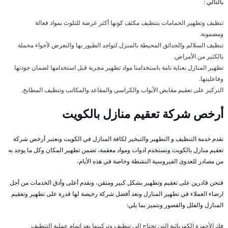
بالتالي :
تنظيف وتطهير الحمامات بتنظيف مكثف كونها أكثر عرضة للتلوث بمواد فعالة
ومضمونة.
تنظيف السلالم والحدائق المحيطة بالمنزل لتواجد الطيور بها والتعرض لأجواء محملة
بالكثير من الأمراض.
تطهير المنازل بعناية تامة باستخدامنا مواد تطهير مجربة قبل استخدامها لضمان جودتها
وفاعليتها.
التركيز على تعقيم مقابض الأبواب والكراسي والمقاعد والمكاتب وتنظيف المطابخ.
أرخص شركة تعقيم منازل بالكويت
نقدم خدمة التنظيف و التطهير والتبخير لكافة المنازل في الكويت ونعتبر أرخص شركة
تعقيم منازل بالكويت ونستخدم ادوات ومواد معقمة، تضمن تطهير المكان وكل ما يوجد به
من مصادر للعدوى الفيروسية النشطة وخاصة في هذه الأيام،
فنحن قادرين على تعقيم وتطهير بشكل كبير ومتقن، ونقدم أعلى وأدق الخدمات من أجل
ارضاء العملاء في تطهير المنازل ونعد أفضل شركة رخيصة لها قدرة على تطهير وتعقيم
المنازل والفلل والقصور ونتميز بما يلي:
فك الأجهزة الكهربائية التي تحتاج الى تنظيف وتركيبها بعد إتمام عملية التنظيف