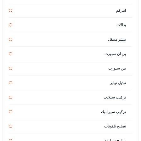
انتركم
بدالات
بنشر متنقل
بي ان سبورت
بين سبورت
تبديل تواير
تركيب ستلايت
تركيب سيراميك
تصليح تلفونات
تصليح سيارات