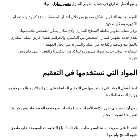
ونتبع أفضل الطرق في عملية تطهير المنزل
تعقيم منازل
منها:
القيام بعملية التطهير بشكل صحيح من خلال اختبار المعقمات بدقة كبيرة واستخدام
الأجهزة بشكل صحيح.
نوفر عملية تطهير شاملة لأسطح المنازل ولأي مكان يمكن للشخص ملامستها.
نقدم خدمة تطهير المنازل للتخلص من البكتيريا والجراثيم بفضل فريق عملنا الملتزم
بالمواعيد وبدقته وكفاءته في عمله والسرعة في إنجاز المهمة.
استخدام ادوات حديثة ومواد مستوردة للتأكد من البكتيريا وللقضاء على فايروس
كورونا.
المواد التي نستخدمها في التعقيم
لدينا أفضل المواد التي نستخدمها في التعقيم الحاصلة على شهادة الايزو والمصرحة من
وزارة الصحة العالمية
دون أن تصيب اي ضرر لكافة الأفراد. ولدينا منتجات مدرجة فعالة ضد فايروس كورونا
تتغير فاعلية هذا المنتج
اعتمادا على طريقة استخدامه ونطلب منك دائما اتباع التعليمات الموضحة على ملصق
عبوة المنتج واتباعها :