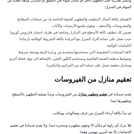
ونتميز بقدرتنا على التطهير داخل أي مكان سواء في الشقق او المنازل وننفذ العديد من
المهام في المنزل:
الاهتمام بكافة أعمال التنظيف والتطهير للشقة الخاصة بك من حمامات المطابخ
والمفروشات والأسقف ، ونقوم بتلميع الأرضيات والأثاث.
نضمن لك تنظيف كافة الأسطح في المنازل وخاصة في ظرف انتشار فايروس كورونا
حيث نعمل على حماية أفراد المنزل مع التزامنا بكافة الشروط الوقائية بارتدائنا
الكمامات الواقية.
كافة المنتجات التعقيمية التي نستخدمها معتمدة من وزارة البيئة ومتبعة شروط
وضوابط منظمة الصحة العالمية ونستخدم الكلور النقي، بالإضافة إلى مواد فعالة أخرى
ومناديل معقمة تعمل على حماية اليد من الجراثيم والبكتيريا.
تعقيم منازل من الفيروسات
نقدم خدماتنا في
تعقيم وتطهير منازل
من الفيروسات ونبدأ بعملية التطهير بالأسطح
وتطهيرها جيدا
ثم نبدأ بكافة أرجاء المنزل من غرف وصالونات ومكاتب
فلا نترك أي زاوية او مكان الا ونقوم بتطهيره وتبخيره جيدا، ولا نقدم خدماتنا في تعقيم
الحمامات إلا بعد أمرين مهمين وهما: