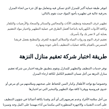
لنوفر طبقة حماية أكبر للمنزل الذي تسكن فيه ونتعامل مع كل جزء من انحاء المنزل
بحرفية عالية في تطهيره بأجود المواد حيث نقوم بالتالي:
تطهير غرف المعيشة وتنظيف الأثاث والمجالس والستائر والسجاد والأرضيات والتلفاز
وكافة الأدوات الكهربائية باتباعنا أفضل الطرق في عملية التطهير واختيار مواد التعقيم
بعناية كي لا تضر بك ولا بأسرتك.
تعقيم غرف النوم ودروات المياه والسلالم المؤدية للغرف والمطبخ بفضل فريقنا
المتمرس بالقيام بكافة عمليات التنظيف بأعلى جودة ومهارة.
طريقة اختبار شركة تعقيم منازل النزهة
نوفر خدمات التنظيف والتطهير للمنازل ونقوم بتطبيق طريقة اختبار من شركة تعقيم
منازل النزهة من أجل ضمان التعقيم الكامل لكافة ارجاء المنزل
وخصوصا مع تواجد الأطفال وكبار السن للحفاظ على صحتهم وسلامتهم من اي مرض أو
عدوى فيروسية ووفرنا كافة مواد التطهير والتبخير التي تم اختبارها
من أجل سلامة الأفراد وعدم تعرضهم إلى أي أذى وقمنا بكافة أعمالنا في شؤون التنظيف
على أحدث التقنيات والاجهزة المتطورة التي مكنتنا من أداء مهمتنا على اكمل وجه وتميزنا