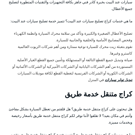
سيارات عند البيت بخبرة كادر فني جاهز بكافة التجهيزات والتقنيات المتطورة لتصليح
جميع الأعطال.
ما هي خدمات كراج تصليح سيارات عند البيت؟ تتميز خدمة تصليح سيارات عند البيت:
تصليح الأعطال الصغيرة والكبيرة وتأكد من سلامة محرك السيارة وانظمة الكهرباء
وفحص المصابيح الأمامية والخلفية والجانبية للسيارة.
نقوم بتعبئة زيت محرك للسيارة نوعية ممتازة ومن أهم شركات الزيوت العالمية
كاسترو وغيرها.
صيانة وتبديل جميع القطع التالفة أو المستهلكة وتأمين جميع القطع الغيار الأصلية
المستوردة من أهم الشركات اليابانية أو الشركات الأميركية أو الشركات الألمانية أو
الشركات الكورية أو الشركات الفرنسية لتغطية القطع لكافة موديلات السيارات
تبديل تواير سيارات
في المنزل
كراج متنقل خدمة طريق
هل تبحثون على كراج متنقل خدمة طريق؟ هل قلقتم من تعطل السيارة بشكل مفاجئ
وأنتم في مكان بعيد؟ لا تقلقوا لأننا نوفر لكم كراج متنفل خدمة طريق بأسعار رخيصة
وبخدمات مميزة.
ما هي مميزات كراج متنقل خدمة طريق؟ تتميز خدمة كراج متنقل خدمة طريق بتقديم