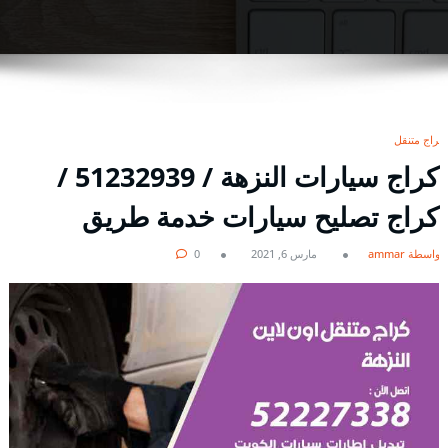
كراج متنقل
كراج سيارات النزهة / 51232939‬ /
كراج تصليح سيارات خدمة طريق
بواسطة ammar
مارس 6, 2021
0