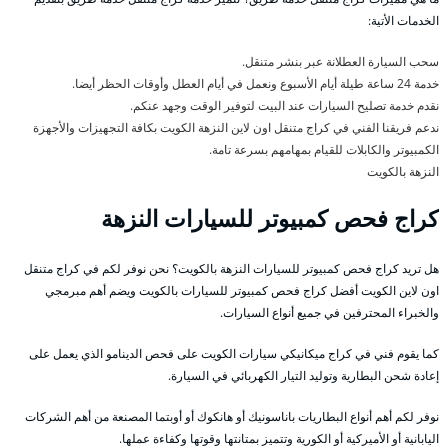
الخدمات الأتية:
سحب السيارة العطلانة عبر بنشر متنقل.
خدمة 24 ساعة طيلة أيام الأسبوع ونعمل في أيام العطل وأوقات الحظر أيضا.
نقدم خدمة تصليح السيارات عند البيت لتوفير الوقت وجهد عنكم.
ندعم فريقنا الفني في كراج متنقل اون لاين النزهة الكويت بكافة التجهيزات والأجهزة
الكمبيوتر والكابلات للقيام بمهامهم بسرعة تامة.
النزهة بالكويت
كراج فحص كمبيوتر للسيارات النزهة
هل تريد كراج فحص كمبيوتر للسيارات النزهة بالكويت؟ نحن نوفر لكم في كراج متنقل
اون لاين الكويت أفضل كراج فحص كمبيوتر للسيارات بالكويت ويضم أهم مبرمجي
والخبراء المحترفين في جميع أنواع السيارات.
كما يقوم فني في كراج ميكانيكي سيارات الكويت على فحص الدينامو الذي يعمل على
إعادة شحن البطارية وتوليد التيار الكهربائي في السيارة.
نوفر لكم أهم أنواع البطاريات باناسونيك أو هانكوك أو أوبتما المصنعة من أهم الشركات
اليابانية أو الأميركية أو الكورية وتتميز بمتانتها وقوتها وكفاءة عملها.