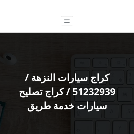
لتجاوز
الكويتية
خدمات وظائف بالكويت
لى
لمحتوى
كراج سيارات النزهة /
51232939‬ / كراج تصليح
سيارات خدمة طريق