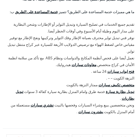
ما هي مميزات خدمة المساعدة على الطريق؟ تتميز
خدمة المساعدة على الطريق
ب:
تقديم جميع الخدمات في تصليح السيارة وتبديل التواير أو الإطارات وشحن البطارية
على مدار اليوم وطيلة أيام الأسبوع وفي أوقات الحظر أيضا.
نوفر فني تبديل تواير محترف بصيانة الإطار وفك التواير وتركيبها ونفخ الإطار مع توفير
مقياس خاص لضغط الهواء مع ترصيص الدولايب الأربعة للسيارة عبر كراج متنقل تبديل
تواير.
نعمل أيضا على فحص أنظمة المكابح والدواسات ونظام ABS مع تأكد من سلامة انظمة
الأمان في كراج متخصص
معاونات سيارات
هيدروليك.
فتح ابواب سيارات
24 ساعة .
النزهة الكويت – – .
متخصص تكييف سيارات
ممتاز النزهة بالكويت
تبديل بطارية سيارة
خدمة طرق وامام المنزل بطارية سيارة كفالة 3 سنوات
تبديل
بطاريات
.
ونحن متخصصين ببيع وشراء السيارات وفحصها بالبيت
نشتري سيارات
مستعملة من
أمام المنزل بالكويت
يشترون سيارات
.