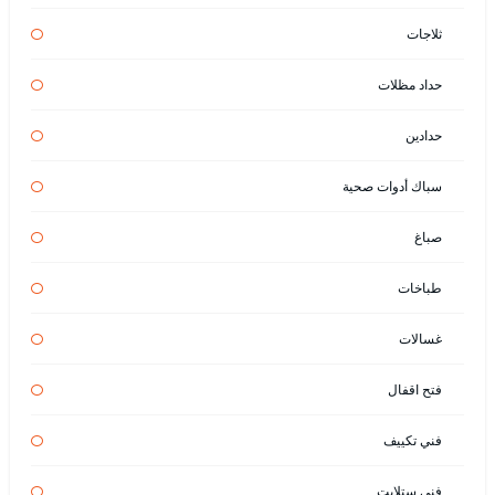
ثلاجات
حداد مظلات
حدادين
سباك أدوات صحية
صباغ
طباخات
غسالات
فتح اقفال
فني تكييف
فني ستلايت