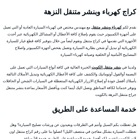
كراج كهرباء وبنشر متنقل النزهة
نقدم لكم
كهرباء وبنشر متنقل
مع مهندس مختص في كهرباء السيارة العادية أو التي تعمل
على أجهزة الكمبيوتر حيث يقوم بإصلاح كافة الأعطال أو المشاكل الكهربائية عبر أحدث
الأجهزة التي نقدمها في كراج متنقل ونقوم ايضاً من خلال بتوفير كافة قطع غيار للسيارة
الكهربائية أو تبديل أو شحن بطارية السيارة ونعمل بفحص أجهزة الكمبيوتر واصلاح
المصابيح الأمامية أو الخلفية وصيانة كهرباء السيارة
ولدينا في
بنشر متنقل الكويت
الخبرة العالية في كافة أنواع السيارات التي تعمل على
البصمة أوالفول أوتوماتيك والكشف على كافة الأعطال الكهربائية وتبديل الأسلاك التالفة
بأسلاك أفضل جودة أو إصلاح الازرار الكهربائية المتعطلة في السيارات الشحن أو الحافلات
ونوفر خدماتنا لكافة المناطق ونصل اليك أينما كنت وبأفضل الأسعار بماعدة بنشر متنقل
جراج متنقل النزهة بالكويت
خدمة المساعدة على الطريق
هل تعطلت بكم السبل وأنتم في الطرقات وبعيدون عن ورشات تصليح السيارة؟ وهل
تعطلت السيارة بشكل مفاجئ في منتصف الليل؟ اتصلوا بنا على رقم كراج متنقل اون
لاين الكويت لتقديم لكم أفضل خدمة المساعدة على الطريق خدمة 24 ساعة.