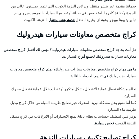
خدماتنا مقدمة عبر بنشر متنقل اون لاين النزهة الكويت التي تتميز بمستوى عالي من
الجودة وكفاءة كادرها المتخصص في صيانة أو تصليح السيارات المرسيدس وبي ام
دبليو وتويوتا وبيجو وهونداي وغيرها بفضل
خدمة بنشر متنقل
النزهة بالكويت
كراج متخصص معاونات سيارات هيدروليك
هل أنت بحاجة كراج متخصص معاونات سيارات هيدروليك؟ نؤمن لك أفضل كراج متخصص
معاونات سيارات هيدروليك لجميع أنواع السيارات.
ما هي مهام كراج متخصص معاونات سيارات هيدروليك؟ يهتم كراج متخصص معاونات
سيارات هيدروليك في تقديم الخدمات التالية:
نعالج مشكلة تعطل عملية الإشعال بشكل متكرر أو تقطيع خلال عملية تشغيل محرك
السيارة.
كما أننا نقوم بحل مشكلة تبريد المحرك عبر تصليح طرمبة المياه من خلال كراج تبديل
طرمبة ماء السيارة.
نوفر فني لتنظيف حساسات نظام ABS لمنع الانحدارات أو الانزلاقات في كراج متنقل
النزهة الكويت
فحص سيارة
.
كراج تصليح تكييف سيارات النزهة