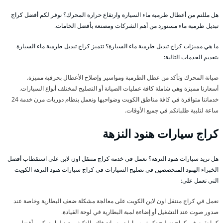
هل مللتم من أعطال طرمبة ماء السيارة وارتفاع حرارة المحرك؟ نوفر لكم أفضل كراج
تبديل طرمبة ماء مستورد من أهم الشركات ومصنعة بأفضل الخامات.
ما هي مميزات كراج تبديل طرمبة ماء السيارة؟ تتميز كراج تبديل طرمبة ماء السيارة
بتقديم الخدمات التالية:
صيانة المحرك وتأكد من عطل الطرمبة ومواسير وإصلاح الأعطال بحرفية مميزة.
أسعارنا مميزة وهي شاملة كافة عمليات الصيانة أو التصليح لمختلف أنواع السيارات.
خدماتنا متوافرة في كافة مناطق الكويت وضواحيها ونعمل بنظام دوريات مرن خدمة 24
ساعة لتلبية طلباتكم في جميع الأوقات.
كراج سيارات هنود النزهة
هل تريد سيارات هنود النزهة؟ نعمل في خدمة كراج متنقل اون لاين على استقطاب أفضل
الخبراء الهنود المتخصصين في تصليح السيارات في كراج سيارات هنود النزهة الكويت
التي تعمل على:
نعمل في كراج متنقل اون لاين الكويت على معالجة مشكلة ضعف البطارية وخاصة عند
صدور صوت عند التشغيل أو إضاءة لمبة البطارية في لوحة القيادة.
كما نقوم في كراج تصليح تكييف سيارات بصيانة فلاتر التكيف وتبديلها وتركيب أفضل