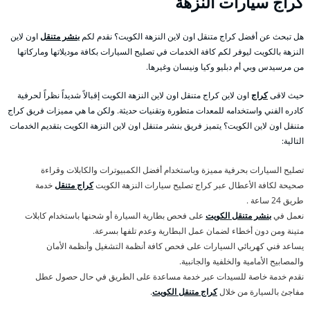
كراج سيارات النزهة
هل تبحث عن أفضل كراج متنقل اون لاين النزهة الكويت؟ نقدم لكم
بنشر متنقل
اون لاين
النزهة بالكويت ليوفر لكم كافة الخدمات في تصليح السيارات بكافة موديلاتها وماركاتها
من مرسيدس وبي أم دبليو وكيا ونيسان وغيرها.
حيث لاقى
كراج
اون لاين كراج متنقل اون لاين النزهة الكويت إقبالاً شديداً نظراً لحرفية
كادره الفني واستخدامه للمعدات متطورة وتقنيات حديثة. ولكن ما هي مميزات فريق كراج
متنقل اون لاين الكويت؟ يتميز فريق بنشر متنقل اون لاين النزهة الكويت بتقديم الخدمات
التالية:
تصليح السيارات بحرفية مميزة وباستخدام أفضل الكمبيوترات والكابلات وقراءة
صحيحة لكافة الأعطال عبر كراج تصليح سيارات النزهة الكويت
كراج متنقل
خدمة
طريق 24 ساعة .
نعمل في
بنشر متنقل الكويت
على فحص بطارية السيارة أو شحنها باستخدام كابلات
متينة ومن دون أخطاء لضمان عمل البطارية وعدم تلفها بسرعة.
يساعد فني كهربائي السيارات على فحص كافة أنظمة التشغيل وأنظمة الأمان
والمصابيح الأمامية والخلفية والجانبية.
نقدم خدمة خاصة للسيدات عبر خدمة مساعدة على الطريق في حال حصول عطل
مفاجئ بالسيارة من خلال
كراج متنقل الكويت
.