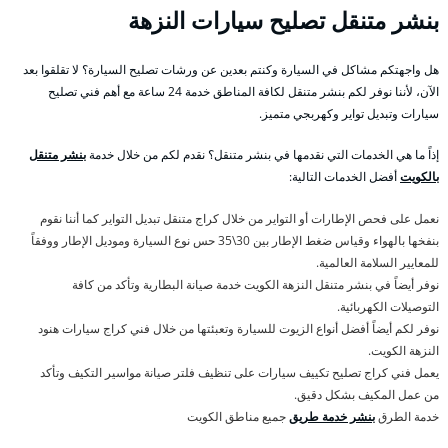
بنشر متنقل تصليح سيارات النزهة
هل واجهتكم مشاكل في السيارة وكنتم بعدين عن ورشات تصليح السيارة؟ لا تقلقوا بعد
الآن، لأننا نوفر لكم بنشر متنقل لكافة المناطق خدمة 24 ساعة مع أهم فني تصليح
سيارات وتبديل تواير وكهربجي متميز.
إذاً ما هي الخدمات التي نقدمها في بنشر متنقل؟ نقدم لكم من خلال خدمة
بنشر متنقل
بالكويت
أفضل الخدمات التالية:
نعمل على فحص الإطارات أو التواير من خلال كراج متنقل تبديل التواير كما أننا نقوم
بنفخها بالهواء وقياس ضغط الإطار بين 30\35 حس نوع السيارة وموديل الإطار ووفقاً
للمعايير السلامة العالمية.
نوفر أيضاً في بنشر متنقل النزهة الكويت خدمة صيانة البطارية وتأكد من كافة
التوصيلات الكهربائية.
نوفر لكم أيضاً أفضل أنواع الزيوت للسيارة وتعبئتها من خلال فني كراج سيارات هنود
النزهة الكويت.
يعمل فني كراج تصليح تكييف سيارات على تنظيف فلتر صيانة مواسير التكيف وتأكد
من عمل المكيف بشكل دقيق.
خدمة الطرق
بنشر خدمة طريق
جميع مناطق الكويت