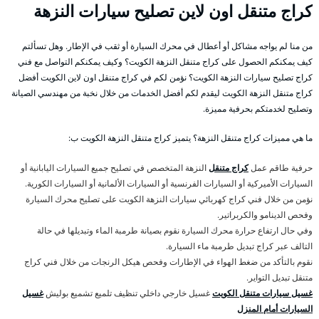
كراج متنقل اون لاين تصليح سيارات النزهة
من منا لم يواجه مشاكل أو أعطال في محرك السيارة أو ثقب في الإطار. وهل تسألتم
كيف يمكنكم الحصول على كراج متنقل النزهة الكويت؟ وكيف يمكنكم التواصل مع فني
كراج تصليح سيارات النزهة الكويت؟ نؤمن لكم في كراج متنقل اون لاين الكويت أفضل
كراج متنقل النزهة الكويت ليقدم لكم أفضل الخدمات من خلال نخبة من مهندسي الصيانة
وتصليح لخدمتكم بحرفية مميزة.
ما هي مميزات كراج متنقل النزهة؟ يتميز كراج متنقل النزهة الكويت ب:
حرفية طاقم عمل
كراج متنقل
النزهة المتخصص في تصليح جميع السيارات اليابانية أو
السيارات الأميركية أو السيارات الفرنسية أو السيارات الألمانية أو السيارات الكورية.
نؤمن من خلال فني كراج كهربائي سيارات النزهة الكويت على تصليح محرك السيارة
وفحص الدينامو والكربراتير.
وفي حال ارتفاع حرارة محرك السيارة نقوم بصيانة طرمبة الماء وتبديلها في حالة
التالف عبر كراج تبديل طرمبة ماء السيارة.
نقوم بالتأكد من ضغط الهواء في الإطارات وفحص هيكل الرنجات من خلال فني كراج
متنقل تبديل التواير.
غسيل سيارات متنقل الكويت
غسيل خارجي داخلي تنظيف تلميع تشميع بوليش
غسيل
السيارات أمام المنزل