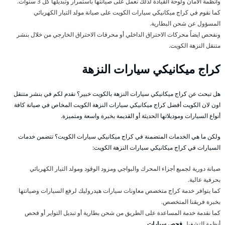
وأنظمة الأمان ولوحة القيادة لذلك نعمل على صيانتها باستمرار وتبديلها كل 3 سنوات.
كما نقوم في كراج ميكانيكي سيارات الكويت على صيانة مولد التيار الكهربائي
المسؤول عن شحن البطارية.
ونفحص ايضاً محركات الاحتراق الداخلي أو محرقات الاحتراق الخارجي من خلال بنشر
متنقل النزهة الكويت.
كراج ميكانيكي سيارات النزهة
هل تبحث عن كراج ميكانيكي سيارات النزهة بالكويت خبير؟ نقدم لكم في بنشر متنقل
اون لان الكويت أفضل كراج ميكانيكي سيارات النزهة الكويت المخاص في صيانة كافة
أنواع السيارات وموديلاتها الحديثة أو القديمة بخبرة واسعة ومتميزة.
ولكن ما هي الخدمات المتضمنة في كراج ميكانيكي سيارات الكويت؟ تتضمن خدمات
السيارات في كراج ميكانيكي سيارات النزهة الكويت:
صيانة دورية لجميع أجزاء المحرك والبواجي ومزود الوقود ومولد التيار الكهربائي
بحرفية عالية.
كما يتوافر خدمة كراج متخصص معاونات سيارات هيدروليك لرفع السيارات وصيانتها
بخبرة فريقنا المتخصص.
كما نقدمة خدمة المساعدة على الطريق من شحن بطارية أو تبديل التواير أو فحص
أنظمة التشغيل
فحص سيارات
.