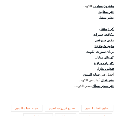
يشترون سيارات
الكويت
فني ستلايت
بنشر متنقل
كراج متنقل
مكافحة حشرات
مقوي سيرفس
مقوي شبكة 5g
بي ان سبورت الكويت
كهربائي منازل
كاميرات مراقبة
تنظيف منازل
أفضل فني
صيانة المنيوم
فتح اقفال
أبواب في الكويت
فني صحي
سباك
صحي الكويت.
تصليح ثلاجات النسيم
تصليح فريزرات النسيم
صيانة ثلاجات النسيم