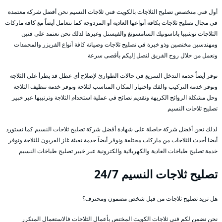
أول فني متخصص تصليح الثلاجات بالكويت فني ثلاجات النسيم نحن أفضل شركة معتمدة
في مجال تصليح ثلاجات بكافة أنواعها العادية أو المزدوجة كما نتعامل أيضاً مع كافة ماركات
الثلاجات توشيبا باناسونيك السامسونغ والفيستل وغيرها لذلك نحن نعتمد على فنين
ومهندسين مختصين وذو خبرة في تصليح ثلاجات وصيانة كافة أنواع الفريزر والمجمدات
ونعمل من خلال روح الفريق لنصل إليكم بأقصى سرعة
نوفر أيضاً خدمة التدخل السريع في حالات الطوارئ لإصلاح أي عطل قد يطرأ على الثلاجة
ونوفر خدمة التركيب والفك واختيار المكان المناسب لثلاجة ونوفر خدمة تنظيف الثلاجة
وحل مشكلة الروائح الكريهة وتقديم نصائح في عملية استخدام الثلاجة وترتيبها عبر خبير
تصليح ثلاجات النسيم
لذلك نحن أفضل شركة حاصلة على شهادة أفضل شركة تصليح ثلاجات النسيم كما نستورد
أيضا أحدث الثلاجات من ماركات مختلفة ونوفر أيضاً خدمة تعبئة غاز الفريون للثلاجة ونوفر
خدمة تصليح طباخات العادية والكهربائية والكترونية عبر خبير تصليح طباخات النسيم
تصليح ثلاجات النسيم 24/7
هل تريد تصليح ثلاجات من قبل شخص مضمون ومحترف؟
نحن نضمن لكم فني ثلاجات الكويت المختص بأعمال الثلاجات فالاستعمال المتكرر