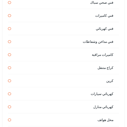
فني صحي سباك
فني كاميرات
فني كهربائي
فني مداخن وشفاطات
كاميرات مراقبة
كراج متنقل
كرين
كهربائي سيارات
كهربائي منازل
محل هواتف