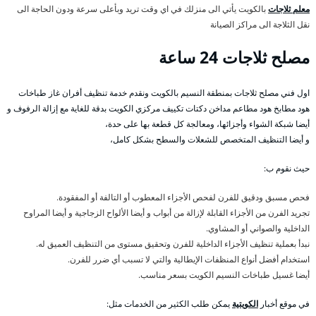
معلم ثلاجات
بالكويت يأتي الى منزلك في اي وقت تريد وبأعلى سرعة ودون الحاجة الى
نقل الثلاجة الى مراكز الصيانة
مصلح ثلاجات 24 ساعة
اول فني مصلح ثلاجات بمنطقة النسيم بالكويت ونقدم خدمة تنظيف أفران غاز طباخات
هود مطابخ هود مطاعم مداخن دكتات تكييف مركزي الكويت بدقة للغاية مع إزالة الرفوف و
أيضا شبكة الشواء وأجزائها، ومعالجة كل قطعة بها على حدة،
و أيضا التنظيف المتخصص للشعلات والسطح بشكل كامل،
حيث نقوم ب:
فحص مسبق ودقيق للفرن لفحص الأجزاء المعطوب أو التالفة أو المفقودة.
تجريد الفرن من الأجزاء القابلة لإزالة من أبواب و أيضا الألواح الزجاجية و أيضا المراوح
الداخلية والصواني أو المشاوي.
نبدأ بعملية تنظيف الأجزاء الداخلية للفرن وتحقيق مستوى من التنظيف العميق له.
استخدام أفضل أنواع المنظفات الإيطالية والتي لا تسبب أي ضرر للفرن.
أيضا غسيل طباخات النسيم الكويت بسعر مناسب.
في موقع أخبار
الكويتية
يمكن طلب الكثير من الخدمات مثل: