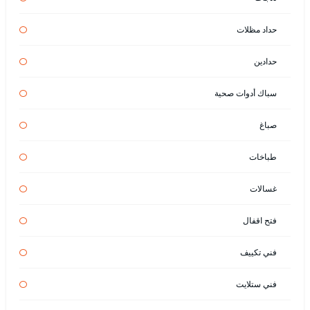
حداد مظلات
حدادين
سباك أدوات صحية
صباغ
طباخات
غسالات
فتح اقفال
فني تكييف
فني ستلايت