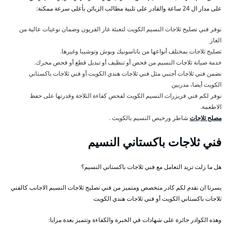
على مدار ال 24 ساعة والقادر على تلبية مطالب الزبائن بأعلى سرعة ممكنة:
نوفر فني تصليح ثلاجات النسيم الكويت لتعبئة غاز الفريون وضمان نوعيات عالية من
الغاز
تصليح ثلاجات بمختلف أنواعها من باناسونيك وبوش وتوشيبا وغيرها.
خدمة صيانة ثلاجات النسيم من فحص أو تنظيف أو تبديل قطع أو فحص محرك.
نضمن فني ثلاجات أجنبي مثل فني ثلاجات هندي الكويت أو فني ثلاجات باكستاني
الكويت أيضا، مدربين
نوفر لكم فني فريزرات النسيم الكويت لفحص كفاءة الثلاجة وقدرتها على حفظ
الاطعمة.
مصلح ثلاجات
شاطر ورخيص النسيم بالكويت .
فني ثلاجات باكستاني النسيم
هل ما زلت تريد التعامل مع فني ثلاجات باكستاني النسيم؟
يسرنا ان نقدم لكم كادر متخصص ومتميز من فني تصليح ثلاجات النسيم الاجانب كالفني
ثلاجات باكستاني الكويت أو فني ثلاجات هندي الكويت
وهذه الكوادر حائزة على شهادات في الخبرة والكفاءة وتتميز بعدة مزايا: