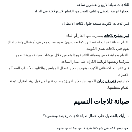
للثلاجات طيلة الاربع والعشرين ساعة
يجعلها عرضة للعطل والتلف للعديد من القطع الاستهلاكية في البراد.
فني ثلاجات الكويت سيجد حلول لكافة الاعطال:
فني تصليح ثلاجات
يتسرب منها الغاز أو الماء.
القيام بصيانة ثلاجات لم تعد تبرد كما يجب دون وجود سبب معروف أو عطل واضح لذلك
يقوم فني ثلاجات هندي الكويت
بالقيام بعملية فحص وصيانة للثلاجة وهذا يتم من خلال ورشات صيانة دورية تنظمها
شركتنا وتقدمها لزبائننا الكرام على مدار الساعة.
فني ثلاجات باكستاني الكويت يقوم بإصلاح اعطال المواسير والانابيب لأسباب الصدأ أو
الاهتراء.
كما يقوم
فني فريزرات
الكويت بإصلاح الفريزة بسبب ثقبها من قبل ربة المنزل نتيجة
القيام بتنظيفها.
صيانة ثلاجات النسيم
ما رأيك بالحصول على اعمال صيانة ثلاجات رخيصة ومضمونة؟
نحن نوفر لكم في شركتنا عدة فنيين مختصين منهم