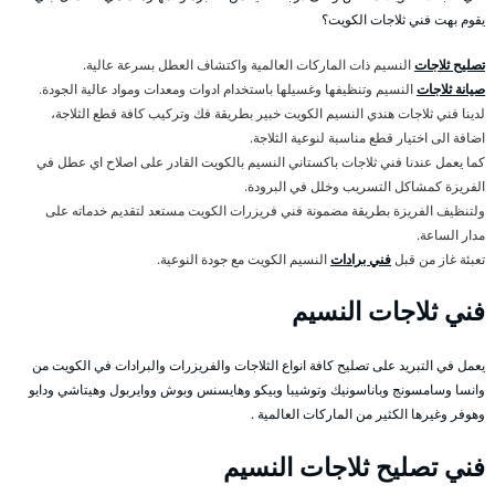
يقوم بهت فني ثلاجات الكويت؟
تصليح ثلاجات
النسيم ذات الماركات العالمية واكتشاف العطل بسرعة عالية.
صيانة ثلاجات
النسيم وتنظيفها وغسيلها باستخدام ادوات ومعدات ومواد عالية الجودة.
لدينا فني ثلاجات هندي النسيم الكويت خبير بطريقة فك وتركيب كافة قطع الثلاجة،
اضافة الى اختيار قطع مناسبة لنوعية الثلاجة.
كما يعمل عندنا فني ثلاجات باكستاني النسيم بالكويت القادر على اصلاح اي عطل في
الفريزة كمشاكل التسريب وخلل في البرودة.
ولتنظيف الفريزة بطريقة مضمونة فني فريزرات الكويت مستعد لتقديم خدماته على
مدار الساعة.
تعبئة غاز من قبل
فني برادات
النسيم الكويت مع جودة النوعية.
فني ثلاجات النسيم
يعمل في التبريد على تصليح كافة انواع الثلاجات والفريزرات والبرادات في الكويت من
وانسا وسامسونج وباناسونيك وتوشيبا وبيكو وهايسنس وبوش ووايربول وهيتاشي ودايو
وهوفر وغيرها الكثير من الماركات العالمية .
فني تصليح ثلاجات النسيم