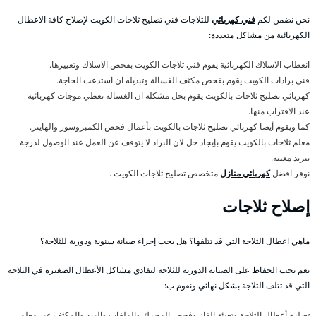
نحن نضمن لكم
فني كهربائي
للثلاجات فني تصليح ثلاجات الكويت لإصلاح كافة الاعطال
الكهربائية من مشاكل متعددة:
انعطاب الاسلاك الكهربائية يقوم فني ثلاجات الكويت بفحص الاسلاك وتغييرها.
فني برادات الكويت يقوم بفحص مكثف الغسالة وتبديله ان استدعت الحاجة.
كهربائي تصليح ثلاجات بالكويت يقوم بحل مشكلة ان الغسالة تعطي موجات كهربائية
عند الاقتراب منها.
كما ويقوم أيضا كهربائي تصليح ثلاجات بالكويت بأعمال فحص الكمبروسور والهايتر.
معلم ثلاجات بالكويت يقوم بإيجاد حل لان البراد لا يتوقف عن العمل عند الوصول لدرجة
تبريد معينة.
نوفر افضل
كهربائي منازل
متخصص تصليح ثلاجات الكويت .
إصلاح ثلاجات
ماهي اعطال الثلاجة التي قد تتلفها؟ هل يجب إجراء صيانة سنوية ودورية للثلاجة؟
نعم يجب الحفاظ على الصيانة الدورية للثلاجة لتفادي مشاكل الأعطال الصغيرة في الثلاجة
التي قد تتلف الثلاجة بشكل نهائي ونقوم ب:
تصليح أعطال الثلاجة وتعبئة الغاز وفحص المحرك والملفات والبرد والمكثف عبر معلم