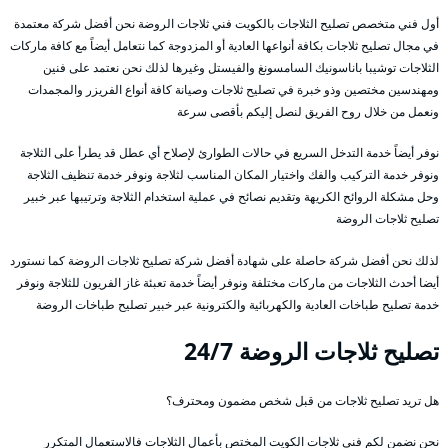
أول فني متخصص تصليح الثلاجات بالكويت فني ثلاجات الروضة نحن أفضل شركة معتمدة
في مجال تصليح ثلاجات بكافة أنواعها العادية أو المزدوجة كما نتعامل أيضاً مع كافة ماركات
الثلاجات توشيبا باناسونيك السامسونغ والفيستل وغيرها لذلك نحن نعتمد على فنين
ومهندسين مختصين وذو خبرة في تصليح ثلاجات وصيانة كافة أنواع الفريزر والمجمدات
ونعمل من خلال روح الفريق لنصل إليكم بأقصى سرعة
نوفر أيضاً خدمة التدخل السريع في حالات الطوارئ لإصلاح أي عطل قد يطرأ على الثلاجة
ونوفر خدمة التركيب والفك واختيار المكان المناسب لثلاجة ونوفر خدمة تنظيف الثلاجة
وحل مشكلة الروائح الكريهة وتقديم نصائح في عملية استخدام الثلاجة وترتيبها عبر خبير
تصليح ثلاجات الروضة
لذلك نحن أفضل شركة حاصلة على شهادة أفضل شركة تصليح ثلاجات الروضة كما نستورد
أيضا أحدث الثلاجات من ماركات مختلفة ونوفر أيضاً خدمة تعبئة غاز الفريون للثلاجة ونوفر
خدمة تصليح طباخات العادية والكهربائية والكترونية عبر خبير تصليح طباخات الروضة
تصليح ثلاجات الروضة 24/7
هل تريد تصليح ثلاجات من قبل شخص مضمون ومحترف؟
نحن نضمن لكم فني ثلاجات الكويت المختص بأعمال الثلاجات فالاستعمال المتكرر