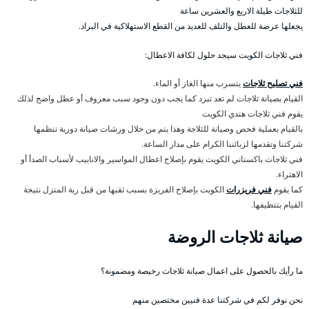
للثلاجات طيلة الاربع والعشرين ساعة
يجعلها عرضة للعطل والتلف للعديد من القطع الاستهلاكية في البراد.
فني ثلاجات الكويت سيجد حلول لكافة الاعطال:
فني تصليح ثلاجات
يتسرب منها الغاز أو الماء.
القيام بصيانة ثلاجات لم تعد تبرد كما يجب دون وجود سبب معروف أو عطل واضح لذلك
يقوم فني ثلاجات هندي الكويت
بالقيام بعملية فحص وصيانة للثلاجة وهذا يتم من خلال ورشات صيانة دورية تنظمها
شركتنا وتقدمها لزبائننا الكرام على مدار الساعة.
فني ثلاجات باكستاني الكويت يقوم بإصلاح اعطال المواسير والانابيب لأسباب الصدأ أو
الاهتراء.
كما يقوم
فني فريزرات
الكويت بإصلاح الفريزة بسبب ثقبها من قبل ربة المنزل نتيجة
القيام بتنظيفها.
صيانة ثلاجات الروضة
ما رأيك بالحصول على اعمال صيانة ثلاجات رخيصة ومضمونة؟
نحن نوفر لكم في شركتنا عدة فنيين مختصين منهم