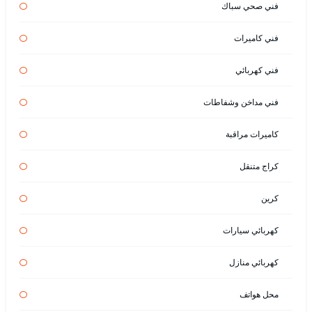
فني صحي سباك
فني كاميرات
فني كهربائي
فني مداخن وشفاطات
كاميرات مراقبة
كراج متنقل
كرين
كهربائي سيارات
كهربائي منازل
محل هواتف