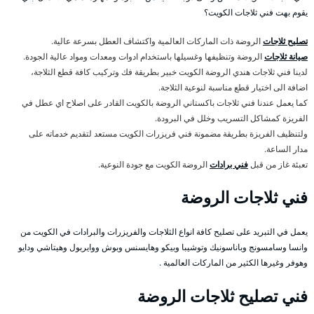
يقوم بهت فني ثلاجات الكويت؟
تصليح ثلاجات
الروضة ذات الماركات العالمية واكتشاف العطل بسرعة عالية.
صيانة ثلاجات
الروضة وتنظيفها وغسيلها باستخدام ادوات ومعدات ومواد عالية الجودة.
لدينا فني ثلاجات هندي الروضة الكويت خبير بطريقة فك وتركيب كافة قطع الثلاجة،
اضافة الى اختيار قطع مناسبة لنوعية الثلاجة.
كما يعمل عندنا فني ثلاجات باكستاني الروضة بالكويت القادر على اصلاح اي عطل في
الفريزة كمشاكل التسريب وخلل في البرودة.
ولتنظيف الفريزة بطريقة مضمونة فني فريزرات الكويت مستعد لتقديم خدماته على
مدار الساعة.
تعبئة غاز من قبل
فني برادات
الروضة الكويت مع جودة النوعية.
فني ثلاجات الروضة
يعمل في التبريد على تصليح كافة انواع الثلاجات والفريزرات والبرادات في الكويت من
وانسا وسامسونج وباناسونيك وتوشيبا وبيكو وهايسنس وبوش ووايربول وهيتاشي ودايو
وهوفر وغيرها الكثير من الماركات العالمية .
فني تصليح ثلاجات الروضة