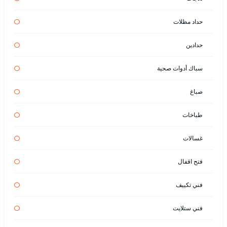
حداد مظلات
حدادين
سباك أدوات صحية
صباغ
طباخات
غسالات
فتح اقفال
فني تكييف
فني ستلايت