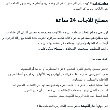
معلم ثلاجات
بالكويت يأتي الى منزلك في اي وقت تريد وبأعلى سرعة ودون الحاجة الى
نقل الثلاجة الى مراكز الصيانة
مصلح ثلاجات 24 ساعة
اول فني مصلح ثلاجات بمنطقة الروضة بالكويت ونقدم خدمة تنظيف أفران غاز طباخات
هود مطابخ هود مطاعم مداخن دكتات تكييف مركزي الكويت بدقة للغاية مع إزالة الرفوف و
أيضا شبكة الشواء وأجزائها، ومعالجة كل قطعة بها على حدة،
و أيضا التنظيف المتخصص للشعلات والسطح بشكل كامل،
حيث نقوم ب:
فحص مسبق ودقيق للفرن لفحص الأجزاء المعطوب أو التالفة أو المفقودة.
تجريد الفرن من الأجزاء القابلة لإزالة من أبواب و أيضا الألواح الزجاجية و أيضا المراوح
الداخلية والصواني أو المشاوي.
نبدأ بعملية تنظيف الأجزاء الداخلية للفرن وتحقيق مستوى من التنظيف العميق له.
استخدام أفضل أنواع المنظفات الإيطالية والتي لا تسبب أي ضرر للفرن.
أيضا غسيل طباخات الروضة الكويت بسعر مناسب.
في موقع أخبار
الكويتية
يمكن طلب الكثير من الخدمات مثل: