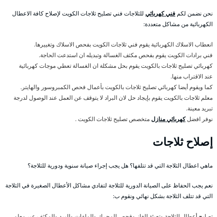
نحن نضمن لكم
فني كهربائي
للثلاجات فني تصليح ثلاجات الكويت لإصلاح كافة الاعطال
الكهربائية من مشاكل متعددة:
انعطاب الاسلاك الكهربائية يقوم فني ثلاجات الكويت بفحص الاسلاك وتغييرها.
فني برادات الكويت يقوم بفحص مكثف الغسالة وتبديله ان استدعت الحاجة.
كهربائي تصليح ثلاجات بالكويت يقوم بحل مشكلة ان الغسالة تعطي موجات كهربائية
عند الاقتراب منها.
كما ويقوم أيضا كهربائي تصليح ثلاجات بالكويت بأعمال فحص الكمبروسور والهايتر.
معلم ثلاجات بالكويت يقوم بإيجاد حل لان البراد لا يتوقف عن العمل عند الوصول لدرجة
تبريد معينة.
نوفر افضل
كهربائي منازل
متخصص تصليح ثلاجات الكويت .
إصلاح ثلاجات
ماهي اعطال الثلاجة التي قد تتلفها؟ هل يجب إجراء صيانة سنوية ودورية للثلاجة؟
نعم يجب الحفاظ على الصيانة الدورية للثلاجة لتفادي مشاكل الأعطال الصغيرة في الثلاجة
التي قد تتلف الثلاجة بشكل نهائي ونقوم ب:
تصليح أعطال الثلاجة وتعبئة الغاز وفحص المحرك والملفات والبرد والمكثف عبر معلم