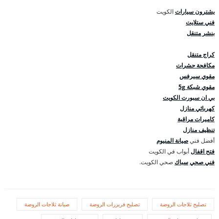
يشترون سيارات
الكويت
فني ستلايت
بنشر متنقل
كراج متنقل
مكافحة حشرات
مقوي سيرفس
مقوي شبكة 5g
بي ان سبورت الكويت
كهربائي منازل
كاميرات مراقبة
تنظيف منازل
أفضل فني
صيانة المنيوم
فتح اقفال
أبواب في الكويت
فني صحي
سباك
صحي الكويت.
تصليح ثلاجات الروضة
تصليح فريزرات الروضة
صيانة ثلاجات الروضة