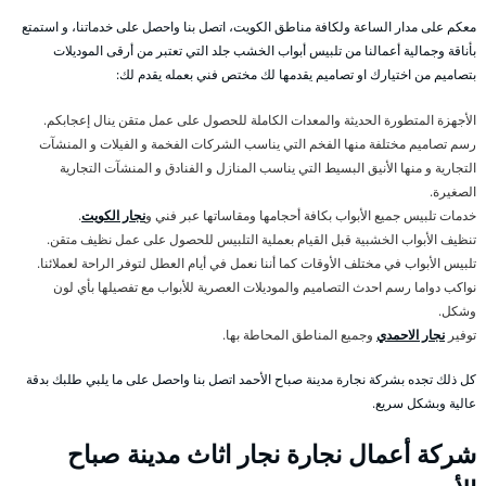
معكم على مدار الساعة ولكافة مناطق الكويت، اتصل بنا واحصل على خدماتنا، و استمتع
بأناقة وجمالية أعمالنا من تلبيس أبواب الخشب جلد التي تعتبر من أرقى الموديلات
بتصاميم من اختيارك او تصاميم يقدمها لك مختص فني بعمله يقدم لك:
الأجهزة المتطورة الحديثة والمعدات الكاملة للحصول على عمل متقن ينال إعجابكم.
رسم تصاميم مختلفة منها الفخم التي يناسب الشركات الفخمة و الفيلات و المنشآت
التجارية و منها الأنيق البسيط التي يناسب المنازل و الفنادق و المنشآت التجارية
الصغيرة.
خدمات تلبيس جميع الأبواب بكافة أحجامها ومقاساتها عبر فني و
نجار الكويت
.
تنظيف الأبواب الخشبية قبل القيام بعملية التلبيس للحصول على عمل نظيف متقن.
تلبيس الأبواب في مختلف الأوقات كما أننا نعمل في أيام العطل لتوفر الراحة لعملائنا.
نواكب دواما رسم احدث التصاميم والموديلات العصرية للأبواب مع تفصيلها بأي لون
وشكل.
توفير
نجار الاحمدي
وجميع المناطق المحاطة بها.
كل ذلك تجده بشركة نجارة مدينة صباح الأحمد اتصل بنا واحصل على ما يلبي طلبك بدقة
عالية وبشكل سريع.
شركة أعمال نجارة نجار اثاث مدينة صباح