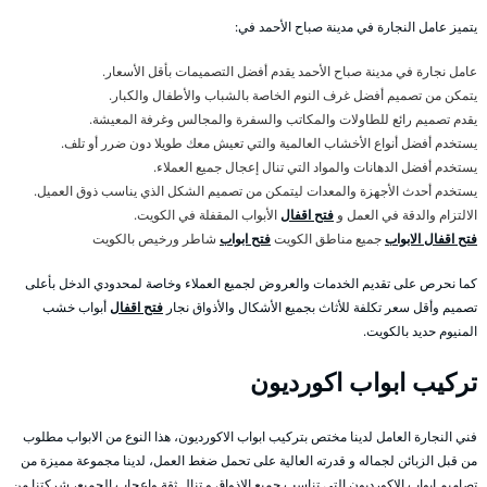
يتميز عامل النجارة في مدينة صباح الأحمد في:
عامل نجارة في مدينة صباح الأحمد يقدم أفضل التصميمات بأقل الأسعار.
يتمكن من تصميم أفضل غرف النوم الخاصة بالشباب والأطفال والكبار.
يقدم تصميم رائع للطاولات والمكاتب والسفرة والمجالس وغرفة المعيشة.
يستخدم أفضل أنواع الأخشاب العالمية والتي تعيش معك طويلا دون ضرر أو تلف.
يستخدم أفضل الدهانات والمواد التي تنال إعجال جميع العملاء.
يستخدم أحدث الأجهزة والمعدات ليتمكن من تصميم الشكل الذي يناسب ذوق العميل.
الالتزام والدقة في العمل و
فتح اقفال
الأبواب المقفلة في الكويت.
فتح اقفال الابواب
جميع مناطق الكويت
فتح ابواب
شاطر ورخيص بالكويت
كما نحرص على تقديم الخدمات والعروض لجميع العملاء وخاصة لمحدودي الدخل بأعلى
تصميم وأقل سعر تكلفة للأثاث بجميع الأشكال والأذواق نجار
فتح اقفال
أبواب خشب
المنيوم حديد بالكويت.
تركيب ابواب اكورديون
فني النجارة العامل لدينا مختص بتركيب ابواب الاكورديون، هذا النوع من الابواب مطلوب
من قبل الزبائن لجماله و قدرته العالية على تحمل ضغط العمل، لدينا مجموعة مميزة من
تصاميم ابواب الاكورديون التي تناسب جميع الاذواق و تنال ثقة واعجاب الجميع، شركتنا من