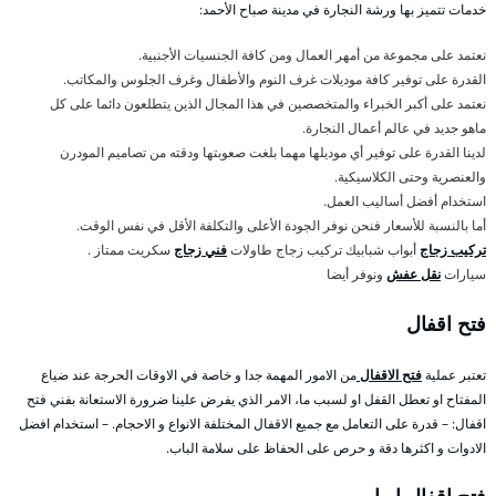
خدمات تتميز بها ورشة النجارة في مدينة صباح الأحمد:
نعتمد على مجموعة من أمهر العمال ومن كافة الجنسيات الأجنبية.
القدرة على توفير كافة موديلات غرف النوم والأطفال وغرف الجلوس والمكاتب.
نعتمد على أكبر الخبراء والمتخصصين في هذا المجال الذين يتطلعون دائما على كل
ماهو جديد في عالم أعمال النجارة.
لدينا القدرة على توفير أي موديلها مهما بلغت صعوبتها ودقته من تصاميم المودرن
والعنصرية وحتى الكلاسيكية.
استخدام أفضل أساليب العمل.
أما بالنسبة للأسعار فنحن نوفر الجودة الأعلى والتكلفة الأقل في نفس الوقت.
تركيب زجاج
أبواب شبابيك تركيب زجاج طاولات
فني زجاج
سكريت ممتاز .
سيارات
نقل عفش
ونوفر أيضا
فتح اقفال
تعتبر عملية
فتح الاقفال
من الامور المهمة جدا و خاصة في الاوقات الحرجة عند ضياع
المفتاح او تعطل القفل او لسبب ما، الامر الذي يفرض علينا ضرورة الاستعانة بفني فتح
اقفال: – قدرة على التعامل مع جميع الاقفال المختلفة الانواع و الاحجام. – استخدام افضل
الادوات و اكثرها دقة و حرص على الحفاظ على سلامة الباب.