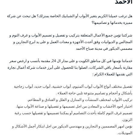
الأحمد
هل ترغب عميلنا الكريم بتغير الأبواب أو الشبابيك الخاصة بمنزلك؟ هل تبحث عن شركة
مميزة بخدماتها و تصاميمها؟
شركتنا تؤمن جميع الأعمال المتعلقة بتركيب و تفصيل و تصميم الأبواب و غرف النوم و
المجالس و الديوانيات وفق أحدث الأجهزة و معدات العمل و على يد ابرع النجارين و
مصممي الديكور في مدينة صباح الأحمد
خدماتنا نؤمنها في كل مناطق الكويت و على مدار ال 24, مقدمة بأنسب و ارخص سعر
مقارنة بأسعار باقي الشركات، اتصلوا بنا للحصول على أبرز خدمات شركة أعمال نجارة
التي نقدمها للعملاء الكرام :
تفصيل مختلف أنواع الأبواب أبواب ألمنيوم، أبواب خشبية، أبواب حديد، أبواب زجاجية
بأشكال و أحجام و تصاميم متنوعة تلبي حاجة العملاء .
تركيب الأبواب لمختلف المنشآت و المنازل و الفلل و الفنادق و المطاعم.
اختيار أجود الأخشاب و المعادن من اجل تصميمها و تفصيلها و صناعة الأبواب منها.
تصميم غرف النوم كاملة بأحدث التصاميم أو يمكننا تصميمها و تفصيلها حسب رغبة
الزبون.
نؤمن امهر المصممين و النجارين و مهندسي الديكور من اجل ابتكار أجمل الأشكال و
الموديلات.