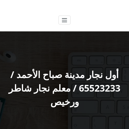
لتجاوز
الكويتية
خدمات وظائف بالكويت
لى
لمحتوى
أول نجار مدينة صباح الأحمد /
65523233 / معلم نجار شاطر
ورخيص