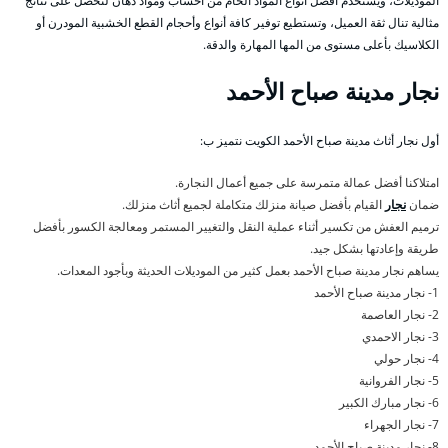
الموديلات، ويستخدم أفضل أنواع المواد الخام من أخشاب ومواد دهان لنحصل على نتائج
مثالية تنال ثقة العميل، وتستطيع توفير كافة أنواع وأحجام القطع الخشبية المودرن أو
الكلاسيك بأعلى مستوى من المها المهارة والدقة.
نجار مدينة صباح الأحمد
أول نجار أثاث مدينة صباح الأحمد الكويت نتميز ب:
امتلاكنا أفضل عمالة متمرسة على جميع أعمال النجارة.
ضمان
نجار
القيام بأفضل صيانة منزلك متكاملة لجميع أثاث منزلك.
ترميم العفش من تكسير أثناء عملية النقل والتغيير المستمر ومعالجة الكسور بأفضل
طريقة وإعادتها بشكل جيد.
يساهم نجار مدينة صباح الأحمد بعمل كثير من الموديلات الحديثة وبأجود المعدات.
1- نجار مدينة صباح الأحمد
2- نجار العاصمة
3- نجار الاحمدي
4- نجار حولي
5- نجار الفروانية
6- نجار مبارك الكبير
7- نجار الجهراء
8- نجار مدينة صباح الأحمد