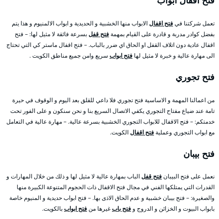
فتح اقفال ابواب
تعمل شركتنا في
فتح اقفال
الابواب منها الخشبية و الحديدية و ابواب الالمنيوم و هذا يتم
بفضل كوادر مدربة و قادرة على القيام بمهمة
فتح قفل
بسرعة فائقة لا مثيل لها: – فتح
اقفال عادية دون اتلاف القفل او الحاق اي ضرر بالباب. – فتح اقفال ماستر كي التي تحتاج
الى مهارة عالية و خبرة لا مثيل لها
فتح ابواب
سريع وامن جميع مناطق الكويت .
فتح تجوري
من اعمالنا المهمة و الاساسية فتح تجوري فلا داعي للقلق بعد اليوم و الوقوف في حيرة
تامة عند ضياع مفتاح التجوري يكفي الاتصال السريع بنا و نحن سنكون و على الفور تحت
خدمتكم: – فتح الاقفال للابواب التجوري الخشبية بسرعة عالية. – مهارة عالية في التعامل
مع ابواب التجوري وعملية
فتح اقفال
الكويت.
فتح بيبان
نعمل على فتح البيبان
فتح قفل
الباب بمهارة عالية لا مثيل لها و ذلك من خلال المهارات و
القدرات التي يمتلكها الفني في مجال فتح الاقفال ذات الحجوم المتنوعة الكبيرة منها
والصغيرة: – فتح بيبان خشبية و عدم الحاق الاذى بها. – فتح ابواب حديدية و المنيوم خاصة
بابواب البيوت و الخزائن و الدروج و
فتح باب
غيرها من
فتح ابواب
بالكويت.