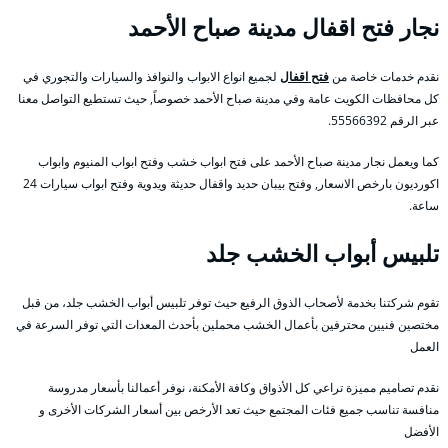
نجار فتح اقفال مدينة صباح الأحمد
نقدم خدمات خاصة من
فتح اقفال
لجميع انواع الابواب والنوافذ والسيارات والتجوري في
كل محافظات الكويت عامة وفي مدينة صباح الأحمد خصوصاً, حيث تستطيع التواصل معنا
عبر الرقم 55566392.
كما ويعمل نجار مدينة صباح الأحمد على فتح ابواب خشب وفتح ابواب المنيوم وابواب
اكورديون بارخص الاسعار, وفتح بيبان حديد واقفال حديثة ويدوية وفتح ابواب سيارات 24
ساعة.
تلبيس أبواب الخشب جلد
تقوم شركتنا بخدمة لأصحاب الذوق الرفيع حيث توفر تلبيس أبواب الخشب جلد، من قبل
مختصين فنيين محترفين بأعمال الخشب محملين بأحدث المعدات التي توفر السرعة في
العمل
نقدم تصاميم مميزة تراعي كل الأذواق وكافة الأمكنة، نوفر أعمالنا بأسعار مدروسة
منافسة تناسب جميع فئات المجتمع حيث تعد الأرخص بين أسعار الشركات الأخرى و
الأفضل