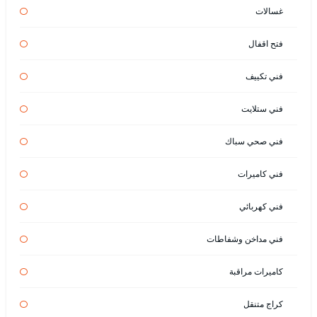
غسالات
فتح اقفال
فني تكييف
فني ستلايت
فني صحي سباك
فني كاميرات
فني كهربائي
فني مداخن وشفاطات
كاميرات مراقبة
كراج متنقل