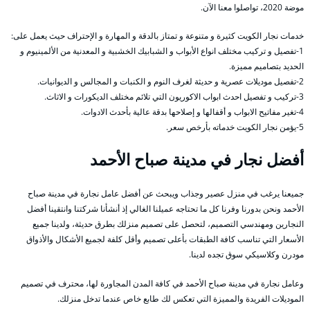
موضة 2020، تواصلوا معنا الآن.
خدمات نجار الكويت كثيرة و متنوعة و تمتاز بالدقة و المهارة و الإحتراف حيث يعمل على:
1-تفصيل و تركيب مختلف انواع الأبواب و الشبابيك الخشبية و المعدنية من الألمينيوم و
الحديد بتصاميم مميزة.
2-تفصيل موديلات عصرية و حديثة لغرف النوم و الكنبات و المجالس و الديوانيات.
3-تركيب و تفصيل احدث ابواب الاكوريون التي تلائم مختلف الديكورات و الاثاث.
4-تغير مفاتيح الابواب و أقفالها و إصلاحها بدقة عالية بأحدث الادوات.
5-يؤمن نجار الكويت خدماته بأرخص سعر.
أفضل نجار في مدينة صباح الأحمد
جميعنا يرغب في منزل عصير وجذاب ويبحث عن أفضل عامل نجارة في مدينة صباح
الأحمد ونحن بدورنا وفرنا كل ما تحتاجه عميلنا الغالي إذ أنشأنا شركتنا وانتقينا أفضل
النجارين ومهندسي التصميم، لتحصل على تصميم منزلك بطرق حديثة، ولدينا جميع
الأسعار التي تناسب كافة الطبقات بأعلى تصميم وأقل كلفة لجميع الأشكال والأذواق
مودرن وكلاسيكي سوق تجده لدينا.
وعامل نجارة في مدينة صباح الأحمد في كافة المدن المجاورة لها، محترف في تصميم
الموديلات الفريدة والمميزة التي تعكس لك طابع خاص عندما تدخل منزلك.