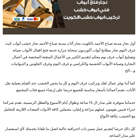
أول نجار مدينة صباح الأحمد بالكويت نجار أثاث مدينة صباح الأحمد نجار خشب أبواب كبت
غرف النوم نجار مطابخ أبواب أكورديون سحابة جرارة خدمة فتح اقفال الأبواب صيانة
وتصليح أبواب غرف نوم معكم لتقديم الكثير من الأعمال المتقنة المختصة في أعمال
النجارة وصيانة الأبواب الخشبية والكراسي و غرف النوم وغرف الجلوس و الديوانيات
و….الخ
كما أننا نوفر عمال لفك وتركيب غرف النوم و كل ما يخص الخشب عند القيام بعملية نقل
الأثاث، نقدم أعمالنا بأسعار مناسبة للجميع حرصا على إرضاء جميع فئات المجتمع
خدماتنا متوفرة على مدار ال ٢٤ ساعة وطوال أيام الأسبوع والعطل الرسمية، تقدم شركتنا
خبراء فنيين يقومون عملهم ببراعة و إتقان، محملين كافة الأدوات المعدات اللازمة للتعامل
مع الخشب بكافة الأنواع
كل ذلك حرصا لتقديم عمل مميز ذات احترافية عالية اتصل بنا تلقانا بخدمتك لأي استفسار
على مدار الساعة.