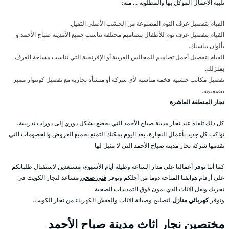
تلبية الأعمال الموكل بها والمطلوبة … منه:
القيام بتفصيل غرف النوم المصنوعة من الخشب الأصلي الثقيل.
القيام بتفصيل غرف نوم للأطفال بتصاميم مختلفة تناسب جميع الأمدينة صباح الأحمد و
بألوان تناسبك.
القيام بتفصيل أجمل تصاميم للمجالس العربية أو الإفرنجية التي تناسب مساحة الغرف
بمنزلك.
تفصيل مكاتب خشبية فخمة مناسبة لأي شركة أو منشأة تجارية مع تفصيل كونتوار مميز
بتصميمه.
نجار المنطقة العاشرة
كل ذلك تلقاه عند نجار مدينة صباح الأحمد التي يخضع بشكل دوري إلى دورات تدريبية،
تواكب كل جديد بأعمال النجارة، بعد اليوم يمكنك التمتع بجميع العروض والخصومات التي
تقدمها شركة نجار مدينة صباح الأحمد التي لا مثيل لها
كما أننا نوفر أعمالنا على مدار الساعة وطيلة أيام الأسبوع، مستعدين لاستقبال طلباتكم
على أرقام هواتفنا المتاحة دوما من أجلكم ونوفر
فني صحي
مساعد لنجار الكويت في
تحريك ونقل الاثاث الذي يمون فوق التمديدات الصحية
ونوفر
كهربائي منازل
لتصليح وصيانة الاثاث والعفش الكهرباء من نجار الكويت.
مختصين نجار اثاث مدينة صباح الأحمد