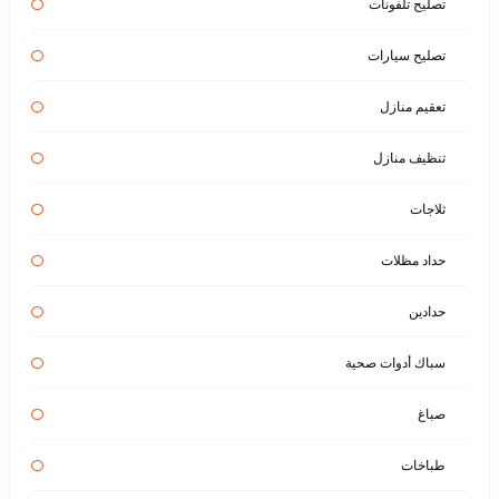
تصليح تلفونات
تصليح سيارات
تعقيم منازل
تنظيف منازل
ثلاجات
حداد مظلات
حدادين
سباك أدوات صحية
صباغ
طباخات