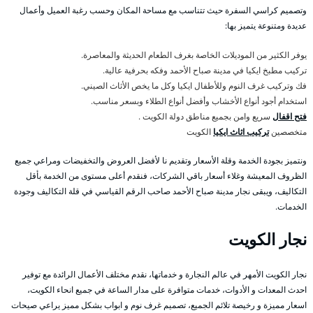
وتصميم كراسي السفرة حيث تتناسب مع مساحة المكان وحسب رغبة العميل وأعمال
عديدة ومتنوعة يتميز بها:
يوفر الكثير من الموديلات الخاصة بغرف الطعام الحديثة والمعاصرة.
تركيب مطبخ ايكيا في مدينة صباح الأحمد وفكه بحرفية عالية.
فك وتركيب غرف النوم وللأطفال ايكيا وكل ما يخص الأثاث الصيني.
استخدام أجود أنواع الأخشاب وأفضل أنواع الطلاء وبسعر مناسب.
فتح اقفال
سريع وامن بجميع مناطق دولة الكويت .
متخصصين
تركيب اثاث ايكيا
الكويت
ونتميز بجودة الخدمة وقلة الأسعار وتقديم نا لأفضل العروض والتخفيضات ومراعي جميع
الظروف المعيشة وغلاء أسعار باقي الشركات، فنقدم أعلى مستوى من الخدمة بأقل
التكاليف، ويبقى نجار مدينة صباح الأحمد صاحب الرقم القياسي في قلة التكاليف وجودة
الخدمات.
نجار الكويت
نجار الكويت الأمهر في عالم النجارة و خدماتها، نقدم مختلف الأعمال الرائدة مع توفير
احدث المعدات و الأدوات، خدمات متوافرة على مدار الساعة في جميع انحاء الكويت،
اسعار مميزة و رخيصة تلائم الجميع، تصميم غرف نوم و ابواب بشكل مميز يراعي صيحات