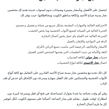
لتحصل على الأفضل وبأسعار متميزة وضمانات تدوم لسنوات عديدة نقدم لك مختصين
نجار مدينة صباح الأحمد ولكافة مناطق الكويت ومحافظاتها، حيث نوفر لك:
الاحترافية العالية والمهارات المقدمة بشكل سريع من صيانة و تفصيل و تصميم.
الخبرة العالية في الصيانة لجميع الأبواب الخشبية وما يخص الخشب.
السرعة العالية عند القيام باي عمل يخص أعمال النجارة.
الدقة في المواعيد والإتقان بالعمل.
الأسعار والتكاليف الرخيصة التي تناسب جميع الزبائن الكرام.
الثقة والأمانة من حيث التعليمات التي يقدمها المختص الفني للعميل.
خدمات
نجار حولي
لكافة الخدمات.
اعمال
نجار الاحمدي
لكافة انواع الخشبيات.
كل ذلك تجده مع مختصين نجار مدينة صباح الأحمد القادرين على التعامل مع كافة أنواع
الأبواب الخشبية والمتمكنين على فك القفل بمهارة وسرعة دون الإلحاق بأي خدش أو تلف
للباب
وفي أي وقت تحتاجه بنا تجدنا بجوارك لمساعدتك في فتح أي قفل وبسرعة كبيرة دون
انتظارك لوقت طويل ، معكم على مدار الساعة، أعمالنا على مستوى الكويت ككل لتوفير
كل ما يلزم أعمال النجارة.