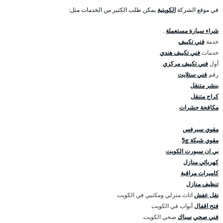
في موقع الشركة
الكويتية
يمكن طلب الكثير من الخدمات مثل:
شراء سيارة مستعملة
.
خدمة
فني تكييف
خدمات
فني تكييف هندي
أول
فني تكييف مركزي
رقم
فني ستلايت
بنشر متنقل
كراج متنقل
مكافحة حشرات
مقوي سيرفس
مقوي شبكة 5g
بي ان سبورت الكويت
كهربائي منازل
كاميرات مراقبة
تنظيف منازل
نقل عفش
اثاث منزلي ومكتبي في الكويت
فتح اقفال
أبواب في الكويت
فني صحي
سباك
صحي الكويت.