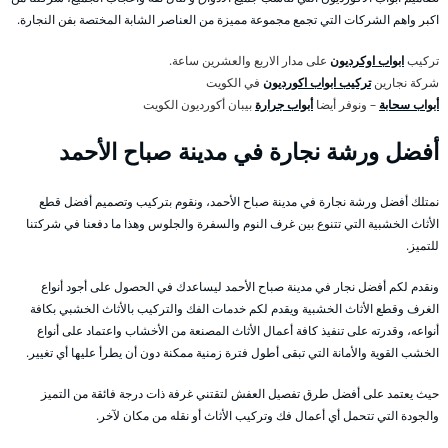
اكبر واهم الشركات التي تجمع مجموعة مميزة من العناصر الشابة المختصة بفن النجارة.
تركيب
ابواب اوكرديون
على مدار الاربع والعشرين ساعة.
شركة نجارين
تركيب ابواب اكورديون
في الكويت
أبواب سحابة
– ونوفر أيضا
أبواب جرارة
بيبان أكورديون الكويت
أفضل ورشة نجارة في مدينة صباح الأحمد
نمتلك أفضل ورشة نجارة في مدينة صباح الأحمد، ونقوم بتركيب وتصميم أفضل قطع
الأثاث الخشبية التي تتنوع بين غرف النوم والسفرة والجلوس وهذا ما دفعنا في شركتنا
للتميز.
ونقدم لكم أفضل نجار في مدينة صباح الأحمد ليساعدك في الحصول على أجود أنواع
الغرف وقطع الأثاث الخشبية ويقدم لكم خدمات الفك والتركيب بالأثاث الخشبي بكافة
أنواعه، وقدرته على تنفيذ كافة أعمال الأثاث المصنعة من الأخشاب واعتماد على أنواع
الخشب القوية والأمانة التي تبقى أطول فترة زمنية ممكنة دون أن يطرأ عليها أي تغيير.
حيث يعتمد على أفضل طرق تفصيل العفش لتقتني غرفة ذات درجة فائقة من التميز
والجودة التي تتحمل أي أعمال فك وتركيب الأثاث أو نقله من مكان لآخر.