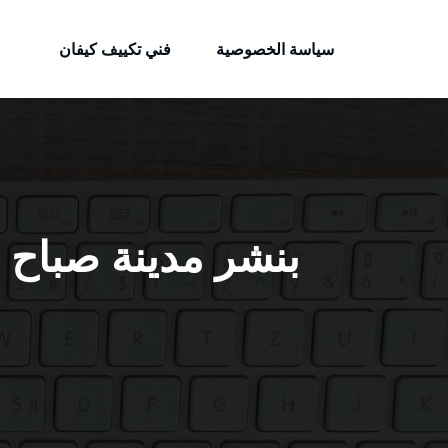
الكويتية
لتجاوز
خدمات وظائف بالكويت
لى
سياسة الخصوصية
فني تكييف كيفان
لمحتوى