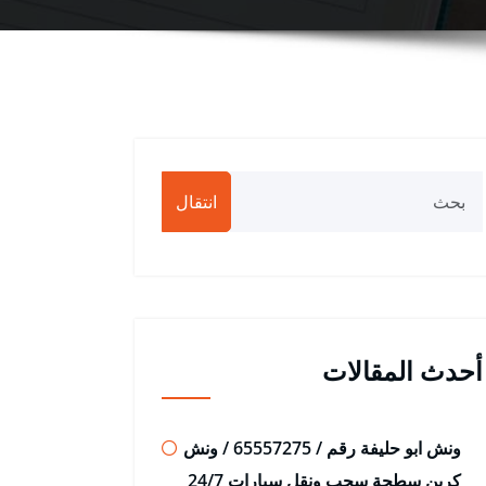
انتقال
أحدث المقالات
ونش ابو حليفة رقم / 65557275 / ونش
كرين سطحة سحب ونقل سيارات 24/7