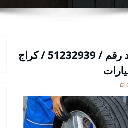
بنشر مدينة صباح الأحمد رقم / 51232939‬ / كراج
يارات