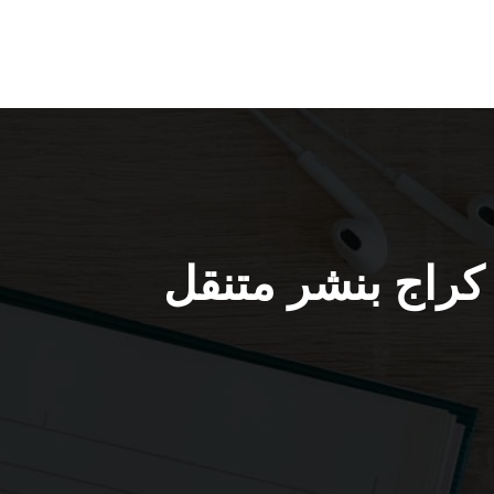
مدينة صباح الأحمد رقم / 51232939 / كراج بنشر متنقل