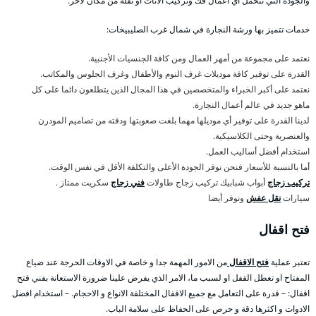
والجودة التي تتحمل أي أعمال فك وتركيب الأثاث أو نقله من مكان لآخر.
خدمات تتميز بها ورشة النجارة في شمال غرب الصليبيخات:
نعتمد على مجموعة من أمهر العمال ومن كافة الجنسيات الأجنبية.
القدرة على توفير كافة موديلات غرف النوم والأطفال وغرف الجلوس والمكاتب.
نعتمد على أكبر الخبراء والمتخصصين في هذا المجال الذين يتطلعون دائما على كل
ماهو جديد في عالم أعمال النجارة.
لدينا القدرة على توفير أي موديلها مهما بلغت صعوبتها ودقته من تصاميم المودرن
والعنصرية وحتى الكلاسيكية.
استخدام أفضل أساليب العمل.
أما بالنسبة للأسعار فنحن نوفر الجودة الأعلى والتكلفة الأقل في نفس الوقت.
تركيب زجاج
أبواب شبابيك تركيب زجاج طاولات
فني زجاج
سكريت ممتاز .
سيارات
نقل عفش
ونوفر أيضا
فتح اقفال
تعتبر عملية
فتح الاقفال
من الامور المهمة جدا و خاصة في الاوقات الحرجة عند ضياع
المفتاح او تعطل القفل او لسبب ما، الامر الذي يفرض علينا ضرورة الاستعانة بفني فتح
اقفال: – قدرة على التعامل مع جميع الاقفال المختلفة الانواع و الاحجام. – استخدام افضل
الادوات و اكثرها دقة و حرص على الحفاظ على سلامة الباب.