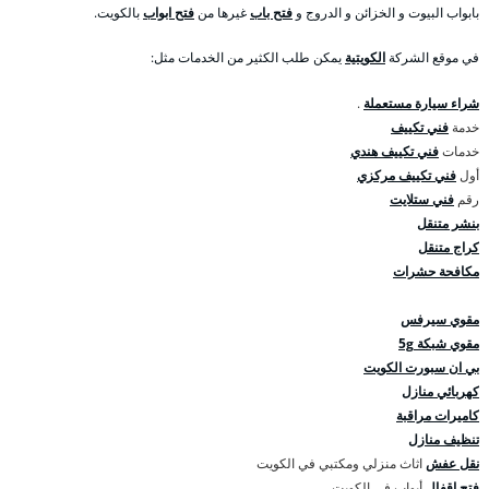
بابواب البيوت و الخزائن و الدروج و
فتح باب
غيرها من
فتح ابواب
بالكويت.
في موقع الشركة
الكويتية
يمكن طلب الكثير من الخدمات مثل:
شراء سيارة مستعملة
.
خدمة
فني تكييف
خدمات
فني تكييف هندي
أول
فني تكييف مركزي
رقم
فني ستلايت
بنشر متنقل
كراج متنقل
مكافحة حشرات
مقوي سيرفس
مقوي شبكة 5g
بي ان سبورت الكويت
كهربائي منازل
كاميرات مراقبة
تنظيف منازل
نقل عفش
اثاث منزلي ومكتبي في الكويت
فتح اقفال
أبواب في الكويت