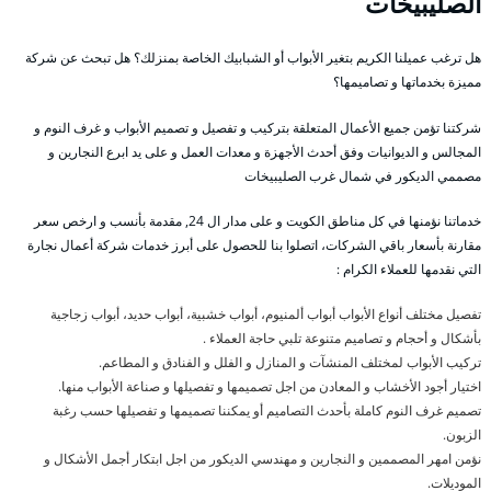
الصليبيخات
هل ترغب عميلنا الكريم بتغير الأبواب أو الشبابيك الخاصة بمنزلك؟ هل تبحث عن شركة
مميزة بخدماتها و تصاميمها؟
شركتنا تؤمن جميع الأعمال المتعلقة بتركيب و تفصيل و تصميم الأبواب و غرف النوم و
المجالس و الديوانيات وفق أحدث الأجهزة و معدات العمل و على يد ابرع النجارين و
مصممي الديكور في شمال غرب الصليبيخات
خدماتنا نؤمنها في كل مناطق الكويت و على مدار ال 24, مقدمة بأنسب و ارخص سعر
مقارنة بأسعار باقي الشركات، اتصلوا بنا للحصول على أبرز خدمات شركة أعمال نجارة
التي نقدمها للعملاء الكرام :
تفصيل مختلف أنواع الأبواب أبواب ألمنيوم، أبواب خشبية، أبواب حديد، أبواب زجاجية
بأشكال و أحجام و تصاميم متنوعة تلبي حاجة العملاء .
تركيب الأبواب لمختلف المنشآت و المنازل و الفلل و الفنادق و المطاعم.
اختيار أجود الأخشاب و المعادن من اجل تصميمها و تفصيلها و صناعة الأبواب منها.
تصميم غرف النوم كاملة بأحدث التصاميم أو يمكننا تصميمها و تفصيلها حسب رغبة
الزبون.
نؤمن امهر المصممين و النجارين و مهندسي الديكور من اجل ابتكار أجمل الأشكال و
الموديلات.