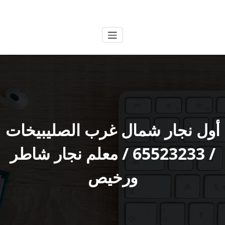
لتجاوز
الكويتية
خدمات وظائف بالكويت
لى
لمحتوى
أول نجار شمال غرب الصليبيخات
/ 65523233 / معلم نجار شاطر
ورخيص