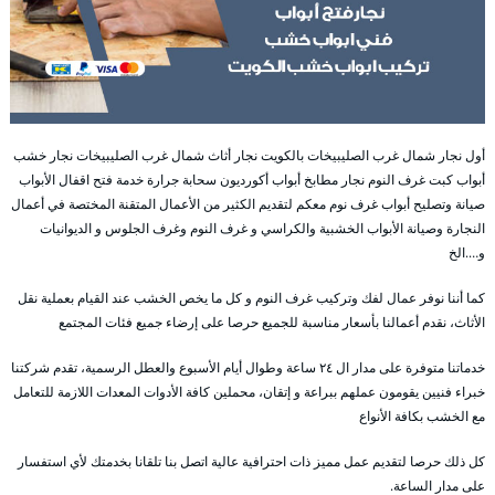
أول نجار شمال غرب الصليبيخات بالكويت نجار أثاث شمال غرب الصليبيخات نجار خشب
أبواب كبت غرف النوم نجار مطابخ أبواب أكورديون سحابة جرارة خدمة فتح اقفال الأبواب
صيانة وتصليح أبواب غرف نوم معكم لتقديم الكثير من الأعمال المتقنة المختصة في أعمال
النجارة وصيانة الأبواب الخشبية والكراسي و غرف النوم وغرف الجلوس و الديوانيات
و….الخ
كما أننا نوفر عمال لفك وتركيب غرف النوم و كل ما يخص الخشب عند القيام بعملية نقل
الأثاث، نقدم أعمالنا بأسعار مناسبة للجميع حرصا على إرضاء جميع فئات المجتمع
خدماتنا متوفرة على مدار ال ٢٤ ساعة وطوال أيام الأسبوع والعطل الرسمية، تقدم شركتنا
خبراء فنيين يقومون عملهم ببراعة و إتقان، محملين كافة الأدوات المعدات اللازمة للتعامل
مع الخشب بكافة الأنواع
كل ذلك حرصا لتقديم عمل مميز ذات احترافية عالية اتصل بنا تلقانا بخدمتك لأي استفسار
على مدار الساعة.