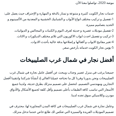
موضة 2020، تواصلوا معنا الآن.
خدمات نجار الكويت كثيرة و متنوعة و تمتاز بالدقة و المهارة و الإحتراف حيث يعمل على:
1-تفصيل و تركيب مختلف انواع الأبواب و الشبابيك الخشبية و المعدنية من الألمينيوم و
الحديد بتصاميم مميزة.
2-تفصيل موديلات عصرية و حديثة لغرف النوم و الكنبات و المجالس و الديوانيات.
3-تركيب و تفصيل احدث ابواب الاكوريون التي تلائم مختلف الديكورات و الاثاث.
4-تغير مفاتيح الابواب و أقفالها و إصلاحها بدقة عالية بأحدث الادوات.
5-يؤمن نجار الكويت خدماته بأرخص سعر.
أفضل نجار في شمال غرب الصليبيخات
جميعنا يرغب في منزل عصير وجذاب ويبحث عن أفضل عامل نجارة في شمال غرب
الصليبيخات ونحن بدورنا وفرنا كل ما تحتاجه عميلنا الغالي إذ أنشأنا شركتنا وانتقينا أفضل
النجارين ومهندسي التصميم، لتحصل على تصميم منزلك بطرق حديثة، ولدينا جميع
الأسعار التي تناسب كافة الطبقات بأعلى تصميم وأقل كلفة لجميع الأشكال والأذواق
مودرن وكلاسيكي سوق تجده لدينا.
وعامل نجارة في شمال غرب الصليبيخات في كافة المدن المجاورة لها، محترف في
تصميم الموديلات الفريدة والمميزة التي تعكس لك طابع خاص عندما تدخل منزلك.