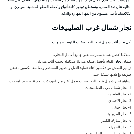
الموديلات، ويستخدم أفضل أنواع المواد الخام من أخشاب ومواد دهان لنحصل على نتائج
مثالية تنال ثقة العميل، وتستطيع توفير كافة أنواع وأحجام القطع الخشبية المودرن أو
الكلاسيك بأعلى مستوى من المها المهارة والدقة.
نجار شمال غرب الصليبيخات
أول نجار أثاث شمال غرب الصليبيخات الكويت نتميز ب:
امتلاكنا أفضل عمالة متمرسة على جميع أعمال النجارة.
ضمان
نجار
القيام بأفضل صيانة منزلك متكاملة لجميع أثاث منزلك.
ترميم العفش من تكسير أثناء عملية النقل والتغيير المستمر ومعالجة الكسور بأفضل
طريقة وإعادتها بشكل جيد.
يساهم نجار شمال غرب الصليبيخات بعمل كثير من الموديلات الحديثة وبأجود المعدات.
1- نجار شمال غرب الصليبيخات
2- نجار العاصمة
3- نجار الاحمدي
4- نجار حولي
5- نجار الفروانية
6- نجار مبارك الكبير
7- نجار الجهراء
8- نجار شمال غرب الصليبيخات