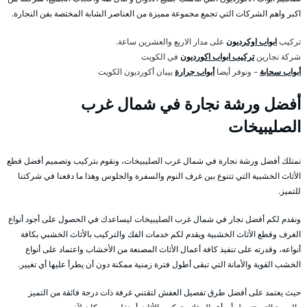
اكبر واهم الشركات التي تجمع مجموعة مميزة من العناصر الشابة المختصة بفن النجارة.
تركيب
ابواب اوكرديون
على مدار الاربع والعشرين ساعة.
شركة نجارين
تركيب ابواب اكورديون
في الكويت
أبواب سحابة
– ونوفر أيضا
أبواب جرارة
بيبان أكورديون الكويت
أفضل ورشة نجارة في شمال غرب
الصليبيخات
نمتلك أفضل ورشة نجارة في شمال غرب الصليبيخات، ونقوم بتركيب وتصميم أفضل قطع
الأثاث الخشبية التي تتنوع بين غرف النوم والسفرة والجلوس وهذا ما دفعنا في شركتنا
للتميز.
ونقدم لكم أفضل نجار في شمال غرب الصليبيخات ليساعدك في الحصول على أجود أنواع
الغرف وقطع الأثاث الخشبية ويقدم لكم خدمات الفك والتركيب بالأثاث الخشبي بكافة
أنواعه، وقدرته على تنفيذ كافة أعمال الأثاث المصنعة من الأخشاب واعتماد على أنواع
الخشب القوية والأمانة التي تبقى أطول فترة زمنية ممكنة دون أن يطرأ عليها أي تغيير.
حيث يعتمد على أفضل طرق تفصيل العفش لتقتني غرفة ذات درجة فائقة من التميز