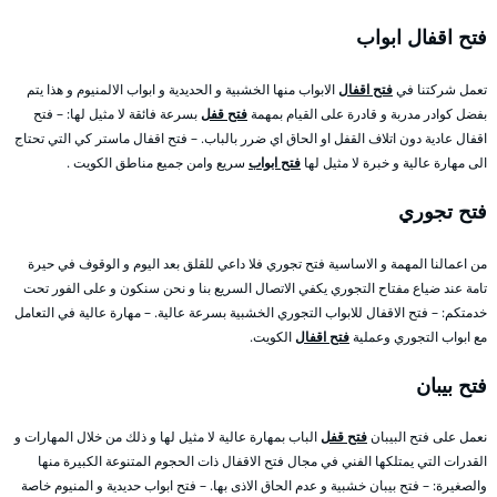
فتح اقفال ابواب
تعمل شركتنا في
فتح اقفال
الابواب منها الخشبية و الحديدية و ابواب الالمنيوم و هذا يتم
بفضل كوادر مدربة و قادرة على القيام بمهمة
فتح قفل
بسرعة فائقة لا مثيل لها: – فتح
اقفال عادية دون اتلاف القفل او الحاق اي ضرر بالباب. – فتح اقفال ماستر كي التي تحتاج
الى مهارة عالية و خبرة لا مثيل لها
فتح ابواب
سريع وامن جميع مناطق الكويت .
فتح تجوري
من اعمالنا المهمة و الاساسية فتح تجوري فلا داعي للقلق بعد اليوم و الوقوف في حيرة
تامة عند ضياع مفتاح التجوري يكفي الاتصال السريع بنا و نحن سنكون و على الفور تحت
خدمتكم: – فتح الاقفال للابواب التجوري الخشبية بسرعة عالية. – مهارة عالية في التعامل
مع ابواب التجوري وعملية
فتح اقفال
الكويت.
فتح بيبان
نعمل على فتح البيبان
فتح قفل
الباب بمهارة عالية لا مثيل لها و ذلك من خلال المهارات و
القدرات التي يمتلكها الفني في مجال فتح الاقفال ذات الحجوم المتنوعة الكبيرة منها
والصغيرة: – فتح بيبان خشبية و عدم الحاق الاذى بها. – فتح ابواب حديدية و المنيوم خاصة