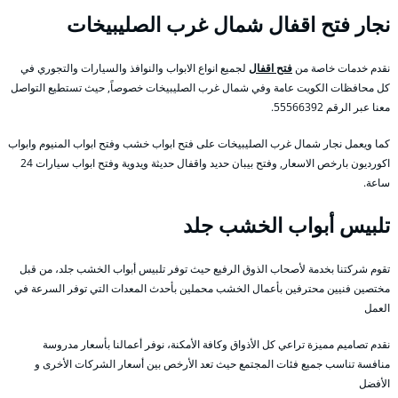
نجار فتح اقفال شمال غرب الصليبيخات
نقدم خدمات خاصة من
فتح اقفال
لجميع انواع الابواب والنوافذ والسيارات والتجوري في
كل محافظات الكويت عامة وفي شمال غرب الصليبيخات خصوصاً, حيث تستطيع التواصل
معنا عبر الرقم 55566392.
كما ويعمل نجار شمال غرب الصليبيخات على فتح ابواب خشب وفتح ابواب المنيوم وابواب
اكورديون بارخص الاسعار, وفتح بيبان حديد واقفال حديثة ويدوية وفتح ابواب سيارات 24
ساعة.
تلبيس أبواب الخشب جلد
تقوم شركتنا بخدمة لأصحاب الذوق الرفيع حيث توفر تلبيس أبواب الخشب جلد، من قبل
مختصين فنيين محترفين بأعمال الخشب محملين بأحدث المعدات التي توفر السرعة في
العمل
نقدم تصاميم مميزة تراعي كل الأذواق وكافة الأمكنة، نوفر أعمالنا بأسعار مدروسة
منافسة تناسب جميع فئات المجتمع حيث تعد الأرخص بين أسعار الشركات الأخرى و
الأفضل