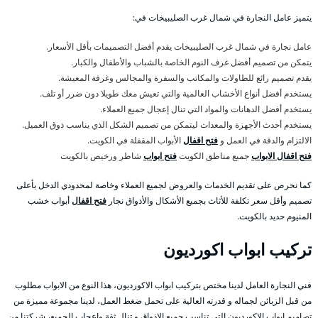
يتميز عامل النجارة في شمال غرب الصليبيخات في:
عامل نجارة في شمال غرب الصليبيخات يقدم أفضل التصميمات بأقل الأسعار.
يتمكن من تصميم أفضل غرف النوم الخاصة بالشباب والأطفال والكبار.
يقدم تصميم رائع للطاولات والمكاتب والسفرة والمجالس وغرفة المعيشة.
يستخدم أفضل أنواع الأخشاب العالمية والتي تعيش معك طويلا دون ضرر أو تلف.
يستخدم أفضل الدهانات والمواد التي تنال إعجال جميع العملاء.
يستخدم أحدث الأجهزة والمعدات ليتمكن من تصميم الشكل الذي يناسب ذوق العميل.
الالتزام والدقة في العمل و
فتح اقفال
الأبواب المقفلة في الكويت.
فتح اقفال الابواب
جميع مناطق الكويت
فتح ابواب
شاطر ورخيص بالكويت
كما نحرص على تقديم الخدمات والعروض لجميع العملاء وخاصة لمحدودي الدخل بأعلى
تصميم وأقل سعر تكلفة للأثاث بجميع الأشكال والأذواق نجار
فتح اقفال
أبواب خشب
المنيوم حديد بالكويت.
تركيب ابواب اكورديون
فني النجارة العامل لدينا مختص بتركيب ابواب الاكورديون، هذا النوع من الابواب مطلوب
من قبل الزبائن لجماله و قدرته العالية على تحمل ضغط العمل، لدينا مجموعة مميزة من
تصاميم ابواب الاكورديون التي تناسب جميع الاذواق و تنال ثقة واعجاب الجميع، شركتنا من