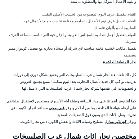
و تلبية الأعمال الموكل بها والمطلوبة … منه:
القيام بتفصيل غرف النوم المصنوعة من الخشب الأصلي الثقيل.
القيام بتفصيل غرف نوم للأطفال بتصاميم مختلفة تناسب جميع الأشمال غرب
الصليبيخات و بألوان تناسبك.
القيام بتفصيل أجمل تصاميم للمجالس العربية أو الإفرنجية التي تناسب مساحة الغرف
بمنزلك.
تفصيل مكاتب خشبية فخمة مناسبة لأي شركة أو منشأة تجارية مع تفصيل كونتوار مميز
بتصميمه.
نجار المنطقة العاشرة
كل ذلك تلقاه عند نجار شمال غرب الصليبيخات التي يخضع بشكل دوري إلى دورات
تدريبية، تواكب كل جديد بأعمال النجارة، بعد اليوم يمكنك التمتع بجميع العروض
والخصومات التي تقدمها شركة نجار شمال غرب الصليبيخات التي لا مثيل لها
كما أننا نوفر أعمالنا على مدار الساعة وطيلة أيام الأسبوع، مستعدين لاستقبال طلباتكم
على أرقام هواتفنا المتاحة دوما من أجلكم ونوفر
فني صحي
مساعد لنجار الكويت في
تحريك ونقل الاثاث الذي يمون فوق التمديدات الصحية
ونوفر
كهربائي منازل
لتصليح وصيانة الاثاث والعفش الكهرباء من نجار الكويت.
مختصين نجار اثاث شمال غرب الصليبيخات