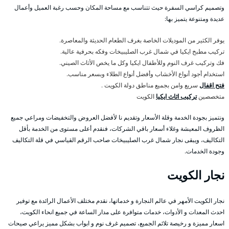
وتصميم كراسي السفرة حيث تتناسب مع مساحة المكان وحسب رغبة العميل وأعمال
عديدة ومتنوعة يتميز بها:
يوفر الكثير من الموديلات الخاصة بغرف الطعام الحديثة والمعاصرة.
تركيب مطبخ ايكيا في شمال غرب الصليبيخات وفكه بحرفية عالية.
فك وتركيب غرف النوم وللأطفال ايكيا وكل ما يخص الأثاث الصيني.
استخدام أجود أنواع الأخشاب وأفضل أنواع الطلاء وبسعر مناسب.
فتح اقفال
سريع وامن بجميع مناطق دولة الكويت .
متخصصين
تركيب اثاث ايكيا
الكويت
ونتميز بجودة الخدمة وقلة الأسعار وتقديم نا لأفضل العروض والتخفيضات ومراعي جميع
الظروف المعيشة وغلاء أسعار باقي الشركات، فنقدم أعلى مستوى من الخدمة بأقل
التكاليف، ويبقى نجار شمال غرب الصليبيخات صاحب الرقم القياسي في قلة التكاليف
وجودة الخدمات.
نجار الكويت
نجار الكويت الأمهر في عالم النجارة و خدماتها، نقدم مختلف الأعمال الرائدة مع توفير
احدث المعدات و الأدوات، خدمات متوافرة على مدار الساعة في جميع انحاء الكويت،
اسعار مميزة و رخيصة تلائم الجميع، تصميم غرف نوم و ابواب بشكل مميز يراعي صيحات