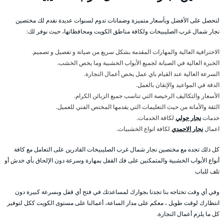
لتحصل على الأفضل وبأسعار متميزة وضمانات تدوم لسنوات عديدة نقدم لك مختصين
نجار شمال غرب الصليبيخات ولكافة مناطق الكويت ومحافظاتها، حيث نوفر لك:
الاحترافية العالية والمهارات المقدمة بشكل سريع من صيانة و تفصيل و تصميم.
الخبرة العالية في الصيانة لجميع الأبواب الخشبية وما يخص الخشب.
السرعة العالية عند القيام باي عمل يخص أعمال النجارة.
الدقة في المواعيد والإتقان بالعمل.
الأسعار والتكاليف الرخيصة التي تناسب جميع الزبائن الكرام.
الثقة والأمانة من حيث التعليمات التي يقدمها المختص الفني للعميل.
خدمات
نجار حولي
لكافة الخدمات.
اعمال
نجار الاحمدي
لكافة انواع الخشبيات.
كل ذلك تجده مع مختصين نجار شمال غرب الصليبيخات القادرين على التعامل مع كافة
أنواع الأبواب الخشبية والمتمكنين على فك القفل بمهارة وسرعة دون الإلحاق بأي خدش أو
تلف للباب
وفي أي وقت تحتاجه بنا تجدنا بجوارك لمساعدتك في فتح أي قفل وبسرعة كبيرة دون
انتظارك لوقت طويل ، معكم على مدار الساعة، أعمالنا على مستوى الكويت ككل لتوفير
كل ما يلزم أعمال النجارة.