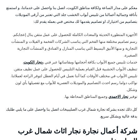
معكم على مدار الساعة ولكافة مناطق الكويت، اتصل بنا واحصل على خدماتنا، و استمتع
بأناقة وجمالية أعمالنا من تلبيس أبواب الخشب جلد التي تعتبر من أرقى الموديلات
بتصاميم من اختيارك او تصاميم يقدمها لك مختص فني بعمله يقدم لك:
الأجهزة المتطورة الحديثة والمعدات الكاملة للحصول على عمل متقن ينال إعجابكم.
رسم تصاميم مختلفة منها الفخم التي يناسب الشركات الفخمة و الفيلات و المنشآت
التجارية و منها الأنيق البسيط التي يناسب المنازل و الفنادق و المنشآت التجارية
الصغيرة.
خدمات تلبيس جميع الأبواب بكافة أحجامها ومقاساتها عبر فني و
نجار الكويت
.
تنظيف الأبواب الخشبية قبل القيام بعملية التلبيس للحصول على عمل نظيف متقن.
تلبيس الأبواب في مختلف الأوقات كما أننا نعمل في أيام العطل لتوفر الراحة لعملائنا.
نواكب دواما رسم احدث التصاميم والموديلات العصرية للأبواب مع تفصيلها بأي لون
وشكل.
توفير
نجار الاحمدي
وجميع المناطق المحاطة بها.
كل ذلك تجده بشركة نجارة شمال غرب الصليبيخات اتصل بنا واحصل على ما يلبي طلبك
بدقة عالية وبشكل سريع.
شركة أعمال نجارة نجار اثاث شمال غرب