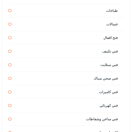
طباخات
غسالات
فتح اقفال
فني تكييف
فني ستلايت
فني صحي سباك
فني كاميرات
فني كهربائي
فني مداخن وشفاطات