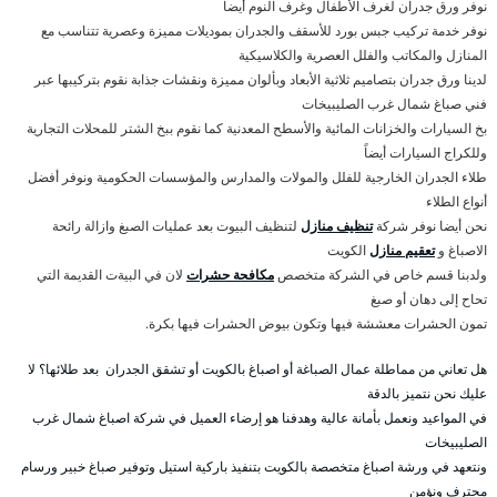
نوفر ورق جدران لغرف الأطفال وغرف النوم أيضاً
نوفر خدمة تركيب جبس بورد للأسقف والجدران بموديلات مميزة وعصرية تتناسب مع
المنازل والمكاتب والفلل العصرية والكلاسيكية
لدينا ورق جدران بتصاميم ثلاثية الأبعاد وبألوان مميزة ونقشات جذابة نقوم بتركيبها عبر
فني صباغ شمال غرب الصليبيخات
بخ السيارات والخزانات المائية والأسطح المعدنية كما نقوم ببخ الشتر للمحلات التجارية
وللكراج السيارات أيضاً
طلاء الجدران الخارجية للفلل والمولات والمدارس والمؤسسات الحكومية ونوفر أفضل
أنواع الطلاء
نحن أيضا نوفر شركة
تنظيف منازل
لتنظيف البيوت بعد عمليات الصبغ وازالة رائحة
الاصباغ و
تعقيم منازل
الكويت
ولدبنا قسم خاص في الشركة متخصص
مكافحة حشرات
لان في البيةت القديمة التي
تحاح إلى دهان أو صبغ
تمون الحشرات معششة فيها وتكون بيوض الحشرات فيها بكرة.
هل تعاني من مماطلة عمال الصباغة أو اصباغ بالكويت أو تشقق الجدران بعد طلائها؟ لا
عليك نحن نتميز بالدقة
في المواعيد ونعمل بأمانة عالية وهدفنا هو إرضاء العميل في شركة اصباغ شمال غرب
الصليبيخات
ونتعهد في ورشة اصباغ متخصصة بالكويت بتنفيذ باركية استيل وتوفير صباغ خبير ورسام
محترف ونؤمن