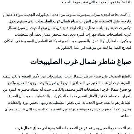
باقة متنوعة من الخدمات التي تعتبر مهمة للجميع.
إن كنت بحاجة لتجديد منزلك بمجموعة متنوعة من احدث الديكورات الجديدة سواء داخلية أو
خارجية عليك الاستعانة على الفور ب
صباغ شمال غرب الصليبيخات
الذي سيقوم بعمل
ديكورات حديثة وجميلة ستجعل منزلك لوحة فنية فريدة من نوعها، حيث أن
صباغ شمال
غرب الصليبيخات
يمتلك مهارات كثيرة تجعل منه شخص ممتاز لعمل أي تشطيبات
وديكورات لمنازل أو الشقق والقصور، حيث أنه يهتم بكافة التفاصيل الموجودة في المكان
ليخرج افضل ما لدية من مواهب في عمل الديكورات.
صباغ شاطر شمال غرب الصليبيخات
بالطبع الحصول على صباغ شاطر بشمال غرب الصليبيخات من الأمور الصعبة والغير سهلة
بالمرة، حيث أن هناك الكثير من الصباغين الذين لا يهتمون بالوقت وجودة العمل، ولكن
مع
صباغ شمال غرب الصليبيخات
الأمر مختلف بالكامل، حيث أنه يمتلك مجموعة كبيرة من
المهارات تجعله الاختيار الأمثل لتقديم خدمات الديكورات والتشطيبات، حيث أن الصباغ
الشاطر هو ما يقدم جميع الخدمات التي تخص التشطيبات ومنها الجبس بورد والدهانات
وغيرها، كما أنه يقوم بعرض مجموعة متنوعة من التصميمات الحصرية التي تتناسب مع أي
مساحة.
يتم التحدث مع العميل ومن ثم عرض التصميمات المتوفرة لدي
صباغ شمال غرب