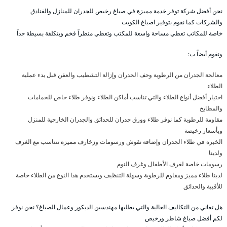
نحن أفضل شركة توفر خدمة مميزة في صباغ رخيص للجدران للمنازل والفنادق
والشركات كما نقوم بتوفير اصباغ الكويت
خاصة للمكاتب تعطي مساحة واسعة للمكتب وتعطي منظراً فخم وبتكلفة بسيطة جداً
ونقوم أيضاً ب:
معالجة الجدران من الرطوبة وحف الجدران وإزالة التشطيب والعفن قبل بدء عملية
الطلاء
اختيار أفضل أنواع الطلاء والتي تناسب أماكن الطلاء ونوفر طلاء خاص للحمامات
والمطابخ
مقاومة للرطوبة كما نوفر طلاء وورق جدران للحدائق والجدران الخارجية للمنزل
وبأسعار رخيصة
الخبرة في طلاء الجدران وإضافة نقوش ورسومات وزخارف مميزة تتناسب مع الغرف
ولدينا
رسومات خاصة لغرف الأطفال وغرف النوم
لدينا طلاء مميز ومقاوم للرطوبة وسهلة التنظيف ويستخدم هذا النوع من الطلاء خاصة
للأقبية والحدائق
هل تعاني من التكاليف العالية والتي يطلبها مهندسين الديكور وعمال الصباغ؟ نحن نوفر
لكم أفضل صباغ شاطر ورخيص