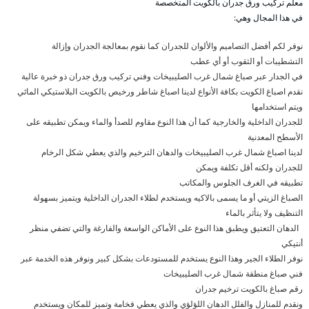
معلم تركيب ورق جدران بالكويت المتخصصة
في هذا المجال وهي:
نوفر لكم أفضل التصاميم والألوان للجدران كما نقوم بمعالجة الجدران وإزالة
التشطيبات أو الثقوب أو أي عطب
في الجدار عبر صباغ شمال غرب الصليبيخات وفني تركيب ورق جدران ذو خبرة عالية
نقدم اصباغ الكويت بكافة الأنواع لدينا اصباغ شاطر ورخيص بالكويت البلاستيكي المائي
ويتم استخدامها
للجدران الداخلية والخارجية كما أن هذا النوع مقاوم للصدأ والماء ويمكن تطبيقه على
الأسطح المعدنية
لدينا اصباغ شمال غرب الصليبيخات والدهان الترخيم والذي يعطي شكل الرخام
للجدران ولكنه أقل تكلفة ويمكن
تطبيقه في الغرف الجلوس والمكاتب
الصباغ الزيتي أو ما يسمى بالاكيه ويستخدم لطلاء الجدران الداخلية ويتميز بسهولة
التنظيف ولا يتأثر بالماء
الدهان التعتيق ويطبق هذا النوع على الأماكن الواسعة والفارغة والتي تضفي منظر
أنتيكي
نوفر الطلاء الجير وهذا النوع يستخدم للمستودعات بشكل كبير ونوفر هذه الخدمة عبر
فني صباغ منطقة شمال غرب الصليبيخات
رقم صباغ بالكويت ترخيم جدران
ونقدم للمنازل والفلل الدهان اللؤلؤي والذي يعطي فخامة وتميز للمكان ويستخدم