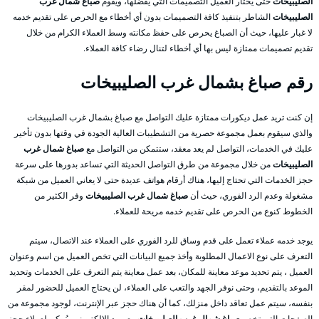
الصليبيخات
حتى يختار العميل التصميمات التي يفضلها، ويقوم
صباغ شمال غرب
الصليبيخات
الشاطر بتنفيذ كافة التصميمات بدون أي أخطاء مع الحرص على تقديم خدمه
لا غبار عليها، حيث أن الصباغ يحرص على حفظ مكانته وسط العملاء الكرام من خلال
تقديم تصميمات ممتازة ليس بها أي أخطاء لتنال رضاء كافة العملاء.
رقم صباغ بشمال غرب الصليبيخات
إن كنت تريد عمل ديكورات ممتازة عليك التواصل مع صباغ بشمال غرب الصليبيخات
والذي سيقوم بعمل مجموعة حصرية من التشطيبات العالية الجودة في وقتها بدون تأخير
عليك في الخدمات، التواصل لم يعد معقد، ستتمكن من التواصل مع
صباغ شمال غرب
الصليبيخات
من خلال مجموعة من طرق التواصل الحديثة التي تساعد بدورها على سرعة
حجز الخدمات التي تحتاج إليها، هناك أرقام هواتف عديدة حتى لا يعاني العميل من شبكة
مشغولة وعدم الرد الفوري، حيث أن
صباغ شمال غرب الصليبيخات
وفر الكثير من
الخطوط كنوع من الحرص على تقديم خدمه مريحة للعملاء.
يوجد خدمه عملاء تعمل على قدم وساق للرد الفوري على العملاء عند الاتصال، سيتم
التعرف على نوع الاعمال المطلوبة وأخذ جميع البيانات التي تخص العميل من اسم وعنوان
العميل ، يتم تحديد موعد معاينة للمكان، بعد عمل معاينة يتم التعرف على الخدمات وتحديد
الموعد بالتقديم، وحتى نوفر الجهد والتعب على العملاء، لن يحتاج العميل للحضور لمقر
بنفسه، سيتم عمل تعاقد داخل منزلك، كما أن هناك حجز عبر الإنترنت، لوجود مجموعة من
الصفحات التي تخص
صباغ شمال غرب الصليبيخات
مع بريد الالكتروني، يُمكن لعملاء حجز