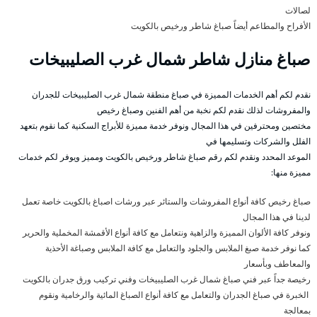
لصالات
الأفراح والمطاعم أيضاً صباغ شاطر ورخيص بالكويت
صباغ منازل شاطر شمال غرب الصليبيخات
نقدم لكم أهم الخدمات المميزة في صباغ منطقة شمال غرب الصليبيخات للجدران
والمفروشات لذلك نقدم لكم نخبة من أهم الفنين وصباغ رخيص
مختصين ومحترفين في هذا المجال ونوفر خدمة مميزة للأبراج السكنية كما نقوم بتعهد
الفلل والشركات وتسليمها في
الموعد المحدد ونقدم لكم رقم صباغ شاطر ورخيص بالكويت ومميز ويوفر لكم خدمات
مميزة منها:
صباغ رخيص كافة أنواع المفروشات والستائر عبر ورشات اصباغ بالكويت خاصة تعمل
لدينا في هذا المجال
ونوفر كافة الألوان المميزة والزاهية ونتعامل مع كافة أنواع الأقمشة المخملية والحرير
كما نوفر خدمة صبغ الملابس والجلود والتعامل مع كافة الملابس وصباغة الأحذية
والمعاطف وبأسعار
رخيصة جداً عبر فني صباغ شمال غرب الصليبيخات وفني تركيب ورق جدران بالكويت
الخبرة في صباغ الجدران والتعامل مع كافة أنواع الصباغ المائية والرخامية ونقوم
بمعالجة