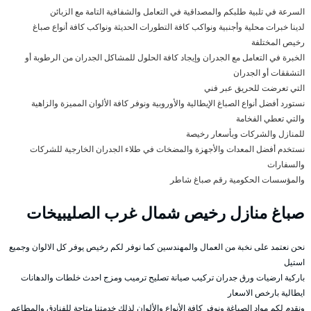
السرعة في تلبية طلبكم والمصداقية في التعامل والشفافية التامة مع الزبائن
لدينا خبرات محلية وأجنبية ونواكب كافة التطورات الحديثة ونواكب كافة أنواع صباغ
رخيص المختلفة
الخبرة في التعامل مع الجدران وإيجاد كافة الحلول للمشاكل الجدران من الرطوبة أو
التشققات أو الجدران
التي تعرضت للحريق عبر فني
نستورد أفضل أنواع الصباغ الإيطالية والأوروبية ونوفر كافة الألوان المميزة والزاهية
والتي تعطي الفخامة
للمنازل والشركات وبأسعار رخيصة
نستخدم أفضل المعدات والأجهزة والمضخات في طلاء الجدران الخارجية للشركات
والسفارات
والمؤسسات الحكومية رقم صباغ شاطر
صباغ منازل رخيص شمال غرب الصليبيخات
نحن نعتمد على نخبة من العمال والمهندسين كما نوفر لكم رخيص يوفر كل الالوان وجميع
استيل
باركية ارضيات ورق جدران تركيب صيانة تصليح ترميب ومزج احدث خلطات والدهانات
ايطالية بارخص الاسعار
ونقدم لكم مواد الصباغة ونوفر كافة الأنواع والألوان لذلك خدمتنا متاحة للفنادق والمطاعم