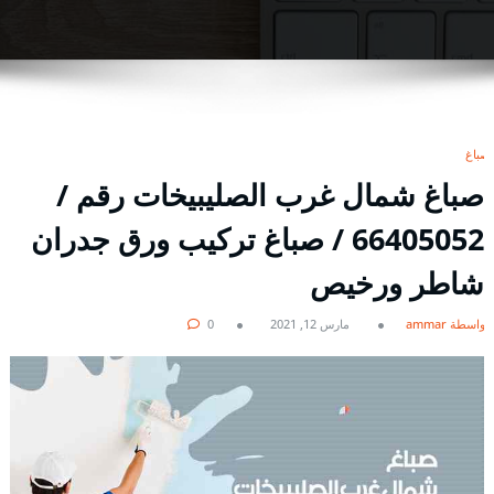
صباغ
صباغ شمال غرب الصليبيخات رقم /
66405052 / صباغ تركيب ورق جدران
شاطر ورخيص
بواسطة ammar
مارس 12, 2021
0