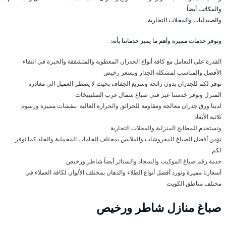
والمكاتب أيضاً
والصيدليات والمحلات التجارية
ونوفر خدمات مميزة وأهم ما يميز خدماتنا بأنه:
القدرة على التعامل مع كافة أنواع الجدران المعطوبة والمتشققة والخبرة في انتقاء
الأفضل والمناسب لمشكلة الجدار وبسعر رخيص
نوفر لكم للجدران بدون رائحة وسريع الجفاف بحيث لا يضطر العميل الى مغادرة
المنزل ونوفر خدمتنا عبر فني صباغ شمال غرب الصليبيخات
لدينا ورق جدران معالجة ومقاومة للحرائق والحرارة العالية بنقشات مميزة ورسوم
ثلاثية الأبعاد
وتستخدم للمطابخ المنزلية والمحلات التجارية
نؤمن أفضل الصباغ للمفروشات والملابس بمختلف الخامات المخملية والجلد كما نوفر
لكم
خدمة رقم صباغ الموكيت والسجاد والستائر أيضاً شاطر ورخيص
أسعارنا مميزة ونورد أفضل أنواع الطلاء والدهان بمختلف الألوان لكافة العملاء في
مختلف مناطق الكويت
صباغ منازل شاطر ورخيص