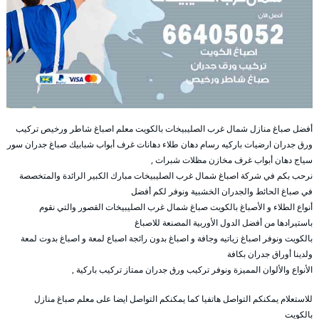
أفضل صباغ منازل شمال غرب الصليبيخات بالكويت معلم اصباغ شاطر ورخيص تركيب
ورق جدران ارضيات باركيه رسام دهان طلاء دهانات غرف أبواب شبابيك صباغ جدران سور
سياج دهان أبواب غرف مخازن مظلات شبرات ,
نرحب بكم في شركة اصباغ شمال غرب الصليبيخات مبارك الكبير الرائدة والمتخصصة
في صباغ الحائط والجدران الخشبية ونوفر لكم أفضل
أنواع الطلاء و الأصباغ بالكويت صباغ شمال غرب الصليبيخات القصور والتي نقوم
باستيرادها من أفضل الدول الأوربية المصنعة للاصباغ
بالكويت ونوفر اصباغ زياتيه وجافة و اصباغ بدون رائجة اصباع لمعة و اصباغ بدوت لمعة
ولدينا أوراق جدران بكافة
الأنواع والألوان المميزة ونوفر تركيب ورق جدران ممتاز تركيب باركية ,
للاستعلام يمكنكم التواصل هاتفيا كما يمكنكم التواصل ايضا على معلم صباغ منازل
بالكويت