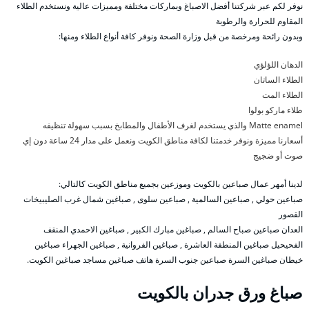
نوفر لكم عبر شركتنا أفضل الاصباغ وبماركات مختلفة ومميزات عالية ونستخدم الطلاء
المقاوم للحرارة والرطوبة
وبدون رائحة ومرخصة من قبل وزارة الصحة ونوفر كافة أنواع الطلاء ومنها:
الدهان اللؤلؤي
الطلاء الساتان
الطلاء المت
طلاء ماركو بولوا
Matte enamel والذي يستخدم لغرف الأطفال والمطابخ بسبب سهولة تنظيفه
أسعارنا مميزة ونوفر خدمتنا لكافة مناطق الكويت ونعمل على مدار 24 ساعة دون إي
صوت أو ضجيج
لدينا أمهر عمال صباعين بالكويت وموزعين بجميع مناطق الكويت كالتالي:
صباعين حولي , صباعين السالمية , صباعين سلوى , صباغين شمال غرب الصليبيخات
القصور
العدان صباعين صباح السالم , صباغين مبارك الكبير , صباغين الاحمدي المنقف
الفحيحيل صباغين المنطقة العاشرة , صباغين الفروانية , صباغين الجهراء صباغين
خيطان صباغين السرة صباعين جنوب السرة هاتف صباغين مساجد صباغين الكويت.
صباغ ورق جدران بالكويت