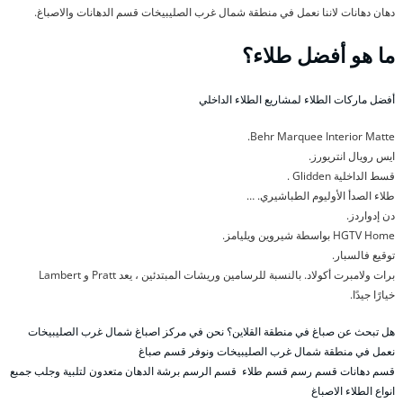
دهان دهانات لاننا نعمل في منطقة شمال غرب الصليبيخات قسم الدهانات والاصباغ.
ما هو أفضل طلاء؟
أفضل ماركات الطلاء لمشاريع الطلاء الداخلي
Behr Marquee Interior Matte.
ايس رويال انتريورز.
قسط الداخلية Glidden .
طلاء الصدأ الأوليوم الطباشيري. …
دن إدواردز.
HGTV Home بواسطة شيروين ويليامز.
توقيع فالسبار.
برات ولامبرت أكولاد. بالنسبة للرسامين وريشات المبتدئين ، يعد Pratt و Lambert
خيارًا جيدًا.
هل تبحث عن صباغ في منطقة القلاين؟ نحن في مركز اصباغ شمال غرب الصليبيخات
نعمل في منطقة شمال غرب الصليبيخات ونوفر قسم صباغ
قسم دهانات قسم رسم قسم طلاء قسم الرسم برشة الدهان متعدون لتلبية وجلب جمبع
انواع الطلاء الاصباغ