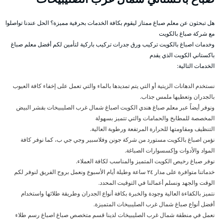
هل تبحثون عن معلم صباغ ممتاز ليقوم بكافة الخدمات بحرفية مميزة؟ الحل عندنا تواصلوا
مع شركة صباغ بالكويت
وخدمات اصباغ بالكويت تركيب ورق جدرات تركيب باركية لتأمين لكم أفضل معلم صباغ
باكستاني الكويت الذي يقدم
الخدمات التالية:
نستخدم الدهانات الزيتية أو التي يتم تمديدها بالماء والتي تعمل على إخفاء كافة العيوب
بالجدران وتعطيها ملمس جذاب.
ونوفر أيضاً عبر معلم صباغ هندي الكويت اصباغ شمال غرب الصليبيخات بقشر البيض
المخصصة للمطابخ والحمامات والتي تتميز بسهولة
التنظيف ومقاومتها للحرارة المرتفعة ورطوبة العالية.
نؤمن اصباغ بالكويت مستورد من شركة جونن وفلاسبير وجي جي ب، كما نوفر كافة
المواد والأدوات وإكسسوارات الصباغة.
نوفر صباغ رخيص الكويت المتميز والمناسب لكافة العملاء.
خدماتنا متوافرة على مدار ٢٤ ساعة وطيلة أيام الأسبوع ونعمل بروح الفريق لنوفر لكم
الوقت والجهد ونسلم أعمالنا في التوقيت المحدد.
نتميز بالكفاءة العالية وجودة والخبرة بكافة أنواع الجدران وطريقة طلائها واستخدام
أفضل أنواع صباغ شمال غرب الصليبيخات المتميزة.
نعمل في منطقة شمال غرب الصليبيخات لدينا قسم متخصص صباغ اصباغ رسم طلاء