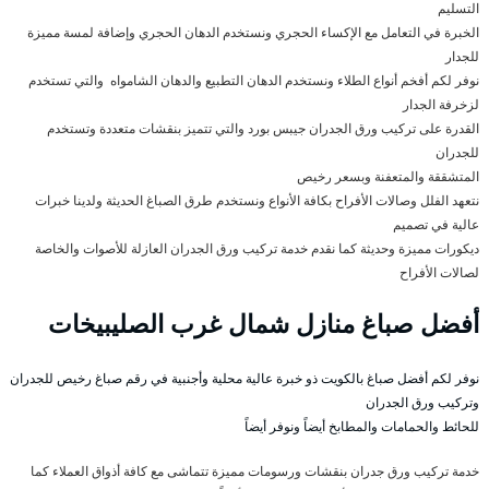
التسليم
الخبرة في التعامل مع الإكساء الحجري ونستخدم الدهان الحجري وإضافة لمسة مميزة
للجدار
نوفر لكم أفخم أنواع الطلاء ونستخدم الدهان التطبيع والدهان الشامواه والتي تستخدم
لزخرفة الجدار
القدرة على تركيب ورق الجدران جيبس بورد والتي تتميز بنقشات متعددة وتستخدم
للجدران
المتشققة والمتعفنة وبسعر رخيص
نتعهد الفلل وصالات الأفراح بكافة الأنواع ونستخدم طرق الصباغ الحديثة ولدينا خبرات
عالية في تصميم
ديكورات مميزة وحديثة كما نقدم خدمة تركيب ورق الجدران العازلة للأصوات والخاصة
لصالات الأفراح
أفضل صباغ منازل شمال غرب الصليبيخات
نوفر لكم أفضل صباغ بالكويت ذو خبرة عالية محلية وأجنبية في رقم صباغ رخيص للجدران
وتركيب ورق الجدران
للحائط والحمامات والمطابخ أيضاً ونوفر أيضاً
خدمة تركيب ورق جدران بنقشات ورسومات مميزة تتماشى مع كافة أذواق العملاء كما