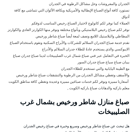
الجدران والمفروشات وحل مشاكل الرطوبة في الجدران
نستورد كافة أنواع الصباغ الإيطالية والأمريكية وبكافة الألوان التي تتماشى مع كافة
أذواق
العملاء كما نوفر لكم كاتولوج لاختيار الصباغ رخيص المناسب لذوقكم
نوفر لكم صباغ رخيص البلاستيكي وبأنواع مختلفة ونوفر منها الكوارتز العادي والكوارتز
المطاطي والبلاستيك اللامع ونصف لمعة أيضاً صباغ شاطر ورخيص
نقدم خدمة صباغ الجدران السلالم للشركات والأبراج السكنية ونقوم باستخدام الصباغ
الايبوكسي والذي يستخدم عادةً للطلاء جدران السلالم والأدراج
الخبرة في التعامل عبر فني صباغ شمال غرب الصليبيخات لدينا صباغ جدران صباغ
بيبان صباع سياج صباغ جدران السور
مع الطينة اليابانية والتي تستخدم للطلاء الجدران
والأسقف وتغطي مشاكل الجدران من الرطوبة والتشققات صباغ شاطر ورخيص
أسعارنا مميزة ونوفر لكم خدمات صباغين مميزة وعديدة ونغطي كافة مناطق الكويت
معلم باركيه والدهانات صباغ باركيه الكويت ,
صباغ منازل شاطر ورخيص بشمال غرب
الصليبيخات
هل تبحث عن صباغ شاطر ورخيص وسريع وخبرة في صباغ رخيص الجدران