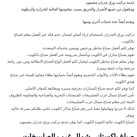
خدمة تركيب ورق جدران مضمون
ومكفول من جميع الأضرار والحريق بسبب مقاومتها العالية للحرارة والرطوبة.
ونقدم أيضاً عدة خدمات أخرى ومنها:
تركيب ورق الجدران باستخدام غراء أصلي لضمان عدم فكه عبر أفضل معلم اصباغ
بالكويت.
نوفر لكم أفضل صباغ شاطر ورخيص ومتميز بخدماته المتعددة.
نقوم بصباغ منازل في الكويت وبأسعار مدروسة عبر أفضل صباغ بالكويت.
نوفر معلم صباغ شاطر الكويت ليختار لكم أفضل أنواع الصباغ الايطالية ومن دون رائحة
مزعجة وذات لمعة مميزة.
نقوم بطلاء الأثاث والأبواب الخشبية ونقوم أيضاً بحمايتها بطلاء مقاوم للمياه عبر صباغ
هندي الكويت
كما نوفر لكم خدمة صباغ السيارات بحرفية مميزة ومطابقة للدهان الأصلي.
نأمن اصباغ شمال غرب الصليبيخات للمنشئات البحرية والصناعية والمقاومة للظروف
البيئة عبر معلم صباغ شمال غرب الصليبيخات.
لذلك لا تتردوا وتواصلوا معنا عبر رقم صباغ شاكر الكويت لنلبي طلبكم بسرعة عالية
ونوفر
اصباغ الكويت عالية الجودة الكويت كما نوفر خدمة تركيب ورق جدران مضمون.
صباغ باكستاني شمال غرب الصليبيخات