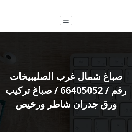
لتجاوز
الكويتية
خدمات وظائف بالكويت
لى
لمحتوى
صباغ شمال غرب الصليبيخات
رقم / 66405052 / صباغ تركيب
ورق جدران شاطر ورخيص