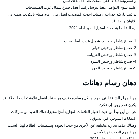
والمفروشات؟ لا داعي للبحث بعد الآن لذلك ليس
عليك سوى التواصل معنا لنرسل إليك أفضل صباغ شمال غرب الصليبيخات
تركيب باركيه جدرات ارضيات احدث الموديلات اتصل في ارقام صباغ بالكويت ةتمتع في
الالوان والدهانات
ايطالية المانية احدث استيل الصبغ لعام 2021 .
1- صباغ شاطر ورخيص شمال غرب الصليبيخات
2- صباغ شاطر ورخيص حولي
3- صباغ شاطر ورخيص الفروانية
4- صباغ شاطر ورخيص السرة
5- صباغ شاطر ورخيص الجهراء
دهان رسام دهانات
من المهام الشاقة التي يقوم بها كل رسام محترف هو اختيار أفضل علامة تجارية للطلاء. قد
يكون عدم وجود إي فكرة
عن من أين تبدأ من حيث اختيار العلامات التجارية أمرًا محيرًا. هناك العديد من ماركات
الدهانات المتوفرة في السوق ،
وهناك علامة تجارية مختلفة عن الأخرى من حيث الجودة وتشطيبات الطلاء. لهذا السبب
من المهم البحث عن الأفضل
حاليًا في السوق في عام 2021