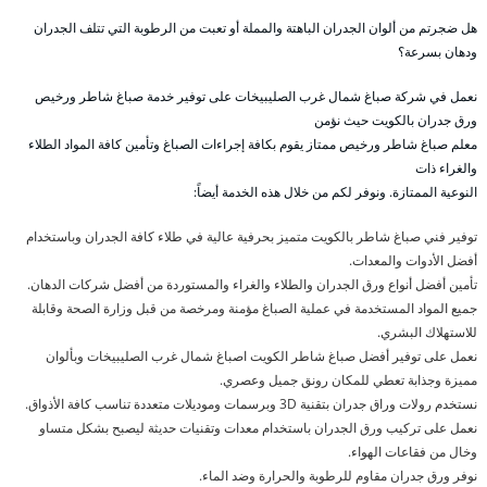
هل ضجرتم من ألوان الجدران الباهتة والمملة أو تعبت من الرطوبة التي تتلف الجدران
ودهان بسرعة؟
نعمل في شركة صباغ شمال غرب الصليبيخات على توفير خدمة صباغ شاطر ورخيص
ورق جدران بالكويت حيث نؤمن
معلم صباغ شاطر ورخيص ممتاز يقوم بكافة إجراءات الصباغ وتأمين كافة المواد الطلاء
والغراء ذات
النوعية الممتازة. ونوفر لكم من خلال هذه الخدمة أيضاً:
توفير فني صباغ شاطر بالكويت متميز بحرفية عالية في طلاء كافة الجدران وباستخدام
أفضل الأدوات والمعدات.
تأمين أفضل أنواع ورق الجدران والطلاء والغراء والمستوردة من أفضل شركات الدهان.
جميع المواد المستخدمة في عملية الصباغ مؤمنة ومرخصة من قبل وزارة الصحة وقابلة
للاستهلاك البشري.
نعمل على توفير أفضل صباغ شاطر الكويت اصباغ شمال غرب الصليبيخات وبألوان
مميزة وجذابة تعطي للمكان رونق جميل وعصري.
نستخدم رولات وراق جدران بتقنية 3D وبرسمات وموديلات متعددة تناسب كافة الأذواق.
نعمل على تركيب ورق الجدران باستخدام معدات وتقنيات حديثة ليصبح بشكل متساو
وخال من فقاعات الهواء.
نوفر ورق جدران مقاوم للرطوبة والحرارة وضد الماء.