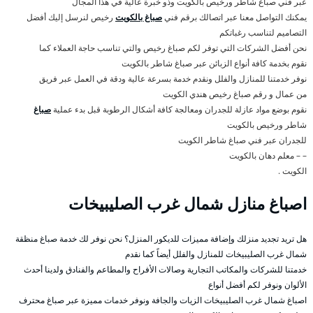
عبر فني صباغ شاطر ورخيص بالكويت وذو خبرة عالية في هذا المجال
يمكنك التواصل معنا عبر اتصالك برقم فني
صباغ بالكويت
رخيص لنرسل إليك أفضل
التصاميم لتناسب رغباتكم
نحن أفضل الشركات التي توفر لكم صباغ رخيص والتي تناسب حاجة العملاء كما
نقوم بخدمة كافة أنواع الزبائن عبر صباغ شاطر بالكويت
نوفر خدمتنا للمنازل والفلل ونقدم خدمة بسرعة عالية ودقة في العمل عبر فريق
من عمال و رقم صباغ رخيص هندي الكويت
نقوم بوضع مواد عازلة للجدران ومعالجة كافة أشكال الرطوبة قبل بدء عملية
صباغ
شاطر ورخيص بالكويت
للجدران عبر فني صباغ شاطر الكويت
– – معلم دهان بالكويت
الكويت .
اصباغ منازل شمال غرب الصليبيخات
هل تريد تجديد منزلك وإضافة مميزات للديكور المنزل؟ نحن نوفر لك خدمة صباغ منظقة
شمال غرب الصليبيخات للمنازل والفلل أيضاً كما نقدم
خدمتنا للشركات والمكاتب التجارية وصالات الأفراح والمطاعم والفنادق ولدينا أحدث
الألوان ونوفر لكم أفضل أنواع
اصباغ شمال غرب الصليبيخات الزيات والجافة ونوفر خدمات مميزة عبر صباغ محترف