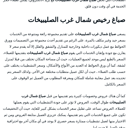
الخدمة في أي وقت دون قلق.
صباغ رخيص شمال غرب الصليبيخات
يسعى
صباغ شمال غرب الصليبيخات
على تقديم مجموعة رائعة ومتنوعة من الخدمات
بسعر جيد وغير مكلف بالمرة، على الرغم من تقديم أحدث مجموعة من التصميمات وورق
الحوائط مع عمل ديكورات داخلية وخارجية للمنازل والشقق والفلل إلا أنه يقدم سعر لا
يقارن مع جودة وإتقان الخدمات التي يقوم
صباغ شمال غرب الصليبيخات
بتقديمها للعملاء،
السعر بالطبع ليس موحد لجميع العمليات، حيث أن مساحة المكان تختلف من فيلا لمنزل
لشقة، كما أن ورق الحوائط له العديد من الأنواع والأشكال، وسعر التشطيبات يختلف على
حسب طلب العملاء ، حيث أن لكل عميل متطلبات مختلفة عن الأخر، ولذلك السعر يتم
تحديده بعد عمل معاينة شاملة للمكان ومعرفة المطلوب من العميل ثم الوقوف على
السعر بالكامل.
كما أن هناك عروض وخصومات كثيرة يتم تقديمها من قبل
صباغ شمال غرب
الصليبيخات
طوال الوقت، العروض لا تؤثر على جودة التشطيبات التي يقوم بعملها
للعملاء، العروض تساعد على تقليل سعر الخدمات بشكل كبير للغاية، حيث أن التخفيضات
تكون على جميع الخدمات التي يتم تقديمها، يمكنك عزيزي العميل متابعة العروض ومن ثم
الاختيار منها لعمل تشطيبات ممتازة بسعر حصري لا يوجد في أي مكان أخر مع احترافية
ودقة بالعمل لا حدود لها.