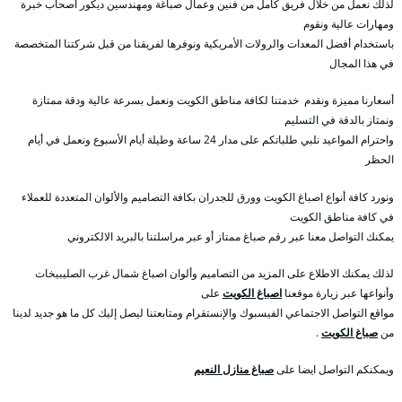
لذلك نعمل من خلال فريق كامل من فنين وعمال صباغة ومهندسين ديكور أصحاب خبرة
ومهارات عالية ونقوم
باستخدام أفضل المعدات والرولات الأمريكية ونوفرها لفريقنا من قبل شركتنا المتخصصة
في هذا المجال
أسعارنا مميزة ونقدم خدمتنا لكافة مناطق الكويت ونعمل بسرعة عالية ودقة ممتازة
ونمتاز بالدقة في التسليم
واحترام المواعيد نلبي طلباتكم على مدار 24 ساعة وطيلة أيام الأسبوع ونعمل في أيام
الحظر
ونورد كافة أنواع اصباغ الكويت وورق للجدران بكافة التصاميم والألوان المتعددة للعملاء
في كافة مناطق الكويت
يمكنك التواصل معنا عبر رقم صباغ ممتاز أو عبر مراسلتنا بالبريد الالكتروني
لذلك يمكنك الاطلاع على المزيد من التصاميم وألوان اصباغ شمال غرب الصليبيخات
وأنواعها عبر زيارة موقعنا
اصباغ الكويت
على
مواقع التواصل الاجتماعي الفيسبوك والإنستقرام ومتابعتنا ليصل إليك كل ما هو جديد لدينا
من
صباغ الكويت
.
ويمكنكم التواصل ايضا على
صباغ منازل النعيم