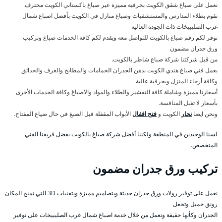
نعمل على صباغ شقق الكويت بحرفية مميزة عبر صباغ باكستاني الكويت محترف.
نقوم بطلاء المدارس والمستشفيات وصباغ منازل في الكويت بأفضل اصباغ شمال
غرب الصليبيخات ذات الجودة العالية
نوفر لكم رقم صباغ بالكويت للتواصل معه ويقدم لكم كافة الخدمات صباغ وتركيب
ورق جدران مضمون
من قبل شركتنا شركة صباغ شاطر بالكويت.
يعمل فني صباغ هندي الكويت بدهن الجدران الحمامات والمطابخ والغرف والحدائق
وكافة أرجاء المنزل وبحرفية عالية.
أسعارنا مميزة وشاملة كافة التقشير والطلاء والمواد والاصباغ وكافة الخدمات الأخرى
بأسعار لا تقبل المنافسة.
ونحن ايضا
نحار
الكويت و
فتح اقفال
الأبواب المقفلة فبل الصبغ في حال ضياغ المفتاح.
لسنا الوحيدين في المنطقة ولكننا أفضل شركة صباغ بالكويت بفضل فريقنا الفني
المتخصص.
تركيب ورق جدران مضمون
نعمل على توفير رولات ورق جدران حديثة وبتصاميم مميزة وبتقنيات 3D التي تمنح المكان
رونق جميل وتجعل
الجدران وكأنها حقيقة ونعمل من خلال خدمة اصباغ شمال غرب الصليبيخات على توفير