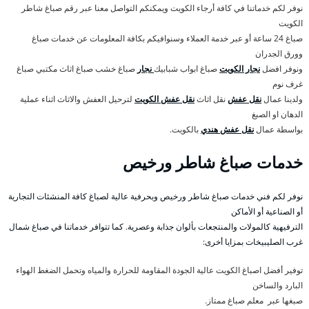
نوفر لكم خدماتنا في كافة أرجاء الكويت ويمكنكم التواصل معنا عبر رقم صباغ شاطر
الكويت
صباغ 24 ساعة أو عبر خدمة العملاء وسنوافيكم بكافة المعلومات عن خدمات صباغ
وورق الجدران
ونوفر افضل
نجار الكويت
صباغ ابواب شبابيك
نجار
صباغ خشب صباغ اثاث مكتبي صباغ
غرف نوم
ولدينا عمال
نقل عفش
نقل اثاث
نقل عفش الكويت
لترحيل العفش والاثاث اثناء عملية
الدهان او الصبغ
بواسطة عمال
نقل عفش هندي
بالكويت.
خدمات صباغ شاطر ورخيص
نوفر لكم فني خدمات صباغ شاطر ورخيص وبحرفية عالية لصباغ كافة المنشئات التجارية
أو الصناعية أو الأماكن
الترفيهية كالمولات والمنتجعات بألوان جذابة وعصرية. كما تتوافر خدماتنا في صباغ شمال
غرب الصليبيخات بمزايا أخرى:
توفير أفضل اصباغ الكويت عالية الجودة المقاومة للحرارة والمياه وتحمل الضغط الهواء
البارد والساخن
صبغها عبر معلم صباغ ممتاز.