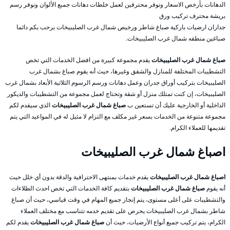
الدهانات بأرخص الاسعار ونوفر محترفين لعمل خلطات دهانات جمبع الألوان ونوفر رسم
بريشة محترف تركيب ورق
جداران ارضيات باركية صباغ شاطر ورخيص شمال غرب الصليبيخات برحب بكم دائما
صباغين منطقه شمال غرب الصليبيخات.
صباغ شمال غرب الصليبيخات
يقدم مجموعة كبيرة من افضل الخدمات التي تخص
التشطيبات المختلفة للمنازل والشقق وغيرها، حيث أنه يقوم صباغ بشمال غرب
الصليبيخات بتركيب أوراق جدران وعمل دهانات ورسم الرسوم الثلاثية الأبعاد بشمال غرب
الصليبيخات، إن كنت تمتلك منزل أو شقة وتحتاج لعمل مجموعة من التشطيبات والديكور
الداخلية أو الخارجية عليك أن تستعين ب
صباغ شمال غرب الصليبيخات
الذي سيقدم لكم
مجموعة متنوعة من الخدمات بسعر غير مكلف مع التزام لا مثيل له في المواعيد التي يتم
تقديمها للعملاء الكرام.
اصباغ شمال غرب الصليبيخات
اصباغ شمال غرب الصليبيخات
يقدم خدمات بمنتهى الاحترافية والدقة بدون أي خلل حيث
أنه يقوم
صباغ شمال غرب الصليبيخات
بتقديم كافة الخدمات التي تخص احدث الطلاءات
والتشطيبات على أعلى مستوى، يتم إنجاز جميع المهام في وقت قياسي، حيث أن صباغ
شاطر بشمال غرب الصليبيخات يحرص على تقديم خدمه تتناسب مع مختلف العملاء
الكرام، يتم تركيب جميع أنواع الأرضيات، حيث أن
صباغ شمال غرب الصليبيخات
يقدم لكم