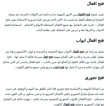
فتح اقفال
تعتبر عملية
فتح الاقفال
من الامور المهمة جدا و خاصة في الاوقات الحرجة عند ضياع
المفتاح او تعطل القفل او لسبب ما، الامر الذي يفرض علينا ضرورة الاستعانة بفني فتح
اقفال: – قدرة على التعامل مع جميع الاقفال المختلفة الانواع و الاحجام. – استخدام افضل
الادوات و اكثرها دقة و حرص على الحفاظ على سلامة الباب.
فتح اقفال ابواب
تعمل شركتنا في
فتح اقفال
الابواب منها الخشبية و الحديدية و ابواب الالمنيوم و هذا يتم
بفضل كوادر مدربة و قادرة على القيام بمهمة
فتح قفل
بسرعة فائقة لا مثيل لها: – فتح
اقفال عادية دون اتلاف القفل او الحاق اي ضرر بالباب. – فتح اقفال ماستر كي التي تحتاج
الى مهارة عالية و خبرة لا مثيل لها
فتح ابواب
سريع وامن جميع مناطق الكويت .
فتح تجوري
من اعمالنا المهمة و الاساسية فتح تجوري فلا داعي للقلق بعد اليوم و الوقوف في حيرة
تامة عند ضياع مفتاح التجوري يكفي الاتصال السريع بنا و نحن سنكون و على الفور تحت
خدمتكم: – فتح الاقفال للابواب التجوري الخشبية بسرعة عالية. – مهارة عالية في التعامل
مع ابواب التجوري وعملية
فتح اقفال
الكويت.