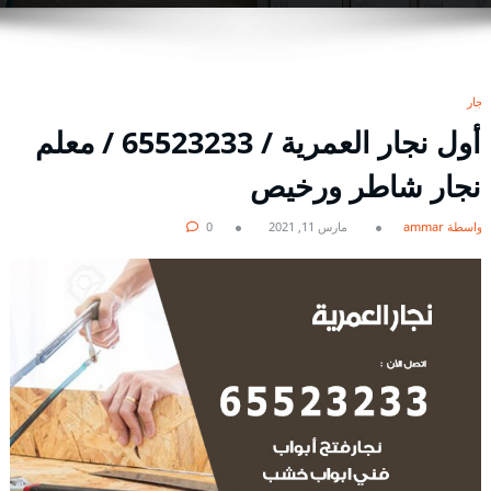
نجار
أول نجار العمرية / 65523233 / معلم
نجار شاطر ورخيص
بواسطة ammar
مارس 11, 2021
0