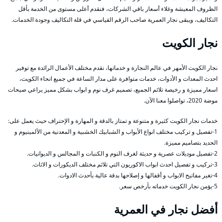
الظروف المعيشة وغلاء أسعار باقي الشركات، فنقدم أعلى مستوى من الخدمة بأقل
التكاليف، ويبقى نجار العمرية صاحب الرقم القياسي في قلة التكاليف وجودة الخدمات.
نجار الكويت
نجار الكويت الأمهر في عالم النجارة و خدماتها، نقدم مختلف الأعمال الرائدة مع توفير
احدث المعدات و الأدوات، خدمات متوافرة على مدار الساعة في جميع انحاء الكويت،
اسعار مميزة و رخيصة تلائم الجميع، تصميم غرف نوم و ابواب بشكل مميز يراعي صيحات
موضة 2020، تواصلوا معنا الآن.
خدمات نجار الكويت كثيرة و متنوعة و تمتاز بالدقة و المهارة و الإحتراف حيث يعمل على:
1-تفصيل و تركيب مختلف انواع الأبواب و الشبابيك الخشبية و المعدنية من الألمينيوم و
الحديد بتصاميم مميزة.
2-تفصيل موديلات عصرية و حديثة لغرف النوم و الكنبات و المجالس و الديوانيات.
3-تركيب و تفصيل احدث ابواب الاكوريون التي تلائم مختلف الديكورات و الاثاث.
4-تغير مفاتيح الابواب و أقفالها و إصلاحها بدقة عالية بأحدث الادوات.
5-يؤمن نجار الكويت خدماته بأرخص سعر.
أفضل نجار في العمرية