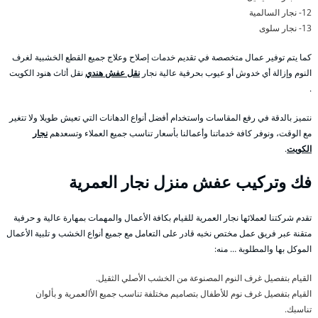
12- نجار السالمية
13- نجار سلوى
كما يتم توفير عمال متخصصة في تقديم خدمات إصلاح وعلاج جميع القطع الخشبية لغرف
النوم وإزالة أي خدوش أو عيوب بحرفية عالية نجار
نقل عفش هندي
نقل أثاث هنود الكويت
.
نتميز بالدقة في رفع المقاسات واستخدام أفضل أنواع الدهانات التي تعيش طويلا ولا تتغير
مع الوقت، ونوفر كافة خدماتنا وأعمالنا بأسعار تناسب جميع العملاء وتسعدهم
نجار
الكويت
.
فك وتركيب عفش منزل نجار العمرية
تقدم شركتنا لعملائها نجار العمرية للقيام بكافة الأعمال والمهمات بمهارة عالية و حرفية
متقنة عبر فريق عمل مختص نخبه قادر على التعامل مع جميع أنواع الخشب و تلبية الأعمال
الموكل بها والمطلوبة … منه:
القيام بتفصيل غرف النوم المصنوعة من الخشب الأصلي الثقيل.
القيام بتفصيل غرف نوم للأطفال بتصاميم مختلفة تناسب جميع الأالعمرية و بألوان
تناسبك.