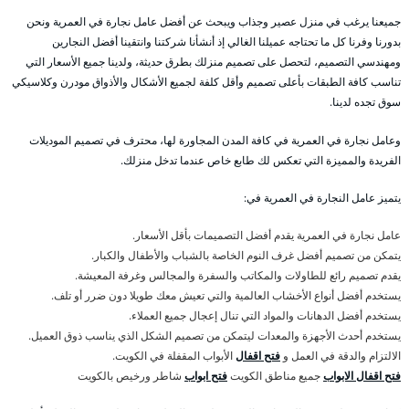
جميعنا يرغب في منزل عصير وجذاب ويبحث عن أفضل عامل نجارة في العمرية ونحن
بدورنا وفرنا كل ما تحتاجه عميلنا الغالي إذ أنشأنا شركتنا وانتقينا أفضل النجارين
ومهندسي التصميم، لتحصل على تصميم منزلك بطرق حديثة، ولدينا جميع الأسعار التي
تناسب كافة الطبقات بأعلى تصميم وأقل كلفة لجميع الأشكال والأذواق مودرن وكلاسيكي
سوق تجده لدينا.
وعامل نجارة في العمرية في كافة المدن المجاورة لها، محترف في تصميم الموديلات
الفريدة والمميزة التي تعكس لك طابع خاص عندما تدخل منزلك.
يتميز عامل النجارة في العمرية في:
عامل نجارة في العمرية يقدم أفضل التصميمات بأقل الأسعار.
يتمكن من تصميم أفضل غرف النوم الخاصة بالشباب والأطفال والكبار.
يقدم تصميم رائع للطاولات والمكاتب والسفرة والمجالس وغرفة المعيشة.
يستخدم أفضل أنواع الأخشاب العالمية والتي تعيش معك طويلا دون ضرر أو تلف.
يستخدم أفضل الدهانات والمواد التي تنال إعجال جميع العملاء.
يستخدم أحدث الأجهزة والمعدات ليتمكن من تصميم الشكل الذي يناسب ذوق العميل.
الالتزام والدقة في العمل و
فتح اقفال
الأبواب المقفلة في الكويت.
فتح اقفال الابواب
جميع مناطق الكويت
فتح ابواب
شاطر ورخيص بالكويت