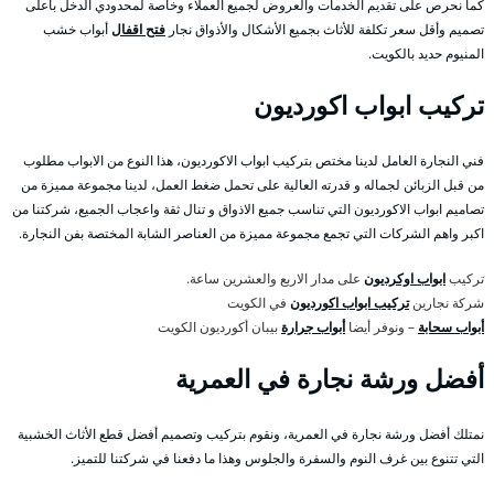
كما نحرص على تقديم الخدمات والعروض لجميع العملاء وخاصة لمحدودي الدخل بأعلى
تصميم وأقل سعر تكلفة للأثاث بجميع الأشكال والأذواق نجار
فتح اقفال
أبواب خشب
المنيوم حديد بالكويت.
تركيب ابواب اكورديون
فني النجارة العامل لدينا مختص بتركيب ابواب الاكورديون، هذا النوع من الابواب مطلوب
من قبل الزبائن لجماله و قدرته العالية على تحمل ضغط العمل، لدينا مجموعة مميزة من
تصاميم ابواب الاكورديون التي تناسب جميع الاذواق و تنال ثقة واعجاب الجميع، شركتنا من
اكبر واهم الشركات التي تجمع مجموعة مميزة من العناصر الشابة المختصة بفن النجارة.
تركيب
ابواب اوكرديون
على مدار الاربع والعشرين ساعة.
شركة نجارين
تركيب ابواب اكورديون
في الكويت
أبواب سحابة
– ونوفر أيضا
أبواب جرارة
بيبان أكورديون الكويت
أفضل ورشة نجارة في العمرية
نمتلك أفضل ورشة نجارة في العمرية، ونقوم بتركيب وتصميم أفضل قطع الأثاث الخشبية
التي تتنوع بين غرف النوم والسفرة والجلوس وهذا ما دفعنا في شركتنا للتميز.