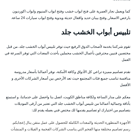
كما ويعمل نجار العمرية على فتح ابواب خشب وفتح ابواب المنيوم وابواب اكورديون
بارخص الاسعار, وفتح بيبان حديد واقفال حديثة ويدوية وفتح ابواب سيارات 24 ساعة.
تلبيس أبواب الخشب جلد
تقوم شركتنا بخدمة لأصحاب الذوق الرفيع حيث توفر تلبيس أبواب الخشب جلد، من قبل
مختصين فنيين محترفين بأعمال الخشب محملين بأحدث المعدات التي توفر السرعة في
العمل
نقدم تصاميم مميزة تراعي كل الأذواق وكافة الأمكنة، نوفر أعمالنا بأسعار مدروسة
منافسة تناسب جميع فئات المجتمع حيث تعد الأرخص بين أسعار الشركات الأخرى و
الأفضل
معكم على مدار الساعة ولكافة مناطق الكويت، اتصل بنا واحصل على خدماتنا، و استمتع
بأناقة وجمالية أعمالنا من تلبيس أبواب الخشب جلد التي تعتبر من أرقى الموديلات
بتصاميم من اختيارك او تصاميم يقدمها لك مختص فني بعمله يقدم لك:
الأجهزة المتطورة الحديثة والمعدات الكاملة للحصول على عمل متقن ينال إعجابكم.
رسم تصاميم مختلفة منها الفخم التي يناسب الشركات الفخمة و الفيلات و المنشآت