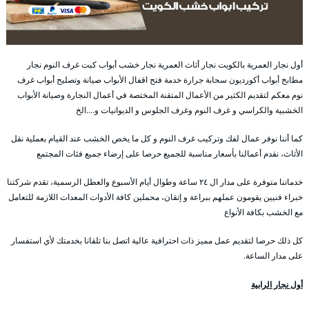
أول نجار العمرية بالكويت نجار أثاث العمرية نجار خشب أبواب كبت غرف النوم نجار
مطابخ أبواب أكورديون سحابة جرارة خدمة فتح اقفال الأبواب صيانة وتصليح أبواب غرف
نوم معكم لتقديم الكثير من الأعمال المتقنة المختصة في أعمال النجارة وصيانة الأبواب
الخشبية والكراسي و غرف النوم وغرف الجلوس و الديوانيات و….الخ
كما أننا نوفر عمال لفك وتركيب غرف النوم و كل ما يخص الخشب عند القيام بعملية نقل
الأثاث، نقدم أعمالنا بأسعار مناسبة للجميع حرصا على إرضاء جميع فئات المجتمع
خدماتنا متوفرة على مدار ال ٢٤ ساعة وطوال أيام الأسبوع والعطل الرسمية، تقدم شركتنا
خبراء فنيين يقومون عملهم ببراعة و إتقان، محملين كافة الأدوات المعدات اللازمة للتعامل
مع الخشب بكافة الأنواع
كل ذلك حرصا لتقديم عمل مميز ذات احترافية عالية اتصل بنا تلقانا بخدمتك لأي استفسار
على مدار الساعة.
أول نجار الرابية