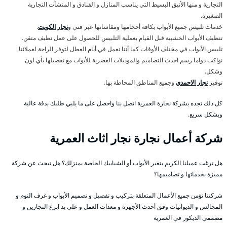
التجارية و منها الأنيق البسيط التي يناسب المنازل و الفنادق و المنشآت التجارية
الصغيرة.
خدمات تلبيس جميع الأبواب بكافة أحجامها ومقاساتها عبر فني و
نجار الكويت
.
تنظيف الأبواب الخشبية قبل القيام بعملية التلبيس للحصول على عمل نظيف متقن.
تلبيس الأبواب في مختلف الأوقات كما أننا نعمل في أيام العطل لتوفر الراحة لعملائنا.
نواكب دواما رسم احدث التصاميم والموديلات العصرية للأبواب مع تفصيلها بأي لون
وشكل.
توفير
نجار الاحمدي
وجميع المناطق المحاطة بها.
كل ذلك تجده بشركة نجارة العمرية اتصل بنا واحصل على ما يلبي طلبك بدقة عالية
وبشكل سريع.
شركة أعمال نجارة نجار اثاث العمرية
هل ترغب عميلنا الكريم بتغير الأبواب أو الشبابيك الخاصة بمنزلك؟ هل تبحث عن شركة
مميزة بخدماتها و تصاميمها؟
شركتنا تؤمن جميع الأعمال المتعلقة بتركيب و تفصيل و تصميم الأبواب و غرف النوم و
المجالس و الديوانيات وفق أحدث الأجهزة و معدات العمل و على يد ابرع النجارين و
مصممي الديكور في العمرية