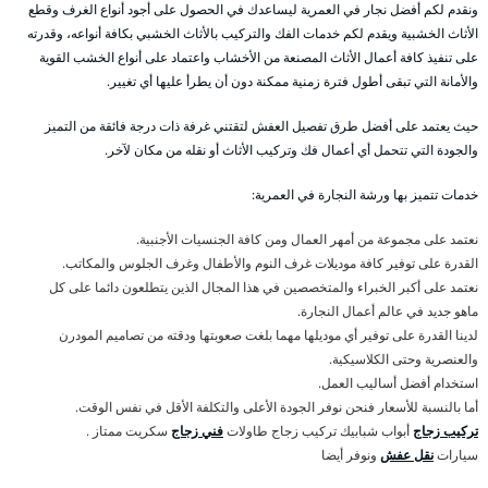
ونقدم لكم أفضل نجار في العمرية ليساعدك في الحصول على أجود أنواع الغرف وقطع
الأثاث الخشبية ويقدم لكم خدمات الفك والتركيب بالأثاث الخشبي بكافة أنواعه، وقدرته
على تنفيذ كافة أعمال الأثاث المصنعة من الأخشاب واعتماد على أنواع الخشب القوية
والأمانة التي تبقى أطول فترة زمنية ممكنة دون أن يطرأ عليها أي تغيير.
حيث يعتمد على أفضل طرق تفصيل العفش لتقتني غرفة ذات درجة فائقة من التميز
والجودة التي تتحمل أي أعمال فك وتركيب الأثاث أو نقله من مكان لآخر.
خدمات تتميز بها ورشة النجارة في العمرية:
نعتمد على مجموعة من أمهر العمال ومن كافة الجنسيات الأجنبية.
القدرة على توفير كافة موديلات غرف النوم والأطفال وغرف الجلوس والمكاتب.
نعتمد على أكبر الخبراء والمتخصصين في هذا المجال الذين يتطلعون دائما على كل
ماهو جديد في عالم أعمال النجارة.
لدينا القدرة على توفير أي موديلها مهما بلغت صعوبتها ودقته من تصاميم المودرن
والعنصرية وحتى الكلاسيكية.
استخدام أفضل أساليب العمل.
أما بالنسبة للأسعار فنحن نوفر الجودة الأعلى والتكلفة الأقل في نفس الوقت.
تركيب زجاج
أبواب شبابيك تركيب زجاج طاولات
فني زجاج
سكريت ممتاز .
سيارات
نقل عفش
ونوفر أيضا