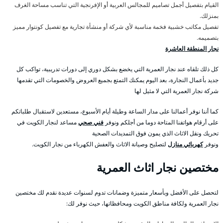
القيام بتفصيل أجمل تصاميم للمجالس العربية أو الإفرنجية التي تناسب مساحة الغرف
بمنزلك.
تفصيل مكاتب خشبية فخمة مناسبة لأي شركة أو منشأة تجارية مع تفصيل كونتوار مميز
بتصميمه.
نجار المنطقة العاشرة
كل ذلك تلقاه عند نجار العمرية التي يخضع بشكل دوري إلى دورات تدريبية، تواكب كل
جديد بأعمال النجارة، بعد اليوم يمكنك التمتع بجميع العروض والخصومات التي تقدمها
شركة نجار العمرية التي لا مثيل لها
كما أننا نوفر أعمالنا على مدار الساعة وطيلة أيام الأسبوع، مستعدين لاستقبال طلباتكم
على أرقام هواتفنا المتاحة دوما من أجلكم ونوفر
فني صحي
مساعد لنجار الكويت في
تحريك ونقل الاثاث الذي يمون فوق التمديدات الصحية
ونوفر
كهربائي منازل
لتصليح وصيانة الاثاث والعفش الكهرباء من نجار الكويت.
مختصين نجار اثاث العمرية
لتحصل على الأفضل وبأسعار متميزة وضمانات تدوم لسنوات عديدة نقدم لك مختصين
نجار العمرية ولكافة مناطق الكويت ومحافظاتها، حيث نوفر لك: