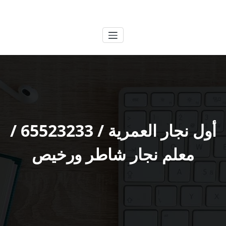
لتجاوز
الكويتية
خدمات وظائف بالكويت
لى
لمحتوى
أول نجار العمرية / 65523233 /
معلم نجار شاطر ورخيص