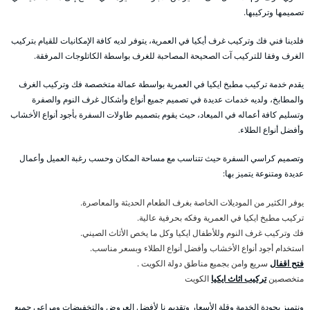
تصميمها وتركيبها.
فلدينا فني فك وتركيب غرف أيكيا في العمرية، يتوفر لديه كافة الإمكانيات للقيام بتركيب
الغرف وفقا للتركيب آت الصحيحة المصاحبة للغرف بواسطة الكاتلوجات المرفقة.
يقدم خدمة تركيب مطبخ ايكيا في العمرية بواسطة عمالة متخصصة فك وتركيب الغرف
والمطابخ، ولديه خدمات عديدة في تصميم جميع أنواع وأشكال غرف النوم والصفرة
وتسليم كافة أعماله في الميعاد، حيث يقوم بتصميم طاولات السفرة بأجود أنواع الأخشاب
وأفضل أنواع الطلاء.
وتصميم كراسي السفرة حيث تتناسب مع مساحة المكان وحسب رغبة العميل وأعمال
عديدة ومتنوعة يتميز بها:
يوفر الكثير من الموديلات الخاصة بغرف الطعام الحديثة والمعاصرة.
تركيب مطبخ ايكيا في العمرية وفكه بحرفية عالية.
فك وتركيب غرف النوم وللأطفال ايكيا وكل ما يخص الأثاث الصيني.
استخدام أجود أنواع الأخشاب وأفضل أنواع الطلاء وبسعر مناسب.
فتح اقفال
سريع وامن بجميع مناطق دولة الكويت .
متخصصين
تركيب اثاث ايكيا
الكويت
ونتميز بجودة الخدمة وقلة الأسعار وتقديم نا لأفضل العروض والتخفيضات ومراعي جميع