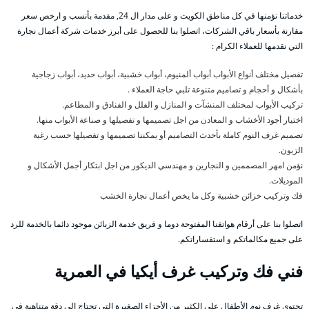
خدماتنا نؤمنها في كل مناطق الكويت و على مدار ال 24, مقدمة بأنسب و ارخص سعر
مقارنة بأسعار باقي الشركات، اتصلوا بنا للحصول على أبرز خدمات شركة أعمال نجارة
التي نقدمها للعملاء الكرام :
تفصيل مختلف أنواع الأبواب أبواب ألمنيوم، أبواب خشبية، أبواب حديد، أبواب زجاجية
بأشكال و أحجام و تصاميم متنوعة تلبي حاجة العملاء .
تركيب الأبواب لمختلف المنشآت و المنازل و الفلل و الفنادق و المطاعم.
اختيار أجود الأخشاب و المعادن من اجل تصميمها و تفصيلها و صناعة الأبواب منها.
تصميم غرف النوم كاملة بأحدث التصاميم أو يمكننا تصميمها و تفصيلها حسب رغبة
الزبون.
نؤمن امهر المصممين و النجارين و مهندسي الديكور من اجل ابتكار أجمل الأشكال و
الموديلات.
فك وتركيب خزائن خشبية وكل ما يخص أعمال نجارة الخشب
اتصلوا بنا على أرقام هواتفنا المفتوحة دوما و فريق خدمة الزبائن موجود دائما بالخدمة للرد
على جميع مكالماتكم و استفساراتكم.
فني فك وتركيب غرف أيكيا في العمرية
تحتوي غرف نوم الأطفال على الكثير من الأجزاء الصغيرة التي تحتاج إلى دقة متناهية في