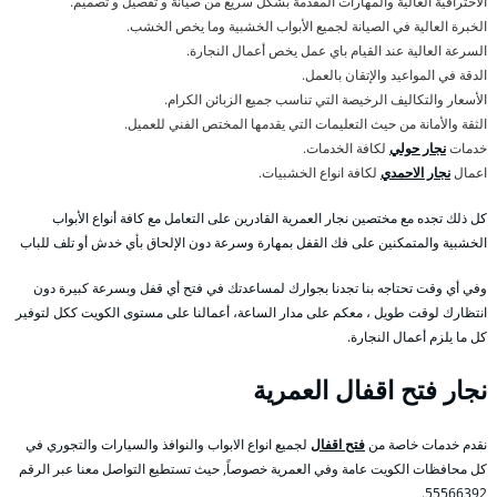
الاحترافية العالية والمهارات المقدمة بشكل سريع من صيانة و تفصيل و تصميم.
الخبرة العالية في الصيانة لجميع الأبواب الخشبية وما يخص الخشب.
السرعة العالية عند القيام باي عمل يخص أعمال النجارة.
الدقة في المواعيد والإتقان بالعمل.
الأسعار والتكاليف الرخيصة التي تناسب جميع الزبائن الكرام.
الثقة والأمانة من حيث التعليمات التي يقدمها المختص الفني للعميل.
خدمات
نجار حولي
لكافة الخدمات.
اعمال
نجار الاحمدي
لكافة انواع الخشبيات.
كل ذلك تجده مع مختصين نجار العمرية القادرين على التعامل مع كافة أنواع الأبواب
الخشبية والمتمكنين على فك القفل بمهارة وسرعة دون الإلحاق بأي خدش أو تلف للباب
وفي أي وقت تحتاجه بنا تجدنا بجوارك لمساعدتك في فتح أي قفل وبسرعة كبيرة دون
انتظارك لوقت طويل ، معكم على مدار الساعة، أعمالنا على مستوى الكويت ككل لتوفير
كل ما يلزم أعمال النجارة.
نجار فتح اقفال العمرية
نقدم خدمات خاصة من
فتح اقفال
لجميع انواع الابواب والنوافذ والسيارات والتجوري في
كل محافظات الكويت عامة وفي العمرية خصوصاً, حيث تستطيع التواصل معنا عبر الرقم
55566392.