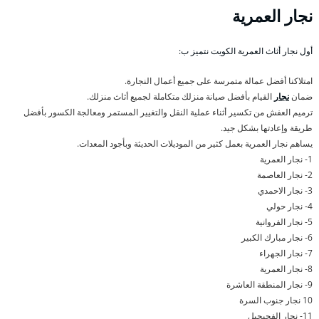
نجار العمرية
أول نجار أثاث العمرية الكويت نتميز ب:
امتلاكنا أفضل عمالة متمرسة على جميع أعمال النجارة.
ضمان
نجار
القيام بأفضل صيانة منزلك متكاملة لجميع أثاث منزلك.
ترميم العفش من تكسير أثناء عملية النقل والتغيير المستمر ومعالجة الكسور بأفضل
طريقة وإعادتها بشكل جيد.
يساهم نجار العمرية بعمل كثير من الموديلات الحديثة وبأجود المعدات.
1- نجار العمرية
2- نجار العاصمة
3- نجار الاحمدي
4- نجار حولي
5- نجار الفروانية
6- نجار مبارك الكبير
7- نجار الجهراء
8- نجار العمرية
9- نجار المنطقة العاشرة
10 نجار جنوب السرة
11- نجار الفحيحيل