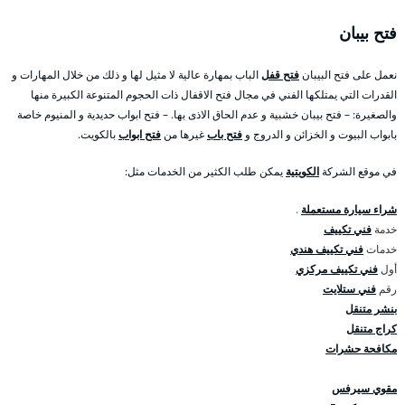
فتح بيبان
نعمل على فتح البيبان
فتح قفل
الباب بمهارة عالية لا مثيل لها و ذلك من خلال المهارات و
القدرات التي يمتلكها الفني في مجال فتح الاقفال ذات الحجوم المتنوعة الكبيرة منها
والصغيرة: – فتح بيبان خشبية و عدم الحاق الاذى بها. – فتح ابواب حديدية و المنيوم خاصة
بابواب البيوت و الخزائن و الدروج و
فتح باب
غيرها من
فتح ابواب
بالكويت.
في موقع الشركة
الكويتية
يمكن طلب الكثير من الخدمات مثل:
شراء سيارة مستعملة
.
خدمة
فني تكييف
خدمات
فني تكييف هندي
أول
فني تكييف مركزي
رقم
فني ستلايت
بنشر متنقل
كراج متنقل
مكافحة حشرات
مقوي سيرفس