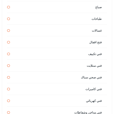
صباغ
طباخات
غسالات
فتح اقفال
فني تكييف
فني ستلايت
فني صحي سباك
فني كاميرات
فني كهربائي
فني مداخن وشفاطات