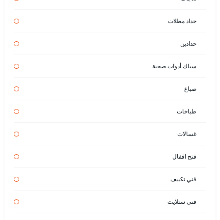
حداد مظلات
حدادين
سباك أدوات صحية
صباغ
طباخات
غسالات
فتح اقفال
فني تكييف
فني ستلايت