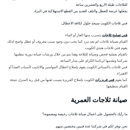
للثلاجات طيلة الاربع والعشرين ساعة
يجعلها عرضة للعطل والتلف للعديد من القطع الاستهلاكية في البراد.
فني ثلاجات الكويت سيجد حلول لكافة الاعطال:
فني تصليح ثلاجات
يتسرب منها الغاز أو الماء.
القيام بصيانة ثلاجات لم تعد تبرد كما يجب دون وجود سبب معروف أو عطل واضح لذلك
يقوم فني ثلاجات هندي الكويت
بالقيام بعملية فحص وصيانة للثلاجة وهذا يتم من خلال ورشات صيانة دورية تنظمها
شركتنا وتقدمها لزبائننا الكرام على مدار الساعة.
فني ثلاجات باكستاني الكويت يقوم بإصلاح اعطال المواسير والانابيب لأسباب الصدأ أو
الاهتراء.
كما يقوم
فني فريزرات
الكويت بإصلاح الفريزة بسبب ثقبها من قبل ربة المنزل نتيجة
القيام بتنظيفها.
صيانة ثلاجات العمرية
ما رأيك بالحصول على اعمال صيانة ثلاجات رخيصة ومضمونة؟
نحن نوفر لكم في شركتنا عدة فنيين مختصين منهم