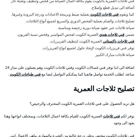
فني ثلاجات العمرية بالكويت يقوم بكافة اعمال الصيانة من فحص وتنظيف وتعبئة غاز
أضافة الى تبديل قطع وإصلاح.
كما ويقوم
فني ثلاجات الكويت
بعملية ضبط وبرمجة الاعدادات ودرجة البرودة وغيرها.
تصليح ثلاجات والقيام بعملية الفحص الدوري والسريع لجميع أنواع الثلاجات.
صيانة ثلاجات عبر عقود صيانة دورية رخيصة ومناسبة.
نضمن
فني ثلاجات هندي
العمرية الكويت لفحص المواسير وفحص نسبة الفريون.
فني ثلاجات باكستاني
العمرية الكويت لتنظيف الفريزرات.
نوفر فني فريزرات الكويت لإيجاد حلول لجميع انواع الفريزرات.
صيانة ثلاجات مبارك الكبير
اضافة الى اننا نوفر فني غسالات الكويت وفني ثلاجات الكويت وهم يعملون على مدار 24
ساعة، لطلب الخدمة تواصل هاتفيا كما يمكنكم التواصل ايضا مع
فني طباخات الكويت
.
تصليح ثلاجات العمرية
هل تريد الحصول على فني ثلاجات العمرية الكويت المحترف والرخيص؟
نوفر لكم
فني ثلاجات
العمرية الكويت للقيام بكافة اعمال الثلاجات، وبمختلف انواعها وهذا
يعود الى وجود
فني ثلاجات الكويت مختص وعلى درجة عالية من الخبرة والمهارة، ماهي الاعمال ابتي