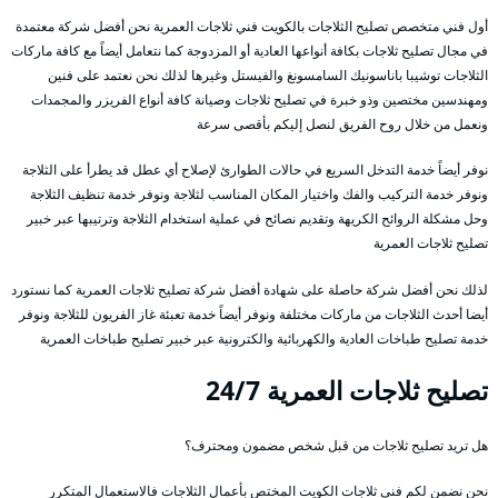
أول فني متخصص تصليح الثلاجات بالكويت فني ثلاجات العمرية نحن أفضل شركة معتمدة
في مجال تصليح ثلاجات بكافة أنواعها العادية أو المزدوجة كما نتعامل أيضاً مع كافة ماركات
الثلاجات توشيبا باناسونيك السامسونغ والفيستل وغيرها لذلك نحن نعتمد على فنين
ومهندسين مختصين وذو خبرة في تصليح ثلاجات وصيانة كافة أنواع الفريزر والمجمدات
ونعمل من خلال روح الفريق لنصل إليكم بأقصى سرعة
نوفر أيضاً خدمة التدخل السريع في حالات الطوارئ لإصلاح أي عطل قد يطرأ على الثلاجة
ونوفر خدمة التركيب والفك واختيار المكان المناسب لثلاجة ونوفر خدمة تنظيف الثلاجة
وحل مشكلة الروائح الكريهة وتقديم نصائح في عملية استخدام الثلاجة وترتيبها عبر خبير
تصليح ثلاجات العمرية
لذلك نحن أفضل شركة حاصلة على شهادة أفضل شركة تصليح ثلاجات العمرية كما نستورد
أيضا أحدث الثلاجات من ماركات مختلفة ونوفر أيضاً خدمة تعبئة غاز الفريون للثلاجة ونوفر
خدمة تصليح طباخات العادية والكهربائية والكترونية عبر خبير تصليح طباخات العمرية
تصليح ثلاجات العمرية 24/7
هل تريد تصليح ثلاجات من قبل شخص مضمون ومحترف؟
نحن نضمن لكم فني ثلاجات الكويت المختص بأعمال الثلاجات فالاستعمال المتكرر