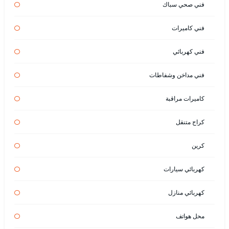
فني صحي سباك
فني كاميرات
فني كهربائي
فني مداخن وشفاطات
كاميرات مراقبة
كراج متنقل
كرين
كهربائي سيارات
كهربائي منازل
محل هواتف