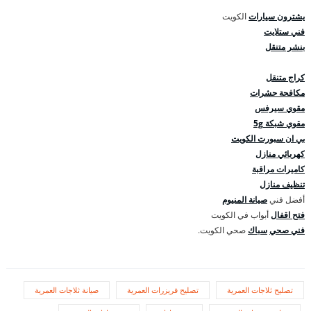
يشترون سيارات
الكويت
فني ستلايت
بنشر متنقل
كراج متنقل
مكافحة حشرات
مقوي سيرفس
مقوي شبكة 5g
بي ان سبورت الكويت
كهربائي منازل
كاميرات مراقبة
تنظيف منازل
أفضل فني
صيانة المنيوم
فتح اقفال
أبواب في الكويت
فني صحي
سباك
صحي الكويت.
تصليح ثلاجات العمرية
تصليح فريزرات العمرية
صيانة ثلاجات العمرية