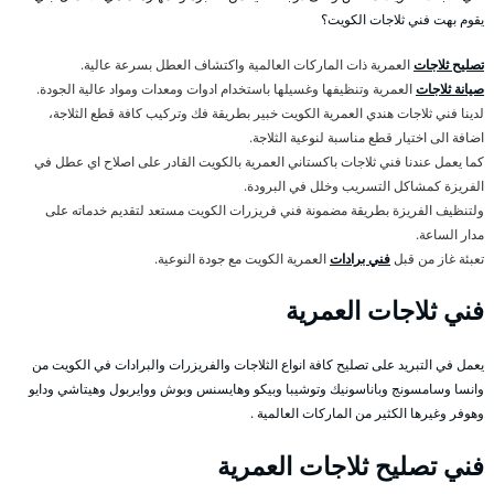
يقوم بهت فني ثلاجات الكويت؟
تصليح ثلاجات
العمرية ذات الماركات العالمية واكتشاف العطل بسرعة عالية.
صيانة ثلاجات
العمرية وتنظيفها وغسيلها باستخدام ادوات ومعدات ومواد عالية الجودة.
لدينا فني ثلاجات هندي العمرية الكويت خبير بطريقة فك وتركيب كافة قطع الثلاجة،
اضافة الى اختيار قطع مناسبة لنوعية الثلاجة.
كما يعمل عندنا فني ثلاجات باكستاني العمرية بالكويت القادر على اصلاح اي عطل في
الفريزة كمشاكل التسريب وخلل في البرودة.
ولتنظيف الفريزة بطريقة مضمونة فني فريزرات الكويت مستعد لتقديم خدماته على
مدار الساعة.
تعبئة غاز من قبل
فني برادات
العمرية الكويت مع جودة النوعية.
فني ثلاجات العمرية
يعمل في التبريد على تصليح كافة انواع الثلاجات والفريزرات والبرادات في الكويت من
وانسا وسامسونج وباناسونيك وتوشيبا وبيكو وهايسنس وبوش ووايربول وهيتاشي ودايو
وهوفر وغيرها الكثير من الماركات العالمية .
فني تصليح ثلاجات العمرية