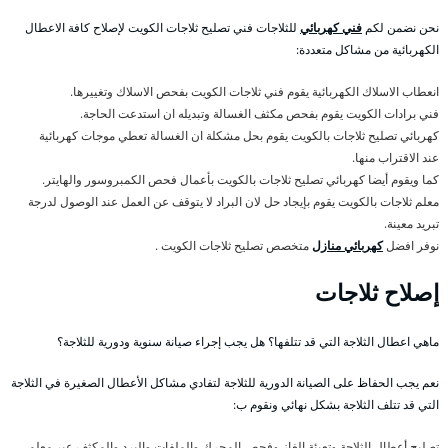
نحن نضمن لكم
فني كهربائي
للثلاجات فني تصليح ثلاجات الكويت لإصلاح كافة الاعطال
الكهربائية من مشاكل متعددة:
انعطاب الاسلاك الكهربائية يقوم فني ثلاجات الكويت بفحص الاسلاك وتغييرها.
فني برادات الكويت يقوم بفحص مكثف الغسالة وتبديله ان استدعت الحاجة.
كهربائي تصليح ثلاجات بالكويت يقوم بحل مشكلة ان الغسالة تعطي موجات كهربائية
عند الاقتراب منها.
كما ويقوم أيضا كهربائي تصليح ثلاجات بالكويت بأعمال فحص الكمبروسور والهايتر.
معلم ثلاجات بالكويت يقوم بإيجاد حل لان البراد لا يتوقف عن العمل عند الوصول لدرجة
تبريد معينة.
نوفر افضل
كهربائي منازل
متخصص تصليح ثلاجات الكويت .
إصلاح ثلاجات
ماهي اعطال الثلاجة التي قد تتلفها؟ هل يجب إجراء صيانة سنوية ودورية للثلاجة؟
نعم يجب الحفاظ على الصيانة الدورية للثلاجة لتفادي مشاكل الأعطال الصغيرة في الثلاجة
التي قد تتلف الثلاجة بشكل نهائي ونقوم ب:
تصليح أعطال الثلاجة وتعبئة الغاز وفحص المحرك والملفات والبرد والمكثف عبر معلم