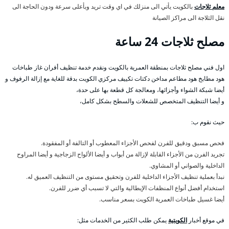
معلم ثلاجات
بالكويت يأتي الى منزلك في اي وقت تريد وبأعلى سرعة ودون الحاجة الى
نقل الثلاجة الى مراكز الصيانة
مصلح ثلاجات 24 ساعة
اول فني مصلح ثلاجات بمنطقة العمرية بالكويت ونقدم خدمة تنظيف أفران غاز طباخات
هود مطابخ هود مطاعم مداخن دكتات تكييف مركزي الكويت بدقة للغاية مع إزالة الرفوف و
أيضا شبكة الشواء وأجزائها، ومعالجة كل قطعة بها على حدة،
و أيضا التنظيف المتخصص للشعلات والسطح بشكل كامل،
حيث نقوم ب:
فحص مسبق ودقيق للفرن لفحص الأجزاء المعطوب أو التالفة أو المفقودة.
تجريد الفرن من الأجزاء القابلة لإزالة من أبواب و أيضا الألواح الزجاجية و أيضا المراوح
الداخلية والصواني أو المشاوي.
نبدأ بعملية تنظيف الأجزاء الداخلية للفرن وتحقيق مستوى من التنظيف العميق له.
استخدام أفضل أنواع المنظفات الإيطالية والتي لا تسبب أي ضرر للفرن.
أيضا غسيل طباخات العمرية الكويت بسعر مناسب.
في موقع أخبار
الكويتية
يمكن طلب الكثير من الخدمات مثل: