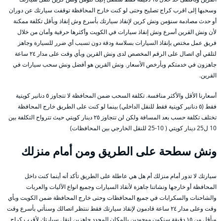
وسحبها إلى اقرب كراج تصليح وحتى لو كنت خارج المحافظة توقفت سيارتك عن دوران
أو حدث مصادمة سنؤمن ونش كرين لإنقاذ سيارتك بأسرع وش إنقاذ وبأقل تكلفة ممكنة
لأن ونش القرين أسرع ونش إنقاذ سيارات في الكويت وأكثرها حرفية وأمان من خلال
فريق عمل مختص بإنقاذ السيارات بسلاسة ودقة دون تسبب أي ضرر للسيارة وجاهز
لتلقي أي اتصال على الرقم المخصص لدى ونش القرين وبأي وقت على مدار ٢٤ ساعة
جاهزون في خدمتكم وبأرخص الأسعار. ونش القرين هو أفضل ونش سحب سيارات في
القرين.
أسعارنا الأقل والأكثر منافسة. تكلفة السحب ضمن المحافظة لا تتجاوز ٥ دنانير كويتية
فقط (٥ دنانير كويتية فقط للنقل الداخلي) بينما لو كنت على الطريق خارج المحافظة
تختلف تكلفة حسب بعد المسافة ولكن لن تتجاوز ٢٥ دينار كويتي حيث تترواح التكلفة بين
10 ل25 دينار كويتي ( 10-25 للنقل الخارجي بين المحافظات)
ونش سطحة على الطريق ومن أمام منزلك
سيارتك لا تدور أمام منزلك أم هل هي عاطلة على الطريق تأكد أنه أينما كنت داخل
المحافظة أو خارجها ونشاتنا جاهزة لأنقاذ السيارات وجميع انواع الآليات والعربات
والشاحنات والسكرابات في جميع المحافظات وحتى خارج المحافظة ضمن الكويت وبأي
وقت وعلى مدار ٢٤ ساعة قادمون لإنقاذ سيارتك فقط ننتظر اتصالك وسنأتي بأسرع وقت
وبأقل من ١٥ دقيقة سنكون موجودين بالمكان المحدد جاهزين لنقل سيارتك لأقرب كراج