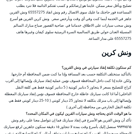
تصليح وبأقل سعر ممكن. غايتنا هو إرضائكم و كسب ثقتكم الدائمة فلا تترد بطلب
المساعدة فور حاجتك ما عليك سوى الاتصال رقم ونش انقاذ 65557275 ونش القرين
جاهز في الخدمة أينما كنت وفي أي وقت وبأرخص سعر. ونش كرين القرين هو أسرع
ونش سحب سيارات على الاطلاق. خدماتنا في ضاحية القصور صباح مبارك السالم
المسيلة العدان حولي طريق السالمية السرة الرميثية سلوى كيفان وغيرها هاتف
65557275 على مدار الساعة.
ونش كرين
كم ستكون تكلفة إنقاذ سيارتي في ونش القرين؟
بالتأكيد ستختلف التكلفة حسب بعد المسافة وإذا ما كنت ضمن المحافظة أم خارجها.
ولكن عادة إذا كنت داخل المحافظة فسوف نؤمن عملية إنقاذ سيارتك وإيصالها إلى أقرب
كراج للتصليح بسعر لا يتجاوز 5 دنانير كويتية ( 5 دنانير كويتية فقط هي كلفة النقل
الداخلي) أما اذا كانت سيارتك عاطلة خارج المحافظة فسوف نؤمن إنقاذ سيارتك المعطلة
وإيصالها إلى باب منزلك بتكلفه لا تتجاوز 25 دينار كويتي ( 10-25 دينار كويتي فقط هي
تكلفة النقل الخارجي من محافظة إلى أخرى )
ما هو الوقت الذي يحتاجه ونش سيارات القرين ليكون في المكان المحدد؟
تأكد أن ونش القرين هو الأسرع في إنقاذ سيارتك فما إن تتواصل معنا على رقم ونش
٩٩٣٣٧٥٦٥ سنصل إليك بأسرع وقت بمدة لا تتجاوز ١٥ دقيقة سنكون جاهزين لرفع سيارتك
المعطلة وسحبها إلى اقرب كراج تصليح سيارات متوافر أو إلى كراج التصليح الذي ترغب