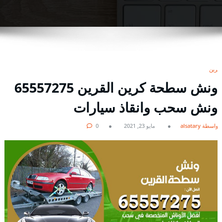
كرين
ونش سطحة كرين القرين 65557275
ونش سحب وانقاذ سيارات
بواسطة alsatary
مايو 23, 2021
0