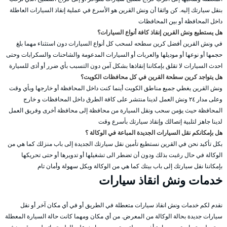
بنقل سيارتك إليه. كن واثقا أن ونش القرين هو الأسرع في عملية إنقاذ السيارات العاطلة
داخل المحافظة أو بين المحافظات
هل يستطيع ونش القرين إنقاذ كافة أنواع السيارات؟
في ونش القرين أفضل كرين سطحه لسحب كل أنواع السيارات دون استثناء مهما بلغ
حجمها أو نوعها أو موديلها والعربات أو السيارات المدعومة والشاحنات والسكرابات وحتى
احدث السيارات لا تقلق بإمكاننا إنقاذها بشكل آمن دون التسبب بأي ضرر أو أذى للسيارة
هل يتواجد كرين سطحة القرين في كل محافظات الكويت؟
ونش القرين يغطي جميع مناطق الكويت أينما كنت داخل المحافظة أو خارجها وبأي وقت
وعلى مدار ٢٤ ونش العمل لدينا منتشر على كافة الطرق داخل المحافظات و خارج
المحافظة حيث يؤمن سحب ونقل السيارة من محافظة إلى محافظة أخرى وفريق العمل
لدينا جاهز لتلبية إتصالك وإنقاذ سيارتك بأسرع وقت
هل بإمكانكم نقل السيارات الجديدة المباعة في الوكالة ؟
بكل تأكيد نحن في القرين نستطيع تأمين نقل سيارتك الجديدة إلى باب منزلك كما هي من
الوكالة في حال رغبت بذلك ودون أن تضطر الى تشغيلها أو تدويرها أو حتى تحريكها
بإمكاننا نقل سيارتك إلى باب بيتك كما هي من الوكالة وبكل سهولة وأمان تام
خدمات ونش انقاذ سيارات
نقدم لكم خدمات ونش انقاذ سيارات متعطلة في الطريق أو في أي مكان آخر أو نقل
سيارات جديدة بحالة الوكالة من المعرض. من أي مكان ومهما كانت حالة السيارة المعطلة