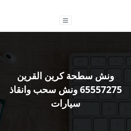
لتجاوز
الكويتية
خدمات وظائف بالكويت
لى
لمحتوى
ونش سطحة كرين القرين
65557275 ونش سحب وانقاذ
سيارات