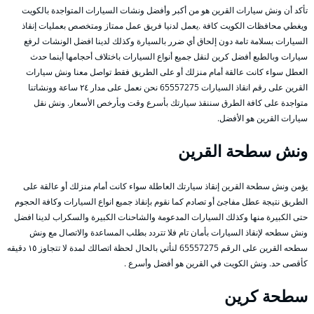
تأكد أن ونش سيارات القرين هو من أكبر وأفضل ونشات السيارات المتواجدة بالكويت
ويغطي محافظات الكويت كافة .يعمل لدنيا فريق عمل ممتاز ومتخصص بعمليات إنقاذ
السيارات بسلامة تامة دون إلحاق أي ضرر بالسيارة وكذلك لدينا افضل الونشات لرفع
سيارات وبالطبع أفضل كرين لنقل جميع أنواع السيارات باختلاف أحجامها أينما حدث
العطل سواء كانت عالقة أمام منزلك أو على الطريق فقط تواصل معنا ونش سيارات
القرين على رقم انقاذ السيارات 65557275 نحن نعمل على مدار ٢٤ ساعة وونشاتنا
متواجدة على كافة الطرق سننقذ سيارتك بأسرع وقت وبأرخص الأسعار. ونش نقل
سيارات القرين هو الأفضل.
ونش سطحة القرين
يؤمن ونش سطحة القرين إنقاذ سيارتك العاطلة سواء كانت أمام منزلك أو عالقة على
الطريق نتيجة عطل مفاجئ أو تصادم كما نقوم بإنقاذ جميع انواع السيارات وكافة الحجوم
حتى الكبيرة منها وكذلك السيارات المدعومة والشاحنات الكبيرة والسكراب لدينا افضل
ونش سطحه لإنقاذ السيارات بأمان تام فلا تتردد بطلب المساعدة والاتصال مع ونش
سطحه القرين على الرقم 65557275 لنأتي بالحال لحظة اتصالك لمدة لا تتجاوز ١٥ دقيقه
كأقصى حد. ونش الكويت في القرين هو أفضل وأسرع .
سطحة كرين