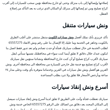
إصلاحها وإيصالها إلى باب منزلك وحتى لو خارج محافظة نؤمن سحب للسيارات إلى أقرب
كراج تصليح ومن ثم إيصالها إلى منزلك أو المكان الذي ترغب به بعد التأكد من إصلاح
العطل.
ونش سيارات متنقل
تأكد عزيزي بأنك نملك أفضل
ونش سيارات الكويت
متنقل منتشر على أغلب الطرق
بالكويت وجاهز في الخدمة وما عليك إلا الإتصال بنا على رقم ونش الانقاذ 65557275
لطلب الخدمة في حال تعطلت سيارتك فجأة أو حدث تصادم ولم تعد تدور فقط اتصل بنا
لنكون عندك خلال دقائق لا تقلق أينما كنت سواء في محافظتك نفسها سنأتي لنقل
سيارتك لأقرب كراج تصليح أو أن كنت خارج المحافظة ونشاتنا ستؤمن نقل سيارتك
لأقرب كراج تصليح مع خدمة نقل خارجي للسيارة من محافظة الى محافظة أخرى .ونش
القرين هو أفضل ونش نقل سيارات في القرين وخدماتنا متوفرة بأي وقت وعلى مدار ٢٤
ساعة وبأرخص الأسعار فلا تقلق ولا تترد بطلب المساعدة
أسرع ونش إنقاذ سيارات
سيارتك تعطلت فجأة وأنت على الطريق لا تقلق لدينا أسرع ونش إنقاذ سيارات سيصل
إلى المكان المحدد بعد دقائق من اتصالك على الرقم 65557275 الخاص خدمة ونش
القرين وبأقصى حد خلال ١٥ دقيقة فقط سنصل إليك لنؤمن ونش كرين لنقل سيارتك