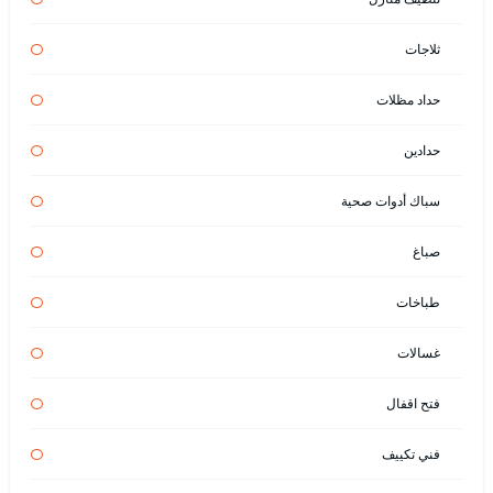
ثلاجات
حداد مظلات
حدادين
سباك أدوات صحية
صباغ
طباخات
غسالات
فتح اقفال
فني تكييف