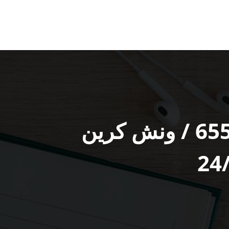
ونش ضاحية عبد الله المبارك رقم / 65557275 / ونش كرين