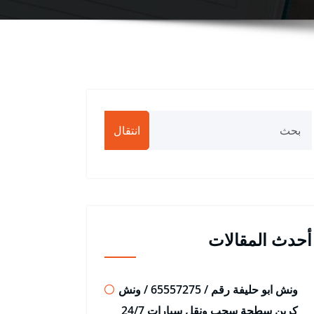
انتقال
أحدث المقالات
ونش ابو حليفة رقم / 65557275 / ونش
كرين سطحة سحب ونقل سيارات 24/7