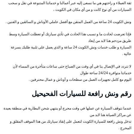
ثقة العملاء و راحتهم هي ما نسعى إليه عبر أعمالنا و خدماتنا المتنوعة في نقل و سحب
السيارات من أي نوع كانت و من أي مكان في الكويت ،
ونش الكويت 24 ساعة من العمل المتقن مع أفضل عاملي الأوناش و السائقين و الفنين .
فإذا تعرضت لحادث ما و تسبب هذا الحادث في تأذي سيارتك أو تعطلت السيارة وسط
طريق مزدحم هنا لابد من إبعاد
السيارة و طلب خدمات ونش الكويت 24 ساعة و الذي يعمل على تلبية طلبك بسرعة
عالية .
لا تتردد في الإتصال بنا في أي وقت من الصباح حتى ساعات متأخرة من المساء لأن
خدماتنا متوافرة 24/24 ساعة طوال
اليوم مع كامل تجهيزات العمل من سطحات و أوناش و عمال محترفين .
رقم
ونش رافعة للسيارات الفحيحيل
عندما تتوقف السيارة عن عملها في وقت محرج أو ينتهي شحن البطارية في منطقة بعيدة
عن مراكز الصيانة هنا لابد من
تدخل ونش رافعة للسيارة الكويت لتعمل على إنقاذ سيارتك من هذا الموقف المقلق و
المحرج .