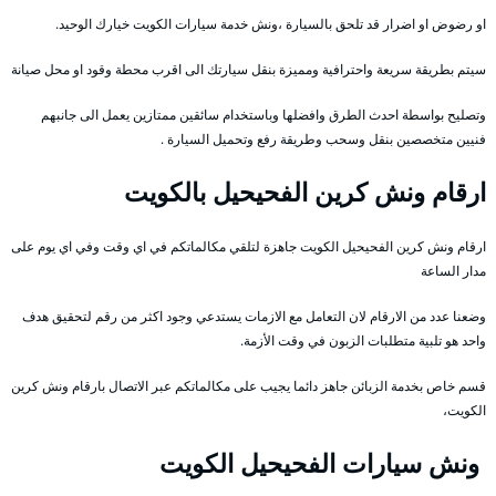
او رضوض او اضرار قد تلحق بالسيارة ،ونش خدمة سيارات الكويت خيارك الوحيد.
سيتم بطريقة سريعة واحترافية ومميزة بنقل سيارتك الى اقرب محطة وقود او محل صيانة
وتصليح بواسطة احدث الطرق وافضلها وباستخدام سائقين ممتازين يعمل الى جانبهم
فنيين متخصصين بنقل وسحب وطريقة رفع وتحميل السيارة .
ارقام ونش كرين الفحيحيل بالكويت
ارقام ونش كرين الفحيحيل الكويت جاهزة لتلقي مكالماتكم في اي وقت وفي اي يوم على
مدار الساعة
وضعنا عدد من الارقام لان التعامل مع الازمات يستدعي وجود اكثر من رقم لتحقيق هدف
واحد هو تلبية متطلبات الزبون في وقت الأزمة.
قسم خاص بخدمة الزبائن جاهز دائما يجيب على مكالماتكم عبر الاتصال بارقام ونش كرين
الكويت،
ونش سيارات الفحيحيل الكويت