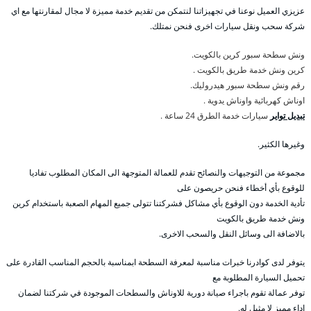
عزيزي العميل نوعنا في تجهيزاتنا لنتمكن من تقديم خدمة مميزة لا مجال لمقارنتها مع اي
شركة سحب ونقل سيارات اخرى فنحن نمتلك.
ونش سطحة سبور كرين بالكويت.
كرين ونش خدمة طريق بالكويت .
رقم ونش سطحة سبور هيدروليك.
اوناش كهربائية واوناش يدوية .
تبديل تواير
سيارات خدمة الطرق 24 ساعة .
وغيرها الكثير.
مجموعة من التوجيهات والنصائح تقدم للعمالة المتوجهة الى المكان المطلوب تفاديا
للوقوع بأي أخطاء فنحن حريصون على
تأدية الخدمة دون الوقوع بأي مشاكل فشركتنا تتولى جميع المهام الصعبة باستخدام كرين
ونش خدمة طريق بالكويت
بالاضافة الى وسائل النقل والسحب الاخرى.
يتوفر لدى كوادرنا خبرات مناسبة لمعرفة السطحة ابمناسبة بالحجم المناسب القادرة على
تحميل السيارة المطلوبة مع
توفر عمالة تقوم باجراء صيانة دورية للاوناش والسطحات الموجودة في شركتنا لضمان
اداء مميز لا مثيل له.