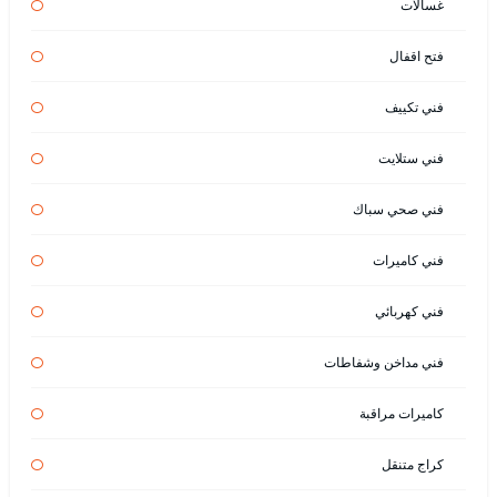
غسالات
فتح اقفال
فني تكييف
فني ستلايت
فني صحي سباك
فني كاميرات
فني كهربائي
فني مداخن وشفاطات
كاميرات مراقبة
كراج متنقل