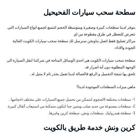
سطحة سحب سيارات الفحيحيل
يتوفر لدينا سطحات كبيرة وصغيرة ومتوسطة الحجم لتتسع لجميع انواع السيارات التي
تتعرض للتعطل في طرق مقطوعة من اي
مراكز تصليح فقط اتصل بناونحن سنرسل لك سطحة سحب سيارات الكويت العالية
الجودة والاداء.
سطحة سحب سيارات الكويت هي احدى الوسائل المتاحة في شركتنا لنقل السيارة الى
الوجهة المطلوبة دون أية اضرار قد
تلحق بها نتيجة التحميل و الرفع فالعمالة لدينا تعمل بحذر تام لا مثيل له .
ماهي ميزات السطحات الموجودة لدينا؟
1- سطحات مختلفة االحجوم لتتمكن من تحميل جميع السيارات على مختلف احجامها .
2- سطحات مصنوعة من حديد صلب ومتين جدا لتكون متمكنة من استيعاب أثقال كبيرة.
3- سطحة هيدروليك ،سطحات ونش، سطحة كرين وغيرها.
كرين ونش خدمة طريق بالكويت