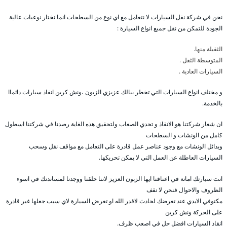
نحن في شركة نقل السيارات لا نتعامل مع اي نوع من السطحات انما نختار نوعيات عالية
الجودة للتمكن من نقل جميع انواع السيارة :
الثقيلة منها.
المتوسطة الثقل .
السيارات العادية .
و مختلف انواع السيارات التي تخطر ببالك عزيزي الزبون ،ونش كرين انقاذ سيارات دائماا
بالخدمة.
ان شعار شركتنا هو الانقاذ و تحدي الصعاب ولتحقيق هذه الغاية رصدنا في شركتنا اسطول
كامل من الونشات و السطحات
وبدائل الونشات مع وجود عناصر عمل قادرة على التعامل مع مواقف نقل وسحب
السيارات العاطلة عن العمل التي لا يمكن تحريكها.
انت سيارتك امانة في اعناقنا ايها الزبون العزيز لاننا خلقنا ووجدنا لمساندتك في اسوء
الظروف والاحوال فنحن لا نقف
مكتوفي الايدي عند تعرضك لحادث لاقدر الله او تعرض السيارة لاي سبب جعلها غير قادرة
على الحركة ونش كرين
انقاذ السيارات افضل حل في اصعب ظرف.