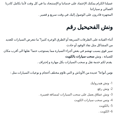
عميلنا الكرام يمكنك الإعتماد على خدماتنا و الإستنجاد بنا في كل وقت لأننا بكامل كادرنا
العمالي و سياراتنا
المجهزة قادرون على الوصول إليك في وقت سريع و قصير .
ونش الفحيحيل
رقم
أثناء القيادة على الطرقات السريعة أو الطرق الوعرة كثيرا” ما تتعرض السيارات للعديد
من المشاكل مثل نفاذ الوقود أو حادث
سير قوي يسبب تهشم في بعض أجزاء السيارة مما يستوجب حتما” نقلها الى أقرب مكان
للصيانة ، ونش
سحب سيارات بالكويت
يقدم لكم خدمة نقل و سحب السيارات بكل مهارة و إحتراف .
نؤمن أنواعا” عديدة من الأوناش و التي تلاؤم مختلف أحجام و نوعيات السيارات مثل :
1- ونش هيدروليك
2- ونش رفع
3- ونش عملاق يعمل على سحب السيارات لمسافة قصيرة .
4- ونس سحب سيارات الكويت
5- بالكويت
6- الكويت .