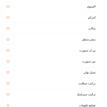
المنيوم
انتركم
بدالات
بنشر متنقل
بي ان سبورت
بين سبورت
تبديل تواير
تركيب ستلايت
تركيب سيراميك
تصليح تلفونات