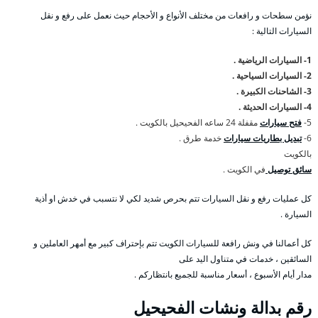
نؤمن سطحات و رافعات من مختلف الأنواع و الأحجام حيث نعمل على رفع و نقل
السيارات التالية :
1- السيارات الرياضية .
2- السيارات السياحية .
3- الشاحنات الكبيرة .
4- السيارات الحديثة .
5-
فتح سيارات
مقفلة 24 ساعه الفحيحيل بالكويت .
6-
تبديل بطاريات سيارات
خدمة طرق .
بالكويت
سائق توصيل
في الكويت .
كل عمليات رفع و نقل السيارات تتم بحرص شديد لكي لا نتسبب في خدش او أذية
السيارة .
كل أعمالنا في ونش رافعة للسيارات الكويت تتم بإحتراف كبير مع أمهر العاملين و
السائقين ، خدمات في متناول اليد على
مدار أيام الأسبوع ، أسعار مناسبة للجميع بانتظاركم .
رقم
بدالة ونشات الفحيحيل