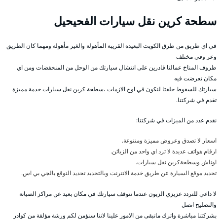
سطحة كرين نقل سيارات الفحيحيل
في اي طريق من طرق الكويت البعيدة القريبة المأهولة والغير مأهولة ومهما كان الطريق
وعر وفي مختلف
ظروف المناخ عمالنا قادرين على انتشال سيارتك من الوحل من المنخفضات ومن اي
مكان تعرضت فيه
سيارتك للسقوط خلقتا لنكون في اوج الازمات ،سطحة كرين نقل سيارات خدمة مميزة
تقدم في شركتنا.
نقدم عدد من الميزات في شركتنا:
اسعار لا تصدق وعروض مميزة ومتنوعة.
ارقام هواتف عديدة لا ترد اي واحد من الزبائن.
اوناش وسطحةكرين نقل سيارات.
تحديد موقع السيارة عن طريق خدمة الانترنت وبالتحديد تحديد النوقع بالجي بي اس.
لا داعي للتردد عزيزي الزبون عندما تتوقف سيارتك في مكان بعيد عن مراكز الصيانة
والتصليح اتصل
بشركتنا مباشرة واترك ماتبقى من الامور علينا لاننا سنؤمن لكم ورشة مؤلفة من كوادر