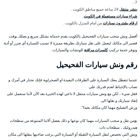
7- .
بنشر متنقل
24 ساعة جميع مناطق الكويت .
شراء سيارات مستعملة في الكويت
.
ارقام يشترون سيارات
من امام المنزل بالكويت .
أفضل ونش سحب سيارات الفحيحيل بالكويت يقدم خدماته بشكل سريع و يصلك بوقت
قصير الى مكانك ليعمل على نقل سيارتك بطريقة مميزة لا تسبب للسيارة أي ضرر أو أذية
ونوفر خدمة تركيب
كاميرات مراقبة
للونشات والسيارات .
رقم
ونش سيارات الفحيحيل
عندما تتعطل معك السيارة على الطرقات البعيدة او الصحراوية فإنك تحتار في أمرك و
تصاب بالإحباط لعدم قدرتك على
فعل شيء ، لكن مع ونش سيارات متنقل لا داعي لهذه الحيرة بعد الآن لأننا سنعمل على
إنقاذ سيارتك و نقلها الى
ورش التصليح مهما كان مكانك بعيدا”.
نؤمن نقل و سحب السيارات مهما كان نوعها و ذلك بفضل آلاتنا المتنوعة من سطحات
هيدروليك ، سطحات ذات
ونش التي تخصص لنقل السيارة الثقيلة أو السيارة التي يرغب صاحبها بنقلها الى مكان