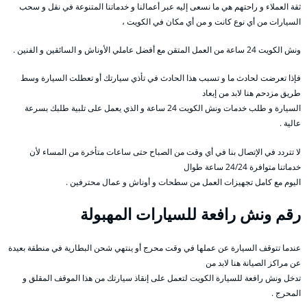
ثقة العملاء و راحتهم هي ما نسعى إليه عبر أعمالنا و خدماتنا المتنوعة في نقل و سحب
السيارات من أي نوع كانت و من أي مكان في الكويت ،
ونش الكويت 24 ساعة من العمل المتقن مع أفضل عاملي الأوناش و السائقين و الفنين .
فإذا تعرضت لحادث ما و تسبب هذا الحادث في تأذي سيارتك أو تعطلت السيارة وسط
طريق مزدحم هنا لابد من إبعاد
السيارة و طلب خدمات ونش الكويت 24 ساعة و الذي يعمل على تلبية طلبك بسرعة
عالية .
لا تتردد في الإتصال بنا في أي وقت من الصباح حتى ساعات متأخرة من المساء لأن
خدماتنا متوافرة 24/24 ساعة طوال
اليوم مع كامل تجهيزات العمل من سطحات و أوناش و عمال محترفين .
رقم
ونش رافعة للسيارات المهبولة
عندما تتوقف السيارة عن عملها في وقت محرج أو ينتهي شحن البطارية في منطقة بعيدة
عن مراكز الصيانة هنا لابد من
تدخل ونش رافعة للسيارة الكويت لتعمل على إنقاذ سيارتك من هذا الموقف المقلق و
المحرج .