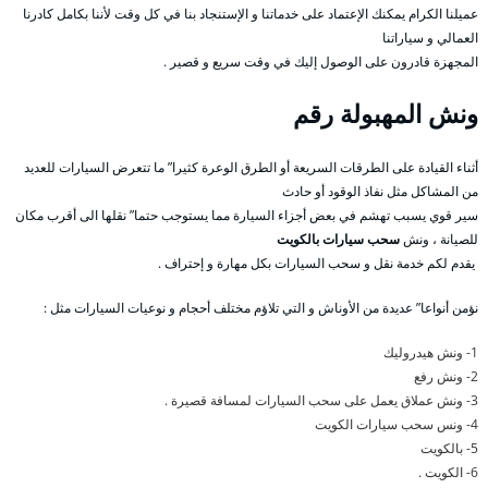
عميلنا الكرام يمكنك الإعتماد على خدماتنا و الإستنجاد بنا في كل وقت لأننا بكامل كادرنا
العمالي و سياراتنا
المجهزة قادرون على الوصول إليك في وقت سريع و قصير .
ونش المهبولة
رقم
أثناء القيادة على الطرقات السريعة أو الطرق الوعرة كثيرا” ما تتعرض السيارات للعديد
من المشاكل مثل نفاذ الوقود أو حادث
سير قوي يسبب تهشم في بعض أجزاء السيارة مما يستوجب حتما” نقلها الى أقرب مكان
للصيانة ، ونش
سحب سيارات بالكويت
يقدم لكم خدمة نقل و سحب السيارات بكل مهارة و إحتراف .
نؤمن أنواعا” عديدة من الأوناش و التي تلاؤم مختلف أحجام و نوعيات السيارات مثل :
1- ونش هيدروليك
2- ونش رفع
3- ونش عملاق يعمل على سحب السيارات لمسافة قصيرة .
4- ونس سحب سيارات الكويت
5- بالكويت
6- الكويت .