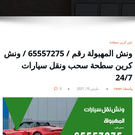
ونش كرين سطحة
ونش المهبولة رقم / 65557275 / ونش
كرين سطحة سحب ونقل سيارات
24/7
بواسطة rwan
مارس 10, 2021
0