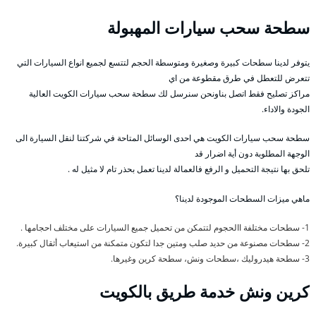
سطحة سحب سيارات المهبولة
يتوفر لدينا سطحات كبيرة وصغيرة ومتوسطة الحجم لتتسع لجميع انواع السيارات التي
تتعرض للتعطل في طرق مقطوعة من اي
مراكز تصليح فقط اتصل بناونحن سنرسل لك سطحة سحب سيارات الكويت العالية
الجودة والاداء.
سطحة سحب سيارات الكويت هي احدى الوسائل المتاحة في شركتنا لنقل السيارة الى
الوجهة المطلوبة دون أية اضرار قد
تلحق بها نتيجة التحميل و الرفع فالعمالة لدينا تعمل بحذر تام لا مثيل له .
ماهي ميزات السطحات الموجودة لدينا؟
1- سطحات مختلفة االحجوم لتتمكن من تحميل جميع السيارات على مختلف احجامها .
2- سطحات مصنوعة من حديد صلب ومتين جدا لتكون متمكنة من استيعاب أثقال كبيرة.
3- سطحة هيدروليك ،سطحات ونش، سطحة كرين وغيرها.
كرين ونش خدمة طريق بالكويت