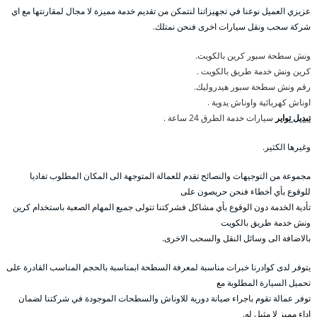
عزيزي العميل نوعنا في تجهيزاتنا لنتمكن من تقديم خدمة مميزة لا مجال لمقارنتها مع اي
شركة سحب ونقل سيارات اخرى فنحن نمتلك.
ونش سطحة سبور كرين بالكويت.
كرين ونش خدمة طريق بالكويت .
رقم ونش سطحة سبور هيدروليك.
اوناش كهربائية واوناش يدوية .
تبديل تواير
سيارات خدمة الطرق 24 ساعة .
وغيرها الكثير.
مجموعة من التوجيهات والنصائح تقدم للعمالة المتوجهة الى المكان المطلوب تفاديا
للوقوع بأي أخطاء فنحن حريصون على
تأدية الخدمة دون الوقوع بأي مشاكل فشركتنا تتولى جميع المهام الصعبة باستخدام كرين
ونش خدمة طريق بالكويت
بالاضافة الى وسائل النقل والسحب الاخرى.
يتوفر لدى كوادرنا خبرات مناسبة لمعرفة السطحة ابمناسبة بالحجم المناسب القادرة على
تحميل السيارة المطلوبة مع
توفر عمالة تقوم باجراء صيانة دورية للاوناش والسطحات الموجودة في شركتنا لضمان
اداء مميز لا مثيل له.