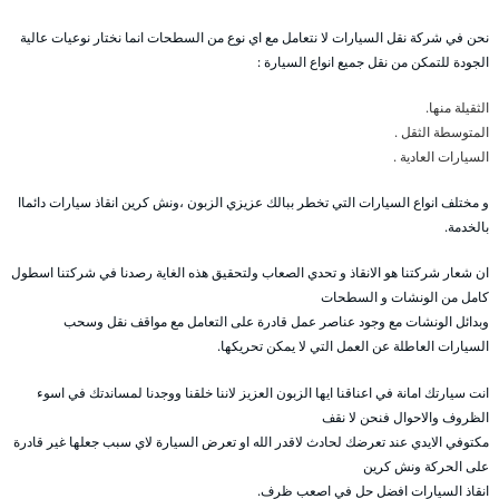
نحن في شركة نقل السيارات لا نتعامل مع اي نوع من السطحات انما نختار نوعيات عالية
الجودة للتمكن من نقل جميع انواع السيارة :
الثقيلة منها.
المتوسطة الثقل .
السيارات العادية .
و مختلف انواع السيارات التي تخطر ببالك عزيزي الزبون ،ونش كرين انقاذ سيارات دائماا
بالخدمة.
ان شعار شركتنا هو الانقاذ و تحدي الصعاب ولتحقيق هذه الغاية رصدنا في شركتنا اسطول
كامل من الونشات و السطحات
وبدائل الونشات مع وجود عناصر عمل قادرة على التعامل مع مواقف نقل وسحب
السيارات العاطلة عن العمل التي لا يمكن تحريكها.
انت سيارتك امانة في اعناقنا ايها الزبون العزيز لاننا خلقنا ووجدنا لمساندتك في اسوء
الظروف والاحوال فنحن لا نقف
مكتوفي الايدي عند تعرضك لحادث لاقدر الله او تعرض السيارة لاي سبب جعلها غير قادرة
على الحركة ونش كرين
انقاذ السيارات افضل حل في اصعب ظرف.