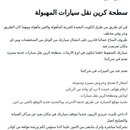
سطحة كرين نقل سيارات المهبولة
في اي طريق من طرق الكويت البعيدة القريبة المأهولة والغير مأهولة ومهما كان الطريق
وعر وفي مختلف
ظروف المناخ عمالنا قادرين على انتشال سيارتك من الوحل من المنخفضات ومن اي
مكان تعرضت فيه
سيارتك للسقوط خلقتا لنكون في اوج الازمات ،سطحة كرين نقل سيارات خدمة مميزة
تقدم في شركتنا.
نقدم عدد من الميزات في شركتنا:
اسعار لا تصدق وعروض مميزة ومتنوعة.
ارقام هواتف عديدة لا ترد اي واحد من الزبائن.
اوناش وسطحةكرين نقل سيارات.
تحديد موقع السيارة عن طريق خدمة الانترنت وبالتحديد تحديد النوقع بالجي بي اس.
لا داعي للتردد عزيزي الزبون عندما تتوقف سيارتك في مكان بعيد عن مراكز الصيانة
والتصليح اتصل
بشركتنا مباشرة واترك ماتبقى من الامور علينا لاننا سنؤمن لكم ورشة مؤلفة من كوادر