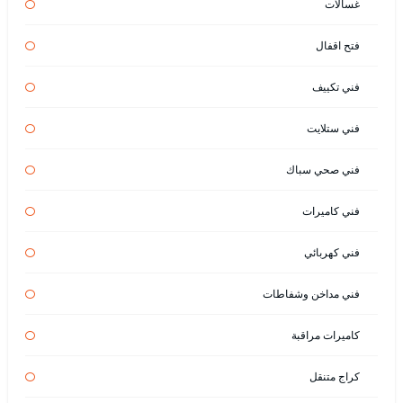
غسالات
فتح اقفال
فني تكييف
فني ستلايت
فني صحي سباك
فني كاميرات
فني كهربائي
فني مداخن وشفاطات
كاميرات مراقبة
كراج متنقل