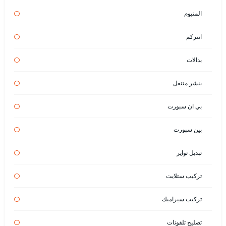
المنيوم
انتركم
بدالات
بنشر متنقل
بي ان سبورت
بين سبورت
تبديل تواير
تركيب ستلايت
تركيب سيراميك
تصليح تلفونات