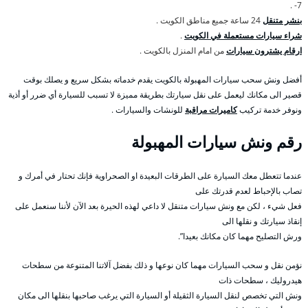
7- .
بنشر متنقل
24 ساعة جميع مناطق الكويت .
شراء سيارات مستعملة في الكويت
.
ارقام يشترون سيارات
من امام المنزل بالكويت .
أفضل ونش سحب سيارات المهبولة بالكويت يقدم خدماته بشكل سريع و يصلك بوقت
قصير الى مكانك ليعمل على نقل سيارتك بطريقة مميزة لا تسبب للسيارة أي ضرر أو أذية
ونوفر خدمة تركيب
كاميرات مراقبة
للونشات والسيارات .
رقم
ونش سيارات المهبولة
عندما تتعطل معك السيارة على الطرقات البعيدة او الصحراوية فإنك تحتار في أمرك و
تصاب بالإحباط لعدم قدرتك على
فعل شيء ، لكن مع ونش سيارات متنقل لا داعي لهذه الحيرة بعد الآن لأننا سنعمل على
إنقاذ سيارتك و نقلها الى
ورش التصليح مهما كان مكانك بعيدا”.
نؤمن نقل و سحب السيارات مهما كان نوعها و ذلك بفضل آلاتنا المتنوعة من سطحات
هيدروليك ، سطحات ذات
ونش التي تخصص لنقل السيارة الثقيلة أو السيارة التي يرغب صاحبها بنقلها الى مكان