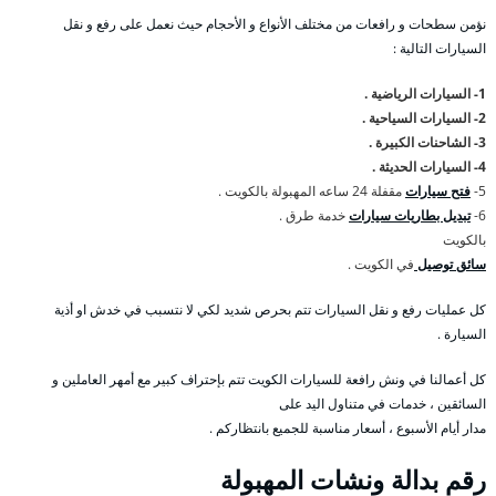
نؤمن سطحات و رافعات من مختلف الأنواع و الأحجام حيث نعمل على رفع و نقل
السيارات التالية :
1- السيارات الرياضية .
2- السيارات السياحية .
3- الشاحنات الكبيرة .
4- السيارات الحديثة .
5-
فتح سيارات
مقفلة 24 ساعه المهبولة بالكويت .
6-
تبديل بطاريات سيارات
خدمة طرق .
بالكويت
سائق توصيل
في الكويت .
كل عمليات رفع و نقل السيارات تتم بحرص شديد لكي لا نتسبب في خدش او أذية
السيارة .
كل أعمالنا في ونش رافعة للسيارات الكويت تتم بإحتراف كبير مع أمهر العاملين و
السائقين ، خدمات في متناول اليد على
مدار أيام الأسبوع ، أسعار مناسبة للجميع بانتظاركم .
رقم
بدالة ونشات المهبولة