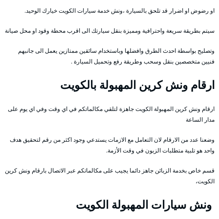
او رضوض او اضرار قد تلحق بالسيارة ،ونش خدمة سيارات الكويت خيارك الوحيد.
سيتم بطريقة سريعة واحترافية ومميزة بنقل سيارتك الى اقرب محطة وقود او محل صيانة
وتصليح بواسطة احدث الطرق وافضلها وباستخدام سائقين ممتازين يعمل الى جانبهم
فنيين متخصصين بنقل وسحب وطريقة رفع وتحميل السيارة .
ارقام ونش كرين المهبولة بالكويت
ارقام ونش كرين المهبولة الكويت جاهزة لتلقي مكالماتكم في اي وقت وفي اي يوم على
مدار الساعة
وضعنا عدد من الارقام لان التعامل مع الازمات يستدعي وجود اكثر من رقم لتحقيق هدف
واحد هو تلبية متطلبات الزبون في وقت الأزمة.
قسم خاص بخدمة الزبائن جاهز دائما يجيب على مكالماتكم عبر الاتصال بارقام ونش كرين
الكويت،
ونش سيارات المهبولة الكويت