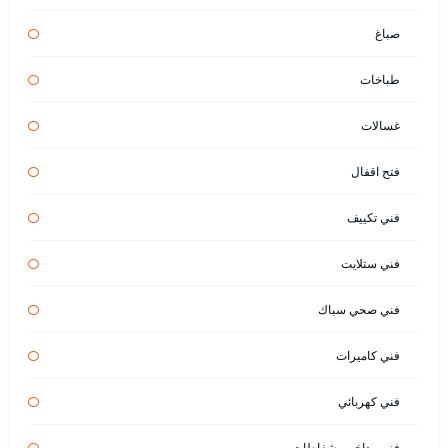
صباغ
طباخات
غسالات
فتح اقفال
فني تكييف
فني ستلايت
فني صحي سباك
فني كاميرات
فني كهربائي
فني مداخن وشفاطات