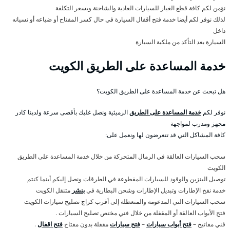
نؤمن لكم كافة قطع الغيار للسيارات العادية والشاحنة وبسعر التكلفة
لذلك نوفر لكم أيضا خدمة فتح أقفال السيارة في حال كسر المفتاح أو ضياعه أو نسيانه
داخل
السيارة بعد التأكد من ملكية السيارة
خدمة المساعدة على الطريق الكويت
هل تبحث عن خدمة المساعدة على الطريق الكويت؟
نوفر لكم
خدمة المساعدة على الطريق
الرميثية ونصل غليك بأقصى سرعة ولدينا كادر
مجهز ومدرب لمواجهة
كافة المشاكل التي قد تتعرضون لها ونعمل على:
سحب السيارات العالقة في الرمال المتحركة من خلال خدمة المساعدة على الطريق
الكويت
توصيل البنزين والوقود للسيارات المقطوعة في الطرقات ونصل إليكم أينما كنتم
خدمة نفخ الإطارات وتبديل الإطارات وشحن البطارية في
بنشر
متنقل الكويت
سحب السيارات التي المدعومة والمتعطلة إلى أقرب كراج تصليح سيارات الكويت
فتح الأبواب العالقة أو المقفلة من خلال فني مختص تصليح السيارات .
فني مفاتيح –
فتح أبواب سيارات
–
فتح سيارات
مقفلة بدون مفتاح
فتح اقفال
.