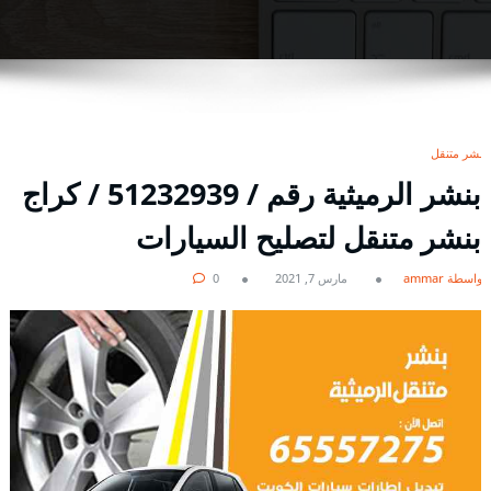
بنشر متنقل
بنشر الرميثية رقم / 51232939‬ / كراج
بنشر متنقل لتصليح السيارات
بواسطة ammar
مارس 7, 2021
0