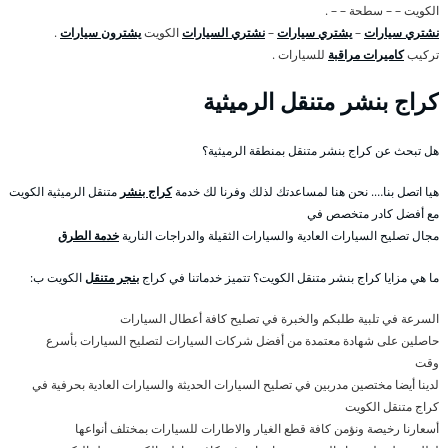
الكويت – – سطحة – – .
نشتري سيارات
–
يشتري سيارات
–
نشتري السيارات
الكويت
يشترون سيارات
.
تركيب
كاميرات مراقبة
للسيارات .
كراج بنشر متنقل الرميثية
هل تبحث عن كراج بنشر متنقل بمنطقة الرميثية؟
هيا اتصل بنا…. نحن هنا لمساعدتك لذلك وفرنا لك خدمة
كراج بنشر
متنقل الرميثية الكويت
مع أفضل كادر متخصص في
مجال تصليح السيارات العادية والسيارات الثقيلة والدراجات النارية
خدمة الطرق
ما هي مزايا كراج بنشر متنقل الكويت؟ تتميز خدماتنا في كراج
بنجر متنقل
الكويت ب:
السرعة في تلبية طلبكم والخبرة في تصليح كافة أعطال السيارات
حاصلين على شهادة معتمدة من أفضل شركات السيارات لتصليح السيارات بأسرع
وقت
لدينا أيضا مختصين مدربين في تصليح السيارات الحديثة والسيارات العادية بحرفية في
كراج متنقل الكويت
أسعارنا رخيصة ونؤمن كافة قطع الغيار والاطارات للسيارات بمختلف أنواعها