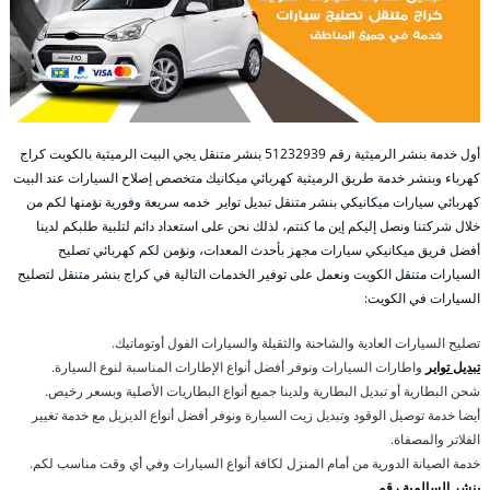
أول خدمة بنشر الرميثية رقم 51232939‬ بنشر متنقل يجي البيت الرميثية بالكويت كراج
كهرباء وبنشر خدمة طريق الرميثية كهربائي ميكانيك متخصص إصلاح السيارات عند البيت
كهربائي سيارات ميكانيكي بنشر متنقل تبديل تواير خدمه سريعة وفورية نؤمنها لكم من
خلال شركتنا ونصل إليكم إين ما كنتم، لذلك نحن على استعداد دائم لتلبية طلبكم لدينا
أفضل فريق ميكانيكي سيارات مجهز بأحدث المعدات، ونؤمن لكم كهربائي تصليح
السيارات متنقل الكويت ونعمل على توفير الخدمات التالية في كراج بنشر متنقل لتصليح
السيارات في الكويت:
تصليح السيارات العادية والشاحنة والثقيلة والسيارات الفول أوتوماتيك.
تبديل تواير
واطارات السيارات ونوفر أفضل أنواع الإطارات المناسبة لنوع السيارة.
شحن البطارية أو تبديل البطارية ولدينا جميع أنواع البطاريات الأصلية وبسعر رخيص.
أيضا خدمة توصيل الوقود وتبديل زيت السيارة ونوفر أفضل أنواع الديزيل مع خدمة تغيير
الفلاتر والمصفاة.
خدمة الصيانة الدورية من أمام المنزل لكافة أنواع السيارات وفي أي وقت مناسب لكم.
بنشر السالمية رقم