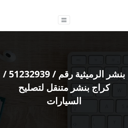
لتجاوز
الكويتية
خدمات وظائف بالكويت
لى
لمحتوى
بنشر الرميثية رقم / 51232939‬ /
كراج بنشر متنقل لتصليح
السيارات