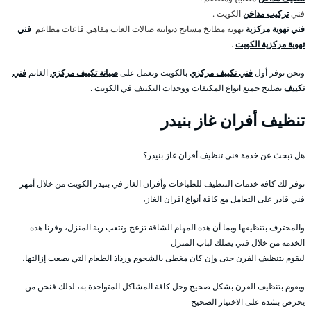
فني
تركيب مداخن
الكويت .
فني تهوية مركزية
تهوية مطابخ مسابح ديوانية صالات العاب مقاهي قاعات مطاعم
فني
تهوية مركزية الكويت
.
ونحن نوفر أول
فني تكييف مركزي
بالكويت ونعمل على
صيانة تكييف مركزي
الغانم
فني
تكييف
تصليح جميع انواع المكيفات ووحدات التكييف في الكويت .
تنظيف أفران غاز بنيدر
هل تبحث عن خدمة فني تنظيف أفران غاز بنيدر؟
نوفر لك كافة خدمات التنظيف للطباخات وأفران الغاز في بنيدر الكويت من خلال أمهر
فني قادر على التعامل مع كافة أنواع افران الغاز،
والمحترف بتنظيفها وبما أن هذه المهام الشاقة تزعج وتتعب ربة المنزل، وفرنا هذه
الخدمة من خلال فني يصلك لباب المنزل
ليقوم بتنظيف الفرن حتى وإن كان مغطى بالشحوم ورذاذ الطعام التي يصعب إزالتها،
ويقوم بتنظيف الفرن بشكل صحيح وحل كافة المشاكل المتواجدة به، لذلك فنحن من
يحرص بشدة على الاختيار الصحيح