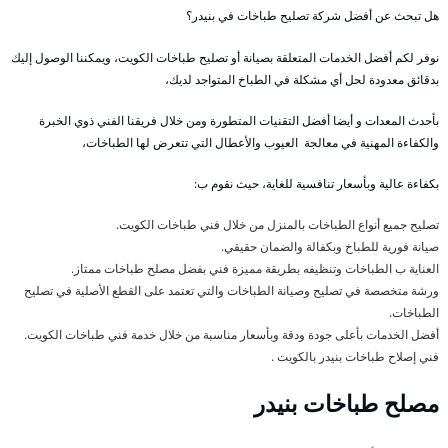
هل تبحث عن أفضل شركة تصليح طباخات في بنيدر؟
نوفر لكم أفضل الخدمات المتعلقة بصيانة أو تصليح طباخات الكويت، ويمكننا الوصول إليك
بدقائق معدودة لحل أي مشكلة في الطباخ المتواجد لديك،
بأحدث المعدات و أيضا أفضل التقنيات المتطورة ومن خلال فريقنا الفني ذوي الخبرة
والكفاءة المهنية في معالجة العيوب والأعطال التي تتعرض لها الطباخات،
بكفاءة عالية وبأسعار تنافسية للغاية، حيث نقوم ب:
تصليح جميع أنواع الطباخات بالمنزل من خلال فني طباخات الكويت.
صيانة فورية للطباخ وبكفالة والضمان حقيقي.
العناية ب الطباخات وتنظيفه بطريقة مميزة فني بفضل مصلح طباخات ممتاز.
ورشة متخصصة في تصليح وصيانة الطباخات والتي تعتمد على القطع الأصلية في تصليح
الطباخات.
أفضل الخدمات بأعلى جودة ودقة وبأسعار مناسبة من خلال خدمة فني طباخات الكويت.
فني إصلاح طباخات بنيدر بالكويت .
مصلح طباخات بنيدر