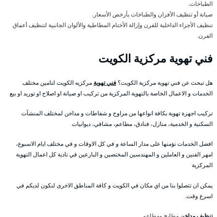
الطباخات.
صيانة أو تنظيف الأفران والطباخات بأرخص الأسعار.
تنظيف الأجزاء الداخلية للفرن وإزالة الأختام المطاطية والألوان الجانبية لتنظيف أعماق
الفرن.
فني تهوية مركزية الكويت
هل تبحث عن فني تهوية مركزية الكويت؟
فني تهوية
مركزيه الكويت لتامين مختلف
الخدمات و الاعمال الخاصة بالتهوية المركزية من تركيب او صيانة او اصلاح او توريد او بيع
تركيب اجهزة تهوية بكافة انواعها من مراوح و شفاطات و مداخن لمختلف المنشآت
السكنية و الخدمية، منازل، فنادق، مطاعم، مشافي، ديوانيات
افضل الخدمات نؤمنها على مدار الساعة و في كل الاوقات و في مختلف ايام الاسبوع،
امهر الفنين و العاملين و المهندسين المختصين و البارعين في تادية كل اعمال التهوية
المركزية
يمكن ان تتصلوا بنا من اي مكان في الكويت و كافة المناطق الاخرى لنكون لديكم في
اسرع وقت.
تنظيف مداخن
مطابخ ومطاعم .