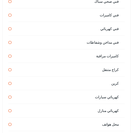
فني صحي سباك
فني كاميرات
فني كهربائي
فني مداخن وشفاطات
كاميرات مراقبة
كراج متنقل
كرين
كهربائي سيارات
كهربائي منازل
محل هواتف