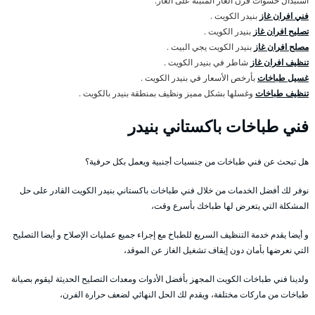
استبدال حشوات فرن الغاز المثبتة على الغاز.
فني افران غاز
بنيدر الكويت .
تصليح افران غاز
بنيدر الكويت .
مصلح افران غاز
بنيدر الكويت يجي البيت .
تنظيف افران غاز
شاطر في بنيدر الكويت .
غسيل طباخات
بأرخص الأسعار في بنيدر الكويت .
تنظيف طباخات
وغسلها بشكل مميز ونظيف بمنطقة بنيدر بالكويت .
فني طباخات باكستاني بنيدر
هل تبحث عن فني طباخات من جنسيات أجنبية ويعمل بكل حرفية؟
نوفر لك أفضل الخدمات من خلال فني طباخات باكستاني بنيدر الكويت القادر على حل
المشكلة التي يتعرض لها طباخك بأسرع وقت،
و أيضا يقدم خدمة التنظيف السريع للطباخ مع إجراء جميع عمليات الإصلاح و أيضا التصليح
التي نعرضها بأمان دون إيقاف تشغيل الغاز عن الموقد،
ولدينا فني طباخات الكويت المجهز بأفضل الأدوات ومعدات التصليح الحديثة ليقوم بصيانة
طباخات من ماركات مختلفة، ويقدم لك الحل النهائي لضعف حرارة الفرن،