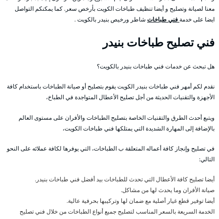
معنا لصيانة وتصليح و أيضا تنظيف طباخات الكويت بأرخص سعر. كما يمكنكم التواصل
ايضا على خدمة
فني طباخات
شاطر ورخيص بنيدر بالكويت .
فني تصليح طباخات بنيدر
هل تبحث عن خدمات فني طباخات بنيدر بالكويت؟
نقدم لكم أمهر فني طباخات بنيدر الكويت يقوم بتصليح أو صيانة الطباخات باستخدام كافة
الأجهزة والتقنيات الحديثة من أجل تصليح الأعطال المتواجدة في الطباخ،
ويتبع أحدث الطرق والتقنيات الخاصة بتصليح الطباخات والأفران على مستوى العالم
بالإضافة إلى المهارة الشديدة التي يمتلكها فني طباخات الكويت،
في تصليح وإنجاز كافة أعماله المتعلقة ب الطباخات، التي يوفرها لكافة عملائه على النحو
التالي:
أيضا تصليح كافة الأعطال التي تحدث للطباخات بيد أفضل فني طباخات بنيدر.
صيانة الأفران وما يحدث لها من مشاكل.
أيضا توفير قطع غيار أصلية مع ضمان لها وتركيبها بحرفية عالية.
الخدمة السريعة بالسعر المناسب لتصليح جميع أنواع الطباخات من خلال فني تصليح