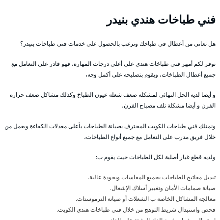
فني طباخات هندي بنيدر
هل تعاني من أعطال في طباخك وترغب بالحصول على خدمات فني طباخات بنيدر؟
نوفر لكم أمهر فني طباخات هندي على أعلى درجات المهارة، فهو قادر على التعامل مع
جميع أعطال الطباخات، ويقوم بتصليحه على أكمل وجه،
و أيضا لديه الحل النهائي لمشكلة ضعف شعلة عيون الطباخ وكذلك مشاكل ضعف حرارة
الفرن و أيضا مشكلة تلف مصباح الفرن،
ونمتلك فني طباخات الكويت المحترف بصيانة الطباخات بأعلى معدلات الكفاءة ويعمل من
خلال فريق مدرب على التعامل مع جميع أنواع الطباخات،
ولديه قطع غيار أصلية لكل الطباخات حيث يقوم ب:
تبديل مفاتيح الطباخات بجميع المقاسات وبجودة عالية.
صيانة صمامات الأمان وتغيير أسلاك الإشعال.
معالجة المشاكل الخاصة ب الشعلات أو صيانة الترموستات.
فحص واستبدال شريط التوهج من خلال فني طباخات هندي الكويت.