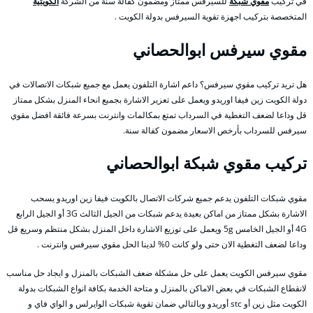
في تركيب
مقوي شبكة
للسيرفس ممتاز ومضمون كفالة سنة من الشركة
الكويتية
المتخصصة بتركيب اجهزة تقوية السيرفس بدولة الكويت .
مقوي سيرفس ابوالحصاني
هل تريد تركيب مقوي سيرفس؟ داعم اشارة التلفون يعمل مع جميع شبكات الاتصالات في
دولة الكويت زين فيفا اوريدو ويعمل على تعزير الاشارة بجميع انحاء المنزل بشكل ممتاز
قل وداعا لضعف التغطية في السرداب تمتع بمكالمات وانترنت بسرعة فائقة افضل مقوي
سيرفس للسرداب بأرخص الاسعار مضمون كفالة سنة.
تركيب مقوي شبكة ابوالحصاني
مقوي شبكات التلفون يدعم جميع شركات الاتصال بالكويت فيفا زين اوريدو يسحب
الاشارة بشكل ممتاز من اماكن بعيدة يدعم شبكات من الجيل الثالث 3G أو الجيل الرابع
4G أو الجيل الخامس 5g ويعمل على توزيع الاشارة داخل المنزل بشكل منتظم وسريع قل
وداعا لضعف التغطية الان حتى ولو كانت 0% لدينا الحل مقوي سيرفس وانترنت .
مقوي سيرفس الكويت يعمل على حل مشكلة ضعف الشبكات بالمنزل و ايجاد حل مناسب
لانقطاع الشبكات في بعض الاماكن بالمنزل و متاحة الخدمة بكافة انواع الشبكات بدولة
الكويت مثل زين أو stc أوريدو وبالتالي ضمان تقوية شبكات الوايرلس و الواي فاي و