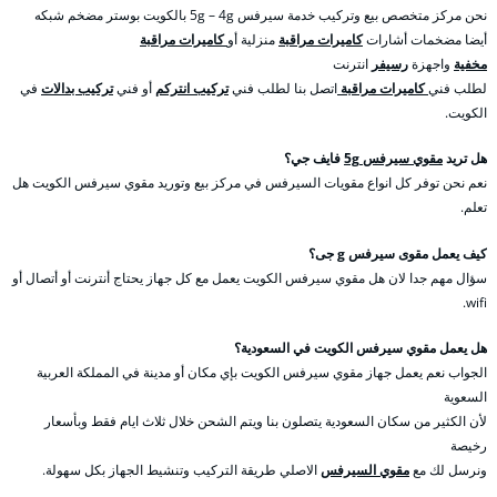
نحن مركز متخصص بيع وتركيب خدمة سيرفس 5g – 4g بالكويت بوستر مضخم شبكه
أيضا مضخمات أشارات
كاميرات مراقبة
منزلية أو
كاميرات مراقبة
مخفية
واجهزة
رسيفر
انترنت
لطلب فني
كاميرات مراقبة
اتصل بنا لطلب فني
تركيب انتركم
أو فني
تركيب بدالات
في
الكويت.
هل تريد
مقوي سيرفس 5g
فايف جي؟
نعم نحن توفر كل انواع مقويات السيرفس في مركز بيع وتوريد مقوي سيرفس الكويت هل
تعلم.
كيف يعمل مقوى سيرفس g جى؟
سؤال مهم جدا لان هل مقوي سيرفس الكويت يعمل مع كل جهاز يحتاج أنترنت أو أتصال أو
wifi.
هل يعمل مقوي سيرفس الكويت في السعودية؟
الجواب نعم يعمل جهاز مقوي سيرفس الكويت بإي مكان أو مدينة في المملكة العربية
السعوية
لأن الكثير من سكان السعودية يتصلون بنا ويتم الشحن خلال ثلاث ايام فقط وبأسعار
رخيصة
ونرسل لك مع
مقوي السيرفس
الاصلي طريقة التركيب وتنشيط الجهاز بكل سهولة.