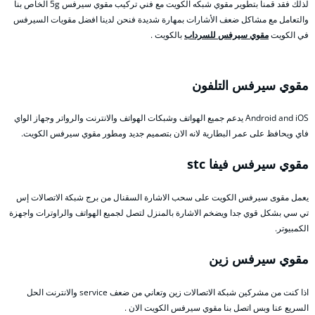
لذلك فقد قمنا بتطوير مقوي شبكه الكويت مع فني تركيب مقوي سيرفس 5g الخاص بنا
والتعامل مع مشاكل ضعف الأشارات بمهارة شديدة فنحن لدينا افضل مقويات السيرفس
في الكويت
مقوي سيرفس للسرداب
بالكويت .
مقوي سيرفس التلفون
Android and iOS يدعم جميع الهواتف وشبكات الهواتف والانترنت والرواتر وجهاز الواي
فاي ويحافظ على عمر البطارية لانه الان بتصميم جديد ومطور مقوي سيرفس الكويت.
مقوي سيرفس فيفا stc
يعمل مقوى سيرفس الكويت على سحب الاشارة السقنال من برج شبكة الاتصالات إس
تي سي بشكل قوي جدا ويضخم الاشارة بالمنزل لتصل لجميع الهواتف والراوترات واجهزة
الكمبيوتر.
مقوي سيرفس زين
اذا كنت من مشركين شبكة الاتصالات زين وتعاني من ضعف service والانترنت الحل
السريع عنا وبس اتصل بنا مقوي سيرفس الكويت الان .