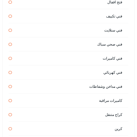
فتح اقفال
فني تكييف
فني ستلايت
فني صحي سباك
فني كاميرات
فني كهربائي
فني مداخن وشفاطات
كاميرات مراقبة
كراج متنقل
كرين