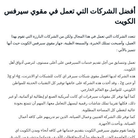
أفضل الشركات التي تعمل في مقوي سيرفس
الكويت
تتعدد الشركات التي تعمل في هذا المجال ولكن من الشركات البارزة التي تقوم بهذا
العمل، وأصبحت تمتلك الخبرة، والسمعة الطيبة، جهاز مقوي سيرفس الكويت حيث أنها
تتميز بالآتي :
تعمل وتتسابق من أجل تقديم خدمات السيرفس على أعلى مستوى، لترضي أذواق أهل
الكويت.
هذه الشركة لديها افضل مقوي شبكات سيرفر اي كانت للشبكات او الانترنت، 4g او 3g
أو حتى 2g ، وقد أخذت هذه الشركة على عاتقها توفير كل التقنيات الحديثة للمواطن
الكويتي، للتواصل مع العالم الخارجي.
كما أنها توفر كل مقويات سيرفرات اي كانت أمريكية الصنع او إيطالية او ألمانية، أو غير
ذلك، فكلها تقريبا تملك شاشات رقمية ليسهل التعامل معها، المهم أن تتمتع بجودة
عالية لتغطي كل المساحة المطلوبة.
كما توفر تلك الشركة الفنيين وعمال الصيانة، الذين تم تدريبهم على كافه أعمال
الصيانة، وبأحدث الأجهزة.
وايضا تقوم مقوي سيرفس الكويت بتقديم خدماتها في كافه أنحاء ومدن الكويت اي
كانت العاصمة الجزر المحيطة بها أو المحافظات الأخرى، خدماتها منتشرة من الشرق