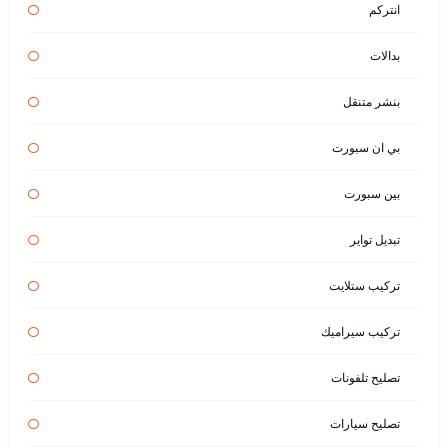
انتركم
بدالات
بنشر متنقل
بي ان سبورت
بين سبورت
تبديل تواير
تركيب ستلايت
تركيب سيراميك
تصليح تلفونات
تصليح سيارات