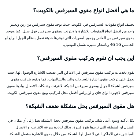
ما هي أفضل انواع مقوي السيرفس بالكويت؟
تختلف انواع مقويات السيرفس في الكويت, حيث يوجد مقوي سيرفس من زين ويعتبر
واحد من افضل انواع المقويات للاشارة والانترنت, ومقوي سيرفس فول سيل, كما ويوجد
مقوي سيرفس من الغانم, وجميع المقويات التي نوفرها حديثة تعمل بنظام الجيل الرابع او
الخامس 4G-5G وباسعار مميزة تشمل التوصيل.
اين يجب ان نقوم بتركيب مقوي السيرفس؟
نقوم بخدمات تركيب مقوي سيرفس في الاماكن التي يصعب للاشارة الوصول لها, حيث
نعمل على تركيب مقوي اشارة للسرداب والبر والشاليهات, كما ونقوم بتركيب مقوي
سيرفس لشبكة الجوال ومقوي سيرفس لشبكة الانترنت وشبكات الاتصال, ولدينا مقوي
سيرفس لاجهزة الواي فاي والوايرلس أفضل محل لتركيب وبيع مقوي سيرفس الكويت.
هل مقوي السيرفس يحل مشكلة ضعف الشبكة؟
بكل تأكيد وبدون أدنى شك, تركيب مقوي سيرفس يجعل الشبكة تصل إلى أي مكان في
المنزل او المنطقة التي تريدها بقوة كبيرة, وذلك لزيادة سرعة الانترنت او الاتصال
المباشر, حتى الاماكن التي لا تصل لها الشبكة, من خلال مقوي الاشارة ستصل الشبكة