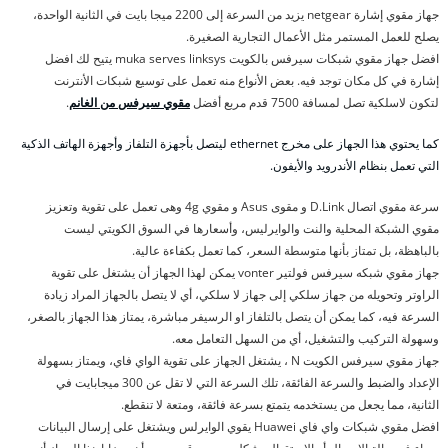
جهاز مقوي إشارة netgear يزيد من السرعة إلى 2200 ميجا بايت في الثانية الواحدة،
يصلح للعمل المستمر مثل الأعمال التجارية الصغيرة.
افضل جهاز مقوي شبكات سيرفس بالكويت muka serves linksys يتيح لك افضل
إشارة في كل مكان توجد فيه. بعض الأنواع منه تعمل على توسيع شبكات الأنترنت
لتكون لاسلكية تصل لمسافة 7500 قدم مربع أفضل
مقوي سيرفس من الغانم
.
كما يحتوي هذا الجهاز على مخرج ethernet ليتصل بأجهزة التلفاز وأجهزة الهاتف الذكية
التي تعمل بنظام الأندرويد والأيفون.
سرعة مقوي اتصال D.Link و مقوى Asus و مقوي 4g وهى تعمل على تقوية وتعزيز
مقوي الشبكة المحلية والنت والوايرليس، وأسعارها في السوق الكويتي ليست
بالباهظة، بل تمتاز بأنها متوسطة السعر، كما تعمل بكفاءة عالية.
جهاز مقوي شبكه سيرفس فولتير vonter يمكن لهذا الجهاز أن يشتغل على تقوية
الراوتر وتحويله من جهاز سلكي إلى جهاز لا سلكي، أي لا يتصل بالجهاز المراد زيادة
السرعة فيه، كما يمكن أن يتصل بالتلفاز او الرسيفر مباشرة، يمتاز هذا الجهاز بالصغر،
وسهولة التركيب والتشغيل، أي من السهل التعامل معه.
جهاز مقوي سيرفس الكويت N ، يشتغل الجهاز على تقوية الواي فاي، ويمتاز بسهولة
الإعداد والضبط والسرعة الفائقة، تلك السرعة التي لا تقل عن 300 ميجابايت في
الثانية، مما يجعل من يستخدمه يتمتع بسرعة فائقة، ومتعة لا تنقطع.
افضل مقوي شبكات واي فاي Huawei يقوي الوايرلس ويشتغل على إرسال البيانات