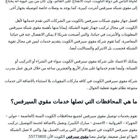
لحياة الناس في دولة الكويت، حيث الانفتاح على العالم، وإن كان من بين عيوبه أنه يحتاج
إلى مقوي شبكه سيرفس أنترنت كبيرة، كما يوجد به وصلات خاصة لتوصيله بجهاز آخر.
افضل جهاز مقوي شبكات سيرفس بالكويت من الشركات التي تقدم خدماتها لأهل
الكويت، في مجال تركيب جهناز تقوية الشبكة، إيمانا منها بأهمية مقوي شبكه سيرفس
المعلومات والأنترنت في حياتنا، والتي أصبحت شريكا لا يمكن الانفصال عنه في حياتنا
المعاصرة، كما تقوم شركة مقوي سيرفس الكويت بتقديم خدمات ليس في مجال تقوية
الشبكة فحسب، بل الانتركم والستالايت أيضا.
يمكنك الاعتماد على شركة مقوي سيرفس الكويت سواء في الشراء أو التركيب أو
الصيانة، وأيضا تقدم خدماتها على مدار الأربع والعشرين ساعه من خلال فريق عمل مدرب.
شركة مقوي سيرفس الكويت في كافه ماركات المقويات بلا استثناء بالاضافة الى خدمات
متنوعة نظام تقوية تغطية الجوال .
ما هي المحافظات التي تصلها خدمات مقوي السيرفس؟
نقوم بخدمات توصيل مقوي سيرفس لجميع محافظات الكويت الستة (العاصمة – حولي –
الجهراء – الفروانية – الاحمدي – مبارك الكبير), ونعمل بالاضافة لخدمة التوصيل, تركيب
مقوي سيرفس الكويت في جميع الاماكن التي يرغب العميل بها, والتي لا تصل الشبكة
اليها او تصل ضعيفة, تواصل معنا
مقوي سيرفس
الكويت الآن 55773800.