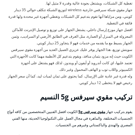
تغطية كل الشبكات، ويشتغل بجودة عالية وقدرة لا مثيل لها.
جهاز مقوي شبكة سيرفس خارجية wireless لتوزيع الشبكة تتكلف حوالي 35 دينار
كويتي، ومن مزاياها أنها تقوم بتدعيم كل الشبكات وتغطي أجهزة غير محددة ولها قدرة
فائقة في التغطية.
افضل جهاز موزع إرسال داخلي، يشتغل الجهاز على توزيع و توصيل الإنترنت للأماكن
المعزولة في المنزل أو العمارة، مثل الغرف في الطابق الأرضي او السراديب، وثمن
الجهاز بسيط مع ما يقدمه من خدمات فهو لا يتجاوز 25 دينار كويتي.
سويتش توزيع، هذا الجهاز يوفر عليك عزيزي العميل العديد من أجهزة مقوي سيرفس
الكويت حيث إنه مزود بثمان منافذ، ويقوم بتدعيم كل الأنظمة مهما كانت الأجهزة التي
تعتمد عليها، اي كانت أندرويد أو آيفون أو ويندوز، لذلك فهو يشتغل على أجهزة
الكمبيوتر واللاب توب و الهاتف المحمول وغير ذلك.
وله قدرة غير عادية على الإرسال، كما يحتوي على ثمان لمبات ليد، كما أن سعر الجهاز
رخيص فهو لا يتخطى 12 دينار كويتي.
تركيب مقوي سيرفس
5g النسيم
يقوم بتركيب جهاز
مقوي سيرفس 5g
الكويت افضل الفنيين المتخصصين من كافه أنواع
الجنسيات المختلفة، والماهرة في مجال العمل على التكنولوجيا الحديثة، منها الفني
المصري والهندي والباكستاني وغيرهم من الجنسيات.