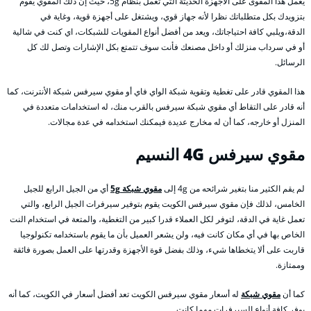
يعمل هذا المقوى على الأجهزة الحديثة التي تعمل بنظام 5g، حيث إن ذلك المقوي يقوم
بتزويدك بكل متطلباتك نظرا لأنه جهاز قوي، ويشتغل على أجهزة قوية، وغاية في
الدقة،ويلبي كافة احتياجاتك، ويعد من أفضل أنواع المقويات للشبكات، اي كنت في شالية
أو في سرداب منزلك أو داخل مصنعك فأنت سوف تتمتع بكل الإشارات وتصل لك كل
الرسائل.
هذا المقوي قادر على تغطية وتقوية شبكة الواي فاي أو مقوي سيرفس شبكة الأنترنت، كما
أنه قادر على التقاط أي مقوي شبكة سيرفس بالقرب منك، له استخدامات متعددة في
المنزل أو خارجه، كما أن له مخارج عديدة فيمكنك استخدامه في عدة مجالات.
مقوي سيرفس 4G
النسيم
لم يقم الكثير منا بتغير شرائحه من 4g إلى
مقوي شبكة 5g
أي من الجيل الرابع للجيل
الخامس، لذلك فإن مقوي سيرفس الكويت يقوم بتوفير سيرفرات الجيل الرابع، والتي
تعمل غاية في الدقة، لتوفر لكل العملاء قدرا كبير من التغطية، والمتعة في استخدام النت
الخاص بها في أي مكان كانت فيه، ولن يشعر العميل بأن ما يقوم باستخدامه تكنولوجيا
قاربت على ألا يتخطاها شيء، وذلك بفضل قوة الأجهزة وقدرتها على العمل بصورة فائقة
وممتازة.
كما أن
مقوي شبكة
له أسعار مقوي سيرفس الكويت تعد أفضل أسعار في الكويت، كما أنه
يوفر كافة أنواع السيرفرات مهما كانت.