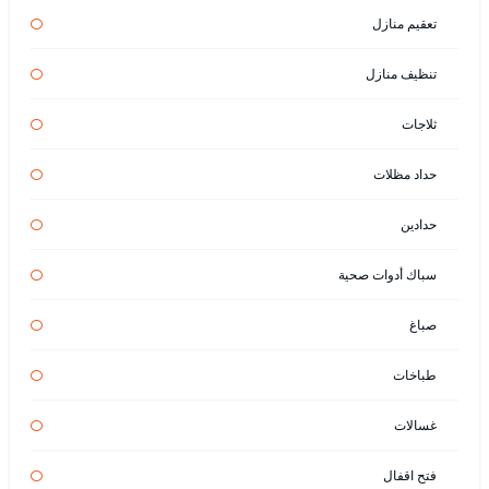
تعقيم منازل
تنظيف منازل
ثلاجات
حداد مظلات
حدادين
سباك أدوات صحية
صباغ
طباخات
غسالات
فتح اقفال