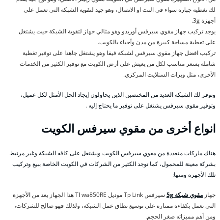
لك تغطية جبارة سواء في النت او الاتصال، وهو جيد لتقوية الشبكة التي تعمل على
أجهزة 3g.
يوجد تركيب جهاز مقوي سيرفس أوريدو وهو مثالي جهاز لتقوية الشبكة حيث يشتغل
على تغطية مساحة كبيرة من مدن وأحياء بالكويت.
تركيب افضل جهاز مقوي سيرفس لشبكة فيفا وهو يشتغل جاهدا على توفير تغطية
شاملة بسعر مناسب لكل من يعيش على أرض الكويت مع توفير الكثير من الخدمات
الأخرى، مثل ويرات الستلايت المركزي.
وتوفر لك الشبكة العديد من المختصين الذين يحاولون إيجاد الحل الأمثل لكل عميل،
وتوفير مقوي سيرفس يشتغل على توفير ما يحتاج إليه .
انواع أخرى من مقوي سيرفس الكويت
هناك ماركات متعددة من مقوي سيرفس الكويت ويشتغل على كافه الشبكة وغير مرتبط
بشركة معينة للمحمول، كما توجد الكثير من الشركات في الكويت الخاصة ببيع وتركيب
تلك الأجهزة ومنها:
جهاز
مقوي شبكة 5g
سيرفس Tp Link موديل Tl wa850RE هذا الجهاز يعد من الأجهزة
التي تعمل بكفاءة ممتازة على توسيع نطاق عمل الشبكة، ولذلك فهو صالح للشركات،
ومن أهم مميزاته صغر الحجم.