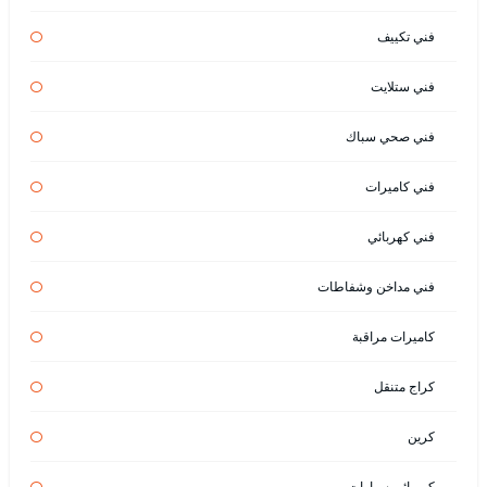
فني تكييف
فني ستلايت
فني صحي سباك
فني كاميرات
فني كهربائي
فني مداخن وشفاطات
كاميرات مراقبة
كراج متنقل
كرين
كهربائي سيارات