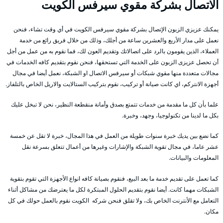
الاتصال بشركة مقوي سيرفس الكويت
يمكنك عزيزي الزبون الإتصال بشركة مقوي سيرفس الكويت في أي وقت تشاء، فنحن
نعمل على مدار الأربع والعشرين ساعة من أجلك، وذلك من خلال فريق رائع من خدمة
العملاء، الذين يقومون بالرد على اتصالاتك وتقديم العون لك، فما نقوم به من عمل من أجل
أن تحصل عزيزى الزبون على الخدمة التي تستحقها، فنحن نقوم بتقديم كافه الخدمات في
مجالات متعددة منها مقوي شبكات أو سيرفس الاتصال او الشبكة، نعمل أيضا في مجال
أجهزة الانتركم، اي كانت صيانة أو تركيب، نقوم بتركيب الستالايت والاريل الخاص بالتلفاز.
علما بأن كل ما مقدمة من خدمات تتمتع بصدق وأمانة منقطعة النظير، نحن لا تبخل عليك
بكل ما لدينا من تكنولوجيا، وجهد، وخبرة.
كما نضع بين يديك خبرة سنوات طويلة من العمل في هذا المجال، خبرة لا تقل عن خمسة
عشر عاما، في مجال تقوية الشبكة والإشارات وغيرها من أعمال تتعلق بسرعة نقل
المعلومات والبيانات.
كما تعمل على تقديم خدمة ما بعد البيع، فنقوم بصيانة كافه انواع الأجهزة التي تقوم بتقوية
الشبكات مهما كانت. أيضا نقوم بتقديم الحلول المبتكرة لكل ما يعترضك من مشاكل أثناء
التعامل مع الأنترنت الخاص بك، ولا تقلق فنحن شركه الكويت نقوم بالعمل حولك في كل
مكان.