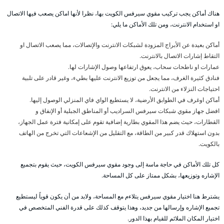
هناك أماكن يجب تركيب مقوي سيرفس الكويت بها، نظرا لأنها اماكن يصعب فيها الاتصال
او استخدام الانترنت، ومن تلك الأماكن ما يلي:
أماكن بعيدة عن الأبراج المزودة لشبكات الانترنت والإتصالات، مما يصعب الاتصال او
التقاط إشارات الاتصال بالانترنت.
عمارات او ناطحات سحاب، يعوق ارتفاعها وصول الإشارات لها.
فنادق كثيرة الغرف، مما يجعل من توزيع الانترنت عليها بطيء، وغير قادر على تلبية
احتياجات النزلاء من الانترنت.
أماكن اوغرف في الطوابق الأرضية، لا يستطيع الواي فاي المنزلي الوصول إليها.
افضل جهاز مقوي شبكات سيرفس السراديب أو المناطق الجبلية أو الإنفاق و
القطارات، حيث يضم هذا المقوي بطارية إضافية تقوم على إمكانية فترة عمل الجهاز،
بدون استهلاك قدر كبير من الطاقة، مع التقليل من الإشعاعات التي تخرج من الهاتف
بالكويت.
كل تلك الأماكن في حاجة ماسة إلى وجود مقوي سيرفس الكويت، حيث يقوم بتجميع
الإشاره وتوزيعها، بشكل ممتاز على كل المساحة.
يشترط هنا اختيار مقوي سيرفس يتلاءم مع المساحة، ولابد من أن يكون قوياً ليستطيع
تجميع الإشاره وإرسالها من جديد، وهذا يتوقف كذلك على قدرة الفني المتخصص في
اختيار المكان الملائم للقيام بهذا الدور.