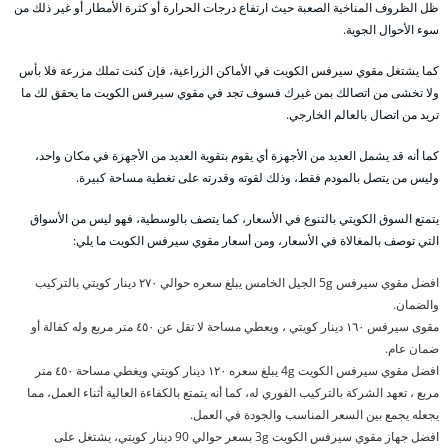
ظل الظروف المناخية الصعبة حيث ارتفاع درجات الحرارة أو كثرة الأمطار أو غير ذلك من
سوء الأحوال الجوية.
كما يشتغل مقوي سيرفس الكويت في الأماكن الزراعية، فإن كنت تملك مزرعة فلا بأس
ولا تخشى من اتصالك بمن غيرك فسوف تجد في مقوي سيرفس الكويت ما يحقق لك ما
تريد من اتصال بالعالم الخارجي.
كما أنه قد يشمل العديد من الأجهزة أي يقوم بتقوية العديد من الأجهزة في مكان واحد،
وليس من يتصل بالمودم فقط، وذلك لقوته وقدرته على تغطية مساحة كبيرة.
يتمتع السوق الكويتي بالتنوع في الأسعار، كما يتصف بالوسطية، فهو ليس من الأسواق
التي توصف بالمغالاة في الأسعار، ومن أسعار مقوي سيرفس الكويت ما يلي:
افضل مقوي سيرفس 5g الجيل الخامس يبلغ سعره حوالي ٢٧٠ دينار كويتي بالتركيب
والضمان.
مقوى سيرفس ١٦٠ دينار كويتي ، ويعطي مساحة لا تقل عن ٤٥٠ متر مربع وله كفالة أو
ضمان عام.
افضل مقوي سيرفس الكويت 4g يبلغ سعره ١٢٠ دينار كويتي ويغطي مساحة ٤٥٠ متر
مربع ، تعهد الشركة بالتركيب الفوري له، كما أنه يتمتع بالكفاءة العالية أثناء العمل، مما
يجعله يجمع بين السعر المناسب والجودة في العمل.
افضل جهاز مقوي سيرفس الكويت 3g بسعر حوالي 90 دينار كويتي، يشتغل على