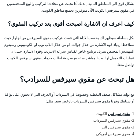
بشكل قوي الى المناطق النائية , لذلك أذا تحبث عن محلات التركيب والبيع المتخصصين
في مقوي سيرفس الكويت الآن متوفرين بجميع مناطق الكويت.
كيف اعرف ان الاشارة اصبحت أقوى بعد تركيب المقوي؟
بكل بساطة سيظهر لك بحسب الاداة التي قمت بتركيب مقوي السيرفس من اجلها, حيث
ستلاحظ ازدياد قوة الاشارة من خلال جوالك, او من خلال اللاب توب او الكومبيوتر, وسيقوم
المهندس المختص بتنزيل برنامج خاص لقياس سرعة الانترنت وقوة الاشارة, حتى ان
عمليات التحميل او البث المباشر ستصبح سريعة لطلب خدمات مقوي سيرفس الكويت
تواصل معنا.
هل تبحث عن مقوي سيرفس للسرادب؟
مع توايد مشاكل ضعف التغطية وخصوصا في السرداب أو العرف التي لا تحتوي على نوافذ
أو سبابيك وفرنا مقوي سيرفس للسرداب بارخص سعر مثل:
1-
مقوي سيرفس
الكويت
2- مقوي سيرفس للسرداب
3- مقوي سيرفس البر
4- مقوي سيرفس امريكي