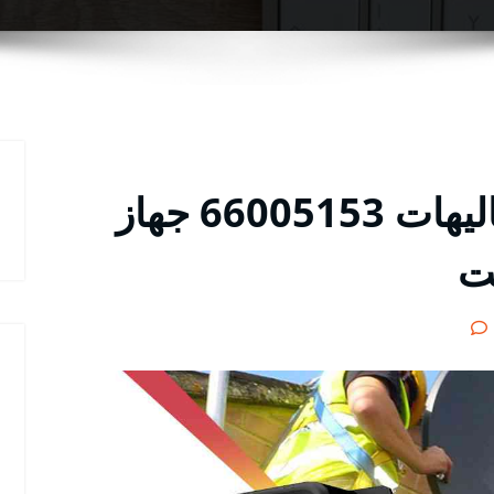
مقوي سيرفس 5g الشاليهات 66005153 جهاز
نت