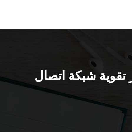
5g الشاليهات 66005153 جهاز تقوية شبكة اتصال