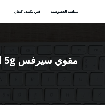
الكويتية
لتجاوز
خدمات وظائف بالكويت
لى
سياسة الخصوصية
فني تكييف كيفان
لمحتوى