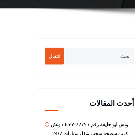
انتقال
أحدث المقالات
ونش ابو حليفة رقم / 65557275 / ونش
كرين سطحة سحب ونقل سيارات 24/7